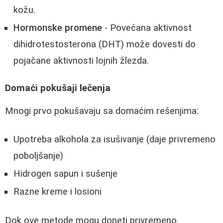
kožu.
Hormonske promene
- Povećana aktivnost
dihidrotestosterona (DHT) može dovesti do
pojačane aktivnosti lojnih žlezda.
Domaći pokušaji lečenja
Mnogi prvo pokušavaju sa domaćim rešenjima:
Upotreba alkohola za isušivanje (daje privremeno
poboljšanje)
Hidrogen sapun i sušenje
Razne kreme i losioni
Dok ove metode mogu doneti privremeno