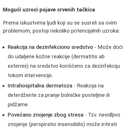
Mogući uzroci pojave crvenih tačkica
Prema iskustvima ljudi koji su se susreli sa ovim
problemom, postoji nekoliko potencijalnih uzroka:
Reakcija na dezinfekciono sredstvo
- Može doći
do udaljene kožne reakcije (dermatitis ab
externis) na sredstvo korišćeno za dezinfekciju
tokom intervencije.
Intrahospitalna dermatoza
- Reakcija na
deterdžente za pranje bolničke posteljine ili
pidžame.
Povećano znojenje zbog stresa
- Tzv. nevidljivo
znojenje (perspiratio insensibilis) može iritirati