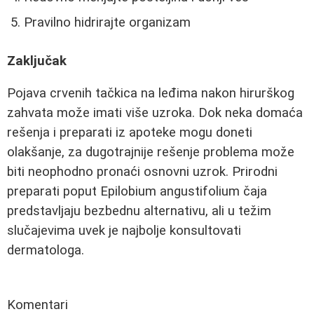
Pravilno hidrirajte organizam
Zaključak
Pojava crvenih tačkica na leđima nakon hirurškog
zahvata može imati više uzroka. Dok neka domaća
rešenja i preparati iz apoteke mogu doneti
olakšanje, za dugotrajnije rešenje problema može
biti neophodno pronaći osnovni uzrok. Prirodni
preparati poput Epilobium angustifolium čaja
predstavljaju bezbednu alternativu, ali u težim
slučajevima uvek je najbolje konsultovati
dermatologa.
Komentari