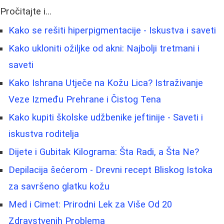
Pročitajte i...
Kako se rešiti hiperpigmentacije - Iskustva i saveti
Kako ukloniti ožiljke od akni: Najbolji tretmani i
saveti
Kako Ishrana Utječe na Kožu Lica? Istraživanje
Veze Između Prehrane i Čistog Tena
Kako kupiti školske udžbenike jeftinije - Saveti i
iskustva roditelja
Dijete i Gubitak Kilograma: Šta Radi, a Šta Ne?
Depilacija šećerom - Drevni recept Bliskog Istoka
za savršeno glatku kožu
Med i Cimet: Prirodni Lek za Više Od 20
Zdravstvenih Problema