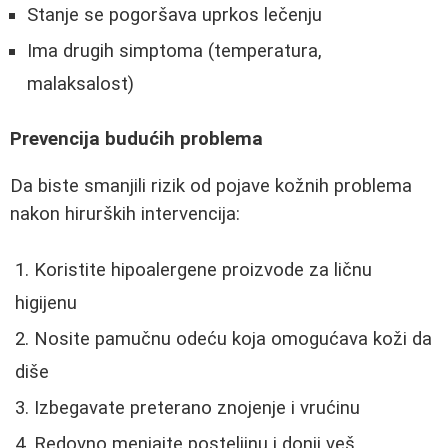
Stanje se pogoršava uprkos lečenju
Ima drugih simptoma (temperatura,
malaksalost)
Prevencija budućih problema
Da biste smanjili rizik od pojave kožnih problema
nakon hirurških intervencija:
Koristite hipoalergene proizvode za ličnu
higijenu
Nosite pamučnu odeću koja omogućava koži da
diše
Izbegavate preterano znojenje i vrućinu
Redovno menjajte posteljinu i donji veš