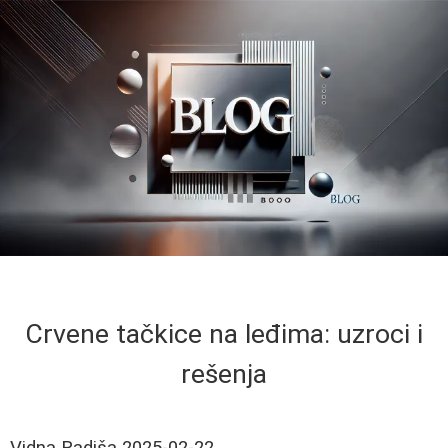
Crvene tačkice na leđima: uzroci i
rešenja
Vidna Radiša
2025-02-22