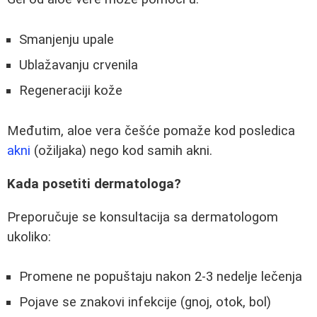
Smanjenju upale
Ublažavanju crvenila
Regeneraciji kože
Međutim, aloe vera češće pomaže kod posledica
akni
(ožiljaka) nego kod samih akni.
Kada posetiti dermatologa?
Preporučuje se konsultacija sa dermatologom
ukoliko:
Promene ne popuštaju nakon 2-3 nedelje lečenja
Pojave se znakovi infekcije (gnoj, otok, bol)