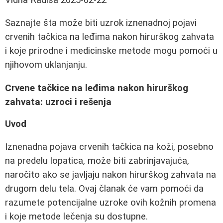
Saznajte šta može biti uzrok iznenadnoj pojavi
crvenih tačkica na leđima nakon hirurškog zahvata
i koje prirodne i medicinske metode mogu pomoći u
njihovom uklanjanju.
Crvene tačkice na leđima nakon hirurškog
zahvata: uzroci i rešenja
Uvod
Iznenadna pojava crvenih tačkica na koži, posebno
na predelu lopatica, može biti zabrinjavajuća,
naročito ako se javljaju nakon hirurškog zahvata na
drugom delu tela. Ovaj članak će vam pomoći da
razumete potencijalne uzroke ovih kožnih promena
i koje metode lečenja su dostupne.