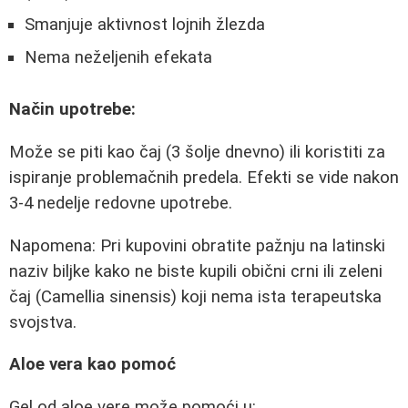
Smanjuje aktivnost lojnih žlezda
Nema neželjenih efekata
Način upotrebe:
Može se piti kao čaj (3 šolje dnevno) ili koristiti za
ispiranje problemačnih predela. Efekti se vide nakon
3-4 nedelje redovne upotrebe.
Napomena: Pri kupovini obratite pažnju na latinski
naziv biljke kako ne biste kupili obični crni ili zeleni
čaj (Camellia sinensis) koji nema ista terapeutska
svojstva.
Aloe vera kao pomoć
Gel od aloe vere može pomoći u: