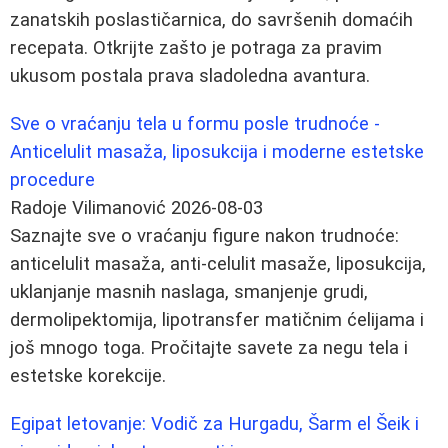
zanatskih poslastičarnica, do savršenih domaćih
recepata. Otkrijte zašto je potraga za pravim
ukusom postala prava sladoledna avantura.
Sve o vraćanju tela u formu posle trudnoće -
Anticelulit masaža, liposukcija i moderne estetske
procedure
Radoje Vilimanović
2026-08-03
Saznajte sve o vraćanju figure nakon trudnoće:
anticelulit masaža, anti-celulit masaže, liposukcija,
uklanjanje masnih naslaga, smanjenje grudi,
dermolipektomija, lipotransfer matičnim ćelijama i
još mnogo toga. Pročitajte savete za negu tela i
estetske korekcije.
Egipat letovanje: Vodič za Hurgadu, Šarm el Šeik i