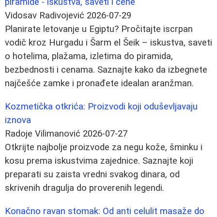
piramide - iskustva, saveti i cene
Vidosav Radivojević
2026-07-29
Planirate letovanje u Egiptu? Pročitajte iscrpan
vodič kroz Hurgadu i Šarm el Šeik – iskustva, saveti
o hotelima, plažama, izletima do piramida,
bezbednosti i cenama. Saznajte kako da izbegnete
najčešće zamke i pronađete idealan aranžman.
Kozmetička otkrića: Proizvodi koji oduševljavaju
iznova
Radoje Vilimanović
2026-07-27
Otkrijte najbolje proizvode za negu kože, šminku i
kosu prema iskustvima zajednice. Saznajte koji
preparati su zaista vredni svakog dinara, od
skrivenih dragulja do proverenih legendi.
Konačno ravan stomak: Od anti celulit masaže do