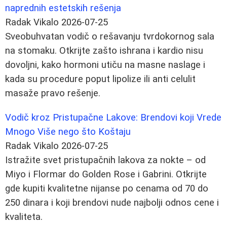
naprednih estetskih rešenja
Radak Vikalo
2026-07-25
Sveobuhvatan vodič o rešavanju tvrdokornog sala
na stomaku. Otkrijte zašto ishrana i kardio nisu
dovoljni, kako hormoni utiču na masne naslage i
kada su procedure poput lipolize ili anti celulit
masaže pravo rešenje.
Vodič kroz Pristupačne Lakove: Brendovi koji Vrede
Mnogo Više nego što Koštaju
Radak Vikalo
2026-07-25
Istražite svet pristupačnih lakova za nokte – od
Miyo i Flormar do Golden Rose i Gabrini. Otkrijte
gde kupiti kvalitetne nijanse po cenama od 70 do
250 dinara i koji brendovi nude najbolji odnos cene i
kvaliteta.