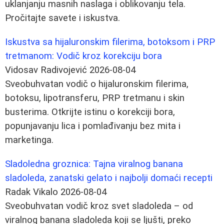
uklanjanju masnih naslaga i oblikovanju tela.
Pročitajte savete i iskustva.
Iskustva sa hijaluronskim filerima, botoksom i PRP
tretmanom: Vodič kroz korekciju bora
Vidosav Radivojević
2026-08-04
Sveobuhvatan vodič o hijaluronskim filerima,
botoksu, lipotransferu, PRP tretmanu i skin
busterima. Otkrijte istinu o korekciji bora,
popunjavanju lica i pomlađivanju bez mita i
marketinga.
Sladoledna groznica: Tajna viralnog banana
sladoleda, zanatski gelato i najbolji domaći recepti
Radak Vikalo
2026-08-04
Sveobuhvatan vodič kroz svet sladoleda – od
viralnog banana sladoleda koji se ljušti, preko