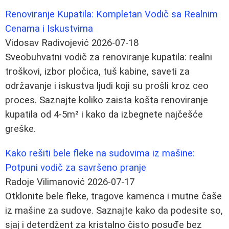
Renoviranje Kupatila: Kompletan Vodič sa Realnim
Cenama i Iskustvima
Vidosav Radivojević
2026-07-18
Sveobuhvatni vodič za renoviranje kupatila: realni
troškovi, izbor pločica, tuš kabine, saveti za
održavanje i iskustva ljudi koji su prošli kroz ceo
proces. Saznajte koliko zaista košta renoviranje
kupatila od 4-5m² i kako da izbegnete najčešće
greške.
Kako rešiti bele fleke na sudovima iz mašine:
Potpuni vodič za savršeno pranje
Radoje Vilimanović
2026-07-17
Otklonite bele fleke, tragove kamenca i mutne čaše
iz mašine za sudove. Saznajte kako da podesite so,
sjaj i deterdžent za kristalno čisto posuđe bez