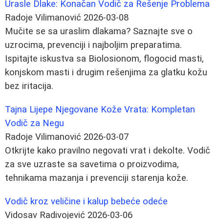
Urasle Dlake: Konačan Vodič za Rešenje Problema
Radoje Vilimanović
2026-03-08
Mučite se sa uraslim dlakama? Saznajte sve o
uzrocima, prevenciji i najboljim preparatima.
Ispitajte iskustva sa Biolosionom, flogocid masti,
konjskom masti i drugim rešenjima za glatku kožu
bez iritacija.
Tajna Lijepe Njegovane Kože Vrata: Kompletan
Vodič za Negu
Radoje Vilimanović
2026-03-07
Otkrijte kako pravilno negovati vrat i dekolte. Vodič
za sve uzraste sa savetima o proizvodima,
tehnikama mazanja i prevenciji starenja kože.
Vodič kroz veličine i kalup bebeće odeće
Vidosav Radivojević
2026-03-06