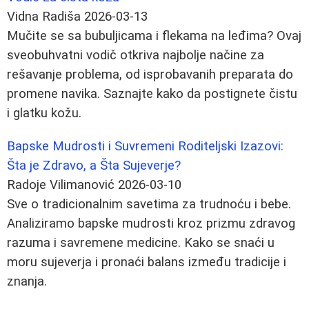
Vidna Radiša
2026-03-13
Mučite se sa bubuljicama i flekama na leđima? Ovaj
sveobuhvatni vodič otkriva najbolje načine za
rešavanje problema, od isprobavanih preparata do
promene navika. Saznajte kako da postignete čistu
i glatku kožu.
Bapske Mudrosti i Suvremeni Roditeljski Izazovi:
Šta je Zdravo, a Šta Sujeverje?
Radoje Vilimanović
2026-03-10
Sve o tradicionalnim savetima za trudnoću i bebe.
Analiziramo bapske mudrosti kroz prizmu zdravog
razuma i savremene medicine. Kako se snaći u
moru sujeverja i pronaći balans između tradicije i
znanja.