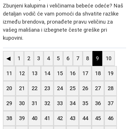
Zbunjeni kalupima i veličinama bebeće odeće? Naš
detaljan vodič će vam pomoći da shvatite razlike
između brendova, pronađete pravu veličinu za
vašeg mališana i izbegnete česte greške pri
kupovini.
◀
1
2
3
4
5
6
7
8
9
10
11
12
13
14
15
16
17
18
19
20
21
22
23
24
25
26
27
28
29
30
31
32
33
34
35
36
37
38
39
40
41
42
43
44
45
46