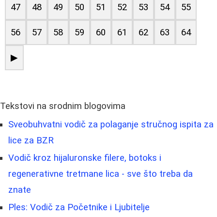
47
48
49
50
51
52
53
54
55
56
57
58
59
60
61
62
63
64
▶
Tekstovi na srodnim blogovima
Sveobuhvatni vodič za polaganje stručnog ispita za
lice za BZR
Vodič kroz hijaluronske filere, botoks i
regenerativne tretmane lica - sve što treba da
znate
Ples: Vodič za Početnike i Ljubitelje