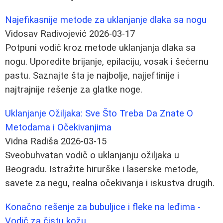
Najefikasnije metode za uklanjanje dlaka sa nogu
Vidosav Radivojević
2026-03-17
Potpuni vodič kroz metode uklanjanja dlaka sa
nogu. Uporedite brijanje, epilaciju, vosak i šećernu
pastu. Saznajte šta je najbolje, najjeftinije i
najtrajnije rešenje za glatke noge.
Uklanjanje Ožiljaka: Sve Što Treba Da Znate O
Metodama i Očekivanjima
Vidna Radiša
2026-03-15
Sveobuhvatan vodič o uklanjanju ožiljaka u
Beogradu. Istražite hirurške i laserske metode,
savete za negu, realna očekivanja i iskustva drugih.
Konačno rešenje za bubuljice i fleke na leđima -
Vodič za čistu kožu