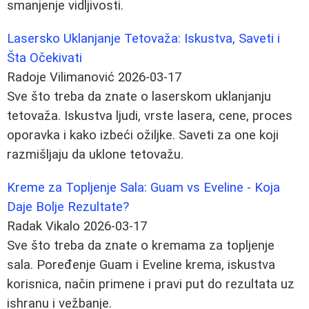
smanjenje vidljivosti.
Lasersko Uklanjanje Tetovaža: Iskustva, Saveti i
Šta Očekivati
Radoje Vilimanović
2026-03-17
Sve što treba da znate o laserskom uklanjanju
tetovaža. Iskustva ljudi, vrste lasera, cene, proces
oporavka i kako izbeći ožiljke. Saveti za one koji
razmišljaju da uklone tetovažu.
Kreme za Topljenje Sala: Guam vs Eveline - Koja
Daje Bolje Rezultate?
Radak Vikalo
2026-03-17
Sve što treba da znate o kremama za topljenje
sala. Poređenje Guam i Eveline krema, iskustva
korisnica, način primene i pravi put do rezultata uz
ishranu i vežbanje.