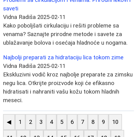
saveti
Vidna Radiša
2025-02-11
Kako poboljšati cirkulaciju i rešiti probleme sa
venama? Saznajte prirodne metode i savete za
ublažavanje bolova i osećaja hladnoće u nogama.
Najbolji preparati za hidrataciju lica tokom zime
Vidna Radiša
2025-02-11
Ekskluzivni vodič kroz najbolje preparate za zimsku
negu lica. Otkrijte proizvode koji će efikasno
hidratisati i nahraniti vašu kožu tokom hladnih
meseci.
◀
1
2
3
4
5
6
7
8
9
10