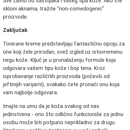
Sve zavisi od sastojaka i vašeg tipa kože. Ako ste
skloni aknama, tražite "non-comedogenic"
proizvode.
Zaključak
Tonirane kreme predstavljaju fantastičnu opciju za
one koji žele prirodan, svež izgled uz istovremenu
negu kože. Ključ je u pronalaženju formule koja
odgovara vašem tipu kože i boji tena. Kroz
isprobavanje različitih proizvoda (počevši od
jeftinijih varijanti), svakako ćete pronaći onu koja
vam najbolje odgovara.
Imajte na umu da je koža svakog od nas
jedinstvena - ono što odlično funkcioniše za jednu
osobu može biti potpuno neprikladno za drugu.