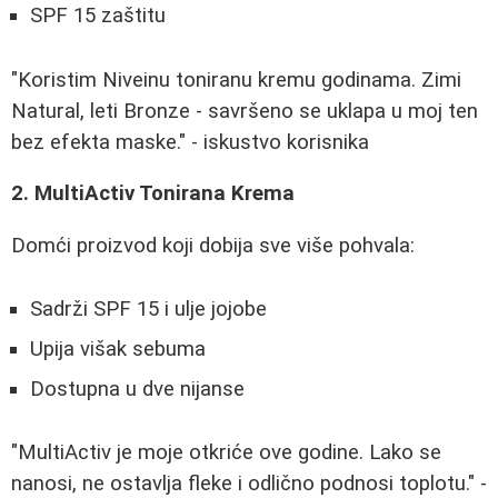
SPF 15 zaštitu
"Koristim Niveinu toniranu kremu godinama. Zimi
Natural, leti Bronze - savršeno se uklapa u moj ten
bez efekta maske." - iskustvo korisnika
2. MultiActiv Tonirana Krema
Domći proizvod koji dobija sve više pohvala:
Sadrži SPF 15 i ulje jojobe
Upija višak sebuma
Dostupna u dve nijanse
"MultiActiv je moje otkriće ove godine. Lako se
nanosi, ne ostavlja fleke i odlično podnosi toplotu." -