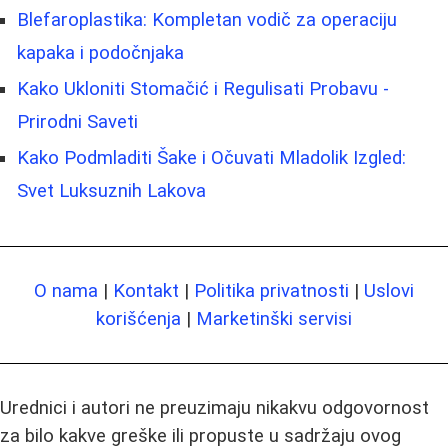
Blefaroplastika: Kompletan vodič za operaciju
kapaka i podočnjaka
Kako Ukloniti Stomačić i Regulisati Probavu -
Prirodni Saveti
Kako Podmladiti Šake i Očuvati Mladolik Izgled:
Svet Luksuznih Lakova
O nama
|
Kontakt
|
Politika privatnosti
|
Uslovi
korišćenja
|
Marketinški servisi
Urednici i autori ne preuzimaju nikakvu odgovornost
za bilo kakve greške ili propuste u sadržaju ovog