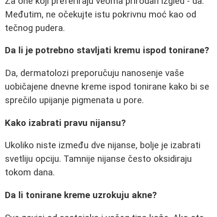
Za one koji preferiraju veoma prirodan izgled - da.
Međutim, ne očekujte istu pokrivnu moć kao od
tečnog pudera.
Da li je potrebno stavljati kremu ispod tonirane?
Da, dermatolozi preporučuju nanosenje vaše
uobičajene dnevne kreme ispod tonirane kako bi se
sprečilo upijanje pigmenata u pore.
Kako izabrati pravu nijansu?
Ukoliko niste između dve nijanse, bolje je izabrati
svetliju opciju. Tamnije nijanse često oksidiraju
tokom dana.
Da li tonirane kreme uzrokuju akne?