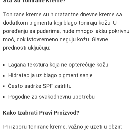
Šta Su Tonirane Kreme?
Tonirane kreme su hidratantne dnevne kreme sa
dodatkom pigmenta koji blago toniraju kožu. U
poređenju sa puderima, nude mnogo lakšu pokrivnu
moć, dok istovremeno neguju kožu. Glavne
prednosti uključuju:
Lagana tekstura koja ne opterećuje kožu
Hidratacija uz blago pigmentisanje
Često sadrže SPF zaštitu
Pogodne za svakodnevnu upotrebu
Kako Izabrati Pravi Proizvod?
Pri izboru tonirane kreme, važno je uzeti u obzir: