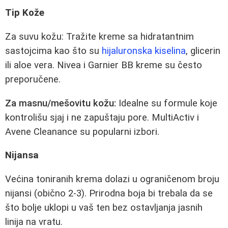
Tip Kože
Za suvu kožu: Tražite kreme sa hidratantnim
sastojcima kao što su
hijaluronska kiselina
, glicerin
ili aloe vera. Nivea i Garnier BB kreme su često
preporučene.
Za masnu/mešovitu kožu:
Idealne su formule koje
kontrolišu sjaj i ne zapuštaju pore. MultiActiv i
Avene Cleanance su popularni izbori.
Nijansa
Većina toniranih krema dolazi u ograničenom broju
nijansi (obično 2-3). Prirodna boja bi trebala da se
što bolje uklopi u vaš ten bez ostavljanja jasnih
linija na vratu.