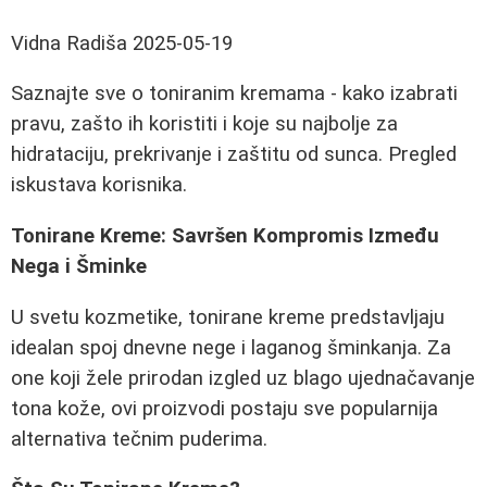
Vidna Radiša
2025-05-19
Saznajte sve o toniranim kremama - kako izabrati
pravu, zašto ih koristiti i koje su najbolje za
hidrataciju, prekrivanje i zaštitu od sunca. Pregled
iskustava korisnika.
Tonirane Kreme: Savršen Kompromis Između
Nega i Šminke
U svetu kozmetike, tonirane kreme predstavljaju
idealan spoj dnevne nege i laganog šminkanja. Za
one koji žele prirodan izgled uz blago ujednačavanje
tona kože, ovi proizvodi postaju sve popularnija
alternativa tečnim puderima.