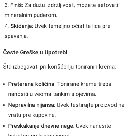
Finiš:
Za dužu izdržljivost, možete setovati
mineralnim puderom.
Skidanje:
Uvek temeljno očistite lice pre
spavanja.
Česte Greške u Upotrebi
Šta izbegavati pri korišćenju toniranih krema:
Preterana količina:
Tonirane kreme treba
nanositi u veoma tankim slojevima.
Nepravilna nijansa:
Uvek testirajte proizvod na
vratu pre kupovine.
Preskakanje dnevne nege:
Uvek nanesite
hidratantnu kremu ispod.