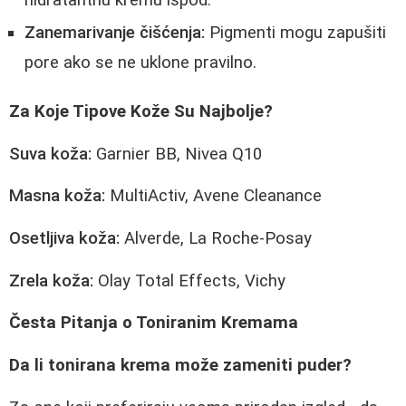
Zanemarivanje čišćenja:
Pigmenti mogu zapušiti
pore ako se ne uklone pravilno.
Za Koje Tipove Kože Su Najbolje?
Suva koža:
Garnier BB, Nivea Q10
Masna koža:
MultiActiv, Avene Cleanance
Osetljiva koža:
Alverde, La Roche-Posay
Zrela koža:
Olay Total Effects, Vichy
Česta Pitanja o Toniranim Kremama
Da li tonirana krema može zameniti puder?