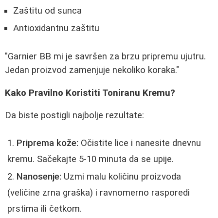
Zaštitu od sunca
Antioxidantnu zaštitu
"Garnier BB mi je savršen za brzu pripremu ujutru.
Jedan proizvod zamenjuje nekoliko koraka."
Kako Pravilno Koristiti Toniranu Kremu?
Da biste postigli najbolje rezultate:
Priprema kože:
Očistite lice i nanesite dnevnu
kremu. Sačekajte 5-10 minuta da se upije.
Nanosenje:
Uzmi malu količinu proizvoda
(veličine zrna graška) i ravnomerno rasporedi
prstima ili četkom.