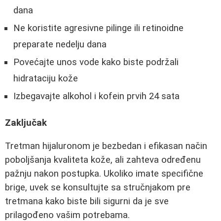
dana
Ne koristite agresivne pilinge ili retinoidne
preparate nedelju dana
Povećajte unos vode kako biste podržali
hidrataciju kože
Izbegavajte alkohol i kofein prvih 24 sata
Zaključak
Tretman hijaluronom je bezbedan i efikasan način
poboljšanja kvaliteta kože, ali zahteva određenu
pažnju nakon postupka. Ukoliko imate specifične
brige, uvek se konsultujte sa stručnjakom pre
tretmana kako biste bili sigurni da je sve
prilagođeno vašim potrebama.