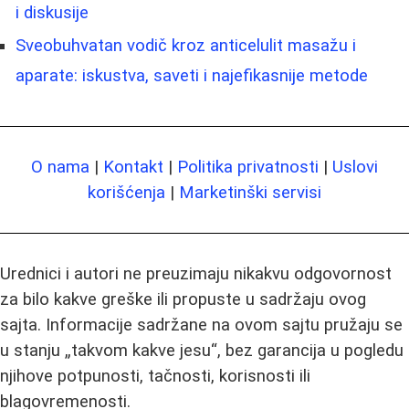
i diskusije
Sveobuhvatan vodič kroz anticelulit masažu i
aparate: iskustva, saveti i najefikasnije metode
O nama
|
Kontakt
|
Politika privatnosti
|
Uslovi
korišćenja
|
Marketinški servisi
Urednici i autori ne preuzimaju nikakvu odgovornost
za bilo kakve greške ili propuste u sadržaju ovog
sajta. Informacije sadržane na ovom sajtu pružaju se
u stanju „takvom kakve jesu“, bez garancija u pogledu
njihove potpunosti, tačnosti, korisnosti ili
blagovremenosti.