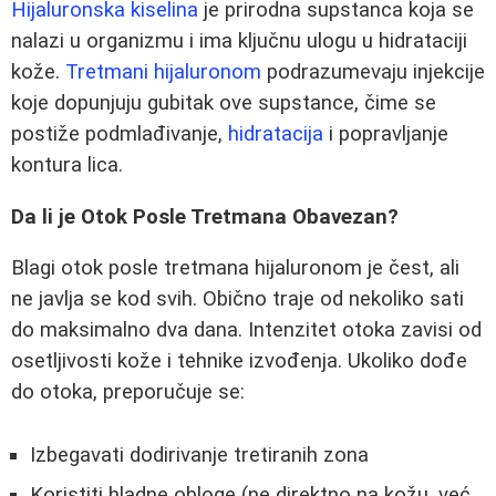
Hijaluronska kiselina
je prirodna supstanca koja se
nalazi u organizmu i ima ključnu ulogu u hidrataciji
kože.
Tretmani hijaluronom
podrazumevaju injekcije
koje dopunjuju gubitak ove supstance, čime se
postiže podmlađivanje,
hidratacija
i popravljanje
kontura lica.
Da li je Otok Posle Tretmana Obavezan?
Blagi otok posle tretmana hijaluronom je čest, ali
ne javlja se kod svih. Obično traje od nekoliko sati
do maksimalno dva dana. Intenzitet otoka zavisi od
osetljivosti kože i tehnike izvođenja. Ukoliko dođe
do otoka, preporučuje se:
Izbegavati dodirivanje tretiranih zona
Koristiti hladne obloge (ne direktno na kožu, već