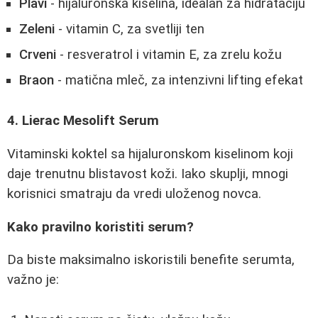
Plavi
- hijaluronska kiselina, idealan za hidrataciju
Zeleni
- vitamin C, za svetliji ten
Crveni
- resveratrol i vitamin E, za zrelu kožu
Braon
- matična mleč, za intenzivni lifting efekat
4. Lierac Mesolift Serum
Vitaminski koktel sa hijaluronskom kiselinom koji
daje trenutnu blistavost koži. Iako skuplji, mnogi
korisnici smatraju da vredi uloženog novca.
Kako pravilno koristiti serum?
Da biste maksimalno iskoristili benefite serumta,
važno je: