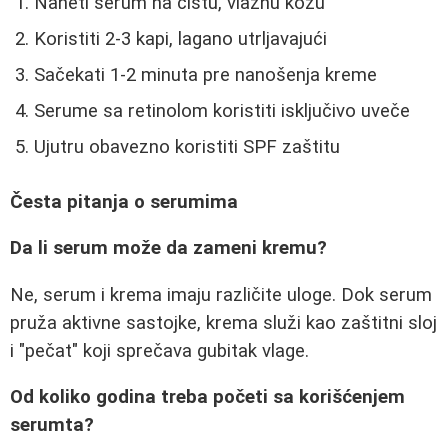
Naneti serum na čistu, vlažnu kožu
Koristiti 2-3 kapi, lagano utrljavajući
Sačekati 1-2 minuta pre nanošenja kreme
Serume sa retinolom koristiti isključivo uveče
Ujutru obavezno koristiti SPF zaštitu
Česta pitanja o serumima
Da li serum može da zameni kremu?
Ne, serum i krema imaju različite uloge. Dok serum
pruža aktivne sastojke, krema služi kao zaštitni sloj
i "pečat" koji sprečava gubitak vlage.
Od koliko godina treba početi sa korišćenjem
serumta?