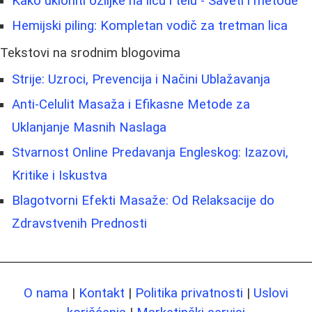
Kako ukloniti ožiljke na licu i telu - Saveti i metode
Hemijski piling: Kompletan vodič za tretman lica
Tekstovi na srodnim blogovima
Strije: Uzroci, Prevencija i Načini Ublažavanja
Anti-Celulit Masaža i Efikasne Metode za
Uklanjanje Masnih Naslaga
Stvarnost Online Predavanja Engleskog: Izazovi,
Kritike i Iskustva
Blagotvorni Efekti Masaže: Od Relaksacije do
Zdravstvenih Prednosti
O nama
|
Kontakt
|
Politika privatnosti
|
Uslovi