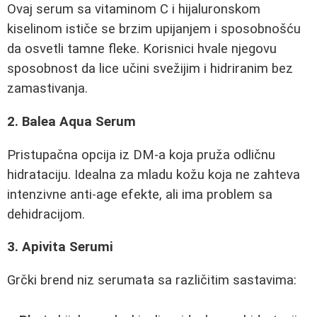
Ovaj serum sa vitaminom C i hijaluronskom
kiselinom ističe se brzim upijanjem i sposobnošću
da osvetli tamne fleke. Korisnici hvale njegovu
sposobnost da lice učini svežijim i hidriranim bez
zamastivanja.
2. Balea Aqua Serum
Pristupačna opcija iz DM-a koja pruža odličnu
hidrataciju. Idealna za mladu kožu koja ne zahteva
intenzivne anti-age efekte, ali ima problem sa
dehidracijom.
3. Apivita Serumi
Grčki brend niz serumata sa različitim sastavima: