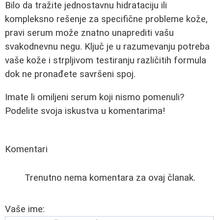
Bilo da tražite jednostavnu hidrataciju ili
kompleksno rešenje za specifične probleme kože,
pravi serum može znatno unaprediti vašu
svakodnevnu negu. Ključ je u razumevanju potreba
vaše kože i strpljivom testiranju različitih formula
dok ne pronađete savršeni spoj.
Imate li omiljeni serum koji nismo pomenuli?
Podelite svoja iskustva u komentarima!
Komentari
Trenutno nema komentara za ovaj članak.
Vaše ime: