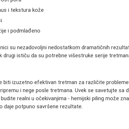
us i tekstura kože
i
žije i podmlađeno
snici su nezadovoljni nedostatkom dramatičnih rezult
k drugi ističu da su potrebne višestruke serije tretmana
e biti izuzetno efektivan tretman za različite probleme
u pripremu i nege posle tretmana. Uvek se savetujte s
 budite realni u očekivanjima - hemijski piling može zn
tko daje potpuno savršene rezultate.