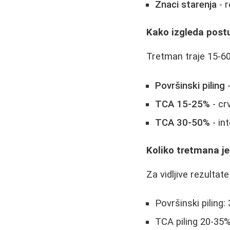
Znaci starenja
- r
Kako izgleda post
Tretman traje 15-60 
Površinski piling
-
TCA 15-25%
- cr
TCA 30-50%
- in
Koliko tretmana je
Za vidljive rezulta
Površinski piling:
TCA piling 20-35%