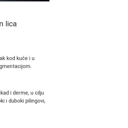
 lica
ak kod kuće i u
pigmentacijom.
ad i derme, u cilju
i i duboki pilingovi,