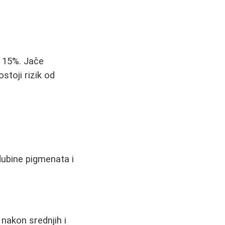
o 15%. Jače
ostoji rizik od
 dubine pigmenata i
nakon srednjih i