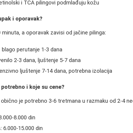
etinolski i TCA pilingovi podmlađuju kožu
upak i oporavak?
minuta, a oporavak zavisi od jačine pilinga:
 blago perutanje 1-3 dana
venilo 2-3 dana, ljuštenje 5-7 dana
tenzivno ljuštenje 7-14 dana, potrebna izolacija
 potrebno i koje su cene?
te obično je potrebno 3-6 tretmana u razmaku od 2-4 ne
 3.000-8.000 din
: 6.000-15.000 din