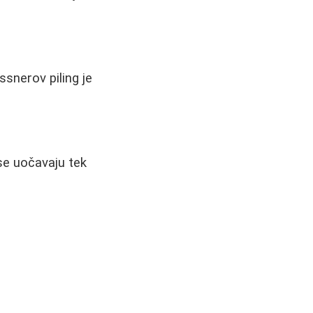
essnerov piling je
se uočavaju tek