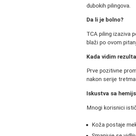
dubokih pilingova.
Da li je bolno?
TCA piling izaziva pe
blaži po ovom pitan
Kada vidim rezult
Prve pozitivne prom
nakon serije tretma
Iskustva sa hemij
Mnogi korisnici isti
Koža postaje mek
Smanjuje se vidlj