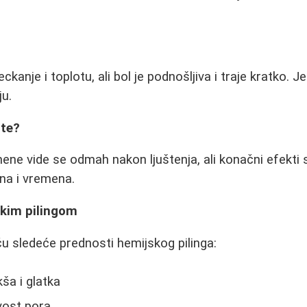
ckanje i toplotu, ali bol je podnošljiva i traje kratko. J
ju.
ate?
ene vide se odmah nakon ljuštenja, ali konačni efekti 
na i vremena.
skim pilingom
ču sledeće prednosti hemijskog pilinga:
ša i glatka
ivost pora