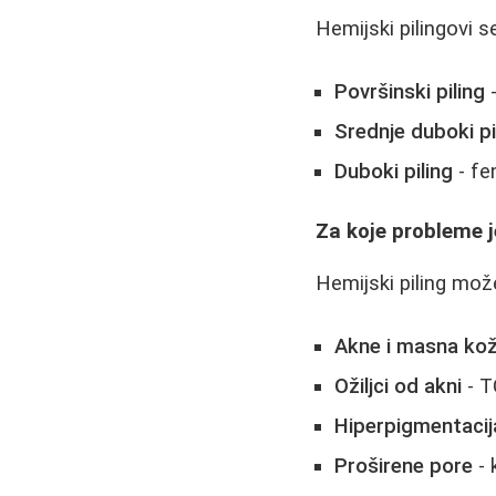
Hemijski pilingovi s
Površinski piling
-
Srednje duboki pi
Duboki piling
- fe
Za koje probleme j
Hemijski piling mo
Akne i masna ko
Ožiljci od akni
- T
Hiperpigmentacij
Proširene pore
- 