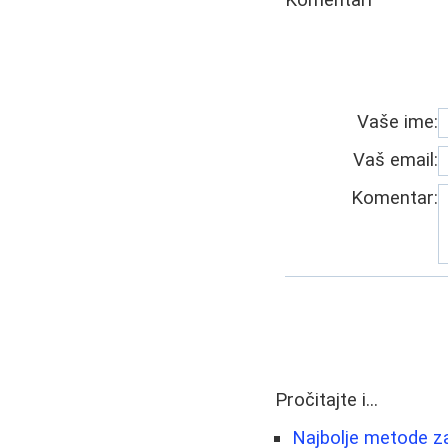
Komentari
Vaše ime:
Vaš email:
Komentar:
Pročitajte i...
Najbolje metode za