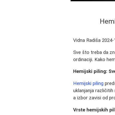
Hemij
Vidna Radiša
2024-
Sve što treba da zn
ordinaciji. Kako he
Hemijski piling: S
Hemijski piling
pred
uklanjanja različiti
a izbor zavisi od p
Vrste hemijskih pi