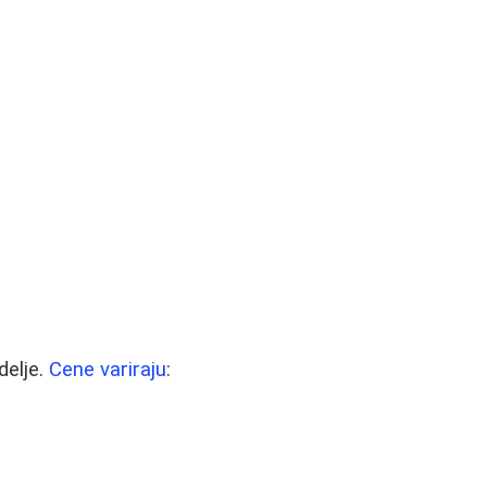
delje.
Cene variraju
: