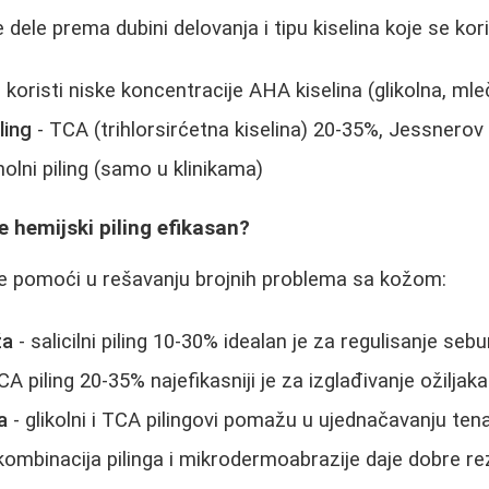
e dele prema dubini delovanja i tipu kiselina koje se kori
 koristi niske koncentracije AHA kiselina (glikolna, m
ling
- TCA (trihlorsirćetna kiselina) 20-35%, Jessnerov 
nolni piling (samo u klinikama)
e hemijski piling efikasan?
že pomoći u rešavanju brojnih problema sa kožom:
ža
- salicilni piling 10-30% idealan je za regulisanje se
CA piling 20-35% najefikasniji je za izglađivanje ožiljaka
a
- glikolni i TCA pilingovi pomažu u ujednačavanju ten
kombinacija pilinga i mikrodermoabrazije daje dobre re