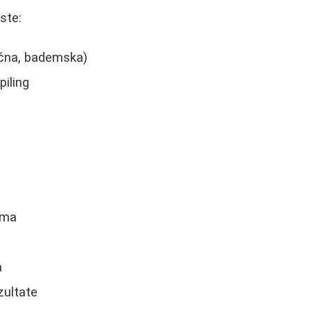
ste:
lečna, bademska)
piling
buma
a
zultate