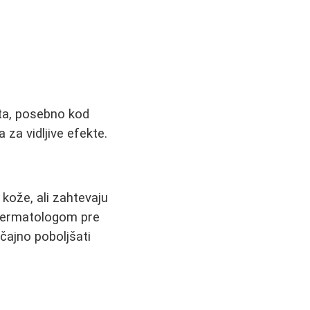
ata, posebno kod
 za vidljive efekte.
 kože, ali zahtevaju
a dermatologom pre
ačajno poboljšati