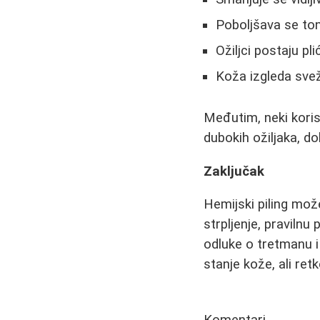
Poboljšava se ton
Ožiljci postaju plić
Koža izgleda sve
Međutim, neki kori
dubokih ožiljaka, do
Zaključak
Hemijski piling mož
strpljenje, praviln
odluke o tretmanu i
stanje kože, ali re