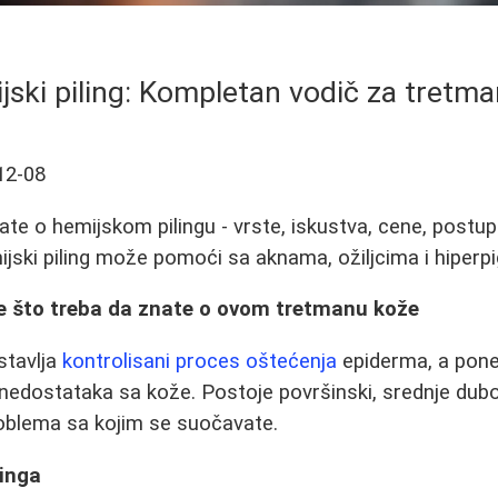
ski piling: Kompletan vodič za tretman
12-08
ate o hemijskom pilingu - vrste, iskustva, cene, postup
mijski piling može pomoći sa aknama, ožiljcima i hiper
ve što treba da znate o ovom tretmanu kože
stavlja
kontrolisani proces oštećenja
epiderma, a ponek
h nedostataka sa kože. Postoje površinski, srednje dubok
roblema sa kojim se suočavate.
linga