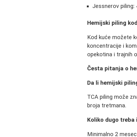
Jessnerov piling:
Hemijski piling kod
Kod kuće možete kor
koncentracije i kombi
opekotina i trajnih 
Česta pitanja o h
Da li hemijski pil
TCA piling može zna
broja tretmana.
Koliko dugo treba 
Minimalno 2 meseca