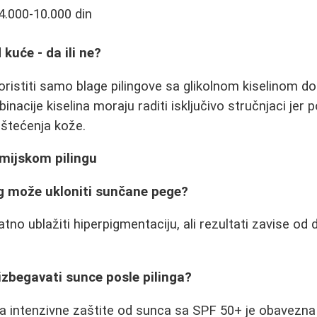
 4.000-10.000 din
 kuće - da ili ne?
istiti samo blage pilingove sa glikolnom kiselinom d
nacije kiselina moraju raditi isključivo stručnjaci jer p
oštećenja kože.
emijskom pilingu
ing može ukloniti sunčane pege?
tno ublažiti hiperpigmentaciju, ali rezultati zavise od
izbegavati sunce posle pilinga?
 intenzivne zaštite od sunca sa SPF 50+ je obavezna 