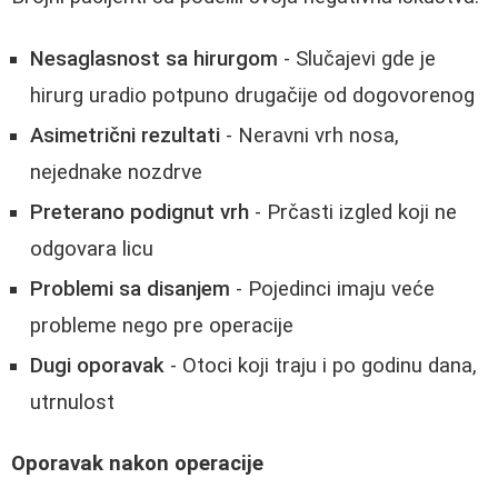
Nesaglasnost sa hirurgom
- Slučajevi gde je
hirurg uradio potpuno drugačije od dogovorenog
Asimetrični rezultati
- Neravni vrh nosa,
nejednake nozdrve
Preterano podignut vrh
- Prčasti izgled koji ne
odgovara licu
Problemi sa disanjem
- Pojedinci imaju veće
probleme nego pre operacije
Dugi oporavak
- Otoci koji traju i po godinu dana,
utrnulost
Oporavak nakon operacije