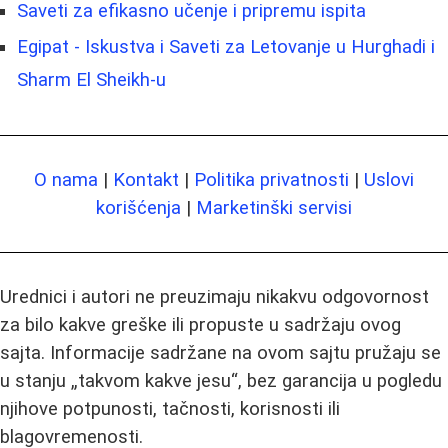
Saveti za efikasno učenje i pripremu ispita
Egipat - Iskustva i Saveti za Letovanje u Hurghadi i
Sharm El Sheikh-u
O nama
|
Kontakt
|
Politika privatnosti
|
Uslovi
korišćenja
|
Marketinški servisi
Urednici i autori ne preuzimaju nikakvu odgovornost
za bilo kakve greške ili propuste u sadržaju ovog
sajta. Informacije sadržane na ovom sajtu pružaju se
u stanju „takvom kakve jesu“, bez garancija u pogledu
njihove potpunosti, tačnosti, korisnosti ili
blagovremenosti.