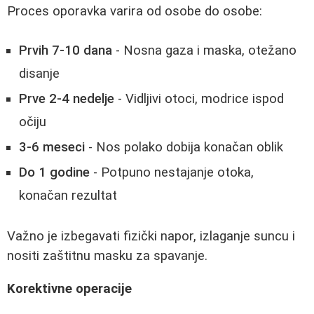
Proces oporavka varira od osobe do osobe:
Prvih 7-10 dana
- Nosna gaza i maska, otežano
disanje
Prve 2-4 nedelje
- Vidljivi otoci, modrice ispod
očiju
3-6 meseci
- Nos polako dobija konačan oblik
Do 1 godine
- Potpuno nestajanje otoka,
konačan rezultat
Važno je izbegavati fizički napor, izlaganje suncu i
nositi zaštitnu masku za spavanje.
Korektivne operacije