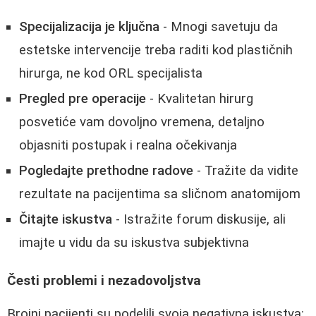
Specijalizacija je ključna
- Mnogi savetuju da
estetske intervencije treba raditi kod plastičnih
hirurga, ne kod ORL specijalista
Pregled pre operacije
- Kvalitetan hirurg
posvetiće vam dovoljno vremena, detaljno
objasniti postupak i realna očekivanja
Pogledajte prethodne radove
- Tražite da vidite
rezultate na pacijentima sa sličnom anatomijom
Čitajte iskustva
- Istražite forum diskusije, ali
imajte u vidu da su iskustva subjektivna
Česti problemi i nezadovoljstva
Brojni pacijenti su podelili svoja negativna iskustva: