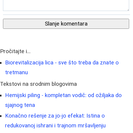
Slanje komentara
Pročitajte i...
Biorevitalizacija lica - sve što treba da znate o
tretmanu
Tekstovi na srodnim blogovima
Hemijski piling - kompletan vodič: od ožiljaka do
sjajnog tena
Konačno rešenje za jo-jo efekat: Istina o
redukovanoj ishrani i trajnom mršavljenju