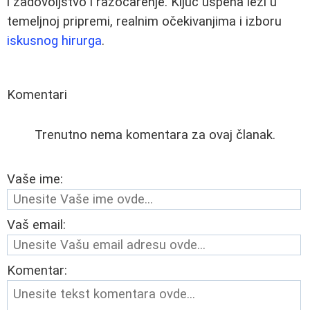
i zadovoljstvo i razočarenje. Ključ uspeha leži u
temeljnoj pripremi, realnim očekivanjima i izboru
iskusnog hirurga
.
Komentari
Trenutno nema komentara za ovaj članak.
Vaše ime:
Vaš email:
Komentar: