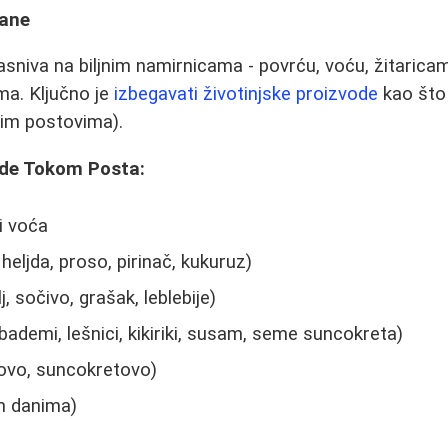
rane
asniva na biljnim namirnicama - povrću, voću, žitaric
a. Ključno je
izbegavati životinjske proizvode
kao što
inim postovima).
ede Tokom Posta:
i voća
 heljda, proso, pirinač, kukuruz)
 sočivo, grašak, leblebije)
bademi, lešnici, kikiriki, susam, seme suncokreta)
inovo, suncokretovo)
m danima)