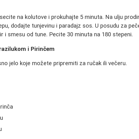
ecite na kolutove i prokuhajte 5 minuta. Na ulju prodi
repu, dodajte tunjevinu i paradajz sos. U posudu za peč
 i smesu od tune. Pecite 30 minuta na 180 stepeni.
razilukom i Pirinčem
o jelo koje možete pripremiti za ručak ili večeru.
irinča
tu
u