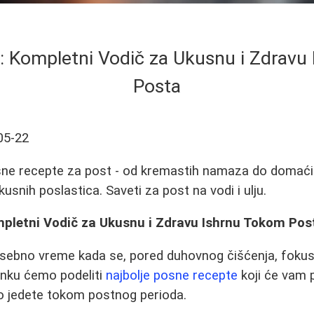
i: Kompletni Vodič za Ukusnu i Zdravu
Posta
05-22
osne recepte za post - od kremastih namaza do domaći
kusnih poslastica. Saveti za post na vodi i ulju.
mpletni Vodič za Ukusnu i Zdravu Ishrnu Tokom Pos
osebno vreme kada se, pored duhovnog čišćenja, fokusi
anku ćemo podeliti
najbolje posne recepte
koji će vam 
o jedete tokom postnog perioda.