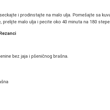
iseckajte i prodinstajte na malo ulja. Pomešajte sa kuv
e, prelijte malo ulja i pecite oko 40 minuta na 180 stepe
 Rezanci
tenine bez jaja i pšeničnog brašna.
ašna
e