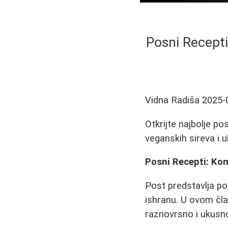
Posni Recept
Vidna Radiša
2025-
Otkrijte najbolje p
veganskih sireva i u
Posni Recepti: Ko
Post predstavlja p
ishranu. U ovom čl
raznovrsno i ukusn