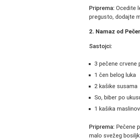
Priprema:
Ocedite le
pregusto, dodajte ma
2. Namaz od Pečen
Sastojci:
3 pečene crvene 
1 čen belog luka
2 kašike susama
So, biber po ukus
1 kašika maslinov
Priprema:
Pečene pap
malo svežeg bosilj