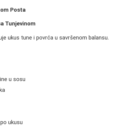
kom Posta
sa Tunjevinom
uje ukus tune i povrća u savršenom balansu.
ine u sosu
uka
k po ukusu