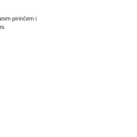
anim pirinčem i
ni.