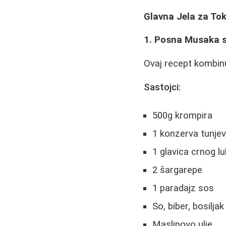
Glavna Jela za To
1. Posna Musaka 
Ovaj recept kombin
Sastojci:
500g krompira
1 konzerva tunjev
1 glavica crnog l
2 šargarepe
1 paradajz sos
So, biber, bosilja
Maslinovo ulje