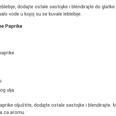
blebije, dodajte ostale sastojke i blendirajte do glatke
lo vode u kojoj su se kuvale leblebije.
e Paprike
paprike
u
og ulja
rike oljuštite, dodajte ostale sastojke i blendirajte. 
ka za aromu.