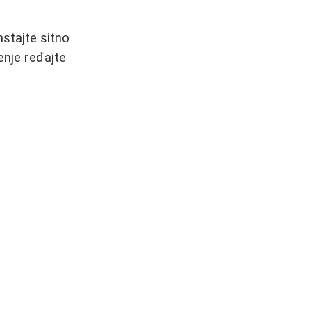
nstajte sitno
enje ređajte