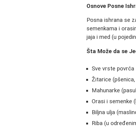
Osnove Posne Ish
Posna ishrana se z
semenkama i orasim
jaja i med (u pojed
Šta Može da se J
Sve vrste povrća 
Žitarice (pšenica,
Mahunarke (pasulj,
Orasi i semenke (
Biljna ulja (masl
Riba (u određeni