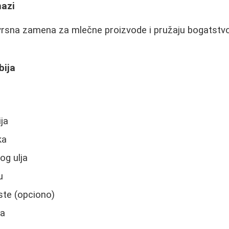
mazi
rsna zamena za mlečne proizvode i pružaju bogatstvo u
bija
ja
ka
og ulja
u
aste (opciono)
na