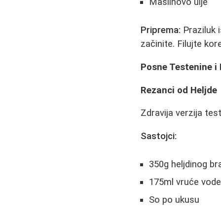
Maslinovo ulje
Priprema:
Praziluk 
začinite. Filujte kor
Posne Testenine i
Rezanci od Heljde
Zdravija verzija tes
Sastojci:
350g heljdinog br
175ml vruće vod
So po ukusu