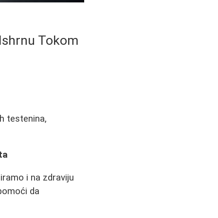
 Ishrnu Tokom
h testenina,
ta
ramo i na zdraviju
pomoći da