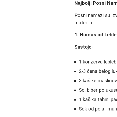
Najbolji Posni Na
Posni namazi su izv
materija.
1. Humus od Leble
Sastojci:
1 konzerva leblebi
2-3 čena belog lu
3 kašike maslinov
So, biber po ukus
1 kašika tahini p
Sok od pola limu