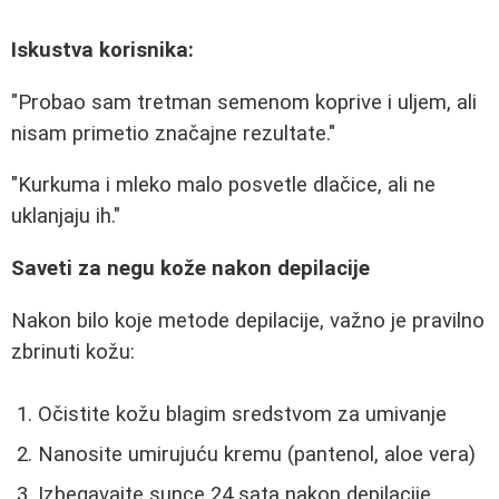
Iskustva korisnika:
"Probao sam tretman semenom koprive i uljem, ali
nisam primetio značajne rezultate."
"Kurkuma i mleko malo posvetle dlačice, ali ne
uklanjaju ih."
Saveti za negu kože nakon depilacije
Nakon bilo koje metode depilacije, važno je pravilno
zbrinuti kožu:
Očistite kožu blagim sredstvom za umivanje
Nanosite umirujuću kremu (pantenol, aloe vera)
Izbegavajte sunce 24 sata nakon depilacije