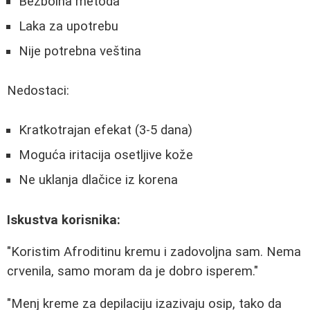
Bezbolna metoda
Laka za upotrebu
Nije potrebna veština
Nedostaci:
Kratkotrajan efekat (3-5 dana)
Moguća iritacija osetljive kože
Ne uklanja dlačice iz korena
Iskustva korisnika:
"Koristim Afroditinu kremu i zadovoljna sam. Nema
crvenila, samo moram da je dobro isperem."
"Menj kreme za depilaciju izazivaju osip, tako da