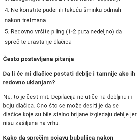
Ne koristite puder ili tekuću šminku odmah
nakon tretmana
Redovno vršite piling (1-2 puta nedeljno) da
sprečite urastanje dlačica
Često postavljana pitanja
Da li će mi dlačice postati deblje i tamnije ako ih
redovno uklanjam?
Ne, to je čest mit. Depilacija ne utiče na debljinu ili
boju dlačica. Ono što se može desiti je da se
dlačice koje su bile stalno brijane izgledaju deblje jer
nisu zašiljene na vrhu.
Kako da sprečim pojavu bubuljica nakon