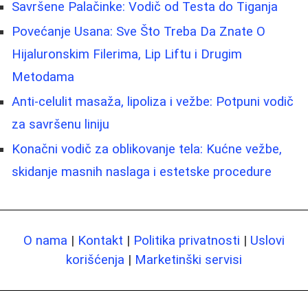
Savršene Palačinke: Vodič od Testa do Tiganja
Povećanje Usana: Sve Što Treba Da Znate O
Hijaluronskim Filerima, Lip Liftu i Drugim
Metodama
Anti-celulit masaža, lipoliza i vežbe: Potpuni vodič
za savršenu liniju
Konačni vodič za oblikovanje tela: Kućne vežbe,
skidanje masnih naslaga i estetske procedure
O nama
|
Kontakt
|
Politika privatnosti
|
Uslovi
korišćenja
|
Marketinški servisi