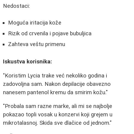
Nedostaci:
Moguća iritacija kože
Rizik od crvenila i pojave bubuljica
Zahteva veštu primenu
Iskustva korisnika:
"Koristim Lycia trake već nekoliko godina i
zadovoljna sam. Nakon depilacije obavezno
nanesem pantenol kremu da smirim kožu."
"Probala sam razne marke, ali mi se najbolje
pokazao topli vosak u konzervi koji grejem u
mikrotalasnoj. Skida sve dlačice od jednom."