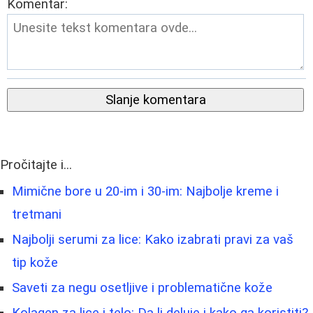
Komentar:
Slanje komentara
Pročitajte i...
Mimične bore u 20-im i 30-im: Najbolje kreme i
tretmani
Najbolji serumi za lice: Kako izabrati pravi za vaš
tip kože
Saveti za negu osetljive i problematične kože
Kolagen za lice i telo: Da li deluje i kako ga koristiti?