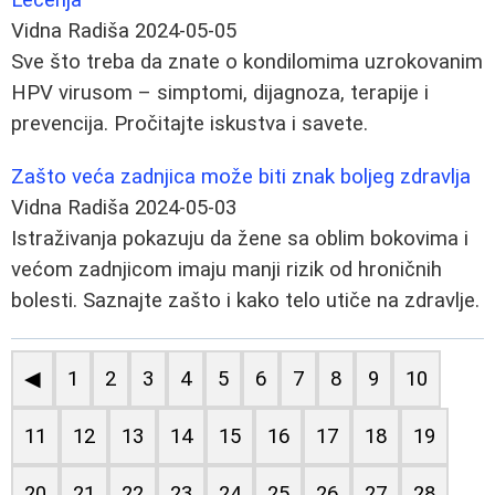
Vidna Radiša
2024-05-05
Sve što treba da znate o kondilomima uzrokovanim
HPV virusom – simptomi, dijagnoza, terapije i
prevencija. Pročitajte iskustva i savete.
Zašto veća zadnjica može biti znak boljeg zdravlja
Vidna Radiša
2024-05-03
Istraživanja pokazuju da žene sa oblim bokovima i
većom zadnjicom imaju manji rizik od hroničnih
bolesti. Saznajte zašto i kako telo utiče na zdravlje.
◀
1
2
3
4
5
6
7
8
9
10
11
12
13
14
15
16
17
18
19
20
21
22
23
24
25
26
27
28