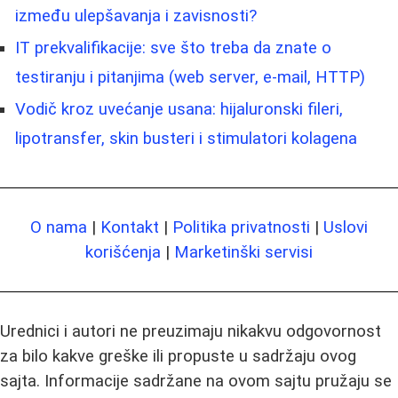
između ulepšavanja i zavisnosti?
IT prekvalifikacije: sve što treba da znate o
testiranju i pitanjima (web server, e-mail, HTTP)
Vodič kroz uvećanje usana: hijaluronski fileri,
lipotransfer, skin busteri i stimulatori kolagena
O nama
|
Kontakt
|
Politika privatnosti
|
Uslovi
korišćenja
|
Marketinški servisi
Urednici i autori ne preuzimaju nikakvu odgovornost
za bilo kakve greške ili propuste u sadržaju ovog
sajta. Informacije sadržane na ovom sajtu pružaju se