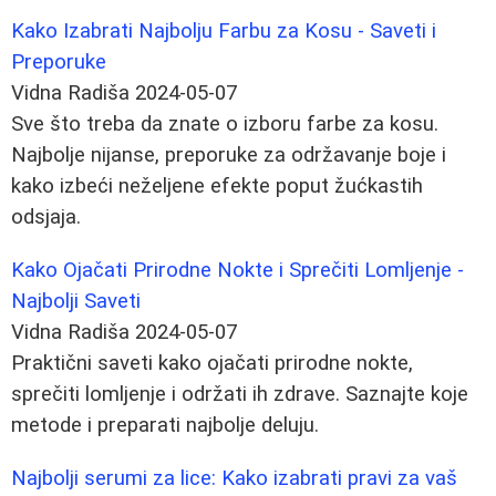
Kako Izabrati Najbolju Farbu za Kosu - Saveti i
Preporuke
Vidna Radiša
2024-05-07
Sve što treba da znate o izboru farbe za kosu.
Najbolje nijanse, preporuke za održavanje boje i
kako izbeći neželjene efekte poput žućkastih
odsjaja.
Kako Ojačati Prirodne Nokte i Sprečiti Lomljenje -
Najbolji Saveti
Vidna Radiša
2024-05-07
Praktični saveti kako ojačati prirodne nokte,
sprečiti lomljenje i održati ih zdrave. Saznajte koje
metode i preparati najbolje deluju.
Najbolji serumi za lice: Kako izabrati pravi za vaš