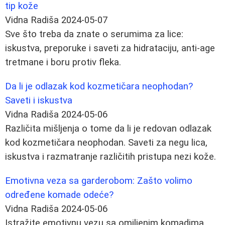
tip kože
Vidna Radiša
2024-05-07
Sve što treba da znate o serumima za lice:
iskustva, preporuke i saveti za hidrataciju, anti-age
tretmane i boru protiv fleka.
Da li je odlazak kod kozmetičara neophodan?
Saveti i iskustva
Vidna Radiša
2024-05-06
Različita mišljenja o tome da li je redovan odlazak
kod kozmetičara neophodan. Saveti za negu lica,
iskustva i razmatranje različitih pristupa nezi kože.
Emotivna veza sa garderobom: Zašto volimo
određene komade odeće?
Vidna Radiša
2024-05-06
Istražite emotivnu vezu sa omiljenim komadima