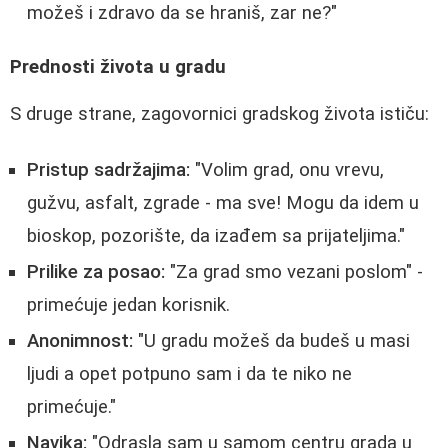
možeš i zdravo da se hraniš, zar ne?"
Prednosti života u gradu
S druge strane, zagovornici gradskog života ističu:
Pristup sadržajima:
"Volim grad, onu vrevu,
gužvu, asfalt, zgrade - ma sve! Mogu da idem u
bioskop, pozorište, da izađem sa prijateljima."
Prilike za posao:
"Za grad smo vezani poslom" -
primećuje jedan korisnik.
Anonimnost:
"U gradu možeš da budeš u masi
ljudi a opet potpuno sam i da te niko ne
primećuje."
Navika:
"Odrasla sam u samom centru grada u