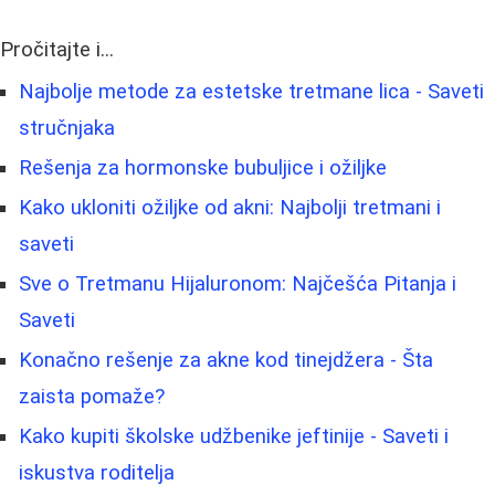
Pročitajte i...
Najbolje metode za estetske tretmane lica - Saveti
stručnjaka
Rešenja za hormonske bubuljice i ožiljke
Kako ukloniti ožiljke od akni: Najbolji tretmani i
saveti
Sve o Tretmanu Hijaluronom: Najčešća Pitanja i
Saveti
Konačno rešenje za akne kod tinejdžera - Šta
zaista pomaže?
Kako kupiti školske udžbenike jeftinije - Saveti i
iskustva roditelja