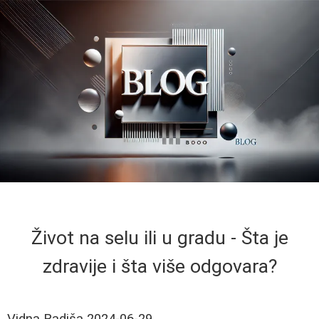
Život na selu ili u gradu - Šta je
zdravije i šta više odgovara?
Vidna Radiša
2024-06-29