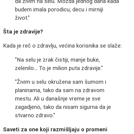
da živim na selu. Možda jednog dana kada
budem imala porodicu, decu i mirniji
život."
Šta je zdravije?
Kada je reč o zdravlju, većina korisnika se slaže:
"Na selu je zrak čistiji, manje buke,
zelenilo... To je milion puta zdravije."
"Živim u selu okružena sam šumom i
planinama, tako da sam na zdravom
mestu. Ali u današnje vreme je sve
zagadjeno, tako da nisam sigurna da je
stvarno zdravo."
Saveti za one koji razmišljaju o promeni