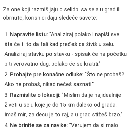
Za one koji razmišljaju o selidbi sa sela u grad ili
obrnuto, korisnici daju sledeće savete:
Napravite listu:
"Analiziraj polako i napiši sve
šta će ti to da fali kad pređeš da živiš u selu.
Analiziraj stavku po stavku - spisak će na početku
biti verovatno dug, polako će se kratiti."
Probajte pre konačne odluke:
"Što ne probaš?
Ako ne probaš, nikad nećeš saznati."
Razmislite o lokaciji:
"Mislim da je najidealnije
živeti u selu koje je do 15 km daleko od grada.
Imaš mir, za decu je to raj, a u grad stižeš brzo."
Ne brinite se za navike:
"Verujem da si malo