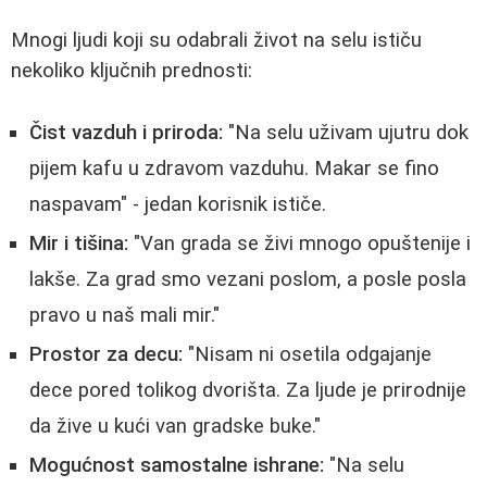
Mnogi ljudi koji su odabrali život na selu ističu
nekoliko ključnih prednosti:
Čist vazduh i priroda:
"Na selu uživam ujutru dok
pijem kafu u zdravom vazduhu. Makar se fino
naspavam" - jedan korisnik ističe.
Mir i tišina:
"Van grada se živi mnogo opuštenije i
lakše. Za grad smo vezani poslom, a posle posla
pravo u naš mali mir."
Prostor za decu:
"Nisam ni osetila odgajanje
dece pored tolikog dvorišta. Za ljude je prirodnije
da žive u kući van gradske buke."
Mogućnost samostalne ishrane:
"Na selu