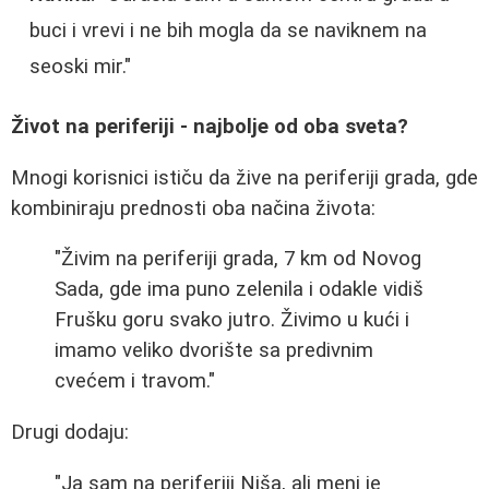
buci i vrevi i ne bih mogla da se naviknem na
seoski mir."
Život na periferiji - najbolje od oba sveta?
Mnogi korisnici ističu da žive na periferiji grada, gde
kombiniraju prednosti oba načina života:
"Živim na periferiji grada, 7 km od Novog
Sada, gde ima puno zelenila i odakle vidiš
Frušku goru svako jutro. Živimo u kući i
imamo veliko dvorište sa predivnim
cvećem i travom."
Drugi dodaju:
"Ja sam na periferiji Niša, ali meni je