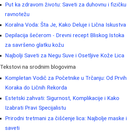
Put ka zdravom životu: Saveti za duhovnu i fizičku
ravnotežu
Koralna Voda: Šta Je, Kako Deluje i Lična Iskustva
Depilacija šećerom - Drevni recept Bliskog Istoka
za savršeno glatku kožu
Najbolji Saveti za Negu Suve i Osetljive Kože Lica
Tekstovi na srodnim blogovima
Kompletan Vodič za Početnike u Trčanju: Od Prvih
Koraka do Ličnih Rekorda
Estetski zahvati: Sigurnost, Komplikacije i Kako
Izabrati Pravi Specijalistu
Prirodni tretmani za čišćenje lica: Najbolje maske i
saveti