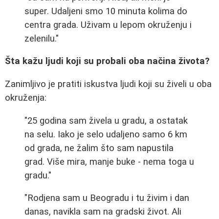
super. Udaljeni smo 10 minuta kolima do
centra grada. Uživam u lepom okruženju i
zelenilu."
Šta kažu ljudi koji su probali oba načina života?
Zanimljivo je pratiti iskustva ljudi koji su živeli u oba
okruženja:
"25 godina sam živela u gradu, a ostatak
na selu. Iako je selo udaljeno samo 6 km
od grada, ne žalim što sam napustila
grad. Više mira, manje buke - nema toga u
gradu."
"Rodjena sam u Beogradu i tu živim i dan
danas, navikla sam na gradski život. Ali