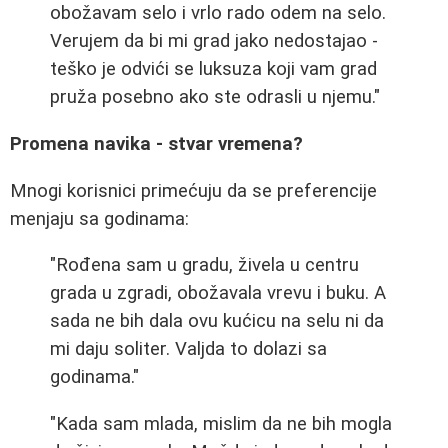
obožavam selo i vrlo rado odem na selo.
Verujem da bi mi grad jako nedostajao -
teško je odvići se luksuza koji vam grad
pruža posebno ako ste odrasli u njemu."
Promena navika - stvar vremena?
Mnogi korisnici primećuju da se preferencije
menjaju sa godinama:
"Rođena sam u gradu, živela u centru
grada u zgradi, obožavala vrevu i buku. A
sada ne bih dala ovu kućicu na selu ni da
mi daju soliter. Valjda to dolazi sa
godinama."
"Kada sam mlada, mislim da ne bih mogla