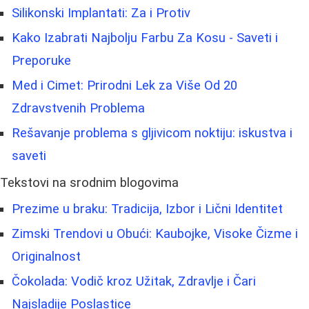
Silikonski Implantati: Za i Protiv
Kako Izabrati Najbolju Farbu Za Kosu - Saveti i
Preporuke
Med i Cimet: Prirodni Lek za Više Od 20
Zdravstvenih Problema
Rešavanje problema s gljivicom noktiju: iskustva i
saveti
Tekstovi na srodnim blogovima
Prezime u braku: Tradicija, Izbor i Lični Identitet
Zimski Trendovi u Obući: Kaubojke, Visoke Čizme i
Originalnost
Čokolada: Vodič kroz Užitak, Zdravlje i Čari
Najsladije Poslastice