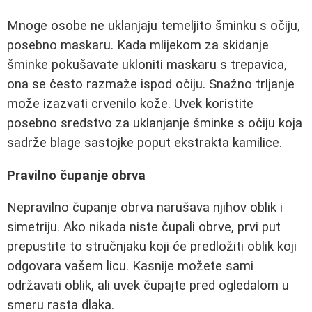
Mnoge osobe ne uklanjaju temeljito šminku s očiju,
posebno maskaru. Kada mlijekom za skidanje
šminke pokušavate ukloniti maskaru s trepavica,
ona se često razmaže ispod očiju. Snažno trljanje
može izazvati crvenilo kože. Uvek koristite
posebno sredstvo za uklanjanje šminke s očiju koja
sadrže blage sastojke poput ekstrakta kamilice.
Pravilno čupanje obrva
Nepravilno čupanje obrva narušava njihov oblik i
simetriju. Ako nikada niste čupali obrve, prvi put
prepustite to stručnjaku koji će predložiti oblik koji
odgovara vašem licu. Kasnije možete sami
održavati oblik, ali uvek čupajte pred ogledalom u
smeru rasta dlaka.