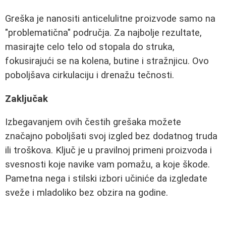
Greška je nanositi anticelulitne proizvode samo na
"problematična" područja. Za najbolje rezultate,
masirajte celo telo od stopala do struka,
fokusirajući se na kolena, butine i stražnjicu. Ovo
poboljšava cirkulaciju i drenažu tečnosti.
Zaključak
Izbegavanjem ovih čestih grešaka možete
značajno poboljšati svoj izgled bez dodatnog truda
ili troškova. Ključ je u pravilnoj primeni proizvoda i
svesnosti koje navike vam pomažu, a koje škode.
Pametna nega i stilski izbori učiniće da izgledate
sveže i mladoliko bez obzira na godine.