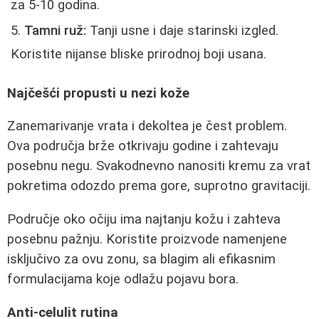
za 5-10 godina.
Tamni ruž:
Tanji usne i daje starinski izgled.
Koristite nijanse bliske prirodnoj boji usana.
Najčešći propusti u nezi kože
Zanemarivanje vrata i dekoltea je čest problem.
Ova područja brže otkrivaju godine i zahtevaju
posebnu negu. Svakodnevno nanositi kremu za vrat
pokretima odozdo prema gore, suprotno gravitaciji.
Područje oko očiju ima najtanju kožu i zahteva
posebnu pažnju. Koristite proizvode namenjene
isključivo za ovu zonu, sa blagim ali efikasnim
formulacijama koje odlažu pojavu bora.
Anti-celulit rutina