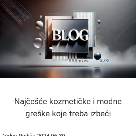
Najčešće kozmetičke i modne
greške koje treba izbeći
Vidna Radiša
2024-06-30