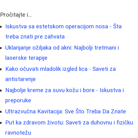
Pročitajte i...
Iskustva sa estetskom operacijom nosa - Šta
treba znati pre zahvata
Uklanjanje ožiljaka od akni: Najbolji tretmani i
laserske terapije
Kako očuvati mladolik izgled lica - Saveti za
antistarenje
Najbolje kreme za suvu kožu i bore - Iskustva i
preporuke
Ultrazvučna Kavitacija: Sve Što Treba Da Znate
Put ka zdravom životu: Saveti za duhovnu i fizičku
ravnotežu