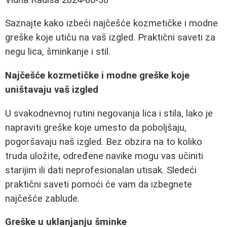
Saznajte kako izbeći najčešće kozmetičke i modne
greške koje utiču na vaš izgled. Praktični saveti za
negu lica, šminkanje i stil.
Najčešće kozmetičke i modne greške koje
uništavaju vaš izgled
U svakodnevnoj rutini negovanja lica i stila, lako je
napraviti greške koje umesto da poboljšaju,
pogoršavaju naš izgled. Bez obzira na to koliko
truda uložite, određene navike mogu vas učiniti
starijim ili dati neprofesionalan utisak. Sledeći
praktični saveti pomoći će vam da izbegnete
najčešće zablude.
Greške u uklanjanju šminke