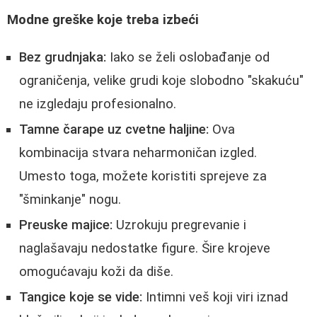
Modne greške koje treba izbeći
Bez grudnjaka:
Iako se želi oslobađanje od
ograničenja, velike grudi koje slobodno "skakuću"
ne izgledaju profesionalno.
Tamne čarape uz cvetne haljine:
Ova
kombinacija stvara neharmoničan izgled.
Umesto toga, možete koristiti sprejeve za
"šminkanje" nogu.
Preuske majice:
Uzrokuju pregrevanie i
naglašavaju nedostatke figure. Šire krojeve
omogućavaju koži da diše.
Tangice koje se vide:
Intimni veš koji viri iznad