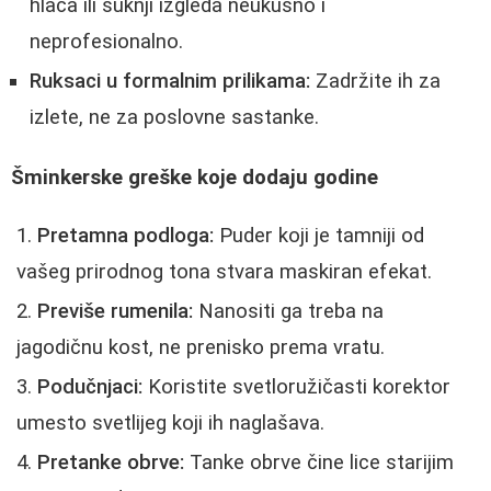
hlača ili suknji izgleda neukusno i
neprofesionalno.
Ruksaci u formalnim prilikama:
Zadržite ih za
izlete, ne za poslovne sastanke.
Šminkerske greške koje dodaju godine
Pretamna podloga:
Puder koji je tamniji od
vašeg prirodnog tona stvara maskiran efekat.
Previše rumenila:
Nanositi ga treba na
jagodičnu kost, ne prenisko prema vratu.
Podučnjaci:
Koristite svetloružičasti korektor
umesto svetlijeg koji ih naglašava.
Pretanke obrve:
Tanke obrve čine lice starijim