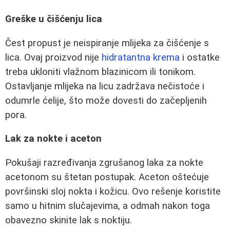
Greške u čišćenju lica
Čest propust je neispiranje mlijeka za čišćenje s
lica. Ovaj proizvod nije
hidratantna krema
i ostatke
treba ukloniti vlažnom blazinicom ili tonikom.
Ostavljanje mlijeka na licu zadržava nečistoće i
odumrle ćelije, što može dovesti do začepljenih
pora.
Lak za nokte i aceton
Pokušaji razređivanja zgrušanog laka za nokte
acetonom su štetan postupak. Aceton oštećuje
površinski sloj nokta i kožicu. Ovo rešenje koristite
samo u hitnim slučajevima, a odmah nakon toga
obavezno skinite lak s noktiju.