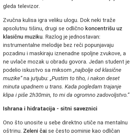
gleda televizor.
Zvučna kulisa igra veliku ulogu. Dok neki traže
apsolutnu tišinu, drugi se odlično
koncentrišu uz
klasičnu muziku
. Razlog je jednostavan:
instrumentalne melodije bez reči popunjavaju
pozadinu i maskiraju iznenadne spoljne zvukove, a
ne uvlače mozak u obradu govora. Jedan student je
podelio iskustvo sa miksom
„najbolje od klasične
muzike“
na jutjubu:
„Pustim to tiho, i nakon deset
minuta upadnem u trans. Kada pogledam trajanje
klipa i piše 2h30min, to mi da ogromno zadovoljstvo.“
Ishrana i hidratacija - sitni saveznici
Ono što unosite u sebe direktno utiče na mentalnu
oštrinu.
Zeleni čaj
se često pominje kao odličan