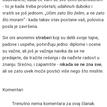
- to je kada treba prošetati, udahnuti duboko i
vratiti se još jednom.
„Učim zato što želim, a ne zato
što moram“
- kada takav stav postane vaš, polovica
posla je završena.
Svi oni anonimni
streberi
koji su delili svoje tajne,
padove i uspehe, potvrđuju jedno: diplome i ocene
su važne, ali još je važnija navika da se ne
predajete, da tražite rešenja i da nađete radost u
znanju. Srećno, i zapamtite -
nikada se ne zna sve
,
ali se zato uvek može postići više nego što mislite.
Komentari
Trenutno nema komentara za ovaj članak.