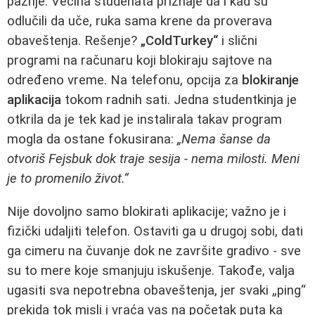
pažnje. Većina studenata priznaje da i kad su
odlučili da uče, ruka sama krene da proverava
obaveštenja. Rešenje?
„ColdTurkey“
i slični
programi na računaru koji blokiraju sajtove na
određeno vreme. Na telefonu, opcija za
blokiranje
aplikacija
tokom radnih sati. Jedna studentkinja je
otkrila da je tek kad je instalirala takav program
mogla da ostane fokusirana:
„Nema šanse da
otvoriš Fejsbuk dok traje sesija - nema milosti. Meni
je to promenilo život.“
Nije dovoljno samo blokirati aplikacije; važno je i
fizički udaljiti telefon. Ostaviti ga u drugoj sobi, dati
ga cimeru na čuvanje dok ne završite gradivo - sve
su to mere koje smanjuju iskušenje. Takođe, valja
ugasiti sva nepotrebna obaveštenja, jer svaki „ping“
prekida tok misli i vraća vas na početak puta ka