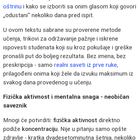
oštrinu
i kako se izboriti sa onim glasom koji govori
„odustani“ nekoliko dana pred ispit.
U ovom tekstu sabrane su proverene metode
učenja, trikovi za održavanje pažnje i iskrene
ispovesti studenata koji su kroz pokušaje i greške
pronašli put do boljeg rezultata. Bez imena, bez
preskripcija - samo
realni saveti iz prve ruke
,
prilagođeni onima koji žele da izvuku maksimum iz
svakog dana provedenog u učenju.
Fizička aktivnost i mentalna snaga - neobičan
saveznik
Mnogi će potvrditi:
fizička aktivnost
direktno
podiže
koncentraciju
. Nije u pitanju samo opšte
zdravlje - kratka dvadesetominutna šetnja, nekoliko