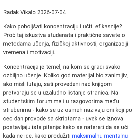
Radak Vikalo
2026-07-04
Kako poboljšati koncentraciju i učiti efikasnije?
Pročitaj iskustva studenata i praktične savete o
metodama učenja, fizičkoj aktivnosti, organizaciji
vremena i motivaciji.
Koncentracija je temelj na kom se gradi svako
ozbiljno učenje. Koliko god materijal bio zanimljiv,
ako misli lutaju, sati provedeni nad knjigom
pretvaraju se u uzaludno listanje stranica. Na
studentskim forumima i u razgovorima među
streberima - kako se uz osmeh nazivaju oni koji po
ceo dan provode sa skriptama - uvek se iznova
postavljaju ista pitanja: kako se naterati da se uči
kada ne ide, kako produžiti
maksimalnu mentalnu