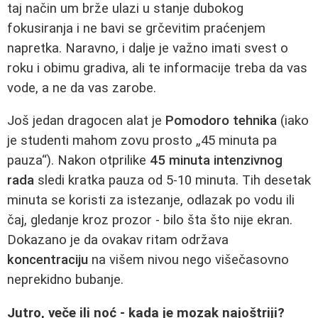
taj način um brže ulazi u stanje dubokog
fokusiranja i ne bavi se grčevitim praćenjem
napretka. Naravno, i dalje je važno imati svest o
roku i obimu gradiva, ali te informacije treba da vas
vode, a ne da vas zarobe.
Još jedan dragocen alat je
Pomodoro tehnika
(iako
je studenti mahom zovu prosto „45 minuta pa
pauza“). Nakon otprilike
45 minuta intenzivnog
rada
sledi kratka pauza od 5-10 minuta. Tih desetak
minuta se koristi za istezanje, odlazak po vodu ili
čaj, gledanje kroz prozor - bilo šta što nije ekran.
Dokazano je da ovakav ritam održava
koncentraciju
na višem nivou nego višečasovno
neprekidno bubanje.
Jutro, veče ili noć - kada je mozak najoštriji?