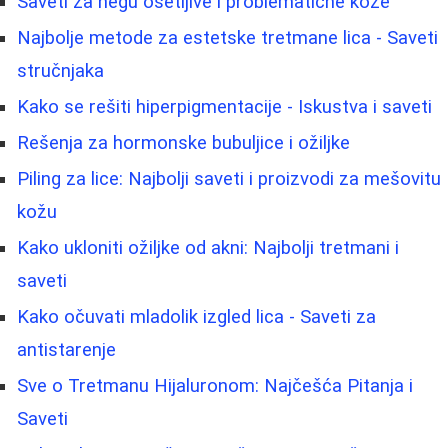
Saveti za negu osetljive i problematične kože
Najbolje metode za estetske tretmane lica - Saveti
stručnjaka
Kako se rešiti hiperpigmentacije - Iskustva i saveti
Rešenja za hormonske bubuljice i ožiljke
Piling za lice: Najbolji saveti i proizvodi za mešovitu
kožu
Kako ukloniti ožiljke od akni: Najbolji tretmani i
saveti
Kako očuvati mladolik izgled lica - Saveti za
antistarenje
Sve o Tretmanu Hijaluronom: Najčešća Pitanja i
Saveti