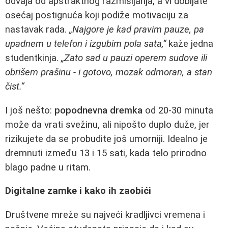
odvaja od apstraktnog razmišljanja, a vi dobijate
osećaj postignuća koji podiže motivaciju za
nastavak rada.
„Najgore je kad pravim pauze, pa
upadnem u telefon i izgubim pola sata,“
kaže jedna
studentkinja.
„Zato sad u pauzi operem sudove ili
obrišem prašinu - i gotovo, mozak odmoran, a stan
čist.“
I još nešto:
popodnevna dremka
od 20-30 minuta
može da vrati svežinu, ali nipošto duplo duže, jer
rizikujete da se probudite još umorniji. Idealno je
dremnuti između 13 i 15 sati, kada telo prirodno
blago padne u ritam.
Digitalne zamke i kako ih zaobići
Društvene mreže su najveći kradljivci vremena i