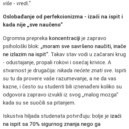
više - vredi.“
Oslobađanje od perfekcionizma - izaći na ispit i
kada nije „sve naučeno“
Ogromna prepreka
koncentraciji
je zapravo
psihološki blok:
„moram sve savršeno naučiti, inače
ne izlazim na ispit“
. Takav stav vodi u začarani krug
- odustajanje, propali rokovi i osećaj krivice. A
stvarnost je drugačija:
nikada nećete znati sve
. Ispiti
su tu da provere vaše razumevanje, a ne da vas
kazne, i često su studenti bili iznenađeni koliko su
odgovora zapravo izvukli iz svog „malog mozga“
kada su se suočili sa pitanjem.
Iskustva hiljada studenata potvrđuju: bolje je
izaći
na ispit sa 70% sigurnog znanja nego ga