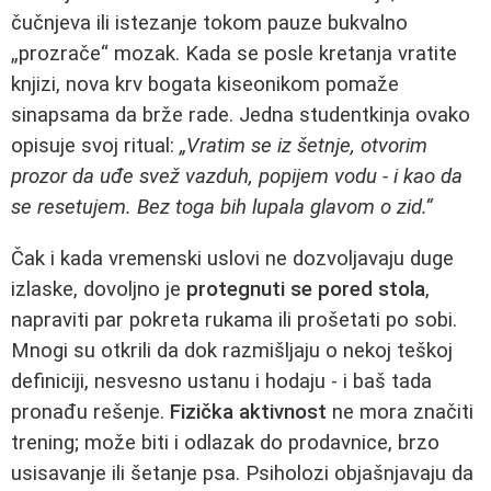
čučnjeva ili istezanje tokom pauze bukvalno
„prozrače“ mozak. Kada se posle kretanja vratite
knjizi, nova krv bogata kiseonikom pomaže
sinapsama da brže rade. Jedna studentkinja ovako
opisuje svoj ritual:
„Vratim se iz šetnje, otvorim
prozor da uđe svež vazduh, popijem vodu - i kao da
se resetujem. Bez toga bih lupala glavom o zid.“
Čak i kada vremenski uslovi ne dozvoljavaju duge
izlaske, dovoljno je
protegnuti se pored stola
,
napraviti par pokreta rukama ili prošetati po sobi.
Mnogi su otkrili da dok razmišljaju o nekoj teškoj
definiciji, nesvesno ustanu i hodaju - i baš tada
pronađu rešenje.
Fizička aktivnost
ne mora značiti
trening; može biti i odlazak do prodavnice, brzo
usisavanje ili šetanje psa. Psiholozi objašnjavaju da