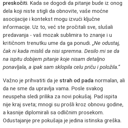
preskočiti
. Kada se dogodi da pitanje bude iz onog
dela koji niste stigli da obnovite, vaše moćne
asocijacije i kontekst mogu izvući ključne
informacije. Uz to, već ste pročitali sve, slušali
predavanja - vaš mozak sublimira to znanje i u
kritičnom trenutku ume da ga ponudi.
„Ne odustaj,
čak ni kada misliš da nisi spremna. Desilo mi se da
na ispitu dobijem pitanje koje nisam detaljno
ponavljala, a ipak sam sklopila celu priču i položila.“
Važno je prihvatiti da je
strah od pada
normalan, ali
da ne sme da upravlja vama. Posle svakog
neuspeha sledi prilika za novi pokušaj. Pad ispita
nije kraj sveta; mnogi su prošli kroz obnovu godine,
a kasnije diplomirali sa odličnim prosekom.
Odustajanje pre pokušaja je jedina istinska greška.