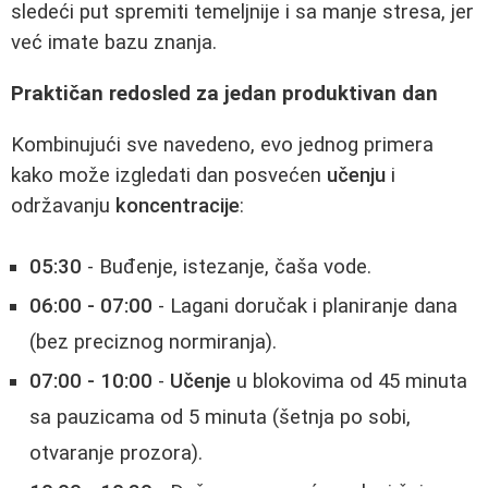
sledeći put spremiti temeljnije i sa manje stresa, jer
već imate bazu znanja.
Praktičan redosled za jedan produktivan dan
Kombinujući sve navedeno, evo jednog primera
kako može izgledati dan posvećen
učenju
i
održavanju
koncentracije
:
05:30
- Buđenje, istezanje, čaša vode.
06:00 - 07:00
- Lagani doručak i planiranje dana
(bez preciznog normiranja).
07:00 - 10:00
-
Učenje
u blokovima od 45 minuta
sa pauzicama od 5 minuta (šetnja po sobi,
otvaranje prozora).