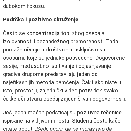
dubokom fokusu.
Podrška i pozitivno okruženje
Često se
koncentracija
topi zbog osećaja
izolovanosti i beznadežnog premorenosti. Tada
pomaže
učenje u društvu
- ali isključivo sa
osobama koje su jednako posvećene. Dogovorene
sesije, međusobno ispitivanje i objašnjavanje
gradiva drugome predstavljaju jedan od
najefikasnijih metoda pamćenja. Čak i ako niste u
istoj prostoriji, zajednički video poziv dok svako
ćutke uči stvara osećaj zajedništva i odgovornosti.
Još jedan moćan podsticaj su
pozitivne rečenice
ispisane na vidljivom mestu. Studenti često kače
citate poput:
„Sedi, prioni, da ne moraš isto da