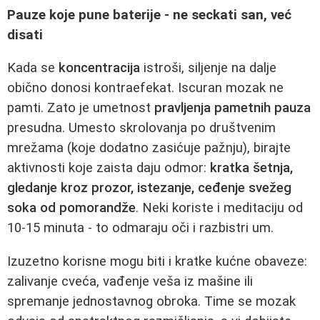
Pauze koje pune baterije - ne seckati san, već
disati
Kada se
koncentracija
istroši, siljenje na dalje
obično donosi kontraefekat. Iscuran mozak ne
pamti. Zato je umetnost
pravljenja pametnih pauza
presudna. Umesto skrolovanja po društvenim
mrežama (koje dodatno zasićuje pažnju), birajte
aktivnosti koje zaista daju odmor:
kratka šetnja,
gledanje kroz prozor, istezanje, ceđenje svežeg
soka od pomorandže
. Neki koriste i meditaciju od
10-15 minuta - to odmaraju oči i razbistri um.
Izuzetno korisne mogu biti i kratke kućne obaveze:
zalivanje cveća, vađenje veša iz mašine ili
spremanje jednostavnog obroka. Time se mozak