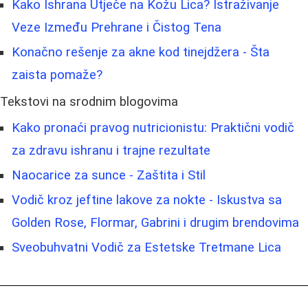
Kako Ishrana Utječe na Kožu Lica? Istraživanje
Veze Između Prehrane i Čistog Tena
Konačno rešenje za akne kod tinejdžera - Šta
zaista pomaže?
Tekstovi na srodnim blogovima
Kako pronaći pravog nutricionistu: Praktični vodič
za zdravu ishranu i trajne rezultate
Naocarice za sunce - Zaštita i Stil
Vodič kroz jeftine lakove za nokte - Iskustva sa
Golden Rose, Flormar, Gabrini i drugim brendovima
Sveobuhvatni Vodič za Estetske Tretmane Lica