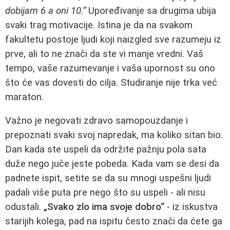
dobijam 6 a oni 10.“
Upoređivanje sa drugima ubija
svaki trag motivacije. Istina je da na svakom
fakultetu postoje ljudi koji naizgled sve razumeju iz
prve, ali to ne znači da ste vi manje vredni. Vaš
tempo, vaše razumevanje i vaša upornost su ono
što će vas dovesti do cilja. Studiranje nije trka već
maraton.
Važno je negovati zdravo samopouzdanje i
prepoznati svaki svoj napredak, ma koliko sitan bio.
Dan kada ste uspeli da održite pažnju pola sata
duže nego juče jeste pobeda. Kada vam se desi da
padnete ispit, setite se da su mnogi uspešni ljudi
padali više puta pre nego što su uspeli - ali nisu
odustali.
„Svako zlo ima svoje dobro“
- iz iskustva
starijih kolega, pad na ispitu često znači da ćete ga