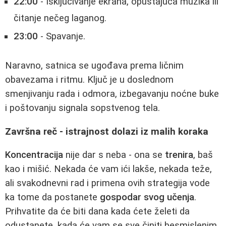
22:00
- Isključivanje ekrana, opuštajuća muzika ili
čitanje nečeg laganog.
23:00
- Spavanje.
Naravno, satnica se ugođava prema ličnim
obavezama i ritmu. Ključ je u doslednom
smenjivanju rada i odmora, izbegavanju noćne buke
i poštovanju signala sopstvenog tela.
Završna reč - istrajnost dolazi iz malih koraka
Koncentracija
nije dar s neba - ona se
trenira
, baš
kao i mišić. Nekada će vam ići lakše, nekada teže,
ali svakodnevni rad i primena ovih strategija vode
ka tome da postanete
gospodar svog učenja
.
Prihvatite da će biti dana kada ćete želeti da
odustanete, kada će vam se sve činiti besmislenim