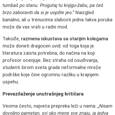
tumbaš po stanu. Progutaj tu knjigu-žabu, pa ćeš
brzo zaboraviti da si je uopšte jeo.“
Naizgled
banalno, ali u trenucima slabosti jedna takva poruka
može da vas vrati u radni mod.
Takođe,
razmena iskustava sa starijim kolegama
može doneti dragocen uvid: od toga koja je
literatura zaista potrebna, do načina na koji
profesor ocenjuje. Bez straha od osuđivanja,
studenti širom sveta grade neformalne mreže
podrške koje čine ogromnu razliku u krajnjem
uspehu.
Prevazilaženje unutrašnjeg kritičara
Veoma često, najveća prepreka leži u nama:
„Nisam
dovoljno pametan, svi oko mene sve znaju, ja jedva