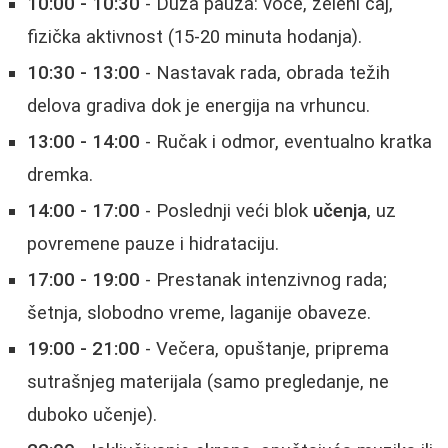
10:00 - 10:30
- Duža pauza: voće, zeleni čaj,
fizička aktivnost (15-20 minuta hodanja).
10:30 - 13:00
- Nastavak rada, obrada težih
delova gradiva dok je energija na vrhuncu.
13:00 - 14:00
- Ručak i odmor, eventualno kratka
dremka.
14:00 - 17:00
- Poslednji veći blok
učenja
, uz
povremene pauze i hidrataciju.
17:00 - 19:00
- Prestanak intenzivnog rada;
šetnja, slobodno vreme, laganije obaveze.
19:00 - 21:00
- Večera, opuštanje, priprema
sutrašnjeg materijala (samo pregledanje, ne
duboko učenje).