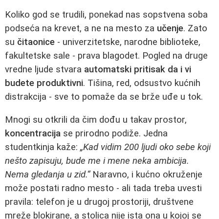
Koliko god se trudili, ponekad nas sopstvena soba
podseća na krevet, a ne na mesto za
učenje
. Zato
su
čitaonice
- univerzitetske, narodne biblioteke,
fakultetske sale - prava blagodet. Pogled na druge
vredne ljude stvara
automatski pritisak da i vi
budete produktivni
. Tišina, red, odsustvo kućnih
distrakcija - sve to pomaže da se brže uđe u tok.
Mnogi su otkrili da čim dođu u takav prostor,
koncentracija
se prirodno podiže. Jedna
studentkinja kaže:
„Kad vidim 200 ljudi oko sebe koji
nešto zapisuju, bude me i mene neka ambicija.
Nema gledanja u zid.“
Naravno, i kućno okruženje
može postati radno mesto - ali tada treba uvesti
pravila: telefon je u drugoj prostoriji, društvene
mreže blokirane, a stolica nije ista ona u kojoj se