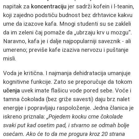
napitak za
koncentraciju
jer sadrži kofein i l-teanin,
koji zajedno podstiču budnost bez drhtavice kakvu
ume da izazove kafa. Mnogi studenti su se zakleli
da im zeleni čaj pomaže da „ubrzaju krv u mozgu“.
Naravno, kafa je i dalje najpopularniji saveznik - ali
umereno; previše kafe izaziva nervozu i puštanje
misli.
Voda je kritična. I najmanja dehidratacija umanjuje
kognitivne funkcije. Zato se preporučuje da tokom
učenja
uvek imate flašicu vode pored sebe. Voće i
tamna čokolada (bez griže savesti) daju brz nalet
energije i popravljaju raspoloženje. Jedna članica je
iskreno priznala:
„Pojedem kocku crne čokolade
svaki put kad osetim pad, i stvarno se odmah bolje
osećam. Ako će to da me progura kroz 20 strana