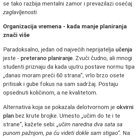
se tako razbija mentalni zamor i prevazilazi osećaj
zaglavljenosti
.
Organizacija vremena - kada manje planiranja
znači više
Paradoksalno, jedan od najvećih neprijatelja
učenja
jeste -
preterano planiranje
. Zvuči čudno, ali mnogi
studenti priznaju da kada ujutru postave normu tipa
„danas moram preći 60 strana“, vrlo brzo osete
pritisak i gube fokus na sam sadržaj. Postaju
opsednuti količinom, a ne kvalitetom.
Alternativa koja se pokazala delotvornom je
okvirni
plan
bez krute brojke. Umesto „učim do te i te
strane“, kažete sebi:
„učim naredna dva sata sa
punom pažnjom, pa ću videti dokle sam stigao“.
Na