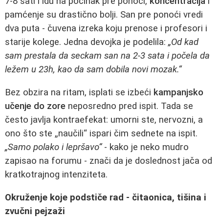
7-8 sati i idu na počinak pre ponoći,
koncentracija
i
pamćenje su drastično bolji. San pre ponoći vredi
dva puta - čuvena izreka koju prenose i profesori i
starije kolege. Jedna devojka je podelila:
„Od kad
sam prestala da seckam san na 2-3 sata i počela da
ležem u 23h, kao da sam dobila novi mozak.“
Bez obzira na ritam, isplati se izbeći
kampanjsko
učenje do zore
neposredno pred ispit. Tada se
često javlja kontraefekat: umorni ste, nervozni, a
ono što ste „naučili“ ispari čim sednete na ispit.
„Samo polako i lepršavo“
- kako je neko mudro
zapisao na forumu - znači da je doslednost jača od
kratkotrajnog intenziteta.
Okruženje koje podstiče rad - čitaonica, tišina i
zvučni pejzaži