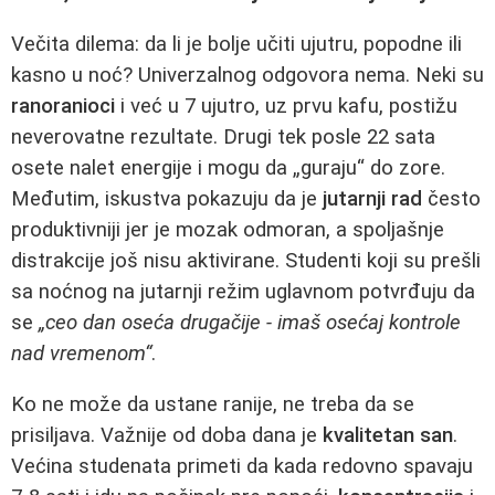
Večita dilema: da li je bolje učiti ujutru, popodne ili
kasno u noć? Univerzalnog odgovora nema. Neki su
ranoranioci
i već u 7 ujutro, uz prvu kafu, postižu
neverovatne rezultate. Drugi tek posle 22 sata
osete nalet energije i mogu da „guraju“ do zore.
Međutim, iskustva pokazuju da je
jutarnji rad
često
produktivniji jer je mozak odmoran, a spoljašnje
distrakcije još nisu aktivirane. Studenti koji su prešli
sa noćnog na jutarnji režim uglavnom potvrđuju da
se
„ceo dan oseća drugačije - imaš osećaj kontrole
nad vremenom“
.
Ko ne može da ustane ranije, ne treba da se
prisiljava. Važnije od doba dana je
kvalitetan san
.
Većina studenata primeti da kada redovno spavaju