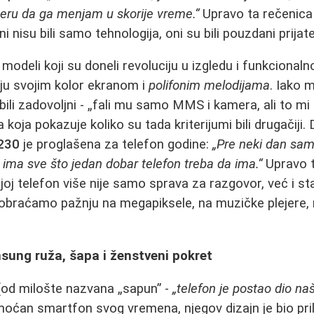
ru da ga menjam u skorije vreme.“
Upravo ta rečenica
 nisu bili samo tehnologija, oni su bili pouzdani prijatel
 modeli koji su doneli revoluciju u izgledu i funkcionaln
nju svojim kolor ekranom i
polifonim melodijama
. Iako 
bili zadovoljni - „fali mu samo MMS i kamera, ali to mi n
 koja pokazuje koliko su tada kriterijumi bili drugačiji.
230
je proglašena za telefon godine:
„Pre neki dan sam 
ima sve što jedan dobar telefon treba da ima.“
Upravo t
joj telefon više nije samo sprava za razgovor, već i st
obraćamo pažnju na megapiksele, na muzičke plejere, 
msung ruža, šapa i ženstveni pokret
od milošte nazvana „sapun” -
„telefon je postao dio na
 moćan smartfon svog vremena, njegov dizajn je bio pri