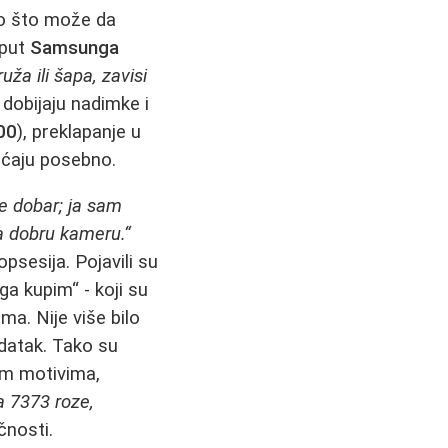
to što može da
oput
Samsunga
ža ili šapa, zavisi
dobijaju nadimke i
00
), preklapanje u
sećaju posebno.
e dobar; ja sam
a dobru kameru.“
psesija. Pojavili su
ga kupim“ - koji su
a. Nije više bilo
datak. Tako su
im motivima,
a 7373 roze,
čnosti.