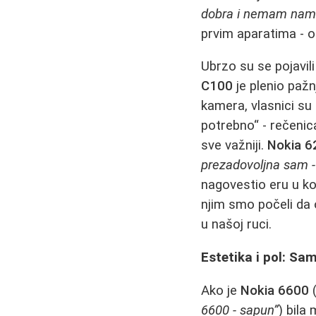
dobra i nemam name
prvim aparatima - oni
Ubrzo su se pojavili
C100
je plenio paž
kamera, vlasnici su 
potrebno“ - rečenica
sve važniji.
Nokia 6
prezadovoljna sam - 
nagovestio eru u ko
njim smo počeli da 
u našoj ruci.
Estetika i pol: Sa
Ako je
Nokia 6600
(
6600 - sapun”
) bila