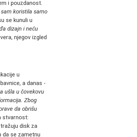
stem i pouzdanost.
 sam koristila samo
u se kunuli u
a dizajn i neću
vera, njegov izgled
ikacije u
bavnice, a danas -
ija ušla u čovekovu
nformacija. Zbog
orave da obrišu
a stvarnost:
etražuju disk za
čin da se zametnu