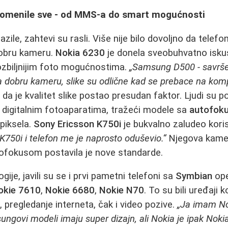
promenile sve - od MMS-a do smart mogućnosti
zile, zahtevi su rasli. Više nije bilo dovoljno da telefo
dobru kameru.
Nokia 6230
je donela sveobuhvatno isku
a ozbiljnijim foto mogućnostima.
„Samsung D500 - savršen
a dobru kameru, slike su odlične kad se prebace na kom
da je kvalitet slike postao presudan faktor. Ljudi su p
 digitalnim fotoaparatima, tražeći modele sa
autofok
piksela.
Sony Ericsson K750i
je bukvalno zaludeo kori
K750i i telefon me je naprosto oduševio.“
Njegova kame
ofokusom postavila je nove standarde.
ije, javili su se i prvi pametni telefoni sa
Symbian
ope
okie 7610
,
Nokie 6680
,
Nokie N70
. To su bili uređaji 
a, pregledanje interneta, čak i video pozive.
„Ja imam No
govi modeli imaju super dizajn, ali Nokia je ipak Nokia