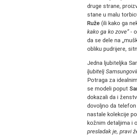
druge strane, proiz
stane u malu torbicu
Ruže
(ili kako ga n
kako ga ko zove“
- o
da se dele na „mušk
obliku pudrijere, si
Jedna ljubiteljka S
ljubitelj Samsungov
Potraga za idealnim
se modeli poput
Sa
dokazali da i ženst
dovoljno da telefo
nastale kolekcije p
kožnim detaljima i 
presladak je, pravi 