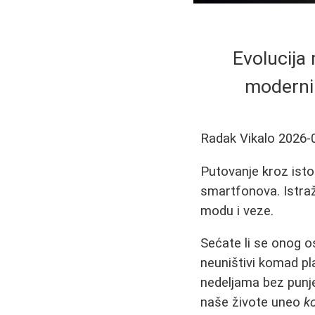
Evolucija
modernih
Radak Vikalo
2026-
Putovanje kroz isto
smartfonova. Istraž
modu i veze.
Sećate li se onog os
neuništivi komad pla
nedeljama bez punje
naše živote uneo
ko