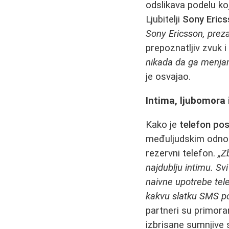
odslikava podelu koj
Ljubitelji
Sony Eric
Sony Ericsson, prez
prepoznatljiv zvuk i
nikada da ga menja
je osvajao.
Intima, ljubomora 
Kako je
telefon po
međuljudskim odnos
rezervni telefon.
„Z
najdublju intimu. Sv
naivne upotrebe tel
kakvu slatku SMS por
partneri su primoran
izbrisane sumnjive 