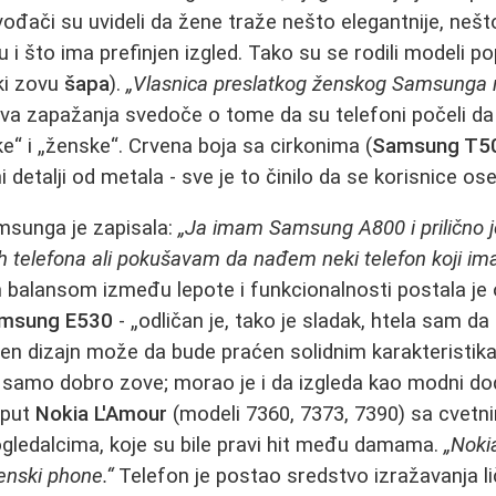
vođači su uvideli da žene traže nešto elegantnije, neš
 i što ima prefinjen izgled. Tako su se rodili modeli p
eki zovu
šapa
).
„Vlasnica preslatkog ženskog Samsunga ru
va zapažanja svedoče o tome da su telefoni počeli da 
e“ i „ženske“. Crvena boja sa cirkonima (
Samsung T5
tni detalji od metala - sve je to činilo da se korisnice o
amsunga je zapisala:
„Ja imam Samsung A800 i prilično j
ih telefona ali pokušavam da nađem neki telefon koji im
 balansom između lepote i funkcionalnosti postala je o
msung E530
- „odličan je, tako je sladak, htela sam da 
ven dizajn može da bude praćen solidnim karakteristikam
n samo dobro zove; morao je i da izgleda kao modni do
oput
Nokia L'Amour
(modeli 7360, 7373, 7390) sa cvetn
ogledalcima, koje su bile pravi hit među damama.
„Noki
ženski phone.“
Telefon je postao sredstvo izražavanja li