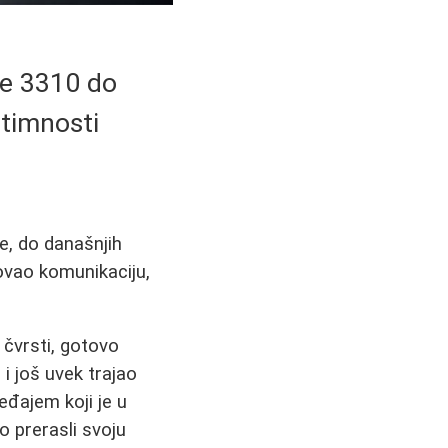
ie 3310 do
ntimnosti
e, do današnjih
ovao komunikaciju,
 čvrsti, gotovo
 i još uvek trajao
ređajem koji je u
o prerasli svoju