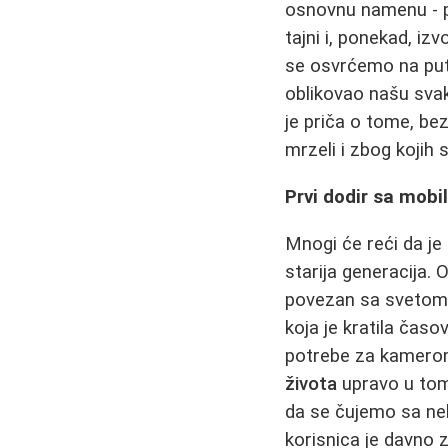
osnovnu namenu - p
tajni i, ponekad, i
se osvrćemo na put k
oblikovao našu svak
je priča o tome, bez
mrzeli i zbog kojih
Prvi dodir sa mobi
Mnogi će reći da je
starija generacija. O
povezan sa svetom, 
koja je kratila časov
potrebe za kamerom
života
upravo u tom
da se čujemo sa ne
korisnica je davno 