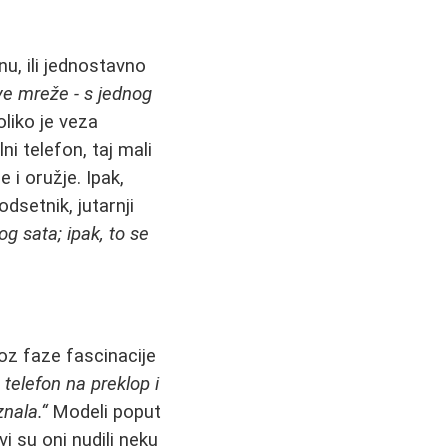
nu, ili jednostavno
ve mreže - s jednog
oliko je veza
i telefon, taj mali
 i oružje. Ipak,
odsetnik, jutarnji
g sata; ipak, to se
roz faze fascinacije
telefon na preklop i
znala.“
Modeli poput
vi su oni nudili neku