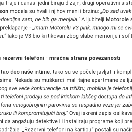
a traje i danas: jedni biraju dizajn, drugi operativni si
sson
modela su hvalili njihov meni i brzinu:
„Do sad uvek
adovoljna sam, ne bih ga menjala.“
A ljubitelji
Motorole
s
 preklapanje -
„Imam Motorolu V3 pink, mnogo mi se sviđ
m.“
Iako je V3 bio kritikovan zbog slabe memorije i soft
i rezervni telefoni - mračna strana povezanosti
stao deo naše intime
, tako su se počele javljati i kompl
ima. Nekada su muškarci imali tajne apartmane za lju
bog sve veće konkurencije na tržištu, mobilna je telefon
i ti telefoni prodaju se pod krinkom lakšeg dostupa do i
efona mnogobrojnim parovima se raspadnu veze jer zab
uku ili kompromitujući broj.“
Ovaj iskreni zapis oslikav
i da angažuju detektive ili instaliraju programe koji pr
sadržaje. „Rezervni telefoni na karticu“ postali su na