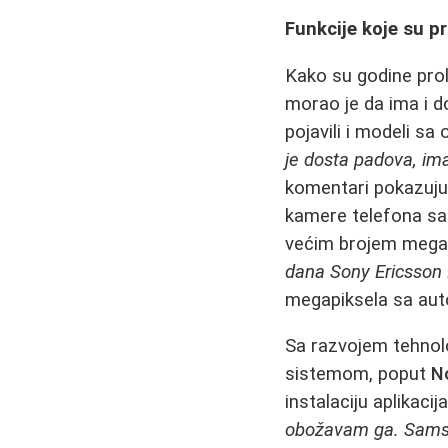
Funkcije koje su 
Kako su godine prola
morao je da ima i 
pojavili i modeli s
je dosta padova, im
komentari pokazuju 
kamere telefona sa
većim brojem mega
dana Sony Ericsson 
megapiksela sa aut
Sa razvojem tehnolog
sistemom, poput
N
instalaciju aplikacij
obožavam ga. Samsun