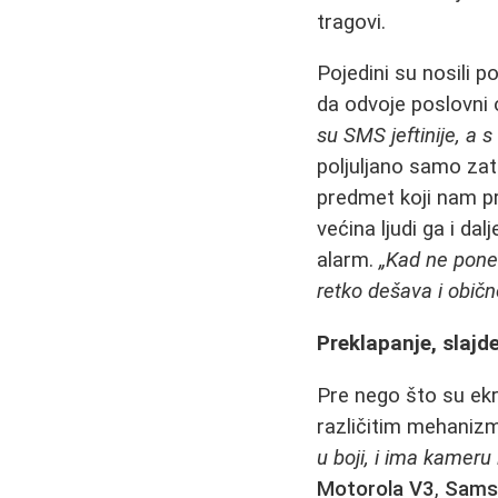
tragovi.
Pojedini su nosili p
da odvoje poslovni
su SMS jeftinije, a s
poljuljano samo zato
predmet koji nam pr
većina ljudi ga i da
alarm.
„Kad ne pones
retko dešava i obič
Preklapanje, slajde
Pre nego što su ekra
različitim mehaniz
u boji, i ima kameru 
Motorola V3
,
Sams