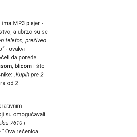
n ima MP3 plejer -
stvo, a ubrzo su se
 telefon, preživeo
p“
- ovakvi
očeli da porede
usom
,
blicom
i što
snike:
„Kupih pre 2
ra od 2
rativnim
koji su omogućavali
kiu 7610 i
.“
Ova rečenica