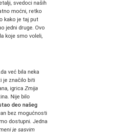
etalji, svedoci naših
atno moćni, retko
o kako je taj put
mo jedni druge. Ovo
a koje smo voleli,
žda već bila neka
 je značilo biti
ana, igrica
Zmija
ina. Nije bilo
ostao deo našeg
 dan bez mogućnosti
smo dostupni. Jedna
 meni je sasvim