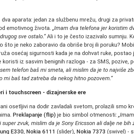
o dva aparata: jedan za službenu mrežu, drugi za privat
 od emotivnog života.
„Imam dva telefona jer koristim d
 drugog sve ostalo.“
Ali i to je često izazivalo sumnju. K
 što je neko zaboravio da obriše broj ili poruku? Mobiln
uža osećaj sigurnosti kada je na dohvat ruke, postao je
lje koristi iz sasvim benignih razloga - za SMS, pozive, p
em telefon baš mi smeta, ali mislim da je to najviše zbo
no mi baš tad zatreba da nekog hitno pozovem.“
ri i touchscreen - dizajnerske ere
ni osetljivi na dodir zavladali svetom, prolazili smo k
mima.
Preklapanje (flip)
je bio simbol otmenosti:
„Imam 
i super zvuk, mislim da je Sony Ericsson ali dalje ne bih 
ung E330
,
Nokia 6111
(slider),
Nokia 7373
(swivel) - s