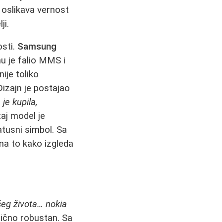
 oslikava vernost
ji.
osti.
Samsung
mu je falio MMS i
ije toliko
 Dizajn je postajao
je kupila,
aj model je
atusni simbol. Sa
na to kako izgleda
šeg života… nokia
lično robustan. Sa