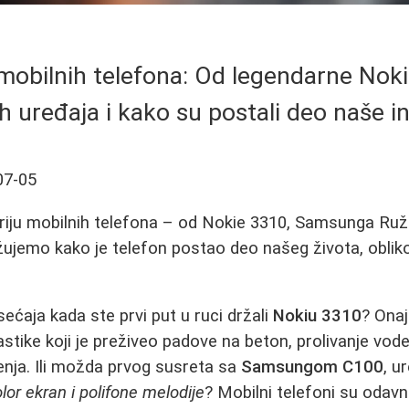
 mobilnih telefona: Od legendarne Nok
 uređaja i kako su postali deo naše i
07-05
riju mobilnih telefona – od Nokie 3310, Samsunga Ruž
ujemo kako je telefon postao deo našeg života, oblik
ećaja kada ste prvi put u ruci držali
Nokiu 3310
? Onaj
stike koji je preživeo padove na beton, prolivanje vode
nja. Ili možda prvog susreta sa
Samsungom C100
, u
lor ekran i polifone melodije
? Mobilni telefoni su odavn