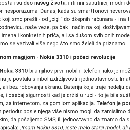
ostali su
deo našeg života
, intimni saputnici, modni d
zvor nesporazuma. Danas, kada su smartfonovi neverov
oji smo prešli - od „cigli” do džepnih računara - i na t
odnevicu, naše veze, pa čak i način na koji doživljava
 imena i konkretnih priča, ali sa dušom svih onih model
 smo se vezivali više nego što smo želeli da priznamo.
lnom magijom - Nokia 3310 i počeci revolucije
Nokia 3310
bila njihov prvi mobilni telefon, iako je mo
na je postala simbol izdržljivosti i jednostavnosti. Imati
ali bez robovanja ekranu. Baterija koja traje nedelju d
e, i osećaj sigurnosti kad je držiš u ruci - to je bila sušt
, za internetom, za gomilom aplikacija.
Telefon je p
 periodu: posle njega više nismo mogli da zamislimo
kim, da pošaljemo SMS, ili jednostavno da znamo da 
zapisala:
„Imam Nokiu 3310, jeste malo stariji model, ali