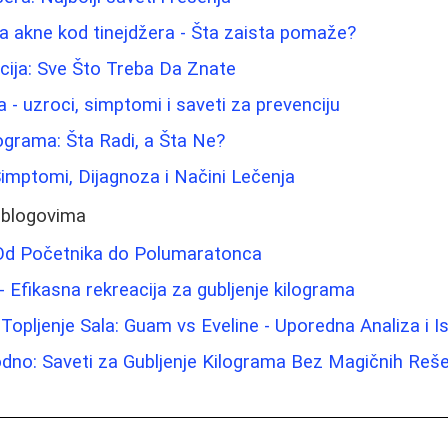
a akne kod tinejdžera - Šta zaista pomaže?
cija: Sve Što Treba Da Znate
 - uzroci, simptomi i saveti za prevenciju
lograma: Šta Radi, a Šta Ne?
imptomi, Dijagnoza i Načini Lečenja
 blogovima
 Od Početnika do Polumaratonca
- Efikasna rekreacija za gubljenje kilograma
Topljenje Sala: Guam vs Eveline - Uporedna Analiza i I
dno: Saveti za Gubljenje Kilograma Bez Magičnih Reš