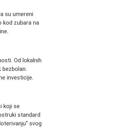
da su umereni
o kod zubara na
ine.
osti. Od lokalnih
k bezbolan.
e investicije.
 koji se
ostruki standard
doterivanju" svog