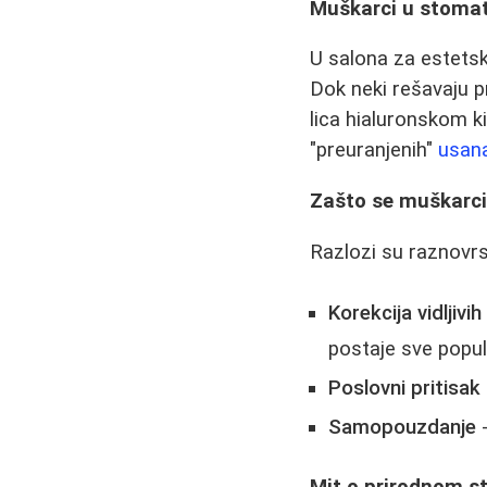
Muškarci u stomat
U salona za estetske
Dok neki rešavaju p
lica hialuronskom ki
"preuranjenih"
usan
Zašto se muškarci
Razlozi su raznovrs
Korekcija vidljivi
postaje sve popul
Poslovni pritisak
Samopouzdanje
-
Mit o prirodnom s