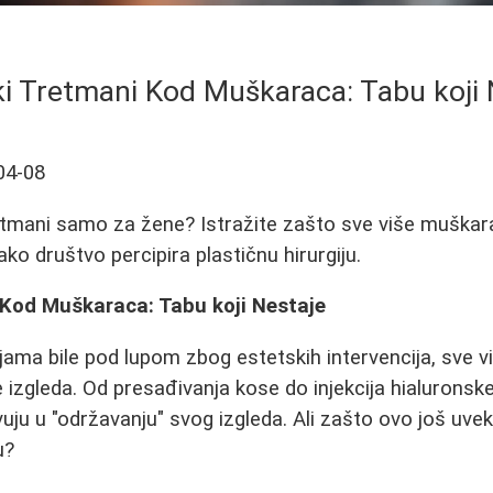
ki Tretmani Kod Muškaraca: Tabu koji 
04-08
retmani samo za žene? Istražite zašto sve više muškar
kako društvo percipira plastičnu hirurgiju.
 Kod Muškaraca: Tabu koji Nestaje
ama bile pod lupom zbog estetskih intervencija, sve 
e izgleda. Od presađivanja kose do injekcija hialuronsk
uju u "održavanju" svog izgleda. Ali zašto ovo još uve
u?