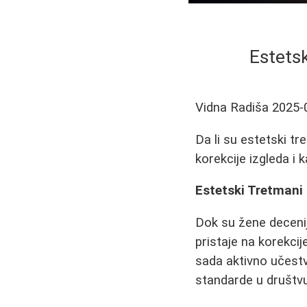
Estets
Vidna Radiša
2025-
Da li su estetski t
korekcije izgleda i 
Estetski Tretmani
Dok su žene decenij
pristaje na korekcij
sada aktivno učestv
standarde u društv