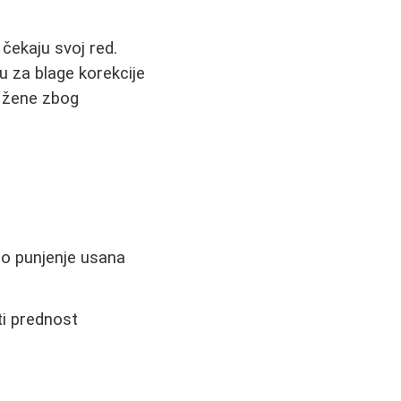
 čekaju svoj red.
u za blage korekcije
ju žene zbog
ago punjenje usana
ti prednost