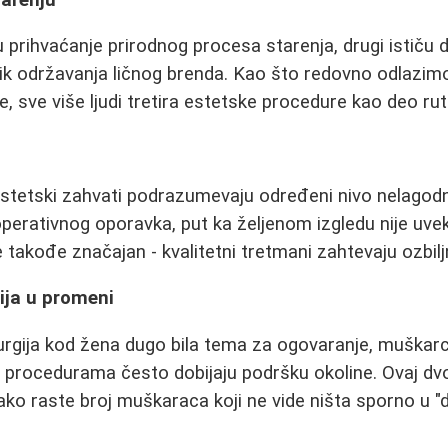
 prihvaćanje prirodnog procesa starenja, drugi ističu 
lik održavanja ličnog brenda. Kao što redovno odlazim
, sve više ljudi tretira estetske procedure kao deo rut
estetski zahvati podrazumevaju određeni nivo nelagodn
perativnog oporavka, put ka željenom izgledu nije uve
e takođe značajan - kvalitetni tretmani zahtevaju ozbiljn
ija u promeni
rurgija kod žena dugo bila tema za ogovaranje, muškarci
 procedurama često dobijaju podršku okoline. Ovaj dv
kako raste broj muškaraca koji ne vide ništa sporno u "