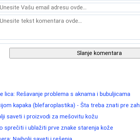
Slanje komentara
e lica: Rešavanje problema s aknama i bubuljicama
ijom kapaka (blefaroplastika) - Šta treba znati pre za
bolji saveti i proizvodi za mešovitu kožu
 sprečiti i ublažiti prve znake starenja kože
era: Najbolji saveti i rešenja