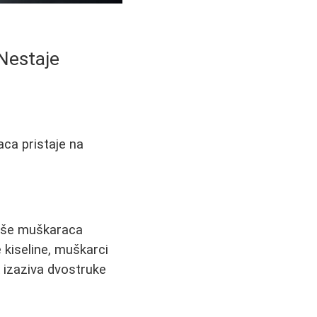
Nestaje
aca pristaje na
više muškaraca
e kiseline, muškarci
k izaziva dvostruke