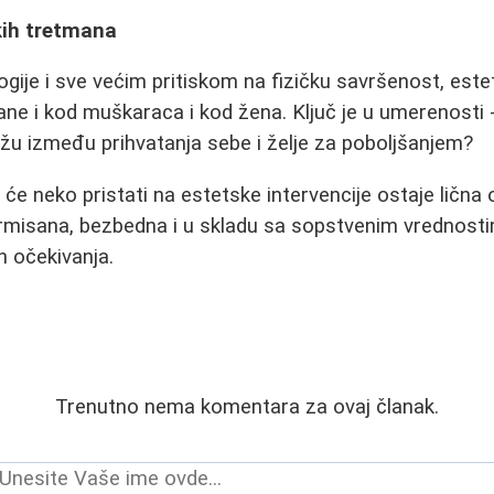
kih tretmana
gije i sve većim pritiskom na fizičku savršenost, est
ne i kod muškaraca i kod žena. Ključ je u umerenosti -
u između prihvatanja sebe i želje za poboljšanjem?
 će neko pristati na estetske intervencije ostaje lična 
ormisana, bezbedna i u skladu sa sopstvenim vrednosti
h očekivanja.
Trenutno nema komentara za ovaj članak.