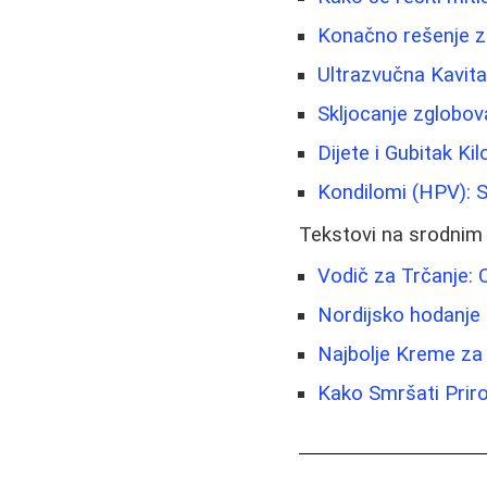
Konačno rešenje z
Ultrazvučna Kavita
Skljocanje zglobova
Dijete i Gubitak Ki
Kondilomi (HPV): S
Tekstovi na srodnim
Vodič za Trčanje:
Nordijsko hodanje 
Najbolje Kreme za 
Kako Smršati Priro