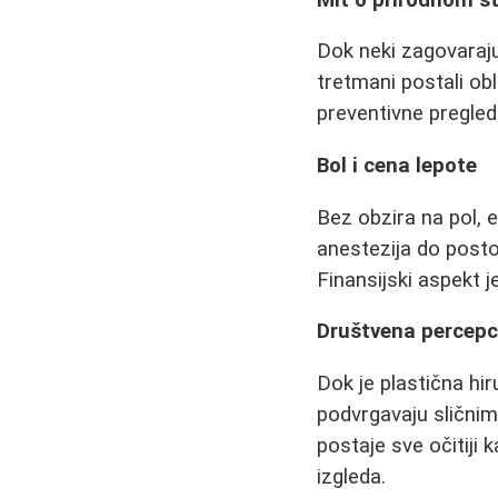
Dok neki zagovaraju
tretmani postali ob
preventivne preglede
Bol i cena lepote
Bez obzira na pol, 
anestezija do posto
Finansijski aspekt j
Društvena percepc
Dok je plastična hi
podvrgavaju sličnim
postaje sve očitiji 
izgleda.