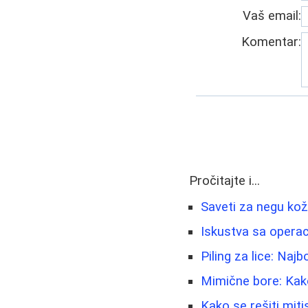
Vaš email:
Komentar:
Pročitajte i...
Saveti za negu kož
Iskustva sa operac
Piling za lice: Naj
Mimične bore: Kako
Kako se rešiti mitis