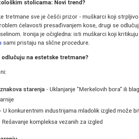
ološkim stolicama: Novi trend?
 tretmane sve je češći prizor - muškarci koji strpljivo
roblem ćelavosti presađivanjem kose, drugi se odlučuj
selinom. Ironija je očigledna: isti muškarci koji kritiku
a
sami pristaju na slične procedure.
 odlučuju na estetske tretmane?
ni:
h znakova starenja
- Uklanjanje "Merkelovih bora" ili bl
arnije
- U konkurentnim industrijama mladolik izgled može bi
 Rešavanje kompleksa vezanih za izgled
tarenju