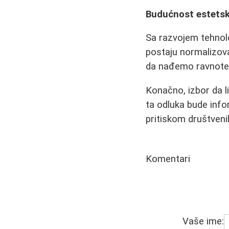
Budućnost estets
Sa razvojem tehnolo
postaju normalizova
da nađemo ravnotež
Konačno, izbor da li
ta odluka bude inf
pritiskom društveni
Komentari
Vaše ime: