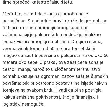
time sprečeći katastrofalnu štetu.
Međutim, oblast delovanja gromobrana je
ograničena. Standardno pravilo kaže da gromobran
štiti prostor unutar imaginarnog kupastog
volumena čiji je poluprečnik u podnožju približno
jednak visini samog gromobrana. Drugim rečima,
veoma visok toranj od 50 metara teoretski bi
mogao da zaštiti površinu u poluprečniku od oko 50
metara oko sebe. U praksi, ova zaštićena zona je
često i manja, naročito u složenom terenu. Ovo
odmah ukazuje na ogroman izazov zaštite šumskih
površina: bilo bi potrebno postaviti na hiljade takvih
tornjeva na svakom brdu i livadi da bi se postigla
ikakva smislena pokrivenost, što je finansijski i
logistički nemoguće.