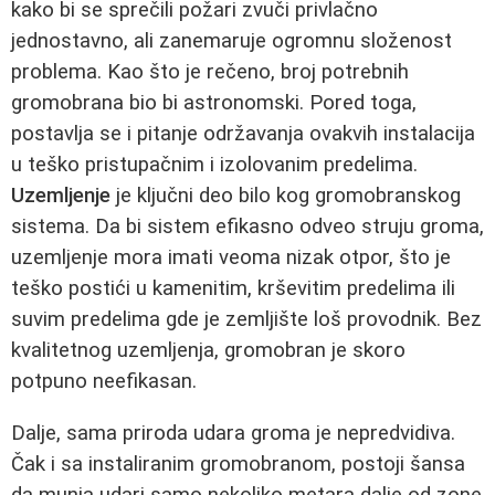
kako bi se sprečili požari zvuči privlačno
jednostavno, ali zanemaruje ogromnu složenost
problema. Kao što je rečeno, broj potrebnih
gromobrana bio bi astronomski. Pored toga,
postavlja se i pitanje održavanja ovakvih instalacija
u teško pristupačnim i izolovanim predelima.
Uzemljenje
je ključni deo bilo kog gromobranskog
sistema. Da bi sistem efikasno odveo struju groma,
uzemljenje mora imati veoma nizak otpor, što je
teško postići u kamenitim, krševitim predelima ili
suvim predelima gde je zemljište loš provodnik. Bez
kvalitetnog uzemljenja, gromobran je skoro
potpuno neefikasan.
Dalje, sama priroda udara groma je nepredvidiva.
Čak i sa instaliranim gromobranom, postoji šansa
da munja udari samo nekoliko metara dalje od zone