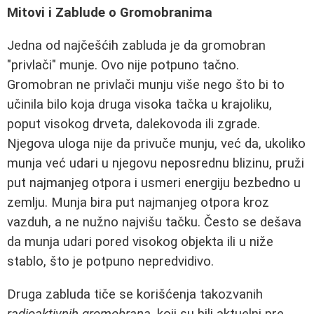
Mitovi i Zablude o Gromobranima
Jedna od najčešćih zabluda je da gromobran
"privlači" munje. Ovo nije potpuno tačno.
Gromobran ne privlači munju više nego što bi to
učinila bilo koja druga visoka tačka u krajoliku,
poput visokog drveta, dalekovoda ili zgrade.
Njegova uloga nije da privuče munju, već da, ukoliko
munja već udari u njegovu neposrednu blizinu, pruži
put najmanjeg otpora i usmeri energiju bezbedno u
zemlju. Munja bira put najmanjeg otpora kroz
vazduh, a ne nužno najvišu tačku. Često se dešava
da munja udari pored visokog objekta ili u niže
stablo, što je potpuno nepredvidivo.
Druga zabluda tiče se korišćenja takozvanih
radioaktivnih gromobrana
, koji su bili aktuelni pre