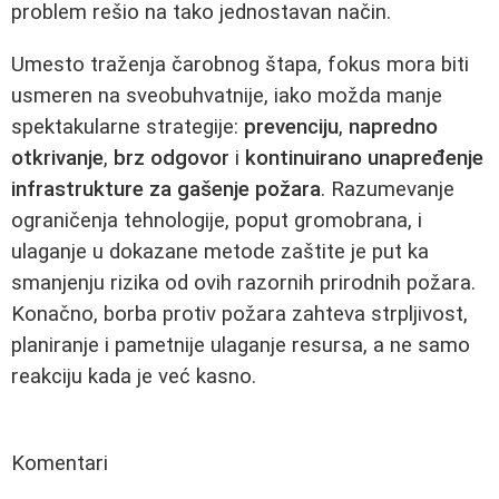
problem rešio na tako jednostavan način.
Umesto traženja čarobnog štapa, fokus mora biti
usmeren na sveobuhvatnije, iako možda manje
spektakularne strategije:
prevenciju
,
napredno
otkrivanje
,
brz odgovor
i
kontinuirano unapređenje
infrastrukture za gašenje požara
. Razumevanje
ograničenja tehnologije, poput gromobrana, i
ulaganje u dokazane metode zaštite je put ka
smanjenju rizika od ovih razornih prirodnih požara.
Konačno, borba protiv požara zahteva strpljivost,
planiranje i pametnije ulaganje resursa, a ne samo
reakciju kada je već kasno.
Komentari