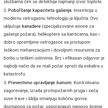
službama čim se detektuje najmanji izvor toplote.
Poboľšanje kapaciteta gašenja:
Investicija u
modernu vatrogasnu tehnologiju je ključna. Ovo
uključuje
kanadere
(specijalizovane avione za
gašenje požara), helikoptere sa kanticama, kao i
dobro opremljene vatrogasce sa pristupom
teškom mehanizacijom i dovoljnim resursima za
borbu u teškim uslovima. Brz i efikasan odgovor je
najbolji način da se mali požar spreči da eskalira u
katastrofu.
Preventivno upravljanje šumom:
Kontrolisano
sagorevanje, izrada protivpožarnih pruga i seča
suve trave i šiblja smanjuju količinu goriva
dostupnog za požar, usporavajući njegovo širenje