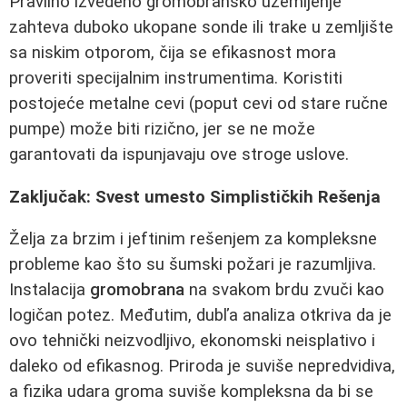
Pravilno izvedeno gromobransko uzemljenje
zahteva duboko ukopane sonde ili trake u zemljište
sa niskim otporom, čija se efikasnost mora
proveriti specijalnim instrumentima. Koristiti
postojeće metalne cevi (poput cevi od stare ručne
pumpe) može biti rizično, jer se ne može
garantovati da ispunjavaju ove stroge uslove.
Zaključak: Svest umesto Simplističkih Rešenja
Želja za brzim i jeftinim rešenjem za kompleksne
probleme kao što su šumski požari je razumljiva.
Instalacija
gromobrana
na svakom brdu zvuči kao
logičan potez. Međutim, dubľa analiza otkriva da je
ovo tehnički neizvodljivo, ekonomski neisplativo i
daleko od efikasnog. Priroda je suviše nepredvidiva,
a fizika udara groma suviše kompleksna da bi se