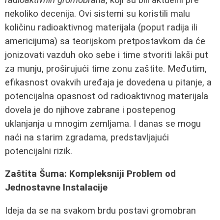
nekoliko decenija. Ovi sistemi su koristili malu
količinu radioaktivnog materijala (poput radija ili
americijuma) sa teorijskom pretpostavkom da će
jonizovati vazduh oko sebe i time stvoriti lakši put
za munju, proširujući time zonu zaštite. Međutim,
efikasnost ovakvih uređaja je dovedena u pitanje, a
potencijalna opasnost od radioaktivnog materijala
dovela je do njihove zabrane i postepenog
uklanjanja u mnogim zemljama. I danas se mogu
naći na starim zgradama, predstavljajući
potencijalni rizik.
Zaštita Šuma: Kompleksniji Problem od
Jednostavne Instalacije
Ideja da se na svakom brdu postavi gromobran