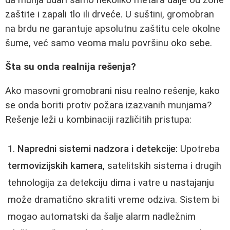
zaštite i zapali tlo ili drveće. U suštini, gromobran
na brdu ne garantuje apsolutnu zaštitu cele okolne
šume, već samo veoma malu površinu oko sebe.
Šta su onda realnija rešenja?
Ako masovni gromobrani nisu realno rešenje, kako
se onda boriti protiv požara izazvanih munjama?
Rešenje leži u kombinaciji različitih pristupa:
Napredni sistemi nadzora i detekcije:
Upotreba
termovizijskih kamera
, satelitskih sistema i drugih
tehnologija za detekciju dima i vatre u nastajanju
može dramatično skratiti vreme odziva. Sistem bi
mogao automatski da šalje alarm nadležnim