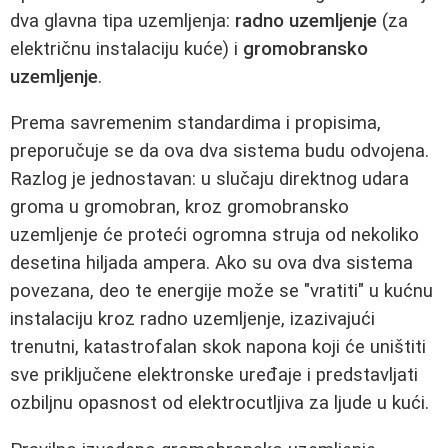
dva glavna tipa uzemljenja:
radno uzemljenje
(za
električnu instalaciju kuće) i
gromobransko
uzemljenje
.
Prema savremenim standardima i propisima,
preporučuje se da ova dva sistema budu odvojena.
Razlog je jednostavan: u slučaju direktnog udara
groma u gromobran, kroz gromobransko
uzemljenje će proteći ogromna struja od nekoliko
desetina hiljada ampera. Ako su ova dva sistema
povezana, deo te energije može se "vratiti" u kućnu
instalaciju kroz radno uzemljenje, izazivajući
trenutni, katastrofalan skok napona koji će uništiti
sve priključene elektronske uređaje i predstavljati
ozbiljnu opasnost od elektrocutljiva za ljude u kući.