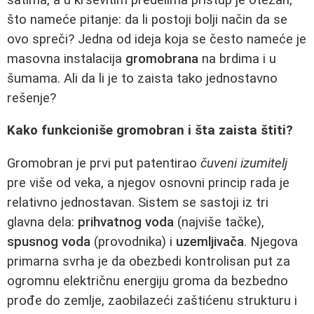
što nameće pitanje: da li postoji bolji način da se
ovo spreči? Jedna od ideja koja se često nameće je
masovna instalacija
gromobrana
na brdima i u
šumama. Ali da li je to zaista tako jednostavno
rešenje?
Kako funkcioniše gromobran i šta zaista štiti?
Gromobran je prvi put patentirao
čuveni izumitelj
pre više od veka, a njegov osnovni princip rada je
relativno jednostavan. Sistem se sastoji iz tri
glavna dela:
prihvatnog voda
(najviše tačke),
spusnog voda
(provodnika) i
uzemljivača
. Njegova
primarna svrha je da obezbedi kontrolisan put za
ogromnu električnu energiju groma da bezbedno
prođe do zemlje, zaobilazeći zaštićenu strukturu i