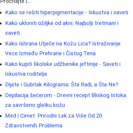
Pročitajte i...
Kako se rešiti hiperpigmentacije - Iskustva i saveti
Kako ukloniti ožiljke od akni: Najbolji tretmani i
saveti
Kako Ishrana Utječe na Kožu Lica? Istraživanje
Veze Između Prehrane i Čistog Tena
Kako kupiti školske udžbenike jeftinije - Saveti i
iskustva roditelja
Dijete i Gubitak Kilograma: Šta Radi, a Šta Ne?
Depilacija šećerom - Drevni recept Bliskog Istoka
za savršeno glatku kožu
Med i Cimet: Prirodni Lek za Više Od 20
Zdravstvenih Problema