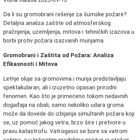
Da li su gromobrani rešenje za šumske požare?
Detaljna analiza zaštite od atmosferskog
pražnjenja, uzemljenja, mitova i tehničkih izazova u
borbi protiv požara izazvanih munjama.
Gromobrani i Zaštita od Požara: Analiza
Efikasnosti i Mitova
Letnje oluje sa gromovima i munja predstavljaju
spektakularan, ali i izuzetno opasan prirodni
fenomen. Kao što je primećeno tokom nedavnih
događaja na obali, samo nekoliko udara groma
može da dovede do izbijanja simultanih požara koji
se, uz pomoć jakog vetra, brzo šire i pretvore u
pravu katastrofu. Vatrogasci se bore sa vatrom
satima, a u krševitim predelima pristup je otežan,