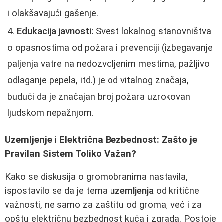
i olakšavajući gašenje.
Edukacija javnosti:
Svest lokalnog stanovništva
o opasnostima od požara i prevenciji (izbegavanje
paljenja vatre na nedozvoljenim mestima, pažljivo
odlaganje pepela, itd.) je od vitalnog značaja,
budući da je značajan broj požara uzrokovan
ljudskom nepažnjom.
Uzemljenje i Električna Bezbednost: Zašto je
Pravilan Sistem Toliko Važan?
Kako se diskusija o gromobranima nastavila,
ispostavilo se da je tema
uzemljenja
od kritične
važnosti, ne samo za zaštitu od groma, već i za
opštu električnu bezbednost kuća i zgrada. Postoje