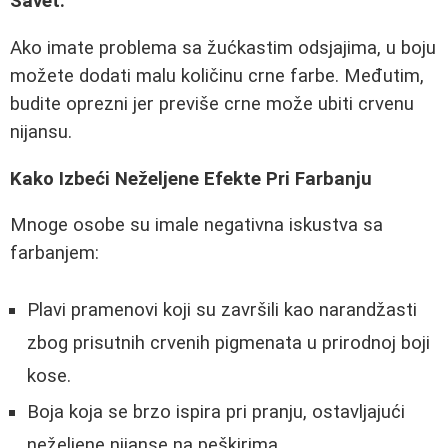
Savet:
Ako imate problema sa žućkastim odsjajima, u boju
možete dodati malu količinu crne farbe. Međutim,
budite oprezni jer previše crne može ubiti crvenu
nijansu.
Kako Izbeći Neželjene Efekte Pri Farbanju
Mnoge osobe su imale negativna iskustva sa
farbanjem:
Plavi pramenovi koji su završili kao narandžasti
zbog prisutnih crvenih pigmenata u prirodnoj boji
kose.
Boja koja se brzo ispira pri pranju, ostavljajući
neželjene nijanse na peškirima.