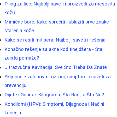
Piling za lice: Najbolji saveti i proizvodi za mešovitu
kožu
Mimične bore: Kako sprečiti i ublažiti prve znake
starenja kože
Kako se rešiti mitisera: Najbolji saveti i rešenja
Konačno rešenje za akne kod tinejdžera - Šta
zaista pomaže?
Ultrazvučna Kavitacija: Sve Što Treba Da Znate
Skljocanje zglobova - uzroci, simptomi i saveti za
prevenciju
Dijete i Gubitak Kilograma: Šta Radi, a Šta Ne?
Kondilomi (HPV): Simptomi, Dijagnoza i Načini
Lečenja