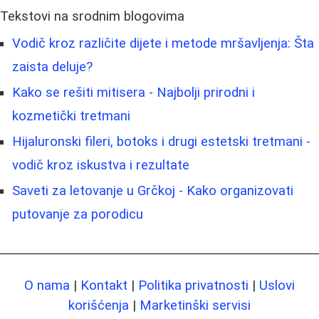
Tekstovi na srodnim blogovima
Vodič kroz različite dijete i metode mršavljenja: Šta
zaista deluje?
Kako se rešiti mitisera - Najbolji prirodni i
kozmetički tretmani
Hijaluronski fileri, botoks i drugi estetski tretmani -
vodič kroz iskustva i rezultate
Saveti za letovanje u Grčkoj - Kako organizovati
putovanje za porodicu
O nama
|
Kontakt
|
Politika privatnosti
|
Uslovi
korišćenja
|
Marketinški servisi