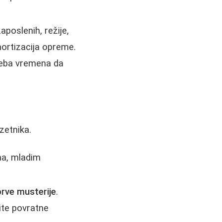
zaposlenih, režije,
amortizacija opreme.
treba vremena da
zetnika.
ma, mladim
prve musterije
.
žite povratne