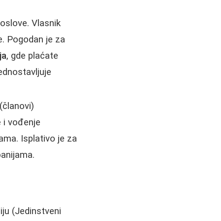
poslove. Vlasnik
. Pogodan je za
ja
, gde plaćate
ednostavljuje
 (članovi)
 i vođenje
ma. Isplativo je za
panijama.
ju (Jedinstveni