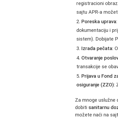
registracioni obraz
sajtu APR-a možete
Poreska uprava
dokumentaciju i pri
sistem). Dobijate PI
Izrada pečata
: 
Otvaranje poslo
transakcije se obav
Prijava u Fond z
osiguranje (ZZO)
:
Za mnoge uslužne de
dobiti
sanitarnu do
možete naći na sajt