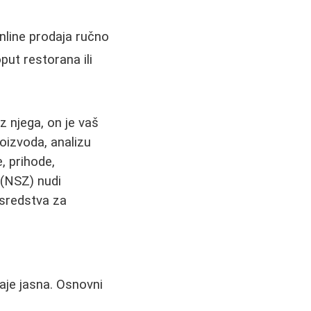
online prodaja ručno
put restorana ili
z njega, on je vaš
oizvoda, analizu
e, prihode,
 (NSZ) nudi
 sredstva za
taje jasna. Osnovni