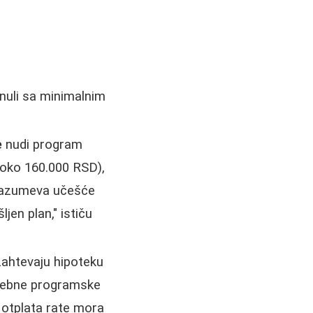
enuli sa minimalnim
e
nudi program
 oko 160.000 RSD),
drazumeva učešće
jen plan," ističu
zahtevaju hipoteku
ebne programske
 otplata rate mora