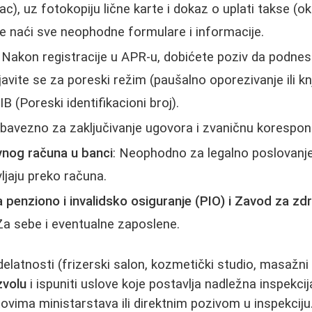
ac), uz fotokopiju lične karte i dokaz o uplati takse (
 naći sve neophodne formulare i informacije.
: Nakon registracije u APR-u, dobićete poziv da podne
javite se za poreski režim (paušalno oporezivanje ili k
B (Poreski identifikacioni broj).
Obavezno za zaključivanje ugovora i zvaničnu korespon
vnog računa u banci
: Neophodno za legalno poslovanj
ljaju preko računa.
a penziono i invalidsko osiguranje (PIO) i Zavod za z
 Za sebe i eventualne zaposlene.
latnosti (frizerski salon, kozmetički studio, masažni
zvolu
i ispuniti uslove koje postavlja nadležna inspekcij
ovima ministarstava ili direktnim pozivom u inspekciju