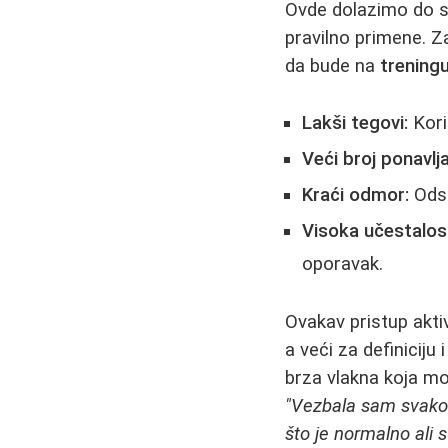
Ovde dolazimo do s
pravilno primene. Z
da bude na
treningu
Lakši tegovi:
Kori
Veći broj ponavlja
Kraći odmor:
Odsu
Visoka učestalos
oporavak.
Ovakav pristup aktiv
a veći za definiciju
brza vlakna koja mo
"Vezbala sam svakod
što je normalno ali s