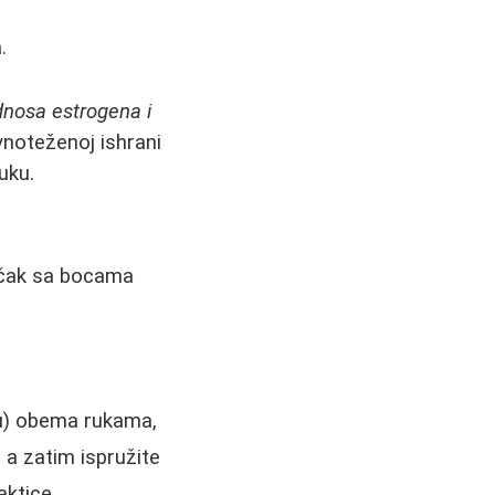
.
dnosa estrogena i
vnoteženoj ishrani
uku.
i čak sa bocama
bocu) obema rukama,
, a zatim ispružite
aktice.