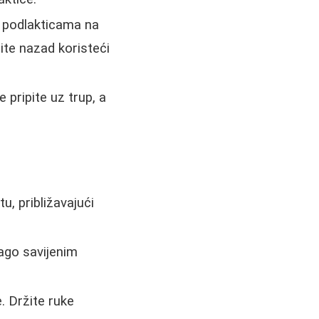
, podlakticama na
žite nazad koristeći
 pripite uz trup, a
tu, približavajući
ago savijenim
. Držite ruke