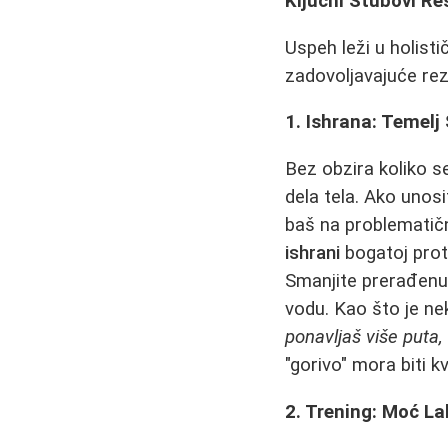
Ključni Stubovi Re
Uspeh leži u holist
zadovoljavajuće rez
1. Ishrana: Temelj
Bez obzira koliko se
dela tela. Ako unosi
baš na problematičn
ishrani
bogatoj prot
Smanjite prerađenu 
vodu. Kao što je n
ponavljaš više puta,
"gorivo" mora biti kv
2. Trening: Moć La