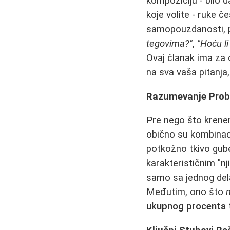
kompoziciju - bilo 
koje volite - ruke č
samopouzdanosti, p
tegovima?"
,
"Hoću li
Ovaj članak ima za c
na sva vaša pitanja
Razumevanje Probl
Pre nego što krenem
obično su kombinac
potkožno tkivo gube
karakterističnim "n
samo sa jednog dela
Međutim, ono što
ukupnog procenta 