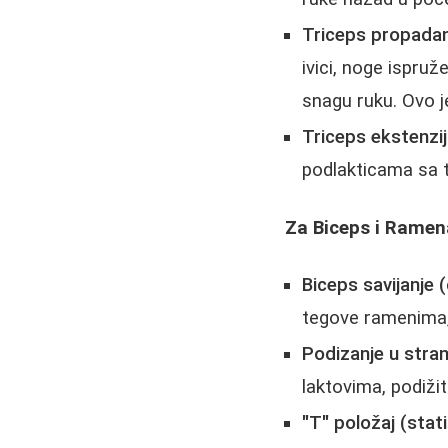
Triceps propadanj
ivici, noge ispruž
snagu ruku. Ovo 
Triceps ekstenzij
podlakticama sa t
Za Biceps i Ramena
Biceps savijanje (
tegove ramenima, 
Podizanje u stranu
laktovima, podiži
"T" položaj (stati