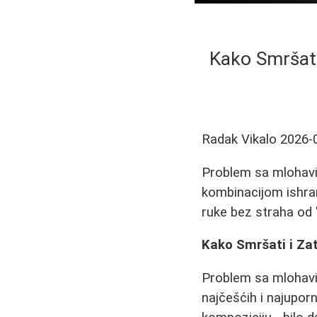
Kako Smršati
Radak Vikalo
2026-
Problem sa mlohavim
kombinacijom ishra
ruke bez straha od 
Kako Smršati i Za
Problem sa mlohavim
najčešćih i najupor