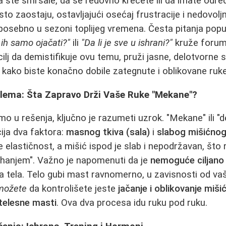
da ste smršale, da se redovno krećete ili da imate odre
esto zaostaju, ostavljajući osećaj frustracije i nedovolj
osebno u sezoni toplijeg vremena. Česta pitanja pop
 ih samo ojačati?"
ili
"Da li je sve u ishrani?"
kruže forum
ilj da demistifikuje ovu temu, pruži jasne, delotvorne 
, kako biste konačno dobile zategnute i oblikovane ruke
ema: Šta Zapravo Drži Vaše Ruke "Mekane"?
o u rešenja, ključno je razumeti uzrok. "Mekane" ili "d
ija dva faktora:
masnog tkiva (sala)
i
slabog mišićno
 elastičnost, a mišić ispod je slab i nepodržavan, što 
jihanjem". Važno je napomenuti da je
nemoguće ciljano
 tela. Telo gubi mast ravnomerno, u zavisnosti od vaš
možete
da kontrolišete jeste
jačanje i oblikovanje miši
telesne masti
. Ova dva procesa idu ruku pod ruku.