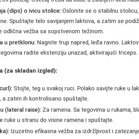
a (dips) o ivicu stolice:
Oslonite se o stabilnu stolicu
ene. Spuštajte telo savijanjem laktova, a zatim se podi
je odlična vežba sa sopstvenom težinom.
a u pretklonu:
Nagnite trup napred, leđa ravno. Laktove
egovima radite ekstenziju unazad, aktivirajući triceps.
 (za skladan izgled):
curl):
Stojte, teg u svakoj ruci. Polako savijte ruke u lak
a zatim ih kontrolisano spuštajte.
 (lateral raise):
Za ramena. Sa tegovima u rukama, bl
te ruke u stranu do visine ramena i spuštajte.
ka):
Izuzetno efikasna vežba za izdržljivost i zatezanje