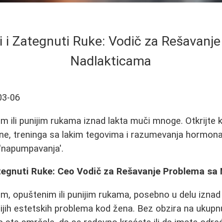
 i Zategnuti Ruke: Vodič za Rešavanj
Nadlakticama
03-06
 ili punijim rukama iznad lakta muči mnoge. Otkrijte 
ne, treninga sa lakim tegovima i razumevanja hormona
'napumpavanja'.
tegnuti Ruke: Ceo Vodič za Rešavanje Problema sa
, opuštenim ili punijim rukama, posebno u delu iznad l
nijih estetskih problema kod žena. Bez obzira na ukupn