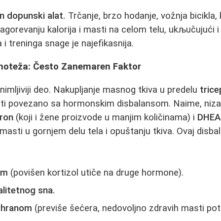
n dopunski alat.
Trčanje, brzo hodanje, vožnja bicikla, k
agorevanju kalorija i masti na celom telu, ukљučujući 
i treninga snage je najefikasnija.
noteža: Često Zanemaren Faktor
imljiviji deo. Nakupljanje masnog tkiva u predelu
trice
ti povezano sa hormonskim disbalansom. Naime, niz
ron
(koji i žene proizvode u manjim količinama) i
DHEA
masti u gornjem delu tela i opuštanju tkiva. Ovaj disba
om
(povišen kortizol utiče na druge hormone).
litetnog sna.
shranom
(previše šećera, nedovoljno zdravih masti pot