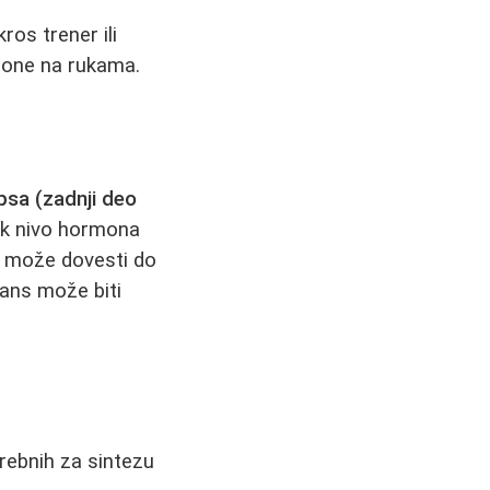
ros trener ili
i one na rukama.
psa (zadnji deo
ak nivo hormona
može dovesti do
lans može biti
rebnih za sintezu