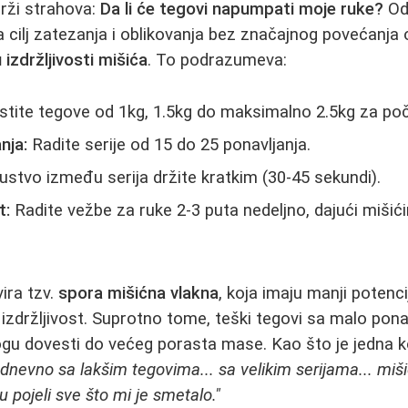
rži strahova:
Da li će tegovi napumpati moje ruke?
Odg
a cilj zatezanja i oblikovanja bez značajnog povećanja
 izdržljivosti mišića
. To podrazumeva:
stite tegove od 1kg, 1.5kg do maksimalno 2.5kg za po
nja:
Radite serije od 15 do 25 ponavljanja.
stvo između serija držite kratkim (30-45 sekundi).
t:
Radite vežbe za ruke 2-3 puta nedeljno, dajući miši
ira tzv.
spora mišićna vlakna
, koja imaju manji potenci
 i izdržljivost. Suprotno tome, teški tegovi sa malo ponav
gu dovesti do većeg porasta mase. Kao što je jedna ko
nevno sa lakšim tegovima... sa velikim serijama... miši
u pojeli sve što mi je smetalo."