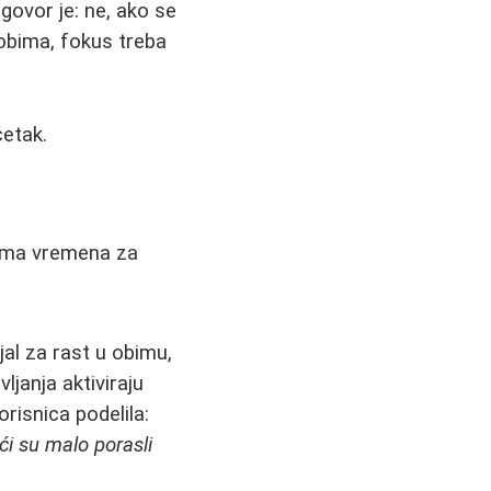
ovor je: ne, ako se
 obima, fokus treba
četak.
ćima vremena za
jal za rast u obimu,
ljanja aktiviraju
risnica podelila:
ći su malo porasli