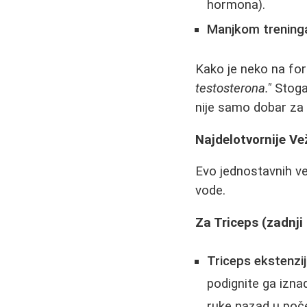
hormona).
Manjkom trening
Kako je neko na fo
testosterona."
Stoga,
nije samo dobar za o
Najdelotvornije Ve
Evo jednostavnih ve
vode.
Za Triceps (zadnji 
Triceps ekstenzij
podignite ga iznad
ruke nazad u poče