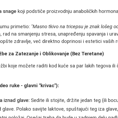
a snage
koji podstiče proizvodnju anaboličkih hormona
rumu primetio:
"Masno tkivo na tricepsu je znak lošeg o
 rad na smanjenju stresa, unapređenju spavanja i ura
pšte zdravlje, već direktno doprinosi i estetici vaših r
žbe za Zatezanje i Oblikovanje (Bez Teretane)
žbi koje možete raditi kod kuće sa par lakih tegova il
deo ruke - glavni "krivac"):
a iznad glave:
Sedite ili stojite, držite jedan teg (ili 
 glave. Polako savijte laktove, spuštajući teg iza glave
tni položaj. Osećaj treba da bude u zadnjem delu nadl