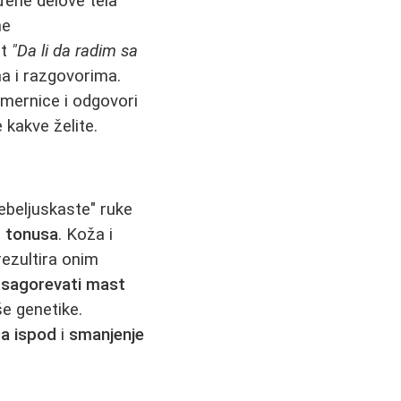
đene delove tela
ne
ut
"Da li da radim sa
a i razgovorima.
smernice i odgovori
 kakve želite.
ebeljuskaste" ruke
g tonusa
. Koža i
rezultira onim
 sagorevati mast
e genetike.
ća ispod
i
smanjenje