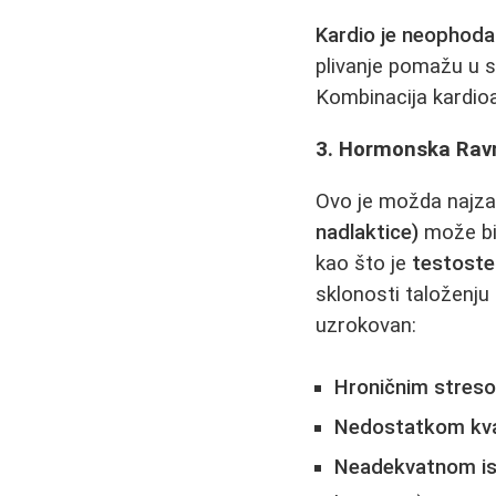
Kardio je neophoda
plivanje pomažu u s
Kombinacija kardioa 
3. Hormonska Rav
Ovo je možda najzan
nadlaktice)
može bi
kao što je
testoste
sklonosti taloženju 
uzrokovan:
Hroničnim stres
Nedostatkom kva
Neadekvatnom i