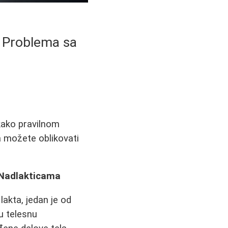
e Problema sa
kako pravilnom
 možete oblikovati
 Nadlakticama
akta, jedan je od
u telesnu