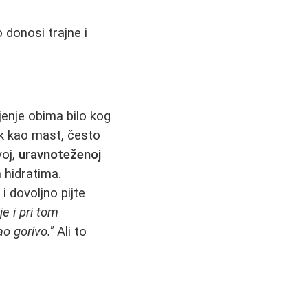
 donosi trajne i
enje obima bilo kog
šak kao mast, često
voj,
uravnoteženoj
 hidratima.
 dovoljno pijte
je i pri tom
o gorivo."
Ali to