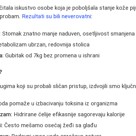
tala iskustvo osobe koja je poboljšala stanje kože piju
a probam.
Rezultati su bili neverovatni
:
: Stomak znatno manje naduven, osetljivost smanjena
etabolizam ubrzan, redovnija stolica
a
: Gubitak od 7kg bez promena u ishrani
?
ugima koji su probali sličan pristup, izdvojili smo ključ
oda pomaže u izbacivanju toksina iz organizma
izam
: Hidrirane ćelije efikasnije sagorevaju kalorije
i
: Često mešamo osećaj žeđi sa glađu