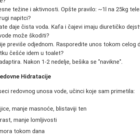
še?
sne težine i aktivnosti. Opšte pravilo: ~1l na 25kg tele
rugi napitci?
ate daje čista voda. Kafa i čajevi imaju diuretičko dejst
s vode može škoditi?
ije previše odjednom. Rasporedite unos tokom celog 
ku češće idem u toalet?
daptira. Nakon 1-2 nedelje, bešika se "navikne".
Redovne Hidratacije
eci redovnog unosa vode, učinci koje sam primetila:
jice, manje masnoće, blistaviji ten
 rast, manje lomljivosti
umora tokom dana