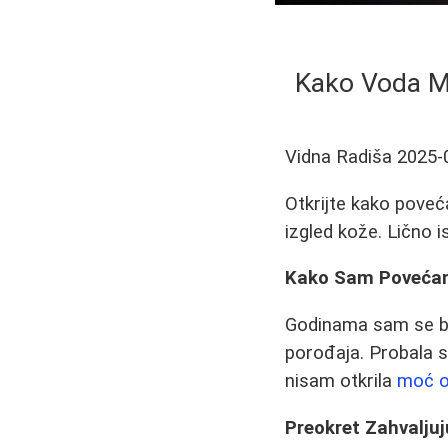
Kako Voda Mo
Vidna Radiša
2025-
Otkrijte kako poveć
izgled kože. Lično i
Kako Sam Povećanj
Godinama sam se b
porođaja. Probala sa
nisam otkrila
moć o
Preokret Zahvaljuj