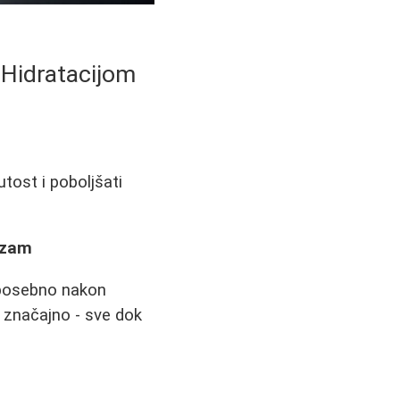
 Hidratacijom
tost i poboljšati
izam
posebno nakon
lo značajno - sve dok