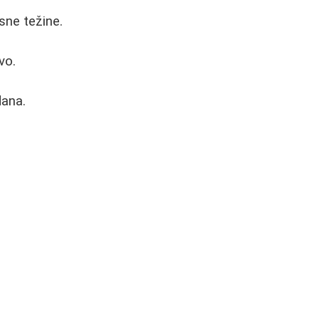
sne težine.
vo.
dana.