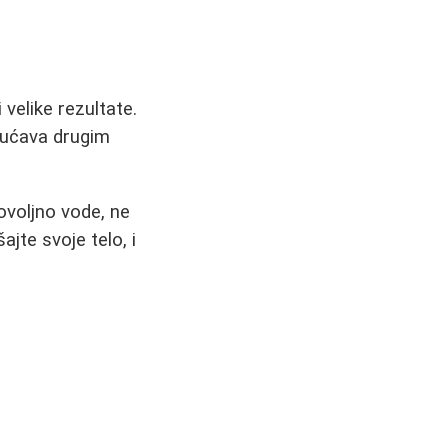
elike rezultate.
ogućava drugim
dovoljno vode, ne
jte svoje telo, i