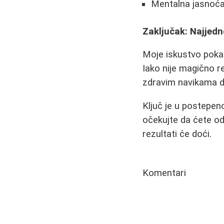
Mentalna jasnoća:
Zaključak: Najjedno
Moje iskustvo poka
Iako nije magično r
zdravim navikama da
Ključ je u postepeno
očekujte da ćete od 
rezultati će doći.
Komentari