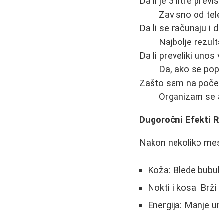
Da li je 3 litre previ
Zavisno od tele
Da li se računaju i d
Najbolje rezult
Da li preveliki uno
Da, ako se pop
Zašto sam na počet
Organizam se a
Dugoročni Efekti 
Nakon nekoliko mes
Koža: Blede bubul
Nokti i kosa: Brži
Energija: Manje 