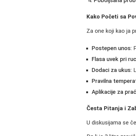
Poboljšana pro
Kako Početi sa P
Za one koji kao ja p
Postepen unos
: 
Flasa uvek pri ruc
Dodaci za ukus
: 
Pravilna tempera
Aplikacije za pra
Česta Pitanja i Za
U diskusijama se čes