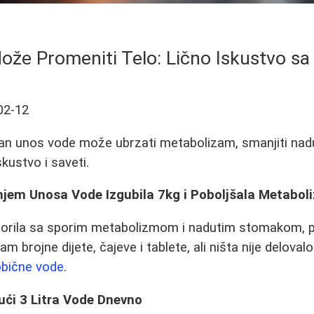
že Promeniti Telo: Lično Iskustvo sa
02-12
an unos vode može ubrzati metabolizam, smanjiti nadu
skustvo i saveti.
em Unosa Vode Izgubila 7kg i Poboljšala Metabol
orila sa sporim metabolizmom i nadutim stomakom, 
m brojne dijete, čajeve i tablete, ali ništa nije delova
bične vode
.
ući 3 Litra Vode Dnevno