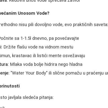
bava
: Redovni unos vode sprečava zatvor
ovećanim Unosom Vode?
rethodno nisu pili dovoljno vode, evo praktičnih saveta
Počnite sa 1-1.5l dnevno, pa povećavajte
i
: Držite flašu vode na vidnom mestu
Limun, krastavac ili listići mente osvežavaju
tura
: Mlaka voda bolje hidrira nego hladna
ćenje
: "Water Your Body" ili slične pomažu u praćenju 
brinutosti
to javljala sledeća pitanja: