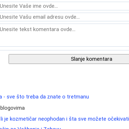
Slanje komentara
ica - sve što treba da znate o tretmanu
 blogovima
 li je kozmetičar neophodan i šta sve možete očekivat