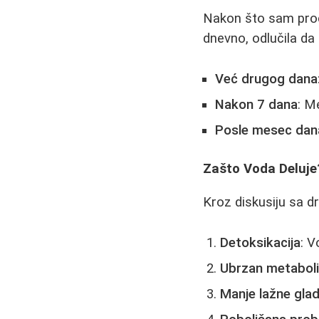
Nakon što sam proči
dnevno, odlučila d
Već drugog dana
Nakon 7 dana
: M
Posle mesec dan
Zašto Voda Deluje
Kroz diskusiju sa dr
Detoksikacija
: V
Ubrzan metabol
Manje lažne glad