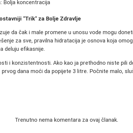
 Bolja koncentracija
stavniji "Trik" za Bolje Zdravlje
zuje da čak i male promene u unosu vode mogu doneti v
ešenje za sve, pravilna hidratacija je osnova koja om
 deluju efikasnije.
sti i konzistentnosti. Ako kao ja prethodno niste pili 
prvog dana moći da popijete 3 litre. Počnite malo, sluša
Trenutno nema komentara za ovaj članak.