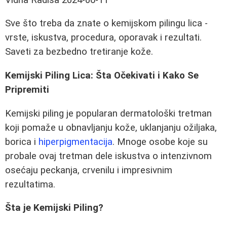
Sve što treba da znate o kemijskom pilingu lica -
vrste, iskustva, procedura, oporavak i rezultati.
Saveti za bezbedno tretiranje kože.
Kemijski Piling Lica: Šta Očekivati i Kako Se
Pripremiti
Kemijski piling je popularan dermatološki tretman
koji pomaže u obnavljanju kože, uklanjanju ožiljaka,
borica i
hiperpigmentacija
. Mnoge osobe koje su
probale ovaj tretman dele iskustva o intenzivnom
osećaju peckanja, crvenilu i impresivnim
rezultatima.
Šta je Kemijski Piling?