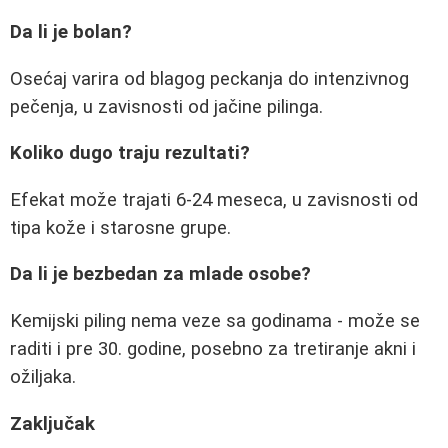
Da li je bolan?
Osećaj varira od blagog peckanja do intenzivnog
pečenja, u zavisnosti od jačine pilinga.
Koliko dugo traju rezultati?
Efekat može trajati 6-24 meseca, u zavisnosti od
tipa kože i starosne grupe.
Da li je bezbedan za mlade osobe?
Kemijski piling nema veze sa godinama - može se
raditi i pre 30. godine, posebno za tretiranje akni i
ožiljaka.
Zaključak