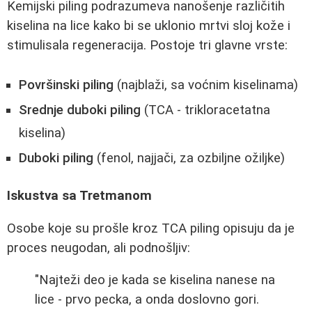
Kemijski piling podrazumeva nanošenje različitih
kiselina na lice kako bi se uklonio mrtvi sloj kože i
stimulisala regeneracija. Postoje tri glavne vrste:
Površinski piling
(najblaži, sa voćnim kiselinama)
Srednje duboki piling
(TCA - trikloracetatna
kiselina)
Duboki piling
(fenol, najjači, za ozbiljne ožiljke)
Iskustva sa Tretmanom
Osobe koje su prošle kroz TCA piling opisuju da je
proces neugodan, ali podnošljiv:
"Najteži deo je kada se kiselina nanese na
lice - prvo pecka, a onda doslovno gori.