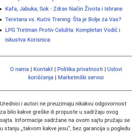
Kafa, Jabuka, Sok - Zdrav Način Života i Ishrane
Teretana vs. Kućni Trening: Šta je Bolje za Vas?
LPG Tretman Protiv Celulita: Kompletan Vodič i
Iskustva Korisnica
O nama
|
Kontakt
|
Politika privatnosti
|
Uslovi
korišćenja
|
Marketinški servisi
Urednici i autori ne preuzimaju nikakvu odgovornost
za bilo kakve greške ili propuste u sadržaju ovog
sajta. Informacije sadržane na ovom sajtu pružaju se
u stanju „takvom kakve jesu“, bez garancija u pogledu