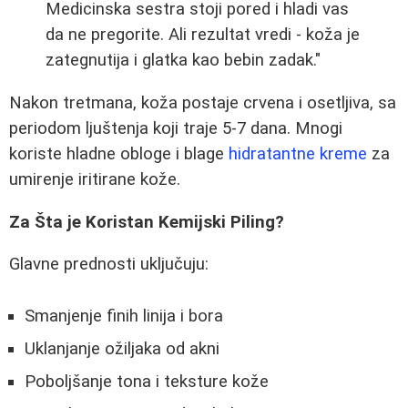
Medicinska sestra stoji pored i hladi vas
da ne pregorite. Ali rezultat vredi - koža je
zategnutija i glatka kao bebin zadak."
Nakon tretmana, koža postaje crvena i osetljiva, sa
periodom ljuštenja koji traje 5-7 dana. Mnogi
koriste hladne obloge i blage
hidratantne kreme
za
umirenje iritirane kože.
Za Šta je Koristan Kemijski Piling?
Glavne prednosti uključuju:
Smanjenje finih linija i bora
Uklanjanje ožiljaka od akni
Poboljšanje tona i teksture kože