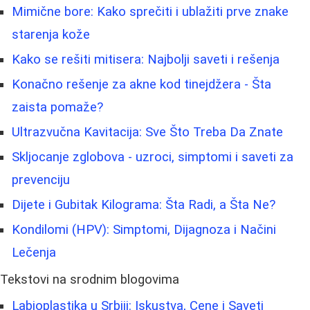
Mimične bore: Kako sprečiti i ublažiti prve znake
starenja kože
Kako se rešiti mitisera: Najbolji saveti i rešenja
Konačno rešenje za akne kod tinejdžera - Šta
zaista pomaže?
Ultrazvučna Kavitacija: Sve Što Treba Da Znate
Skljocanje zglobova - uzroci, simptomi i saveti za
prevenciju
Dijete i Gubitak Kilograma: Šta Radi, a Šta Ne?
Kondilomi (HPV): Simptomi, Dijagnoza i Načini
Lečenja
Tekstovi na srodnim blogovima
Labioplastika u Srbiji: Iskustva, Cene i Saveti