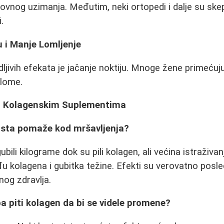
dovnog uzimanja. Međutim, neki ortopedi i dalje su ske
.
u i Manje Lomljenje
dljivih efekata je jačanje noktiju. Mnoge žene primećuj
 lome.
 o Kolagenskim Suplementima
aista pomaže kod mršavljenja?
gubili kilograme dok su pili kolagen, ali većina istraživ
u kolagena i gubitka težine. Efekti su verovatno posle
og zdravlja.
ba piti kolagen da bi se videle promene?