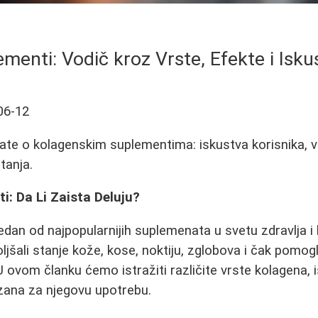
menti: Vodič kroz Vrste, Efekte i Isku
06-12
ate o kolagenskim suplementima: iskustva korisnika, v
tanja.
: Da Li Zaista Deluju?
edan od najpopularnijih suplemenata u svetu zdravlja i
ljšali stanje kože, kose, noktiju, zglobova i čak pomogli
 U ovom članku ćemo istražiti različite vrste kolagena, 
zana za njegovu upotrebu.