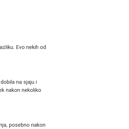
razliku. Evo nekih od
dobila na sjaju i
tek nakon nekoliko
nja, posebno nakon