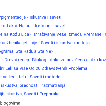
rpigmentacije - Iskustva i saveti
e od akni: Najbolji tretmani i saveti
e na Kožu Lica? Istraživanje Veze Između Prehrane i
udžbenike jeftinije - Saveti i iskustva roditelja
lograma: Šta Radi, a Šta Ne?
 - Drevni recept Bliskog Istoka za savršeno glatku ko
dni Lek za Više Od 20 Zdravstvenih Problema
e na licu i telu - Saveti i metode
- iskustva, prednosti i razmatranja
iji: Iskustva, Saveti i Preporuke
 blogovima