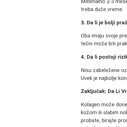
Minimalno 2-3 mese
treba duže vreme.
3. Da li je bolji pr
Oba imaju svoje pre
tečni može biti prak
4. Da li postoji r
Nisu zabeležene ozb
Uvek je najbolje ko
Zaključak: Da Li V
Kolagen može donet
kožom ili slabim no
probate, birajte pr