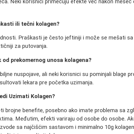
ca. Neki korisnici primećuju efekte već nakon mesec 
aškasti ili tečni kolagen?
dnosti. Praškasti je često jeftiniji i može se mešati s
tičniji za putovanja.
izik od prekomernog unosa kolagena?
iljne nuspojave, ali neki korisnici su pominjali blage 
nsultovati lekara pre početka uzimanja.
redi Uzimati Kolagen?
i brojne benefite, posebno ako imate problema sa z
ktima. Međutim, efekti variraju od osobe do osobe. Ak
oizvode sa najčišćim sastavom i minimalno 10g kolagena