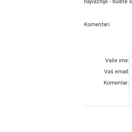
najvažnije - budite 
Komentari
Vaše ime:
Vaš email:
Komentar: