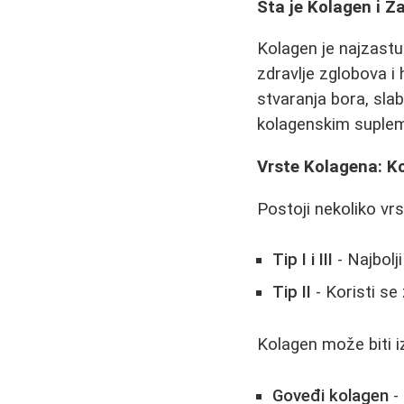
Šta je Kolagen i Z
Kolagen je najzastup
zdravlje zglobova i
stvaranja bora, sla
kolagenskim suplem
Vrste Kolagena: Ko
Postoji nekoliko vr
Tip I i III
- Najbolj
Tip II
- Koristi se
Kolagen može biti iz
Goveđi kolagen
- 