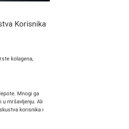
stva Korisnika
rste kolagena,
 lepote. Mnogi ga
 u mršavljenju. Ali
iskustva korisnika i