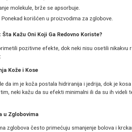
nje molekule, brže se apsorbuje.
 Ponekad korišćen u proizvodima za zglobove.
: Šta Kažu Oni Koji Ga Redovno Koriste?
rimetili pozitivne efekte, dok neki nisu osetili nikakvu 
:
nja Kože i Kose
 da im je koža postala hidriranija i jedrija, dok je kosa 
, neki kažu da su efekti minimalni ili da su ih videli 
va u Zglobovima
a zglobova često primećuju smanjenje bolova i krcka