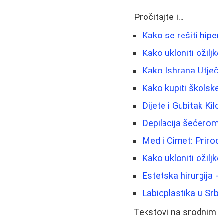
Pročitajte i...
Kako se rešiti hipe
Kako ukloniti ožiljk
Kako Ishrana Utječ
Kako kupiti školske 
Dijete i Gubitak Ki
Depilacija šećerom
Med i Cimet: Priro
Kako ukloniti ožiljk
Estetska hirurgija 
Labioplastika u Srb
Tekstovi na srodnim