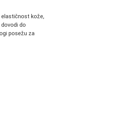
i elastičnost kože,
o dovodi do
nogi posežu za