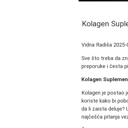
Kolagen Suple
Vidna Radiša
2025-
Sve što treba da zn
preporuke i česta pi
Kolagen Suplementi
Kolagen je postao j
koriste kako bi pobo
da li zaista deluje?
najčešća pitanja ve