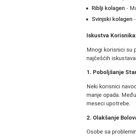
Riblji kolagen
- Ma
Svinjski kolagen
-
Iskustva Korisnika
Mnogi korisnici su p
najčešćih iskustava
1. Poboljšanje Sta
Neki korisnici navode
manje opada. Međutim
meseci upotrebe.
2. Olakšanje Bolo
Osobe sa problemim