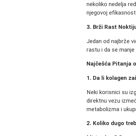
nekoliko nedelja re
njegovoj efikasnosti
3. Brži Rast Noktij
Jedan od najbrže vi
rastu i da se manje
Najčešća Pitanja
1. Da li kolagen z
Neki korisnici su iz
direktnu vezu izmeđ
metabolizma i ukupn
2. Koliko dugo tre