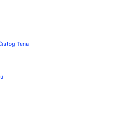
 Čistog Tena
žu