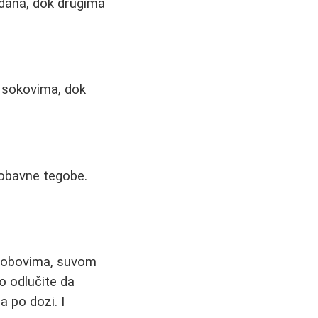
dana, dok drugima
a sokovima, dok
probavne tegobe.
globovima, suvom
o odlučite da
 po dozi. I