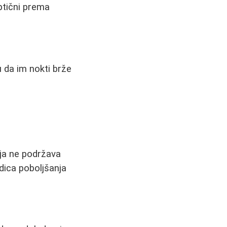
ptični prema
u da im nokti brže
anja ne podržava
dica poboljšanja