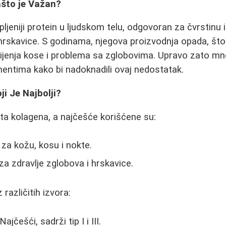
ašto je Važan?
ljeniji protein u ljudskom telu, odgovoran za čvrstinu 
 hrskavice. S godinama, njegova proizvodnja opada, št
bijenja kose i problema sa zglobovima. Upravo zato m
entima kako bi nadoknadili ovaj nedostatak.
ji Je Najbolji?
sta kolagena, a najčešće korišćene su:
i za kožu, kosu i nokte.
 za zdravlje zglobova i hrskavice.
 različitih izvora:
Najčešći, sadrži tip I i III.