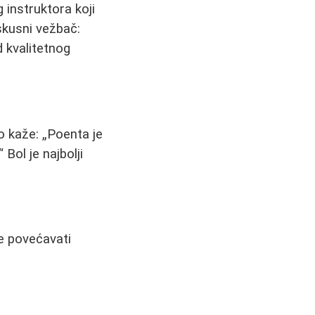
 instruktora koji
skusni vežbač:
d kvalitetnog
ko kaže:
Poenta je
Bol je najbolji
e povećavati