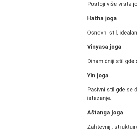
Postoji više vrsta j
Hatha joga
Osnovni stil, ideal
Vinyasa joga
Dinamičniji stil gd
Yin joga
Pasivni stil gde se
istezanje.
Aštanga joga
Zahtevniji, struktui