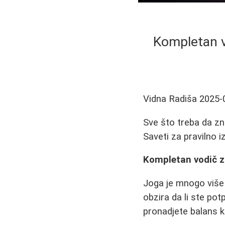
Kompletan v
Vidna Radiša
2025-
Sve što treba da zn
Saveti za pravilno i
Kompletan vodič z
Joga je mnogo više 
obzira da li ste pot
pronadjete balans k