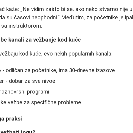
ač kaže:
Ne vidim zašto bi se, ako neko stvarno nije 
 da su časovi neophodni.
Međutim, za početnike je ipak
 sa instruktorom.
be kanali za vežbanje kod kuće
 vežbaju kod kuće, evo nekih popularnih kanala:
 - odličan za početnike, ima 30-dnevne izazove
r - dobar za sve nivoe
raznovrsni programi
ske vežbe za specifične probleme
ga praksi
 vežbati jogu?