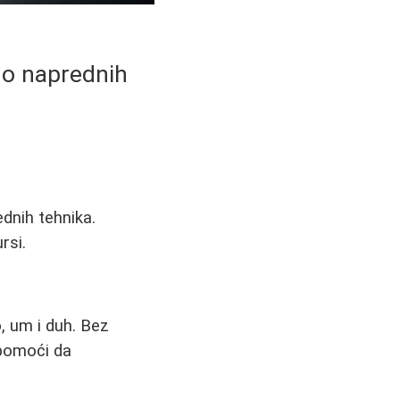
do naprednih
dnih tehnika.
rsi.
, um i duh. Bez
 pomoći da