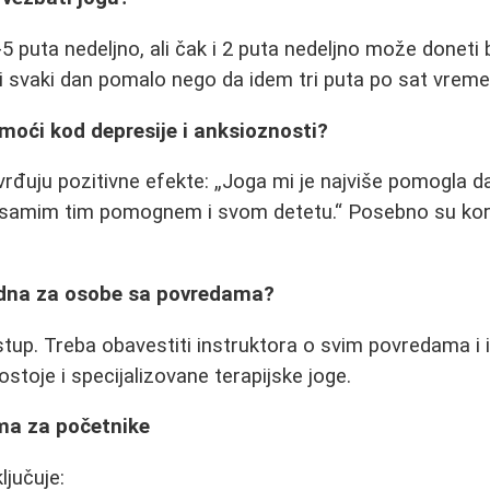
-5 puta nedeljno, ali čak i 2 puta nedeljno može doneti
i svaki dan pomalo nego da idem tri puta po sat vrem
moći kod depresije i anksioznosti?
vrđuju pozitivne efekte:
Joga mi je najviše pomogla d
 i samim tim pomognem i svom detetu.
Posebno su kori
bedna za osobe sa povredama?
ristup. Treba obavestiti instruktora o svim povredama i
Postoje i specijalizovane terapijske joge.
ma za početnike
jučuje: