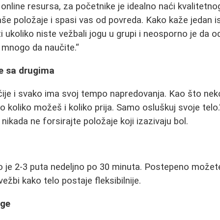
nline resursa, za početnike je idealno naći kvalitetnog
še položaje i spasi vas od povreda. Kako kaže jedan i
iti ukoliko niste vežbali jogu u grupi i neosporno je da o
 mnogo da naučite.
se sa drugima
čije i svako ima svoj tempo napredovanja. Kao što ne
o koliko možeš i koliko prija. Samo osluškuj svoje telo.
 nikada ne forsirajte položaje koji izazivaju bol.
o je 2-3 puta nedeljno po 30 minuta. Postepeno možet
 vežbi kako telo postaje fleksibilnije.
oge