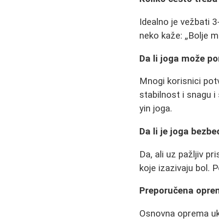
Idealno je vežbati 3
neko kaže:
Bolje m
Da li joga može po
Mnogi korisnici pot
stabilnost i snagu
yin joga.
Da li je joga bez
Da, ali uz pažljiv p
koje izazivaju bol. 
Preporučena opre
Osnovna oprema ukl