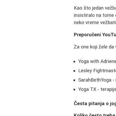
Kao što jedan vežb
insistiralo na tome
neko vreme vežbati
Preporučeni YouTu
Za one koji žele da
Yoga with Adriene
Lesley Fightmaste
SarahBethYoga - 
Yoga TX - terapij
Česta pitanja o jo
Koliko često treba