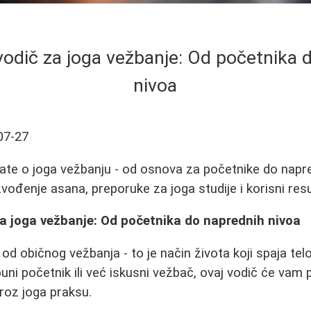
odič za joga vežbanje: Od početnika 
nivoa
07-27
ate o joga vežbanju - od osnova za početnike do napre
zvođenje asana, preporuke za joga studije i korisni resu
a joga vežbanje: Od početnika do naprednih nivoa
od običnog vežbanja - to je način života koji spaja telo
puni početnik ili već iskusni vežbač, ovaj vodič će vam
roz joga praksu.