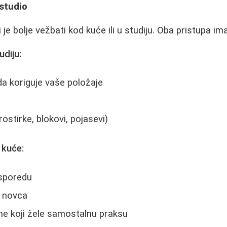
studio
i je bolje vežbati kod kuće ili u studiju. Oba pristupa im
udiju:
a koriguje vaše položaje
ostirke, blokovi, pojasevi)
 kuće:
asporedu
 novca
e koji žele samostalnu praksu