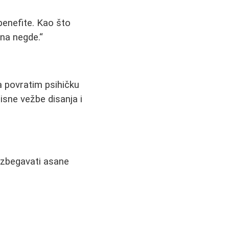
 benefite. Kao što
ena negde.
a povratim psihičku
sne vežbe disanja i
 izbegavati asane