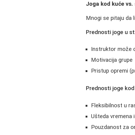
Joga kod kuće vs. 
Mnogi se pitaju da l
Prednosti joge u st
Instruktor može d
Motivacija grupe
Pristup opremi (pr
Prednosti joge kod
Fleksibilnost u r
Ušteda vremena i
Pouzdanost za on