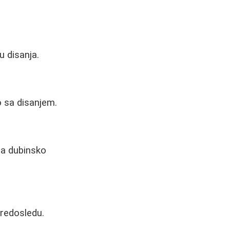
u disanja.
o sa disanjem.
 na dubinsko
 redosledu.