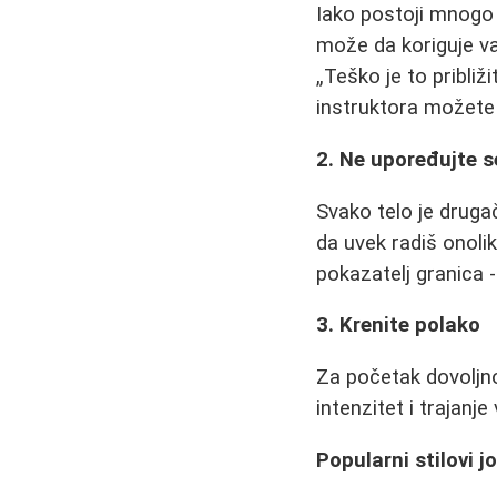
Iako postoji mnogo o
može da koriguje va
Teško je to približ
instruktora možete
2. Ne upoređujte 
Svako telo je druga
da uvek radiš onolik
pokazatelj granica -
3. Krenite polako
Za početak dovoljn
intenzitet i trajanje
Popularni stilovi j