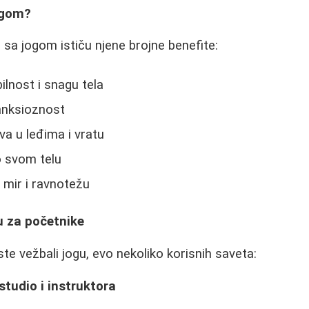
ogom?
 sa jogom ističu njene brojne benefite:
ilnost i snagu tela
anksioznost
a u leđima i vratu
 svom telu
 mir i ravnotežu
u za početnike
ste vežbali jogu, evo nekoliko korisnih saveta:
studio i instruktora