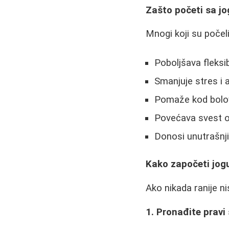
Zašto početi sa j
Mnogi koji su počeli
Poboljšava fleksib
Smanjuje stres i 
Pomaže kod bolov
Povećava svest o
Donosi unutrašnji
Kako započeti jog
Ako nikada ranije ni
1. Pronađite pravi 