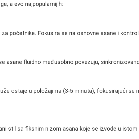
oge, a evo najpopularnijih:
an za početnike. Fokusira se na osnovne asane i kontrol
e se asane fluidno međusobno povezuju, sinkronizovan
 duže ostaje u položajima (3-5 minuta), fokusirajući se
rani stil sa fiksnim nizom asana koje se izvode u istom