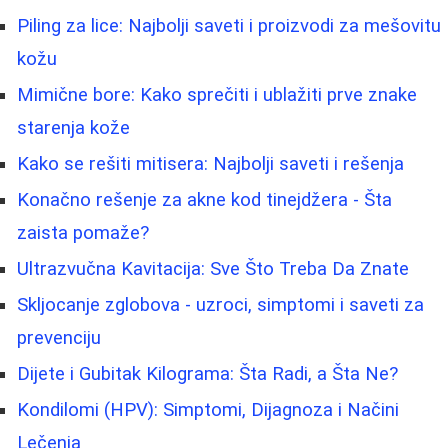
Piling za lice: Najbolji saveti i proizvodi za mešovitu
kožu
Mimične bore: Kako sprečiti i ublažiti prve znake
starenja kože
Kako se rešiti mitisera: Najbolji saveti i rešenja
Konačno rešenje za akne kod tinejdžera - Šta
zaista pomaže?
Ultrazvučna Kavitacija: Sve Što Treba Da Znate
Skljocanje zglobova - uzroci, simptomi i saveti za
prevenciju
Dijete i Gubitak Kilograma: Šta Radi, a Šta Ne?
Kondilomi (HPV): Simptomi, Dijagnoza i Načini
Lečenja