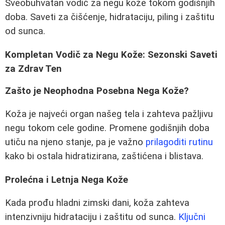
Sveobuhvatan vodič za negu kože tokom godišnjih
doba. Saveti za čišćenje, hidrataciju, piling i zaštitu
od sunca.
Kompletan Vodič za Negu Kože: Sezonski Saveti
za Zdrav Ten
Zašto je Neophodna Posebna Nega Kože?
Koža je najveći organ našeg tela i zahteva pažljivu
negu tokom cele godine. Promene godišnjih doba
utiču na njeno stanje, pa je važno
prilagoditi rutinu
kako bi ostala hidratizirana, zaštićena i blistava.
Prolećna i Letnja Nega Kože
Kada prođu hladni zimski dani, koža zahteva
intenzivniju hidrataciju i zaštitu od sunca.
Ključni