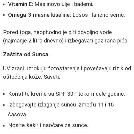
Vitamin E:
Maslinovo ulje i bademi.
Omega-3 masne kiseline:
Losos i laneno seme.
Pored toga, neophodno je piti dovoljno vode
(najmanje 2 litra dnevno) i izbegavati gazirana pića.
Zaštita od Sunca
UV zraci uzrokuju fotostarenje i povećavaju rizik od
oštećenja kože. Saveti:
Koristite kreme sa SPF 30+ tokom cele godine.
Izbegavajte izlaganje suncu između 11 i 16
časova.
Nosite šešir i naočare za sunce.