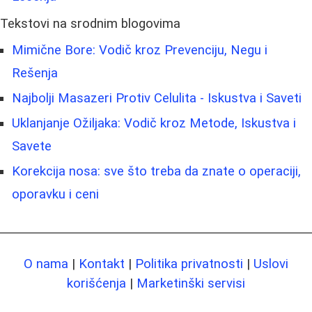
Tekstovi na srodnim blogovima
Mimične Bore: Vodič kroz Prevenciju, Negu i
Rešenja
Najbolji Masazeri Protiv Celulita - Iskustva i Saveti
Uklanjanje Ožiljaka: Vodič kroz Metode, Iskustva i
Savete
Korekcija nosa: sve što treba da znate o operaciji,
oporavku i ceni
O nama
|
Kontakt
|
Politika privatnosti
|
Uslovi
korišćenja
|
Marketinški servisi