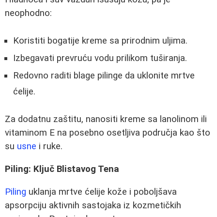
neophodno:
Koristiti bogatije kreme sa prirodnim uljima.
Izbegavati prevruću vodu prilikom tuširanja.
Redovno raditi blage pilinge da uklonite mrtve
ćelije.
Za dodatnu zaštitu, nanositi kreme sa lanolinom ili
vitaminom E na posebno osetljiva područja kao što
su
usne
i ruke.
Piling: Ključ Blistavog Tena
Piling
uklanja mrtve ćelije kože i poboljšava
apsorpciju aktivnih sastojaka iz kozmetičkih