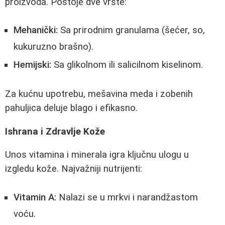
proizvoda. Postoje dve vrste:
Mehanički:
Sa prirodnim granulama (šećer, so,
kukuruzno brašno).
Hemijski:
Sa glikolnom ili salicilnom kiselinom.
Za kućnu upotrebu, mešavina meda i zobenih
pahuljica deluje blago i efikasno.
Ishrana i Zdravlje Kože
Unos vitamina i minerala igra ključnu ulogu u
izgledu kože. Najvažniji nutrijenti:
Vitamin A:
Nalazi se u mrkvi i narandžastom
voću.