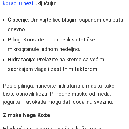
koraci u nezi
uključuju:
Čišćenje:
Umivajte lice blagim sapunom dva puta
dnevno.
Piling:
Koristite prirodne ili sintetičke
mikrogranule jednom nedeljno.
Hidratacija:
Prelazite na kreme sa većim
sadržajem vlage i zaštitnim faktorom.
Posle pilinga, nanesite hidratantnu masku kako
biste obnovili kožu. Prirodne maske od meda,
jogurta ili avokada mogu dati dodatnu svežinu.
Zimska Nega Kože
Hladnoća i suv vazduh isušuju kožu, pa je