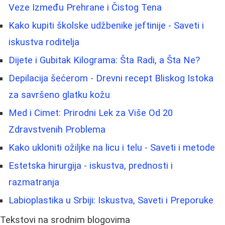
Veze Između Prehrane i Čistog Tena
Kako kupiti školske udžbenike jeftinije - Saveti i
iskustva roditelja
Dijete i Gubitak Kilograma: Šta Radi, a Šta Ne?
Depilacija šećerom - Drevni recept Bliskog Istoka
za savršeno glatku kožu
Med i Cimet: Prirodni Lek za Više Od 20
Zdravstvenih Problema
Kako ukloniti ožiljke na licu i telu - Saveti i metode
Estetska hirurgija - iskustva, prednosti i
razmatranja
Labioplastika u Srbiji: Iskustva, Saveti i Preporuke
Tekstovi na srodnim blogovima