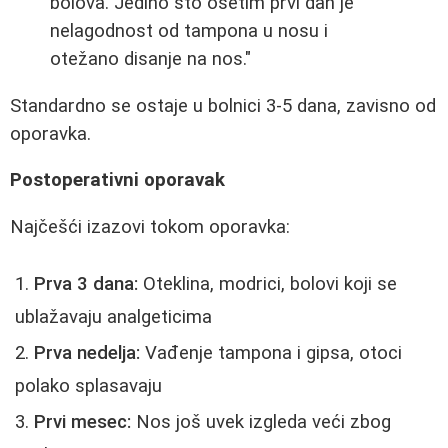
bolova. Jedino što osetim prvi dan je
nelagodnost od tampona u nosu i
otežano disanje na nos."
Standardno se ostaje u bolnici 3-5 dana, zavisno od
oporavka.
Postoperativni oporavak
Najčešći izazovi tokom oporavka:
Prva 3 dana:
Oteklina, modrici, bolovi koji se
ublažavaju analgeticima
Prva nedelja:
Vađenje tampona i gipsa, otoci
polako splasavaju
Prvi mesec:
Nos još uvek izgleda veći zbog