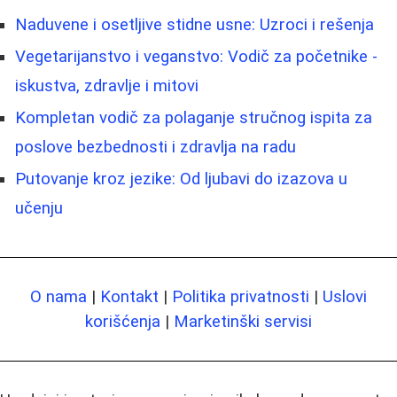
Naduvene i osetljive stidne usne: Uzroci i rešenja
Vegetarijanstvo i veganstvo: Vodič za početnike -
iskustva, zdravlje i mitovi
Kompletan vodič za polaganje stručnog ispita za
poslove bezbednosti i zdravlja na radu
Putovanje kroz jezike: Od ljubavi do izazova u
učenju
O nama
|
Kontakt
|
Politika privatnosti
|
Uslovi
korišćenja
|
Marketinški servisi