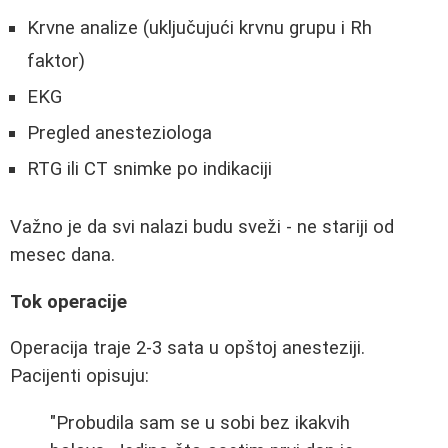
Krvne analize (uključujući krvnu grupu i Rh
faktor)
EKG
Pregled anesteziologa
RTG ili CT snimke po indikaciji
Važno je da svi nalazi budu sveži - ne stariji od
mesec dana.
Tok operacije
Operacija traje 2-3 sata u opštoj anesteziji.
Pacijenti opisuju:
"Probudila sam se u sobi bez ikakvih