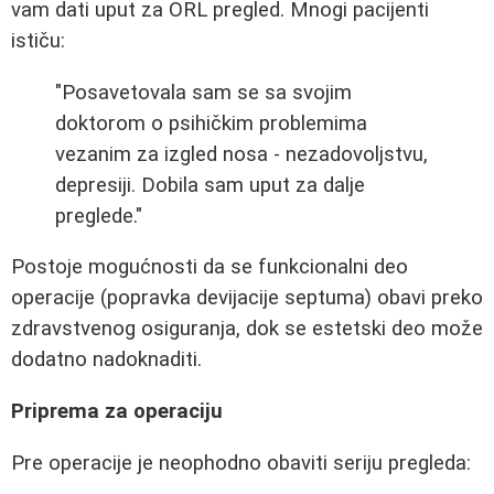
vam dati uput za ORL pregled. Mnogi pacijenti
ističu:
"Posavetovala sam se sa svojim
doktorom o psihičkim problemima
vezanim za izgled nosa - nezadovoljstvu,
depresiji. Dobila sam uput za dalje
preglede."
Postoje mogućnosti da se funkcionalni deo
operacije (popravka devijacije septuma) obavi preko
zdravstvenog osiguranja, dok se estetski deo može
dodatno nadoknaditi.
Priprema za operaciju
Pre operacije je neophodno obaviti seriju pregleda: