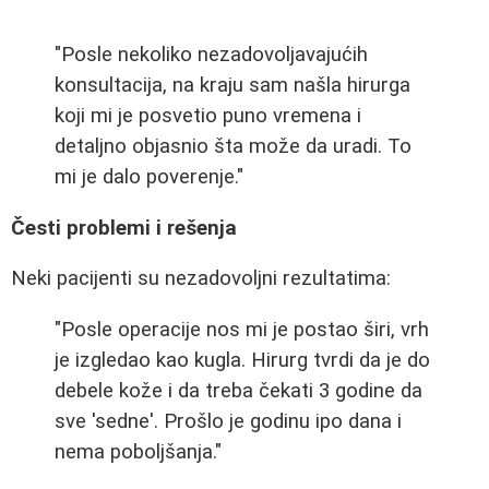
"Posle nekoliko nezadovoljavajućih
konsultacija, na kraju sam našla hirurga
koji mi je posvetio puno vremena i
detaljno objasnio šta može da uradi. To
mi je dalo poverenje."
Česti problemi i rešenja
Neki pacijenti su nezadovoljni rezultatima:
"Posle operacije nos mi je postao širi, vrh
je izgledao kao kugla. Hirurg tvrdi da je do
debele kože i da treba čekati 3 godine da
sve 'sedne'. Prošlo je godinu ipo dana i
nema poboljšanja."