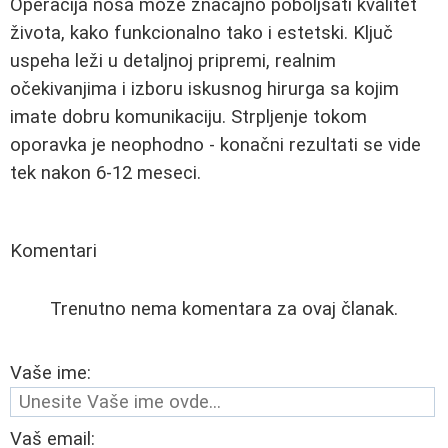
Operacija nosa može značajno poboljšati kvalitet
života, kako funkcionalno tako i estetski. Ključ
uspeha leži u detaljnoj pripremi, realnim
očekivanjima i izboru iskusnog hirurga sa kojim
imate dobru komunikaciju. Strpljenje tokom
oporavka je neophodno - konačni rezultati se vide
tek nakon 6-12 meseci.
Komentari
Trenutno nema komentara za ovaj članak.
Vaše ime:
Vaš email: