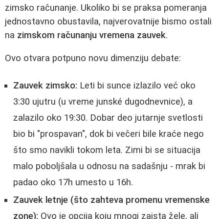
zimsko računanje. Ukoliko bi se praksa pomeranja
jednostavno obustavila, najverovatnije bismo ostali
na
zimskom računanju vremena zauvek
.
Ovo otvara potpuno novu dimenziju debate:
Zauvek zimsko:
Leti bi sunce izlazilo već oko
3:30 ujutru (u vreme junské dugodnevnice), a
zalazilo oko 19:30. Dobar deo jutarnje svetlosti
bio bi "prospavan", dok bi večeri bile kraće nego
što smo navikli tokom leta. Zimi bi se situacija
malo poboljšala u odnosu na sadašnju - mrak bi
padao oko 17h umesto u 16h.
Zauvek letnje (što zahteva promenu vremenske
zone):
Ovo je opcija koju mnogi zaista žele, ali