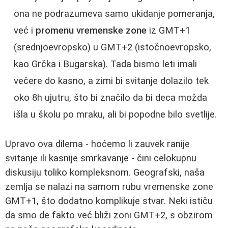
ona ne podrazumeva samo ukidanje pomeranja,
već i
promenu vremenske zone
iz GMT+1
(srednjoevropsko) u GMT+2 (istočnoevropsko,
kao Grčka i Bugarska). Tada bismo leti imali
večere do kasno, a zimi bi svitanje dolazilo tek
oko 8h ujutru, što bi značilo da bi deca možda
išla u školu po mraku, ali bi popodne bilo svetlije.
Upravo ova dilema - hoćemo li zauvek ranije
svitanje ili kasnije smrkavanje - čini celokupnu
diskusiju toliko kompleksnom. Geografski, naša
zemlja se nalazi na samom rubu vremenske zone
GMT+1, što dodatno komplikuje stvar. Neki ističu
da smo de fakto već bliži zoni GMT+2, s obzirom