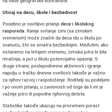
na naše geografske koordinate.
Uticaj na decu, škole i bezbednost
Posebno je osetljivo pitanje
dece i školskog
rasporeda
. Ranije svitanje zimi (sa zimskim
vremenom) može značiti da deca idu u školu po
svanuću, što se smatra bezbednijim. Međutim, ako
ostanemo na letnjem vremenu, zimska jutra bi bila
mračnija, a put u školu potencijalno opasniji. S
druge strane, poslepodnevne aktivnosti i igranje
napolju u tračku dnevne svetlosti takođe je važno
za njihov razvoj i raspoloženje. Roditelji su podeljeni
i po ovom pitanju, u zavisnosti od toga da li im je
važnije jutro ili popodne njihovog deteta.
Statistike takođe ukazuju na privremeni porast