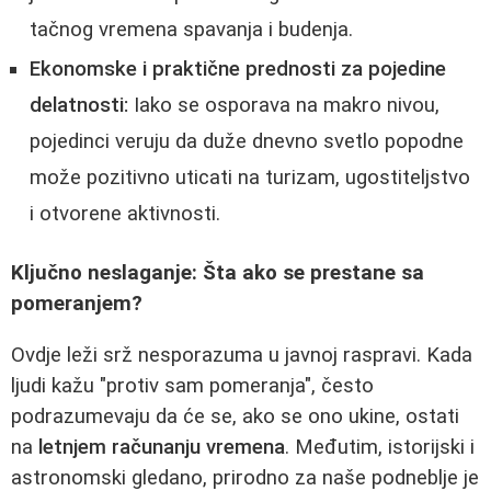
tačnog vremena spavanja i budenja.
Ekonomske i praktične prednosti za pojedine
delatnosti:
Iako se osporava na makro nivou,
pojedinci veruju da duže dnevno svetlo popodne
može pozitivno uticati na turizam, ugostiteljstvo
i otvorene aktivnosti.
Ključno neslaganje: Šta ako se prestane sa
pomeranjem?
Ovdje leži srž nesporazuma u javnoj raspravi. Kada
ljudi kažu "protiv sam pomeranja", često
podrazumevaju da će se, ako se ono ukine, ostati
na
letnjem računanju vremena
. Međutim, istorijski i
astronomski gledano, prirodno za naše podneblje je