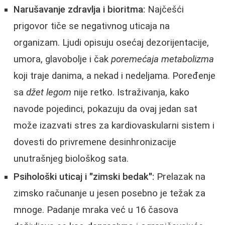
Narušavanje zdravlja i bioritma:
Najčešći
prigovor tiče se negativnog uticaja na
organizam. Ljudi opisuju osećaj dezorijentacije,
umora, glavobolje i čak
poremećaja metabolizma
koji traje danima, a nekad i nedeljama. Poređenje
sa
džet legom
nije retko. Istraživanja, kako
navode pojedinci, pokazuju da ovaj jedan sat
može izazvati stres za kardiovaskularni sistem i
dovesti do privremene desinhronizacije
unutrašnjeg biološkog sata.
Psihološki uticaj i "zimski bedak":
Prelazak na
zimsko računanje u jesen posebno je težak za
mnoge. Padanje mraka već u 16 časova