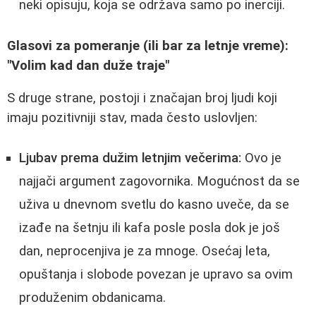
neki opisuju, koja se održava samo po inerciji.
Glasovi za pomeranje (ili bar za letnje vreme):
"Volim kad dan duže traje"
S druge strane, postoji i značajan broj ljudi koji
imaju pozitivniji stav, mada često uslovljen:
Ljubav prema dužim letnjim večerima:
Ovo je
najjači argument zagovornika. Mogućnost da se
uživa u dnevnom svetlu do kasno uveče, da se
izađe na šetnju ili kafa posle posla dok je još
dan, neprocenjiva je za mnoge. Osećaj leta,
opuštanja i slobode povezan je upravo sa ovim
produženim obdanicama.