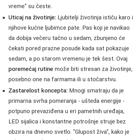
vreme" su česte.
Uticaj na životinje:
Ljubitelji životinja ističu karo i
njihove kućne ljubimce pate. Pas koji je navikao
da dobija večeru tačno u sedam, zbunjeno će
čekati pored prazne posude kada sat pokazuje
sedam, a po starom vremenu je tek šest. Ovaj
poremećaj rutine
može biti stresan za životinje,
posebno one na farmama ili u stočarstvu.
Zastarelost koncepta:
Mnogi smatraju da je
primarna svrha pomeranja - ušteda energije -
potpuno prevaziđena u eri pametnih uređaja,
LED sijalica i konstantne potrošnje struje bez
obzira na dnevno svetlo. "Glupost živa", kako je