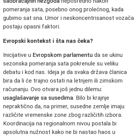
saobraćajnih nezgoda
neposredno nakon
pomeranja sata, posebno onog prolećnog, kada
gubimo sat sna. Umor i neskoncentrisanost vozača
postaju opasni faktori.
Evropski kontekst i šta nas čeka?
Inicijative u
Evropskom parlamentu
da se ukinu
sezonska pomeranja sata pokrenule su veliku
debatu i kod nas. Ideja je da svaka država članica
bira da li će trajno ostati na letnjem ili zimskom
računanju. Ovo otvara još jednu dilemu:
usaglašavanje sa susedima
. Bilo bi krajnje
nepraktično da, na primer, susedne zemlje imaju
različite vremenske zone zbog različitih izbora.
Koordinacija na regionalnom nivou postala bi
apsolutna nužnost kako ne bi nastao haos u