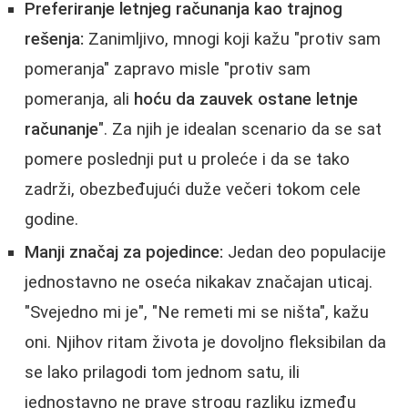
Preferiranje letnjeg računanja kao trajnog
rešenja:
Zanimljivo, mnogi koji kažu "protiv sam
pomeranja" zapravo misle "protiv sam
pomeranja, ali
hoću da zauvek ostane letnje
računanje
". Za njih je idealan scenario da se sat
pomere poslednji put u proleće i da se tako
zadrži, obezbeđujući duže večeri tokom cele
godine.
Manji značaj za pojedince:
Jedan deo populacije
jednostavno ne oseća nikakav značajan uticaj.
"Svejedno mi je", "Ne remeti mi se ništa", kažu
oni. Njihov ritam života je dovoljno fleksibilan da
se lako prilagodi tom jednom satu, ili
jednostavno ne prave strogu razliku između