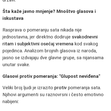
Šta kaže javno mnjenje? Mnoštvo glasova i
iskustava
Rasprava o pomeranju sata nikada nije
jednostavna, jer direktno dodiruje
svakodnevni
ritam i subjektivni osećaj vremena
kod svakog
pojedinca. Analizom brojnih glasova iz naroda,
jasno se izdvajaju dve glavne grupe, sa nijansama
unutar svake.
Glasovi protiv pomeranja: "Glupost neviđena"
Veliki broj ljudi je izrazito
protiv
pomeranja sata.
Njihovi argumenti su raznovrsni i često emotivno
nabijeni: