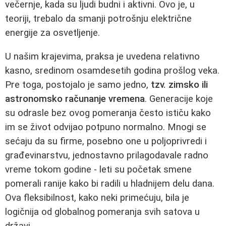
večernje, kada su ljudi budni i aktivni. Ovo je, u
teoriji, trebalo da smanji potrošnju električne
energije za osvetljenje.
U našim krajevima, praksa je uvedena relativno
kasno, sredinom osamdesetih godina prošlog veka.
Pre toga, postojalo je samo jedno,
tzv. zimsko ili
astronomsko računanje vremena
. Generacije koje
su odrasle bez ovog pomeranja često ističu kako
im se život odvijao potpuno normalno. Mnogi se
sećaju da su firme, posebno one u poljoprivredi i
građevinarstvu, jednostavno prilagodavale radno
vreme tokom godine - leti su početak smene
pomerali ranije kako bi radili u hladnijem delu dana.
Ova fleksibilnost, kako neki primećuju, bila je
logičnija od globalnog pomeranja svih satova u
državi.