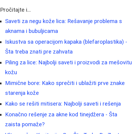
Pročitajte i...
Saveti za negu kože lica: Rešavanje problema s
aknama i bubuljicama
Iskustva sa operacijom kapaka (blefaroplastika) -
Šta treba znati pre zahvata
Piling za lice: Najbolji saveti i proizvodi za mešovitu
kožu
Mimične bore: Kako sprečiti i ublažiti prve znake
starenja kože
Kako se rešiti mitisera: Najbolji saveti i rešenja
Konačno rešenje za akne kod tinejdžera - Šta
zaista pomaže?