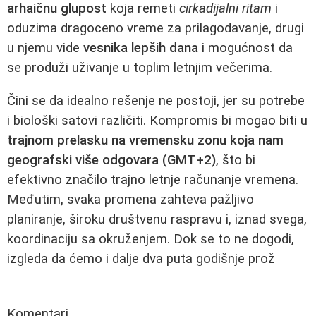
arhaičnu glupost
koja remeti
cirkadijalni ritam
i
oduzima dragoceno vreme za prilagodavanje, drugi
u njemu vide
vesnika lepših dana
i mogućnost da
se produži uživanje u toplim letnjim večerima.
Čini se da idealno rešenje ne postoji, jer su potrebe
i biološki satovi različiti. Kompromis bi mogao biti u
trajnom prelasku na vremensku zonu koja nam
geografski više odgovara (GMT+2)
, što bi
efektivno značilo trajno letnje računanje vremena.
Međutim, svaka promena zahteva pažljivo
planiranje, široku društvenu raspravu i, iznad svega,
koordinaciju sa okruženjem. Dok se to ne dogodi,
izgleda da ćemo i dalje dva puta godišnje prož
Komentari