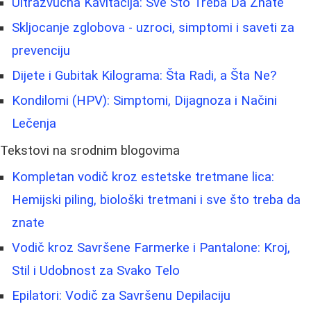
Ultrazvučna Kavitacija: Sve Što Treba Da Znate
Skljocanje zglobova - uzroci, simptomi i saveti za
prevenciju
Dijete i Gubitak Kilograma: Šta Radi, a Šta Ne?
Kondilomi (HPV): Simptomi, Dijagnoza i Načini
Lečenja
Tekstovi na srodnim blogovima
Kompletan vodič kroz estetske tretmane lica:
Hemijski piling, biološki tretmani i sve što treba da
znate
Vodič kroz Savršene Farmerke i Pantalone: Kroj,
Stil i Udobnost za Svako Telo
Epilatori: Vodič za Savršenu Depilaciju