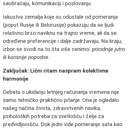
saobraćaju, komunikaciji i poslovanju.
Iskustva zemalja koje su odustale od pomeranja
(poput Rusije ili Belorusije) pokazuju da se ljudi
relativno brzo naviknu na trajno vreme, ali da se
određene preferencije i dalje zadržavaju. Na kraju,
izbor se svodi na to šta više cenimo:
prirodnije jutro
ili korisnije popodne
.
Zaključak: Lični ritam naspram kolektivne
harmonije
Debata o ukidanju letnjeg računanja vremena nije
samo tehničko-praktično pitanje. Ona je ogledalo
našeg načina života, zdravstvenih navika,
psiholoških potreba za svetlošću i želje za
predvidljivošću. Dok jedni vide pomeranje sata kao