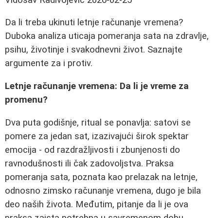
Da li treba ukinuti letnje računanje vremena?
Duboka analiza uticaja pomeranja sata na zdravlje,
psihu, životinje i svakodnevni život. Saznajte
argumente za i protiv.
Letnje računanje vremena: Da li je vreme za
promenu?
Dva puta godišnje, ritual se ponavlja: satovi se
pomere za jedan sat, izazivajući širok spektar
emocija - od razdražljivosti i zbunjenosti do
ravnodušnosti ili čak zadovoljstva. Praksa
pomeranja sata, poznata kao prelazak na letnje,
odnosno zimsko računanje vremena, dugo je bila
deo naših života. Međutim, pitanje da li je ova
praksa zaista potrebna u savremenom dobu,