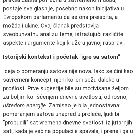
postaje sve glasnije, posebno nakon inicijativa u
Evropskom parlamentu da se ona preispita, a
možda i ukine. Ovaj članak predstavlja
sveobuhvatnu analizu teme, istražujući različite
aspekte i argumente koji kruže u javnoj raspravi.
Istorijski kontekst i početak "igre sa satom"
Ideja o pomeranju satova nije nova. Iako se čini kao
savremeni koncept, njeni koreni sežu daleko u
prošlost. Prve sugestije bile su motivisane željom
za boljim korišćenjem dnevne svetlosti, odnosno,
uštedom energije
. Zamisao je bila jednostavna:
pomeranjem satova unapred u proleće, ljudi bi
"probudili" sat vremena dnevne svetlosti iz jutarnjih
sati, kada je većina populacije spavala, i preneli ga u