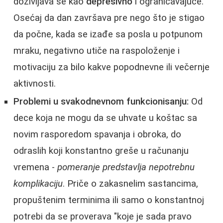
doživljava se kao
depresivno
i ograničavajuće.
Osećaj da dan završava pre nego što je stigao
da počne, kada se izađe sa posla u potpunom
mraku, negativno utiče na raspoloženje i
motivaciju za bilo kakve popodnevne ili večernje
aktivnosti.
Problemi u svakodnevnom funkcionisanju:
Od
dece koja ne mogu da se uhvate u koštac sa
novim rasporedom spavanja i obroka, do
odraslih koji konstantno greše u računanju
vremena -
pomeranje predstavlja nepotrebnu
komplikaciju
. Priče o zakasnelim sastancima,
propuštenim terminima ili samo o konstantnoj
potrebi da se proverava "koje je sada pravo