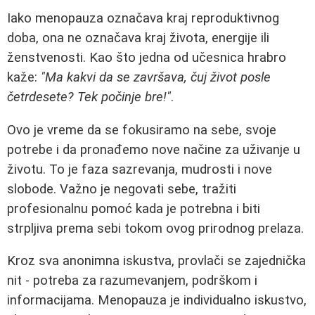
Iako menopauza označava kraj reproduktivnog
doba, ona ne označava kraj života, energije ili
ženstvenosti. Kao što jedna od učesnica hrabro
kaže:
"Ma kakvi da se završava, čuj život posle
četrdesete? Tek počinje bre!"
.
Ovo je vreme da se fokusiramo na sebe, svoje
potrebe i da pronađemo nove načine za uživanje u
životu. To je faza sazrevanja, mudrosti i nove
slobode. Važno je negovati sebe, tražiti
profesionalnu pomoć kada je potrebna i biti
strpljiva prema sebi tokom ovog prirodnog prelaza.
Kroz sva anonimna iskustva, provlači se zajednička
nit - potreba za razumevanjem, podrškom i
informacijama. Menopauza je individualno iskustvo,