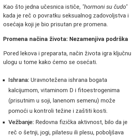
Kao što jedna učesnica ističe,
"hormoni su čudo"
kada je reč o povratku seksualnog zadovoljstva i
osećaja koji je bio prisutan pre promena.
Promena načina života: Nezamenjiva podrška
Pored lekova i preparata, način života igra ključnu
ulogu u tome kako ćemo se osećati.
Ishrana:
Uravnotežena ishrana bogata
kalcijumom, vitaminom D i fitoestrogenima
(prisutnim u soji, lanenom semenu) može
pomoći u kontroli težine i zaštiti kosti.
Vežbanje:
Redovna fizička aktivnost, bilo da je
reč o šetnji, jogi, pilatesu ili plesu, poboljšava