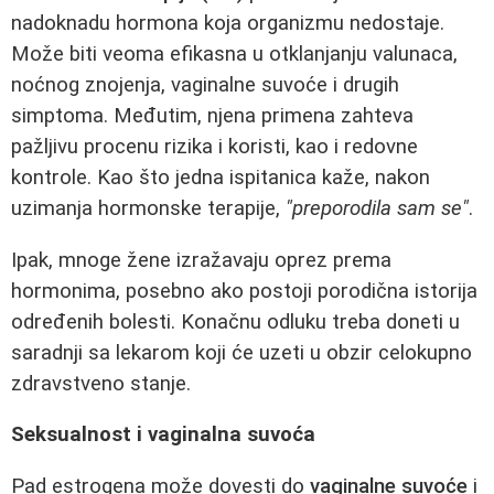
nadoknadu hormona koja organizmu nedostaje.
Može biti veoma efikasna u otklanjanju valunaca,
noćnog znojenja, vaginalne suvoće i drugih
simptoma. Međutim, njena primena zahteva
pažljivu procenu rizika i koristi, kao i redovne
kontrole. Kao što jedna ispitanica kaže, nakon
uzimanja hormonske terapije,
"preporodila sam se"
.
Ipak, mnoge žene izražavaju oprez prema
hormonima, posebno ako postoji porodična istorija
određenih bolesti. Konačnu odluku treba doneti u
saradnji sa lekarom koji će uzeti u obzir celokupno
zdravstveno stanje.
Seksualnost i vaginalna suvoća
Pad estrogena može dovesti do
vaginalne suvoće
i