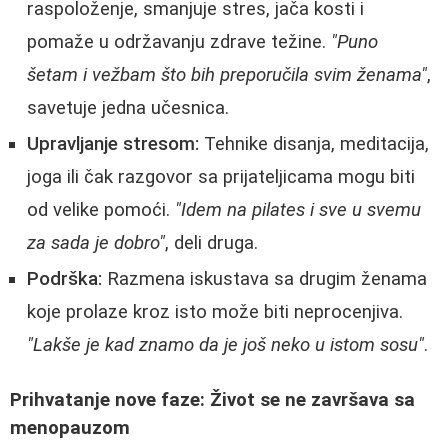
raspoloženje, smanjuje stres, jača kosti i
pomaže u održavanju zdrave težine.
"Puno
šetam i vežbam što bih preporučila svim ženama"
,
savetuje jedna učesnica.
Upravljanje stresom:
Tehnike disanja, meditacija,
joga ili čak razgovor sa prijateljicama mogu biti
od velike pomoći.
"Idem na pilates i sve u svemu
za sada je dobro"
, deli druga.
Podrška:
Razmena iskustava sa drugim ženama
koje prolaze kroz isto može biti neprocenjiva.
"Lakše je kad znamo da je još neko u istom sosu"
.
Prihvatanje nove faze: Život se ne završava sa
menopauzom