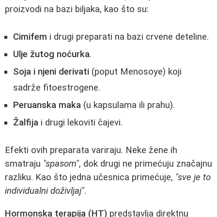
proizvodi na bazi biljaka, kao što su:
Cimifem
i drugi preparati na bazi crvene deteline.
Ulje žutog noćurka
.
Soja i njeni derivati
(poput Menosoye) koji
sadrže fitoestrogene.
Peruanska maka
(u kapsulama ili prahu).
Žalfija
i drugi lekoviti čajevi.
Efekti ovih preparata variraju. Neke žene ih
smatraju
"spasom"
, dok drugi ne primećuju značajnu
razliku. Kao što jedna učesnica primećuje,
"sve je to
individualni doživljaj"
.
Hormonska terapija (HT)
predstavlja direktnu