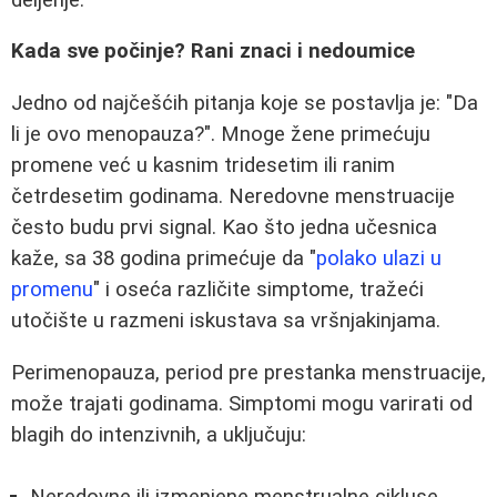
Kada sve počinje? Rani znaci i nedoumice
Jedno od najčešćih pitanja koje se postavlja je: "Da
li je ovo menopauza?". Mnoge žene primećuju
promene već u kasnim tridesetim ili ranim
četrdesetim godinama. Neredovne menstruacije
često budu prvi signal. Kao što jedna učesnica
kaže, sa 38 godina primećuje da "
polako ulazi u
promenu
" i oseća različite simptome, tražeći
utočište u razmeni iskustava sa vršnjakinjama.
Perimenopauza, period pre prestanka menstruacije,
može trajati godinama. Simptomi mogu varirati od
blagih do intenzivnih, a uključuju: