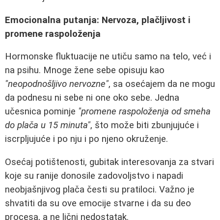
Emocionalna putanja: Nervoza, plačljivost i
promene raspoloženja
Hormonske fluktuacije ne utiču samo na telo, već i
na psihu. Mnoge žene sebe opisuju kao
"neopodnošljivo nervozne"
, sa osećajem da ne mogu
da podnesu ni sebe ni one oko sebe. Jedna
učesnica pominje
"promene raspoloženja od smeha
do plača u 15 minuta"
, što može biti zbunjujuće i
iscrpljujuće i po nju i po njeno okruženje.
Osećaj potištenosti, gubitak interesovanja za stvari
koje su ranije donosile zadovoljstvo i napadi
neobjašnjivog plača česti su pratiloci. Važno je
shvatiti da su ove emocije stvarne i da su deo
procesa, a ne lični nedostatak.