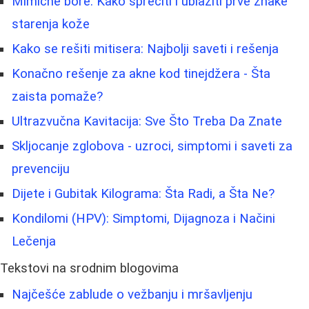
Mimične bore: Kako sprečiti i ublažiti prve znake
starenja kože
Kako se rešiti mitisera: Najbolji saveti i rešenja
Konačno rešenje za akne kod tinejdžera - Šta
zaista pomaže?
Ultrazvučna Kavitacija: Sve Što Treba Da Znate
Skljocanje zglobova - uzroci, simptomi i saveti za
prevenciju
Dijete i Gubitak Kilograma: Šta Radi, a Šta Ne?
Kondilomi (HPV): Simptomi, Dijagnoza i Načini
Lečenja
Tekstovi na srodnim blogovima
Najčešće zablude o vežbanju i mršavljenju