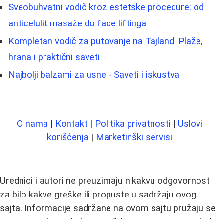
Sveobuhvatni vodič kroz estetske procedure: od
anticelulit masaže do face liftinga
Kompletan vodič za putovanje na Tajland: Plaže,
hrana i praktični saveti
Najbolji balzami za usne - Saveti i iskustva
O nama
|
Kontakt
|
Politika privatnosti
|
Uslovi
korišćenja
|
Marketinški servisi
Urednici i autori ne preuzimaju nikakvu odgovornost
za bilo kakve greške ili propuste u sadržaju ovog
sajta. Informacije sadržane na ovom sajtu pružaju se