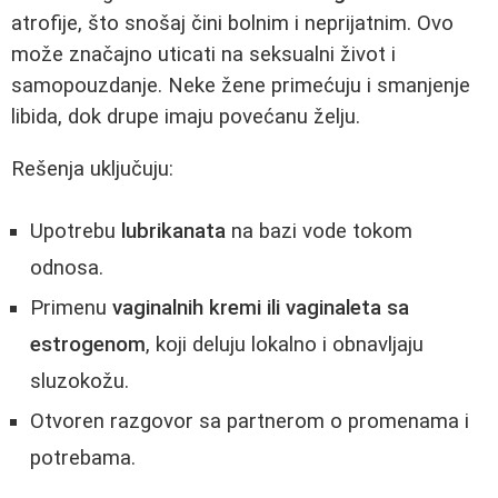
atrofije, što snošaj čini bolnim i neprijatnim. Ovo
može značajno uticati na seksualni život i
samopouzdanje. Neke žene primećuju i smanjenje
libida, dok drupe imaju povećanu želju.
Rešenja uključuju:
Upotrebu
lubrikanata
na bazi vode tokom
odnosa.
Primenu
vaginalnih kremi ili vaginaleta sa
estrogenom
, koji deluju lokalno i obnavljaju
sluzokožu.
Otvoren razgovor sa partnerom o promenama i
potrebama.