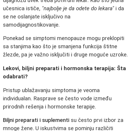
dijagnozu uvek treba potvrditi lekar. Kao što jedna
učesnica ističe,
"najbolje je da odete do lekara"
i da
se ne oslanjate isključivo na
samodijagnostikovanje.
Ponekad se simptomi menopauze mogu preklopiti
sa stanjima kao što je smanjena funkcija štitne
žlezde, pa je važno isključiti i druge moguće uzroke.
Lekovi, biljni preparati i hormonska terapija: Šta
odabrati?
Pristup ublažavanju simptoma je veoma
individualan. Rasprave se često vode između
prirodnih rešenja i hormonske terapije.
Biljni preparati i suplementi
su često prvi izbor za
mnoge žene. U iskustvima se pominju različiti