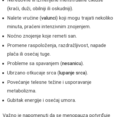
Neredovne ili izmenjene menstrualne cikluse
(kraći, duži, obilniji ili oskudniji).
Nalete vrućine (
valunci
) koji mogu trajati nekoliko
minuta, praćeni intenzivnim znojenjem.
Noćno znojenje koje remeti san.
Promene raspoloženja, razdražljivost, napade
plača ili osećaj tuge.
Probleme sa spavanjem (
nesanicu
).
Ubrzano otkucaje srca (
lupanje srca
).
Povećanje telesne težine i usporavanje
metabolizma.
Gubitak energije i osećaj umora.
Važno je napomenuti da se menopauza potvrđuje