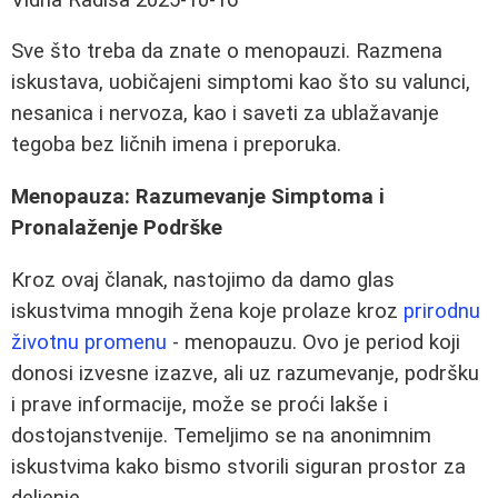
Sve što treba da znate o menopauzi. Razmena
iskustava, uobičajeni simptomi kao što su valunci,
nesanica i nervoza, kao i saveti za ublažavanje
tegoba bez ličnih imena i preporuka.
Menopauza: Razumevanje Simptoma i
Pronalaženje Podrške
Kroz ovaj članak, nastojimo da damo glas
iskustvima mnogih žena koje prolaze kroz
prirodnu
životnu promenu
- menopauzu. Ovo je period koji
donosi izvesne izazve, ali uz razumevanje, podršku
i prave informacije, može se proći lakše i
dostojanstvenije. Temeljimo se na anonimnim
iskustvima kako bismo stvorili siguran prostor za
deljenje.