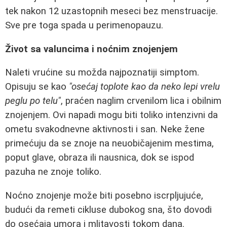
tek nakon 12 uzastopnih meseci bez menstruacije.
Sve pre toga spada u perimenopauzu.
Život sa valuncima i noćnim znojenjem
Naleti vrućine su možda najpoznatiji simptom.
Opisuju se kao
"osećaj toplote kao da neko lepi vrelu
peglu po telu"
, praćen naglim crvenilom lica i obilnim
znojenjem. Ovi napadi mogu biti toliko intenzivni da
ometu svakodnevne aktivnosti i san. Neke žene
primećuju da se znoje na neuobičajenim mestima,
poput glave, obraza ili nausnica, dok se ispod
pazuha ne znoje toliko.
Noćno znojenje može biti posebno iscrpljujuće,
budući da remeti cikluse dubokog sna, što dovodi
do osećaja umora i mlitavosti tokom dana.