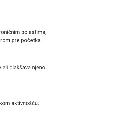
hroničnim bolestima,
arom pre početka.
e ali olakšava njeno
čkom aktivnošću,