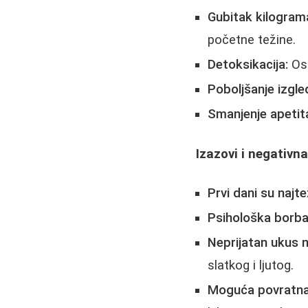
Gubitak kilogram
početne težine.
Detoksikacija:
Ose
Poboljšanje izgle
Smanjenje apetit
Izazovi i negativn
Prvi dani su najte
Psihološka borba
Neprijatan ukus n
slatkog i ljutog.
Moguća povratna