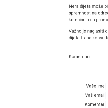
Nera dijeta može bit
spremnost na određe
kombinuju sa prome
Važno je naglasiti 
dijete treba konsul
Komentari
Vaše ime:
Vaš email:
Komentar: