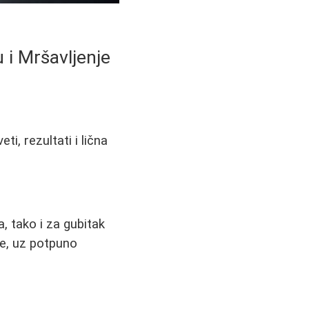
u i Mršavljenje
i, rezultati i lična
, tako i za gubitak
ke, uz potpuno