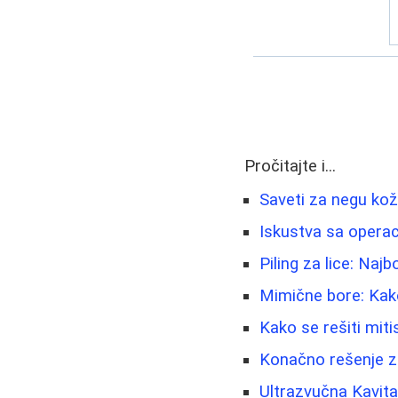
Pročitajte i...
Saveti za negu kož
Iskustva sa operac
Piling za lice: Naj
Mimične bore: Kako
Kako se rešiti mitis
Konačno rešenje z
Ultrazvučna Kavita