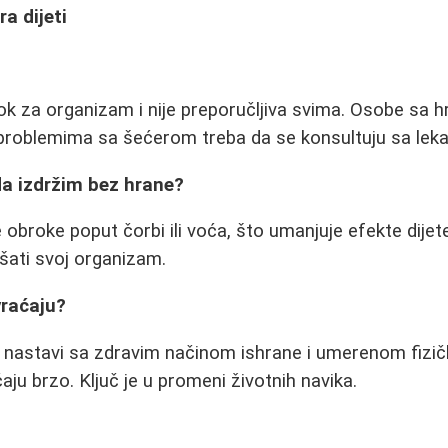
a dijeti
šok za organizam i nije preporučljiva svima. Osobe sa 
i problemima sa šećerom treba da se konsultuju sa lek
a izdržim bez hrane?
 obroke poput čorbi ili voća, što umanjuje efekte dijet
ušati svoj organizam.
vraćaju?
e nastavi sa zdravim načinom ishrane i umerenom fizi
aju brzo. Ključ je u promeni životnih navika.