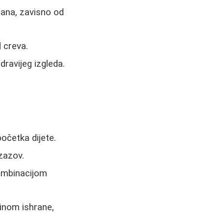
dana, zavisno od
 creva.
dravijeg izgleda.
početka dijete.
izazov.
ombinacijom
inom ishrane,