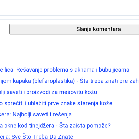
Slanje komentara
e lica: Rešavanje problema s aknama i bubuljicama
ijom kapaka (blefaroplastika) - Šta treba znati pre za
bolji saveti i proizvodi za mešovitu kožu
 sprečiti i ublažiti prve znake starenja kože
era: Najbolji saveti i rešenja
a akne kod tinejdžera - Šta zaista pomaže?
cija: Sve Što Treba Da Znate