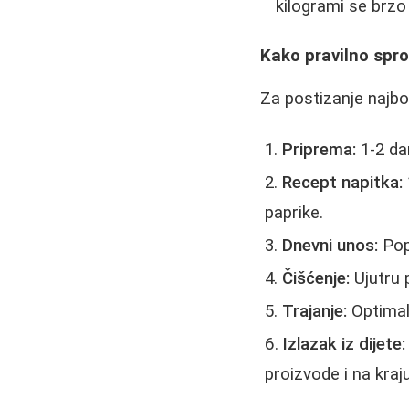
kilogrami se brzo
Kako pravilno spro
Za postizanje najbol
Priprema:
1-2 da
Recept napitka:
paprike.
Dnevni unos:
Popi
Čišćenje:
Ujutru p
Trajanje:
Optimal
Izlazak iz dijete:
proizvode i na kra