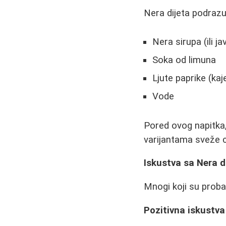
Nera dijeta podrazu
Nera sirupa (ili
Soka od limuna
Ljute paprike (kaj
Vode
Pored ovog napitka, 
varijantama sveže 
Iskustva sa Nera 
Mnogi koji su probal
Pozitivna iskustva