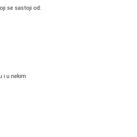
ji se sastoji od:
u i u nekim