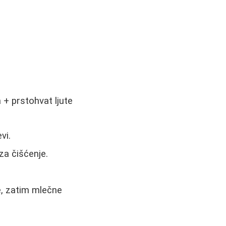
 + prstohvat ljute
vi.
 za čišćenje.
e, zatim mlečne