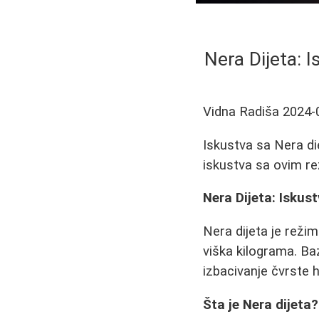
Nera Dijeta: I
Vidna Radiša
2024-
Iskustva sa Nera die
iskustva sa ovim r
Nera Dijeta: Iskust
Nera dijeta je režim
viška kilograma. Baz
izbacivanje čvrste
Šta je Nera dijeta?