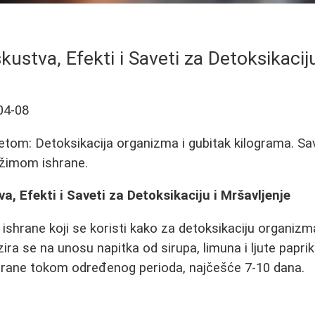
skustva, Efekti i Saveti za Detoksikacij
04-08
tom: Detoksikacija organizma i gubitak kilograma. Savet
ežimom ishrane.
va, Efekti i Saveti za Detoksikaciju i Mršavljenje
 ishrane koji se koristi kako za detoksikaciju organizma
ira se na unosu napitka od sirupa, limuna i ljute papri
 hrane tokom određenog perioda, najčešće 7-10 dana.