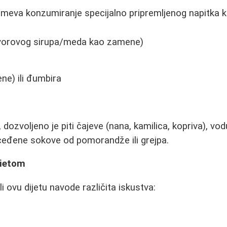
meva konzumiranje specijalno pripremljenog napitka ko
 javorovog sirupa/meda kao zamene)
ene) ili đumbira
dozvoljeno je piti čajeve (nana, kamilica, kopriva), vod
ceđene sokove od pomorandže ili grejpa.
dietom
i ovu dijetu navode različita iskustva: