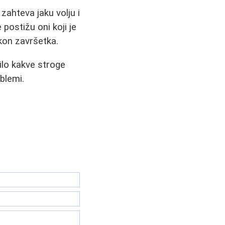
 zahteva jaku volju i
ostižu oni koji je
kon završetka.
ilo kakve stroge
blemi.