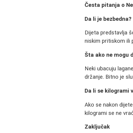
Česta pitanja o Ner
Da li je bezbedna?
Dijeta predstavlja 
niskim pritiskom il
Šta ako ne mogu d
Neki ubacuju lagane
držanje. Bitno je sl
Da li se kilogrami 
Ako se nakon dijet
kilogrami se ne vrać
Zaključak