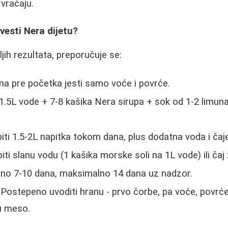
 vraćaju.
vesti Nera dijetu?
jih rezultata, preporučuje se:
na pre početka jesti samo voće i povrće.
1.5L vode + 7-8 kašika Nera sirupa + sok od 1-2 limuna
ti 1.5-2L napitka tokom dana, plus dodatna voda i čaje
iti slanu vodu (1 kašika morske soli na 1L vode) ili čaj
no 7-10 dana, maksimalno 14 dana uz nadzor.
Postepeno uvoditi hranu - prvo čorbe, pa voće, povrć
ju meso.