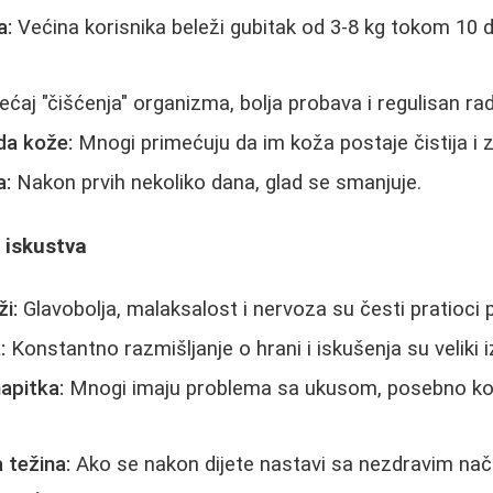
a:
Većina korisnika beleži gubitak od 3-8 kg tokom 10 
ćaj "čišćenja" organizma, bolja probava i regulisan rad
da kože:
Mnogi primećuju da im koža postaje čistija i z
a:
Nakon prvih nekoliko dana, glad se smanjuje.
a iskustva
ži:
Glavobolja, malaksalost i nervoza su česti pratioci 
:
Konstantno razmišljanje o hrani i iskušenja su veliki 
apitka:
Mnogi imaju problema sa ukusom, posebno k
 težina:
Ako se nakon dijete nastavi sa nezdravim nač