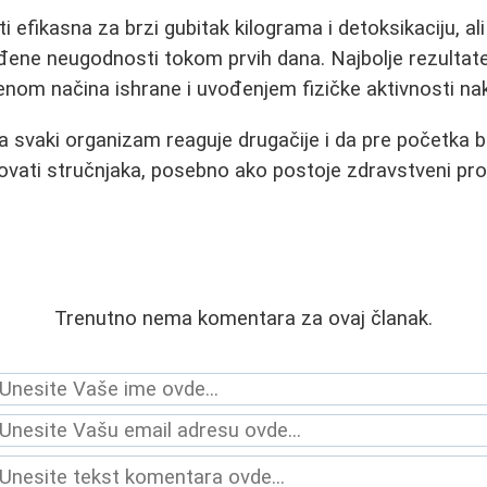
i efikasna za brzi gubitak kilograma i detoksikaciju, ali
ne neugodnosti tokom prvih dana. Najbolje rezultate p
nom načina ishrane i uvođenjem fizičke aktivnosti na
da svaki organizam reaguje drugačije i da pre početka b
tovati stručnjaka, posebno ako postoje zdravstveni pro
Trenutno nema komentara za ovaj članak.