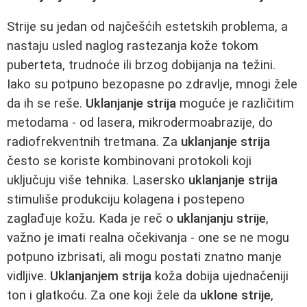
Strije su jedan od najčešćih estetskih problema, a
nastaju usled naglog rastezanja kože tokom
puberteta, trudnoće ili brzog dobijanja na težini.
Iako su potpuno bezopasne po zdravlje, mnogi žele
da ih se reše.
Uklanjanje strija
moguće je različitim
metodama - od lasera, mikrodermoabrazije, do
radiofrekventnih tretmana. Za
uklanjanje strija
često se koriste kombinovani protokoli koji
uključuju više tehnika. Lasersko
uklanjanje strija
stimuliše produkciju kolagena i postepeno
zaglađuje kožu. Kada je reč o
uklanjanju strije
,
važno je imati realna očekivanja - one se ne mogu
potpuno izbrisati, ali mogu postati znatno manje
vidljive.
Uklanjanjem strija
koža dobija ujednačeniji
ton i glatkoću. Za one koji žele da
uklone strije
,