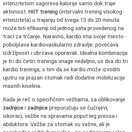
intenzitetom sagoreva kalorije samo dok traje
aktivnost.
HIIT trening
(intervalni trening visokog
intenziteta) u trajanju od svega 15 do 20 minuta
može biti efikasniji od jednog sata provedenog na
traci za trčanje. Naravno, kardio ima svoje mesto -
poboljšava kardiovaskularno zdravlje, povećava
izdržljivost i ubrzava oporavak. Idealna kombinacija
je tri do četiri treninga snage nedeljno, uz dva do tri
kardio treninga, s tim da se kardio može izvoditi
ujutru na prazan stomak radi dodatne mobilizacije
masnih kiselina.
Kada je reč o specifičnim vežbama, za oblikovanje
zadnjice
i
zadnjice
preporučuju se čučnjevi,
iskoraci, vežbe na spravama poput leg pressa i
abduktora. Vežbe za stomak su važne, ali je