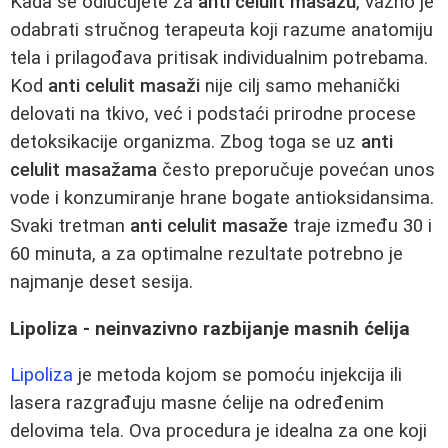
Kada se odlučujete za
anti celulit masažu
, važno je
odabrati stručnog terapeuta koji razume anatomiju
tela i prilagođava pritisak individualnim potrebama.
Kod
anti celulit masaži
nije cilj samo mehanički
delovati na tkivo, već i podstaći prirodne procese
detoksikacije organizma. Zbog toga se uz
anti
celulit masažama
često preporučuje povećan unos
vode i konzumiranje hrane bogate antioksidansima.
Svaki tretman
anti celulit masaže
traje između 30 i
60 minuta, a za optimalne rezultate potrebno je
najmanje deset sesija.
Lipoliza - neinvazivno razbijanje masnih ćelija
Lipoliza
je metoda kojom se pomoću injekcija ili
lasera razgrađuju masne ćelije na određenim
delovima tela. Ova procedura je idealna za one koji