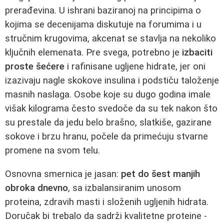
prerađevina. U ishrani baziranoj na principima o
kojima se decenijama diskutuje na forumima i u
stručnim krugovima, akcenat se stavlja na nekoliko
ključnih elemenata. Pre svega, potrebno je
izbaciti
proste šećere
i rafinisane ugljene hidrate, jer oni
izazivaju nagle skokove insulina i podstiču taloženje
masnih naslaga. Osobe koje su dugo godina imale
višak kilograma često svedoče da su tek nakon što
su prestale da jedu belo brašno, slatkiše, gazirane
sokove i brzu hranu, počele da primećuju stvarne
promene na svom telu.
Osnovna smernica je jasan:
pet do šest manjih
obroka dnevno
, sa izbalansiranim unosom
proteina, zdravih masti i složenih ugljenih hidrata.
Doručak bi trebalo da sadrži kvalitetne proteine -