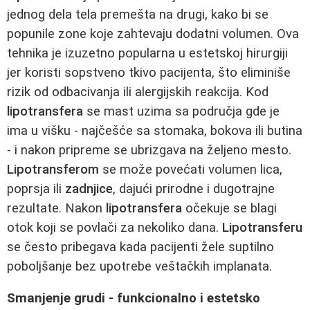
jednog dela tela premešta na drugi, kako bi se
popunile zone koje zahtevaju dodatni volumen. Ova
tehnika je izuzetno popularna u estetskoj hirurgiji
jer koristi sopstveno tkivo pacijenta, što eliminiše
rizik od odbacivanja ili alergijskih reakcija. Kod
lipotransfera
se mast uzima sa područja gde je
ima u višku - najčešće sa stomaka, bokova ili butina
- i nakon pripreme se ubrizgava na željeno mesto.
Lipotransferom
se može povećati volumen lica,
poprsja ili
zadnjice
, dajući prirodne i dugotrajne
rezultate. Nakon
lipotransfera
očekuje se blagi
otok koji se povlači za nekoliko dana.
Lipotransferu
se često pribegava kada pacijenti žele suptilno
poboljšanje bez upotrebe veštačkih implanata.
Smanjenje grudi - funkcionalno i estetsko