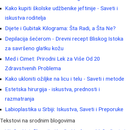
Kako kupiti školske udžbenike jeftinije - Saveti i
iskustva roditelja
Dijete i Gubitak Kilograma: Šta Radi, a Šta Ne?
Depilacija šećerom - Drevni recept Bliskog Istoka
za savršeno glatku kožu
Med i Cimet: Prirodni Lek za Više Od 20
Zdravstvenih Problema
Kako ukloniti ožiljke na licu i telu - Saveti i metode
Estetska hirurgija - iskustva, prednosti i
razmatranja
Labioplastika u Srbiji: Iskustva, Saveti i Preporuke
Tekstovi na srodnim blogovima