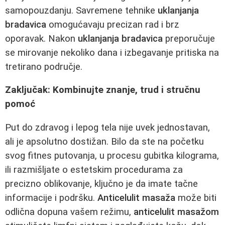
samopouzdanju. Savremene tehnike
uklanjanja
bradavica
omogućavaju precizan rad i brz
oporavak. Nakon
uklanjanja bradavica
preporučuje
se mirovanje nekoliko dana i izbegavanje pritiska na
tretirano područje.
Zaključak: Kombinujte znanje, trud i stručnu
pomoć
Put do zdravog i lepog tela nije uvek jednostavan,
ali je apsolutno dostižan. Bilo da ste na početku
svog fitnes putovanja, u procesu gubitka kilograma,
ili razmišljate o estetskim procedurama za
precizno oblikovanje, ključno je da imate tačne
informacije i podršku.
Anticelulit masaža
može biti
odlična dopuna vašem režimu,
anticelulit masažom