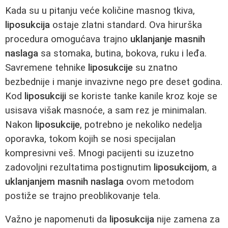
Kada su u pitanju veće količine masnog tkiva,
liposukcija
ostaje zlatni standard. Ova hirurška
procedura omogućava trajno
uklanjanje masnih
naslaga
sa stomaka, butina, bokova, ruku i leđa.
Savremene tehnike
liposukcije
su znatno
bezbednije i manje invazivne nego pre deset godina.
Kod
liposukciji
se koriste tanke kanile kroz koje se
usisava višak masnoće, a sam rez je minimalan.
Nakon
liposukcije
, potrebno je nekoliko nedelja
oporavka, tokom kojih se nosi specijalan
kompresivni veš. Mnogi pacijenti su izuzetno
zadovoljni rezultatima postignutim
liposukcijom
, a
uklanjanjem masnih naslaga
ovom metodom
postiže se trajno preoblikovanje tela.
Važno je napomenuti da
liposukcija
nije zamena za