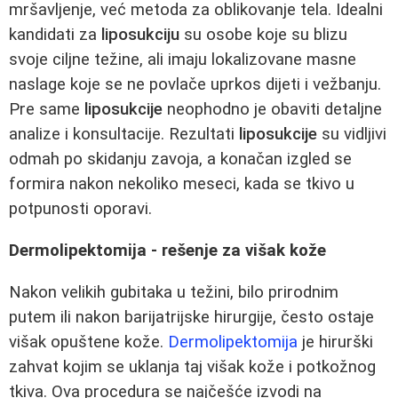
mršavljenje, već metoda za oblikovanje tela. Idealni
kandidati za
liposukciju
su osobe koje su blizu
svoje ciljne težine, ali imaju lokalizovane masne
naslage koje se ne povlače uprkos dijeti i vežbanju.
Pre same
liposukcije
neophodno je obaviti detaljne
analize i konsultacije. Rezultati
liposukcije
su vidljivi
odmah po skidanju zavoja, a konačan izgled se
formira nakon nekoliko meseci, kada se tkivo u
potpunosti oporavi.
Dermolipektomija - rešenje za višak kože
Nakon velikih gubitaka u težini, bilo prirodnim
putem ili nakon barijatrijske hirurgije, često ostaje
višak opuštene kože.
Dermolipektomija
je hirurški
zahvat kojim se uklanja taj višak kože i potkožnog
tkiva. Ova procedura se najčešće izvodi na