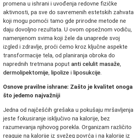
promena u ishrani i uvođenja redovne fizičke
aktivnosti, pa sve do savremenih estetskih zahvata
koji mogu pomoći tamo gde prirodne metode ne
daju dovoljno rezultata. U ovom opsežnom vodiču,
namenjenom svima koji žele da unaprede svoj
izgled i zdravlje, proći ćemo kroz ključne aspekte
transformacije tela, od planiranja obroka do
naprednih tretmana poput
anti celulit masaže
,
dermolipektomije
,
lipolize
i
liposukcije
.
Osnove pravilne ishrane: Zašto je kvalitet onoga
što jedemo najvažniji
Jedna od najčešćih grešaka u pokušaju mršavljenja
jeste fokusiranje isključivo na kalorije, bez
razumevanja njihovog porekla. Organizam različito
reaguje na kalorije iz svežeg povrća i na kalorije iz