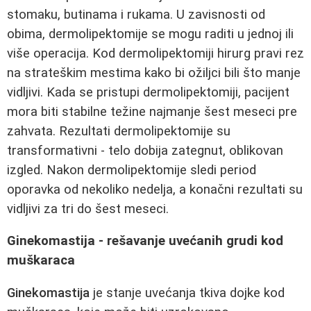
stomaku, butinama i rukama. U zavisnosti od
obima, dermolipektomije se mogu raditi u jednoj ili
više operacija. Kod dermolipektomiji hirurg pravi rez
na strateškim mestima kako bi ožiljci bili što manje
vidljivi. Kada se pristupi dermolipektomiji, pacijent
mora biti stabilne težine najmanje šest meseci pre
zahvata. Rezultati dermolipektomije su
transformativni - telo dobija zategnut, oblikovan
izgled. Nakon dermolipektomije sledi period
oporavka od nekoliko nedelja, a konačni rezultati su
vidljivi za tri do šest meseci.
Ginekomastija - rešavanje uvećanih grudi kod
muškaraca
Ginekomastija
je stanje uvećanja tkiva dojke kod