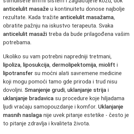
stimulišete limfni sistem i zaglađujete kožu, dok
anticelulit masaže
u kontinuitetu donose najbolje
rezultate. Kada tražite
anticelulit masažama
,
obratite pažnju na iskustvo terapeuta. Svaka
anticelulit masaži
treba da bude prilagođena vašim
potrebama.
Ukoliko su vam potrebni napredniji tretmani,
lipoliza
,
liposukcija
,
dermolipektomija
,
miolift
i
lipotransfer
su moćni alati savremene medicine
koji mogu pomoći tamo gde priroda i trud nisu
dovoljni.
Smanjenje grudi
,
uklanjanje strija
i
uklanjanje bradavica
su procedure koje hiljadama
ljudi vraćaju samopouzdanje i komfor.
Uklanjanje
masnih naslaga
nije uvek pitanje estetike - često je
to pitanje zdravlja i kvaliteta života.