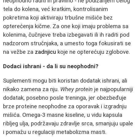
neophodno raditi ih pravilno - ne podizanjem celog
tela do kolena, već kratkim, kontrolisanim
pokretima koji aktiviraju trbušne mišiće bez
opterećenja kičme. Za one koji imaju problema sa
kolenima, čučnjeve treba izbegavati ili ih raditi pod
nadzorom stručnjaka, a umesto toga fokusirati se
na vežbe za
zadnjicu
koje ne opterećuju zglobove.
Dodaci ishrani - da li su neophodni?
Suplementi mogu biti koristan dodatak ishrani, ali
nikako zamena za nju.
Whey protein
je najpopularniji
dodatak, posebno posle treninga, jer obezbeđuje
brze proteine neophodne za oporavak i izgradnju
mišića. Omega-3 masne kiseline, u vidu kapsula
ribljeg ulja, podržavaju zdravlje srca, smanjuju upale
i pomažu u regulaciji metabolizma masti.