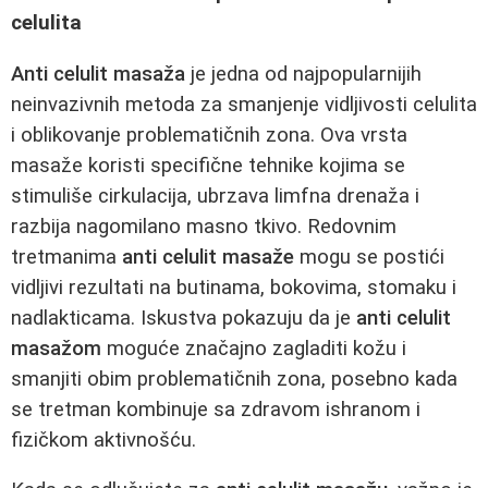
celulita
Anti celulit masaža
je jedna od najpopularnijih
neinvazivnih metoda za smanjenje vidljivosti celulita
i oblikovanje problematičnih zona. Ova vrsta
masaže koristi specifične tehnike kojima se
stimuliše cirkulacija, ubrzava limfna drenaža i
razbija nagomilano masno tkivo. Redovnim
tretmanima
anti celulit masaže
mogu se postići
vidljivi rezultati na butinama, bokovima, stomaku i
nadlakticama. Iskustva pokazuju da je
anti celulit
masažom
moguće značajno zagladiti kožu i
smanjiti obim problematičnih zona, posebno kada
se tretman kombinuje sa zdravom ishranom i
fizičkom aktivnošću.