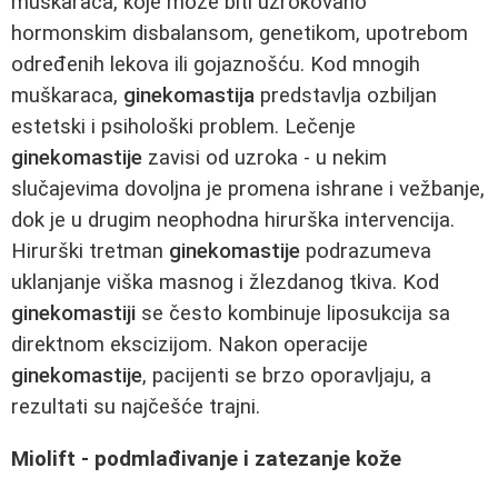
muškaraca, koje može biti uzrokovano
hormonskim disbalansom, genetikom, upotrebom
određenih lekova ili gojaznošću. Kod mnogih
muškaraca,
ginekomastija
predstavlja ozbiljan
estetski i psihološki problem. Lečenje
ginekomastije
zavisi od uzroka - u nekim
slučajevima dovoljna je promena ishrane i vežbanje,
dok je u drugim neophodna hirurška intervencija.
Hirurški tretman
ginekomastije
podrazumeva
uklanjanje viška masnog i žlezdanog tkiva. Kod
ginekomastiji
se često kombinuje liposukcija sa
direktnom ekscizijom. Nakon operacije
ginekomastije
, pacijenti se brzo oporavljaju, a
rezultati su najčešće trajni.
Miolift - podmlađivanje i zatezanje kože