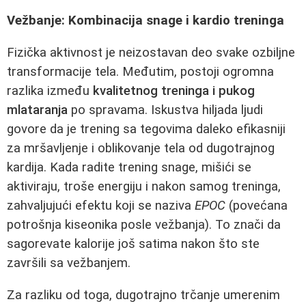
Vežbanje: Kombinacija snage i kardio treninga
Fizička aktivnost je neizostavan deo svake ozbiljne
transformacije tela. Međutim, postoji ogromna
razlika između
kvalitetnog treninga i pukog
mlataranja
po spravama. Iskustva hiljada ljudi
govore da je trening sa tegovima daleko efikasniji
za mršavljenje i oblikovanje tela od dugotrajnog
kardija. Kada radite trening snage, mišići se
aktiviraju, troše energiju i nakon samog treninga,
zahvaljujući efektu koji se naziva
EPOC
(povećana
potrošnja kiseonika posle vežbanja). To znači da
sagorevate kalorije još satima nakon što ste
završili sa vežbanjem.
Za razliku od toga, dugotrajno trčanje umerenim