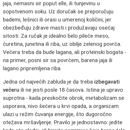
jaja, nemasni sir poput elle, ili tunjevinu u
sopstvenom soku. Uz doručak se preporučuju
bademi, lešnici ili orasi u umerenoj količini, jer
obezbeđuju zdrave masti i produžavaju osećaj
sitosti. Za ručak je idealno belo pileće meso,
ćuretina, junetina ili riba, uz obilje zelenog povrća.
Večera treba da bude lagana, ali proteinski bogata -
na primer, posni sir sa povrćem, barena jaja ili
lagano pripremljena riba.
Jedna od najvećih zabluda je da treba
izbegavati
večeru
ili ne jesti posle 18 časova. Istina je upravo
suprotna - kada preskočite obrok, metabolizam se
usporava, nivo šećera u krvi opada, a organizam
ulazi u režim čuvanja energije, što dugoročno
otežava mršavljenje. Pravilo je jednostavno: jedite