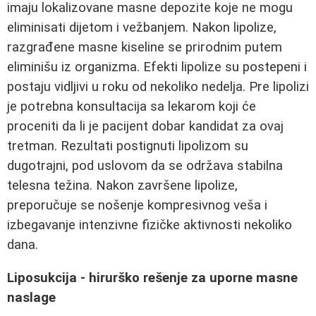
imaju lokalizovane masne depozite koje ne mogu
eliminisati dijetom i vežbanjem. Nakon lipolize,
razgrađene masne kiseline se prirodnim putem
eliminišu iz organizma. Efekti lipolize su postepeni i
postaju vidljivi u roku od nekoliko nedelja. Pre lipolizi
je potrebna konsultacija sa lekarom koji će
proceniti da li je pacijent dobar kandidat za ovaj
tretman. Rezultati postignuti lipolizom su
dugotrajni, pod uslovom da se održava stabilna
telesna težina. Nakon završene lipolize,
preporučuje se nošenje kompresivnog veša i
izbegavanje intenzivne fizičke aktivnosti nekoliko
dana.
Liposukcija - hirurško rešenje za uporne masne
naslage