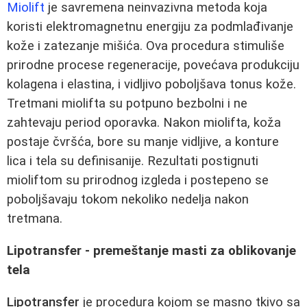
Miolift
je savremena neinvazivna metoda koja
koristi elektromagnetnu energiju za podmlađivanje
kože i zatezanje mišića. Ova procedura stimuliše
prirodne procese regeneracije, povećava produkciju
kolagena i elastina, i vidljivo poboljšava tonus kože.
Tretmani miolifta su potpuno bezbolni i ne
zahtevaju period oporavka. Nakon miolifta, koža
postaje čvršća, bore su manje vidljive, a konture
lica i tela su definisanije. Rezultati postignuti
mioliftom su prirodnog izgleda i postepeno se
poboljšavaju tokom nekoliko nedelja nakon
tretmana.
Lipotransfer - premeštanje masti za oblikovanje
tela
Lipotransfer
je procedura kojom se masno tkivo sa