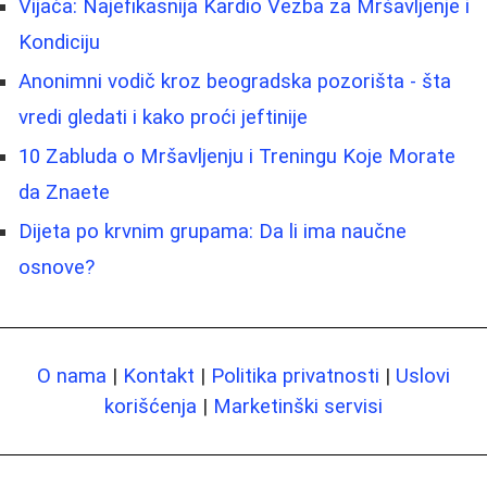
Vijača: Najefikasnija Kardio Vezba za Mršavljenje i
Kondiciju
Anonimni vodič kroz beogradska pozorišta - šta
vredi gledati i kako proći jeftinije
10 Zabluda o Mršavljenju i Treningu Koje Morate
da Znaete
Dijeta po krvnim grupama: Da li ima naučne
osnove?
O nama
|
Kontakt
|
Politika privatnosti
|
Uslovi
korišćenja
|
Marketinški servisi