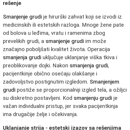
rešenje
Smanjenje grudi
je hirurški zahvat koji se izvodi iz
medicinskih ili estetskih razloga. Mnoge žene pate
od bolova u leđima, vratu i ramenima zbog
prevelikih grudi, a
smanjenje grudi
im može
značajno poboljšati kvalitet života. Operacija
smanjenja grudi
uključuje uklanjanje viška tkiva i
preoblikovanje dojki. Nakon
smanjenja grudi
,
pacijentkinje obično osećaju olakšanje i
zadovoljstvo postignutim izgledom.
Smanjenjem
grudi
postiže se proporcionalniji izgled tela, a ožiljci
su diskretno postavljeni. Kod
smanjenju grudi
je
važan individualni pristup, jer svaka pacijentkinja
ima drugačije želje i očekivanja.
Uklanjanje strija - estetski izazov sa rešenjima