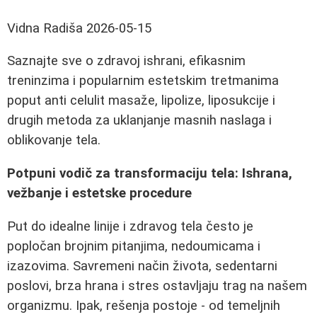
Vidna Radiša
2026-05-15
Saznajte sve o zdravoj ishrani, efikasnim
treninzima i popularnim estetskim tretmanima
poput anti celulit masaže, lipolize, liposukcije i
drugih metoda za uklanjanje masnih naslaga i
oblikovanje tela.
Potpuni vodič za transformaciju tela: Ishrana,
vežbanje i estetske procedure
Put do idealne linije i zdravog tela često je
popločan brojnim pitanjima, nedoumicama i
izazovima. Savremeni način života, sedentarni
poslovi, brza hrana i stres ostavljaju trag na našem
organizmu. Ipak, rešenja postoje - od temeljnih