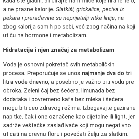
kada ste gladni, ali birajte namirnice koje hrane telo,
a ne prazne kalorije.
Slatkiši, grickalice, peciva iz
pekara i prerađevine su neprijatelji vitke linije
, ne
zbog kalorija samih po sebi, već zbog načina na koji
utiču na hormone i metabolizam.
Hidratacija i njen značaj za metabolizam
Voda je osnovni pokretač svih metaboličkih
procesa. Preporučuje se unos
najmanje dva do tri
litra vode dnevno
, a posebno je važno piti vodu pre
obroka. Zeleni čaj bez šećera, limunada bez
dodataka i povremeno kafa bez mleka i šećera
mogu biti deo zdravog režima. Izbegavajte gazirane
napitke, čak i one označene kao dijetalne ili light, jer
sadrže veštačke zaslađivače koji mogu negativno
uticati na crevnu floru i povećati želju za slatkim.