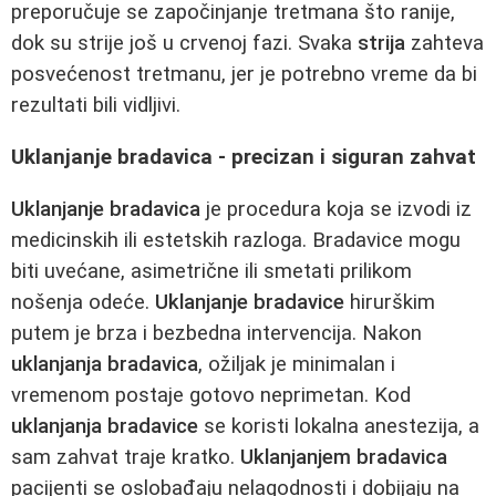
preporučuje se započinjanje tretmana što ranije,
dok su strije još u crvenoj fazi. Svaka
strija
zahteva
posvećenost tretmanu, jer je potrebno vreme da bi
rezultati bili vidljivi.
Uklanjanje bradavica - precizan i siguran zahvat
Uklanjanje bradavica
je procedura koja se izvodi iz
medicinskih ili estetskih razloga. Bradavice mogu
biti uvećane, asimetrične ili smetati prilikom
nošenja odeće.
Uklanjanje bradavice
hirurškim
putem je brza i bezbedna intervencija. Nakon
uklanjanja bradavica
, ožiljak je minimalan i
vremenom postaje gotovo neprimetan. Kod
uklanjanja bradavice
se koristi lokalna anestezija, a
sam zahvat traje kratko.
Uklanjanjem bradavica
pacijenti se oslobađaju nelagodnosti i dobijaju na