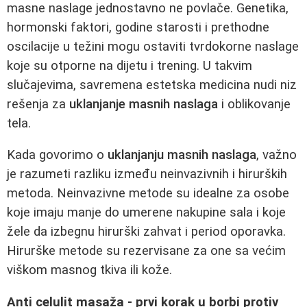
masne naslage jednostavno ne povlače. Genetika,
hormonski faktori, godine starosti i prethodne
oscilacije u težini mogu ostaviti tvrdokorne naslage
koje su otporne na dijetu i trening. U takvim
slučajevima, savremena estetska medicina nudi niz
rešenja za
uklanjanje masnih naslaga
i oblikovanje
tela.
Kada govorimo o
uklanjanju masnih naslaga
, važno
je razumeti razliku između neinvazivnih i hirurških
metoda. Neinvazivne metode su idealne za osobe
koje imaju manje do umerene nakupine sala i koje
žele da izbegnu hirurški zahvat i period oporavka.
Hirurške metode su rezervisane za one sa većim
viškom masnog tkiva ili kože.
Anti celulit masaža - prvi korak u borbi protiv