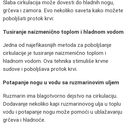
Slaba cirkulacija može dovesti do hladnih nogu,
grčeva i zamora. Evo nekoliko saveta kako možete
poboljšati protok krvi:
Tusiranje naizmenično toplom i hladnom vodom
Jedna od najefikasnijih metoda za poboljšanje
cirkulacije je tusiranje naizmenično toplom i
hladnom vodom. Ova tehnika stimuliše krvne
sudove i poboljšava protok krvi.
Potapanje nogu u vodu sa ruzmarinovim uljem
Ruzmarin ima blagotvorno dejstvo na cirkulaciju.
Dodavanje nekoliko kapi ruzmarinovog ulja u toplu
vodu i potapanje nogu može pomoći u ublažavanju
grčeva i hladnoće.