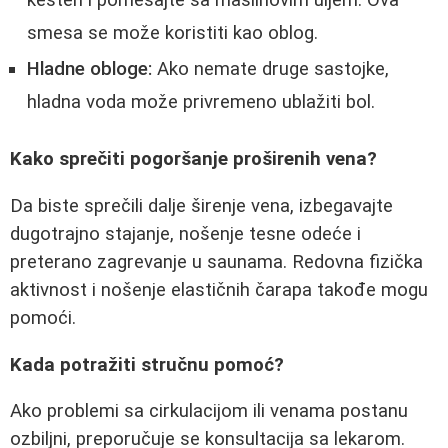
smesa se može koristiti kao oblog.
Hladne obloge:
Ako nemate druge sastojke,
hladna voda može privremeno ublažiti bol.
Kako sprečiti pogoršanje proširenih vena?
Da biste sprečili dalje širenje vena, izbegavajte
dugotrajno stajanje, nošenje tesne odeće i
preterano zagrevanje u saunama. Redovna fizička
aktivnost i nošenje elastičnih čarapa takođe mogu
pomoći.
Kada potražiti stručnu pomoć?
Ako problemi sa cirkulacijom ili venama postanu
ozbiljni, preporučuje se konsultacija sa lekarom.