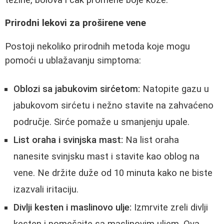
Prirodni lekovi za proširene vene
Postoji nekoliko prirodnih metoda koje mogu
pomoći u ublažavanju simptoma:
Oblozi sa jabukovim sirćetom:
Natopite gazu u
jabukovom sirćetu i nežno stavite na zahvaćeno
područje. Sirće pomaže u smanjenju upale.
List oraha i svinjska mast:
Na list oraha
nanesite svinjsku mast i stavite kao oblog na
vene. Ne držite duže od 10 minuta kako ne biste
izazvali iritaciju.
Divlji kesten i maslinovo ulje:
Izmrvite zreli divlji
kesten i pomešajte sa maslinovim uljem. Ova