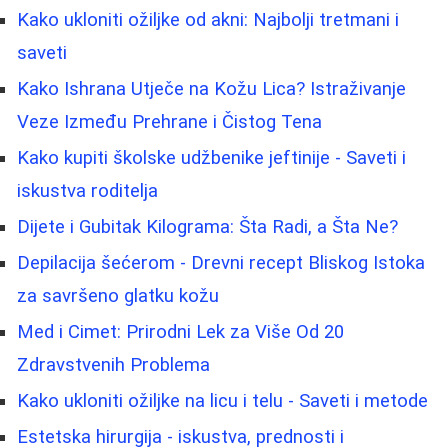
Kako ukloniti ožiljke od akni: Najbolji tretmani i
saveti
Kako Ishrana Utječe na Kožu Lica? Istraživanje
Veze Između Prehrane i Čistog Tena
Kako kupiti školske udžbenike jeftinije - Saveti i
iskustva roditelja
Dijete i Gubitak Kilograma: Šta Radi, a Šta Ne?
Depilacija šećerom - Drevni recept Bliskog Istoka
za savršeno glatku kožu
Med i Cimet: Prirodni Lek za Više Od 20
Zdravstvenih Problema
Kako ukloniti ožiljke na licu i telu - Saveti i metode
Estetska hirurgija - iskustva, prednosti i