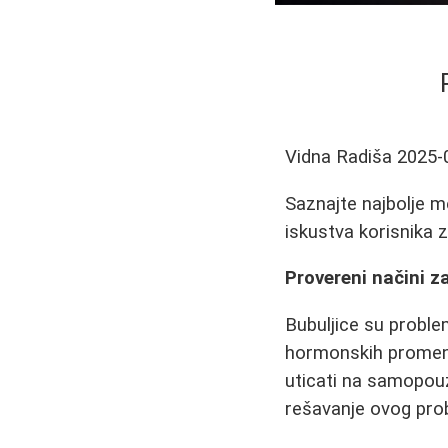
Vidna Radiša
2025-
Saznajte najbolje me
iskustva korisnika z
Provereni načini z
Bubuljice su problem
hormonskih promena,
uticati na samopou
rešavanje ovog prob