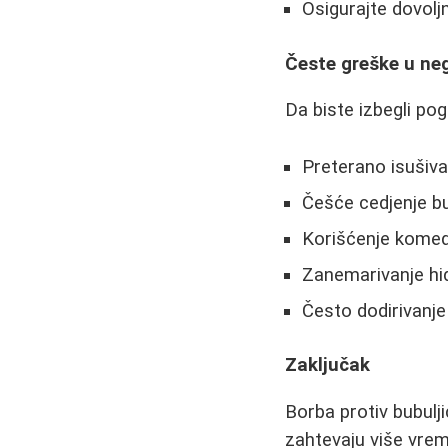
Osigurajte dovolj
Česte greške u ne
Da biste izbegli pog
Preterano isušiv
Češće cedjenje bu
Korišćenje komedo
Zanemarivanje hi
Često dodirivanje
Zaključak
Borba protiv bubulj
zahtevaju više vre