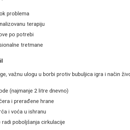
rok problema
nalizovanu terapiju
kove po potrebi
esionalne tretmane
il
e, važnu ulogu u borbi protiv bubuljica igra i način živ
de (najmanje 2 litre dnevno)
ćera i prerađene hrane
rća i voća u ishranu
radi poboljšanja cirkulacije