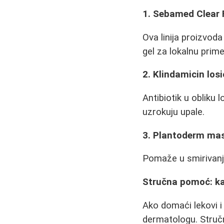
1. Sebamed Clear 
Ova linija proizvod
gel za lokalnu prim
2. Klindamicin los
Antibiotik u obliku 
uzrokuju upale.
3. Plantoderm ma
Pomaže u smirivanju
Stručna pomoć: ka
Ako domaći lekovi i
dermatologu. Struč