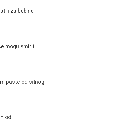
sti i za bebine
.
ce mogu smiriti
jem paste od sitnog
ih od