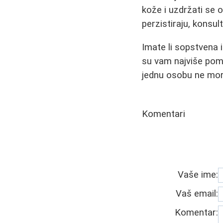
kože i uzdržati se 
perzistiraju, konsu
Imate li sopstvena 
su vam najviše pomo
jednu osobu ne mor
Komentari
Vaše ime:
Vaš email:
Komentar: