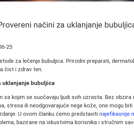
Provereni načini za uklanjanje bubuljic
06-25
tode za lečenje bubuljica. Prirodni preparati, dermatol
a čist i zdrav ten.
a uklanjanje bubuljica
 sa kojim se suočavaju ljudi svih uzrasta. Bez obzira d
 stresa ili neodgovarajuće nege kože, one mogu biti f
zdanje. U ovom članku ćemo predstaviti
najefikasnije
lema, bazirane na iskustvima korisnika i stručnim sav