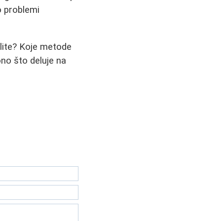
o problemi
elite? Koje metode
no što deluje na