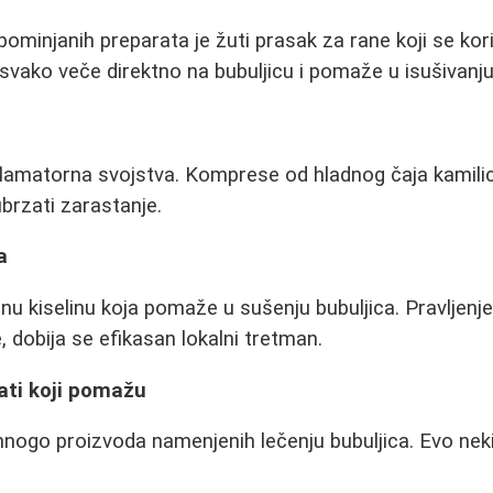
ominjanih preparata je žuti prasak za rane koji se kori
svako veče direktno na bubuljicu i pomaže u isušivanju
flamatorna svojstva. Komprese od hladnog čaja kamili
ubrzati zarastanje.
a
ilnu kiselinu koja pomaže u sušenju bubuljica. Pravljen
, dobija se efikasan lokalni tretman.
ati koji pomažu
mnogo proizvoda namenjenih lečenju bubuljica. Evo nek