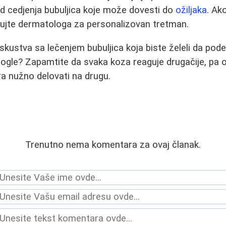
od cedjenja bubuljica koje može dovesti do
ožiljaka
. Ak
ltujte dermatologa za personalizovan tretman.
iskustva sa lečenjem bubuljica koja biste želeli da pod
gle? Zapamtite da svaka koza reaguje drugačije, pa o
a nužno delovati na drugu.
Trenutno nema komentara za ovaj članak.