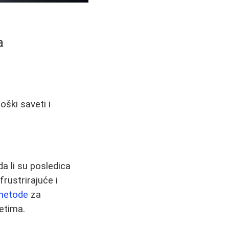
a
oški saveti i
a li su posledica
rustrirajuće i
 metode
za
etima.