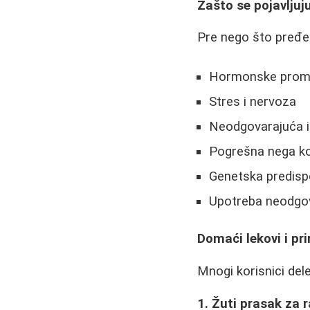
Zašto se pojavljuj
Pre nego što pređe
Hormonske promen
Stres i nervoza
Neodgovarajuća 
Pogrešna nega k
Genetska predispo
Upotreba neodgo
Domaći lekovi i pr
Mnogi korisnici del
1. Žuti prasak za 