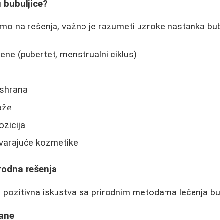
u bubuljice?
mo na rešenja, važno je razumeti uzroke nastanka bubu
e (pubertet, menstrualni ciklus)
ishrana
ože
zicija
varajuće kozmetike
irodna rešenja
e pozitivna iskustva sa prirodnim metodama lečenja bub
rane