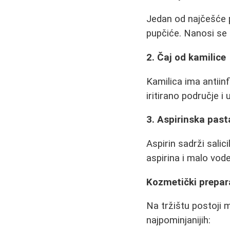
Jedan od najčešće p
pupčiće. Nanosi se 
2. Čaj od kamilice
Kamilica ima antiin
iritirano područje i 
3. Aspirinska past
Aspirin sadrži salic
aspirina i malo vode
Kozmetički prepar
Na tržištu postoji 
najpominjanijih: