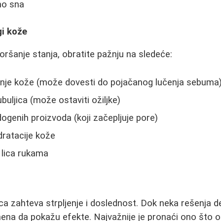
no sna
gi kože
oršanje stanja, obratite pažnju na sledeće:
anje kože (može dovesti do pojačanog lučenja sebuma
buljica (može ostaviti ožiljke)
genih proizvoda (koji začepljuje pore)
dratacije kože
 lica rukama
ica zahteva strpljenje i doslednost. Dok neka rešenja 
mena da pokažu efekte. Najvažnije je pronaći ono što 