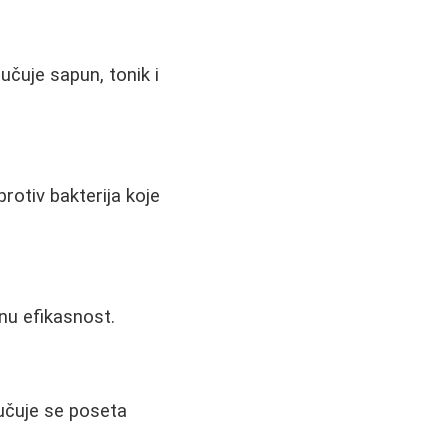
učuje sapun, tonik i
protiv bakterija koje
nu efikasnost.
ručuje se poseta