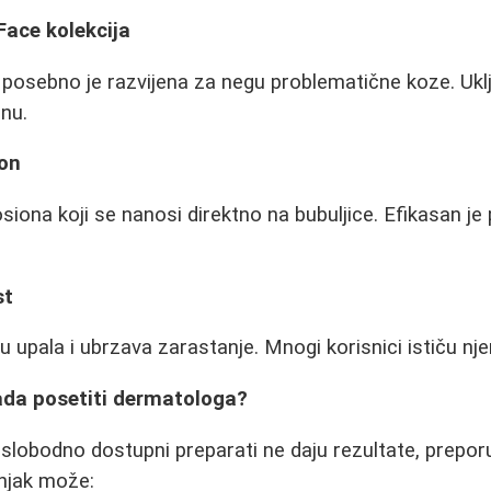
Face kolekcija
a posebno je razvijena za negu problematične koze. Uklj
enu.
ion
losiona koji se nanosi direktno na bubuljice. Efikasan je 
st
 upala i ubrzava zarastanje. Mnogi korisnici ističu nje
da posetiti dermatologa?
 slobodno dostupni preparati ne daju rezultate, prepo
njak može: