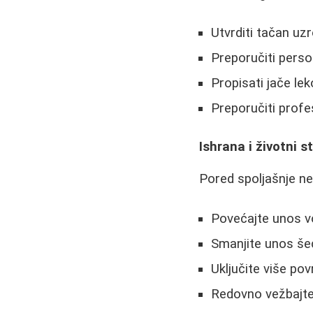
Utvrditi tačan uz
Preporučiti perso
Propisati jače le
Preporučiti prof
Ishrana i životni st
Pored spoljašnje neg
Povećajte unos vo
Smanjite unos še
Uključite više pov
Redovno vežbajte 