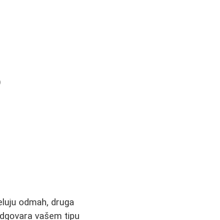
)
deluju odmah, druga
odgovara vašem tipu