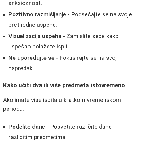
anksioznost.
Pozitivno razmišljanje
- Podsećajte se na svoje
prethodne uspehe.
Vizuelizacija uspeha
- Zamislite sebe kako
uspešno polažete ispit.
Ne upoređujte se
- Fokusirajte se na svoj
napredak.
Kako učiti dva ili više predmeta istovremeno
Ako imate više ispita u kratkom vremenskom
periodu:
Podelite dane
- Posvetite različite dane
različitim predmetima.