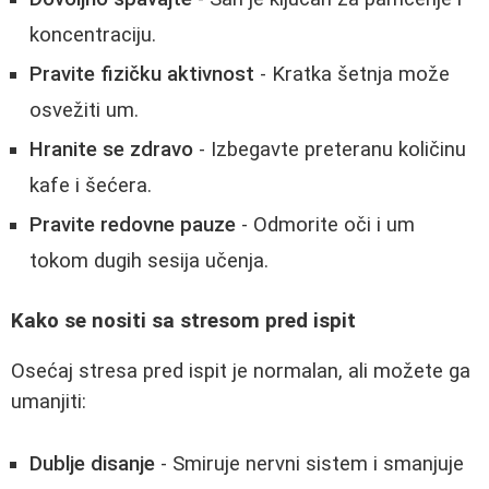
koncentraciju.
Pravite fizičku aktivnost
- Kratka šetnja može
osvežiti um.
Hranite se zdravo
- Izbegavte preteranu količinu
kafe i šećera.
Pravite redovne pauze
- Odmorite oči i um
tokom dugih sesija učenja.
Kako se nositi sa stresom pred ispit
Osećaj stresa pred ispit je normalan, ali možete ga
umanjiti:
Dublje disanje
- Smiruje nervni sistem i smanjuje