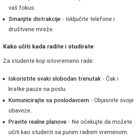
vaš fokus.
Smanjite distrakcije
- Isključite telefone i
društvene mreže.
Kako učiti kada radite i studirate
Za studente koji istovremeno rade:
Iskoristite svaki slobodan trenutak
- Čak i
kratke pauze na poslu.
Komunicirajte sa poslodavcem
- Objasnite svoje
obaveze.
Pravite realne planove
- Ne očekujte da možete
učiti kao studenti sa punim radnim vremenom.