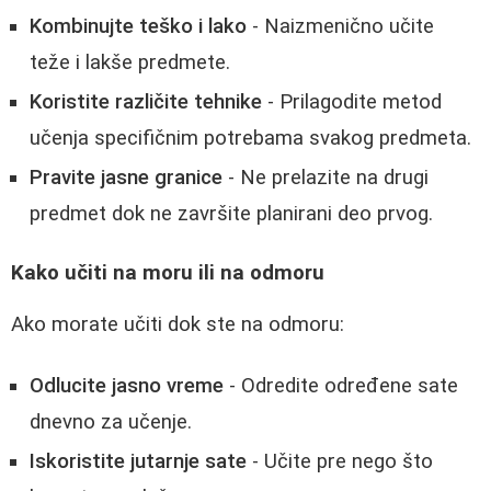
Kombinujte teško i lako
- Naizmenično učite
teže i lakše predmete.
Koristite različite tehnike
- Prilagodite metod
učenja specifičnim potrebama svakog predmeta.
Pravite jasne granice
- Ne prelazite na drugi
predmet dok ne završite planirani deo prvog.
Kako učiti na moru ili na odmoru
Ako morate učiti dok ste na odmoru:
Odlucite jasno vreme
- Odredite određene sate
dnevno za učenje.
Iskoristite jutarnje sate
- Učite pre nego što