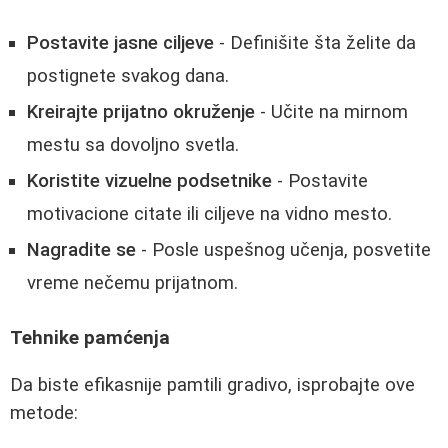
Postavite jasne ciljeve
- Definišite šta želite da
postignete svakog dana.
Kreirajte prijatno okruženje
- Učite na mirnom
mestu sa dovoljno svetla.
Koristite vizuelne podsetnike
- Postavite
motivacione citate ili ciljeve na vidno mesto.
Nagradite se
- Posle uspešnog učenja, posvetite
vreme nečemu prijatnom.
Tehnike pamćenja
Da biste efikasnije pamtili gradivo, isprobajte ove
metode: