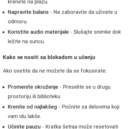
krenete na plažu.
Napravite balans
- Ne zaboravite da uživate u
odmoru.
Koristite audio materijale
- Slušajte snimke dok
ležite na suncu.
Kako se nositi sa blokadom u učenju
Ako osetite da ne možete da se fokusirate:
Promenite okruženje
- Preselite se u drugu
prostoriju ili biblioteku.
Krenite od najlakšeg
- Počnite sa delovima koji
vam idu lakše.
Učinite pauzu
- Kratka šetnja može resetovati