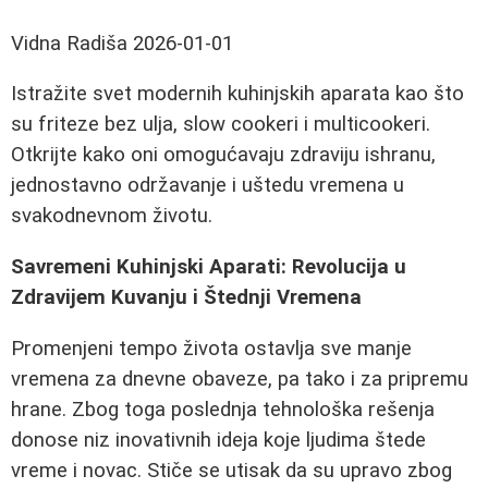
Vidna Radiša
2026-01-01
Istražite svet modernih kuhinjskih aparata kao što
su friteze bez ulja, slow cookeri i multicookeri.
Otkrijte kako oni omogućavaju zdraviju ishranu,
jednostavno održavanje i uštedu vremena u
svakodnevnom životu.
Savremeni Kuhinjski Aparati: Revolucija u
Zdravijem Kuvanju i Štednji Vremena
Promenjeni tempo života ostavlja sve manje
vremena za dnevne obaveze, pa tako i za pripremu
hrane. Zbog toga poslednja tehnološka rešenja
donose niz inovativnih ideja koje ljudima štede
vreme i novac. Stiče se utisak da su upravo zbog