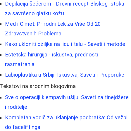
Depilacija šećerom - Drevni recept Bliskog Istoka
za savršeno glatku kožu
Med i Cimet: Prirodni Lek za Više Od 20
Zdravstvenih Problema
Kako ukloniti ožiljke na licu i telu - Saveti i metode
Estetska hirurgija - iskustva, prednosti i
razmatranja
Labioplastika u Srbiji: Iskustva, Saveti i Preporuke
Tekstovi na srodnim blogovima
Sve o operaciji klempavih ušiju: Saveti za tinejdžere
i roditelje
Kompletan vodič za uklanjanje podbratka: Od vežbi
do faceliftinga