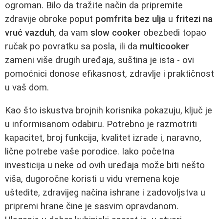
ogroman. Bilo da tražite način da pripremite
zdravije obroke poput
pomfrita bez ulja
u
fritezi na
vruć vazduh
, da vam
slow cooker
obezbedi topao
ručak po povratku sa posla, ili da
multicooker
zameni više drugih uređaja, suština je ista - ovi
pomoćnici donose efikasnost, zdravlje i praktičnost
u vaš dom.
Kao što iskustva brojnih korisnika pokazuju, ključ je
u informisanom odabiru. Potrebno je razmotriti
kapacitet, broj funkcija, kvalitet izrade i, naravno,
lične potrebe vaše porodice. Iako početna
investicija u neke od ovih uređaja može biti nešto
viša, dugoročne koristi u vidu vremena koje
uštedite, zdravijeg načina ishrane i zadovoljstva u
pripremi hrane čine je sasvim opravdanom.