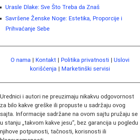
Urasle Dlake: Sve Što Treba da Znaš
Savršene Ženske Noge: Estetika, Proporcije i
Prihvaćanje Sebe
O nama
|
Kontakt
|
Politika privatnosti
|
Uslovi
korišćenja
|
Marketinški servisi
Urednici i autori ne preuzimaju nikakvu odgovornost
za bilo kakve greške ili propuste u sadržaju ovog
sajta. Informacije sadržane na ovom sajtu pružaju se
u stanju „takvom kakve jesu“, bez garancija u pogledu
njihove potpunosti, tačnosti, korisnosti ili