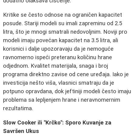
dodatno olakšava čišćenje.
Kritike se često odnose na ograničen kapacitet
posude. Stariji modeli su imali zapreminu od 2.5
litra, što je mnogi smatrali nedovoljnim. Noviji pro
modeli imaju povećan kapacitet na 3.5 litra, ali
korisnici i dalje upozoravaju da je nemoguće
ravnomerno ispeći preteranu količinu hrane
odjednom. Kvalitet materijala, snaga i broj
programa direktno zavise od cene uređaja. Iako je
investicija nešto viša, vlasnici smatraju da je
potpuno opravdana, dok jeftiniji modeli često imaju
problema sa lepljenjem hrane i neravnomernim
rezultatima.
Slow Cooker ili "Krčko": Sporo Kuvanje za
Savršen Ukus