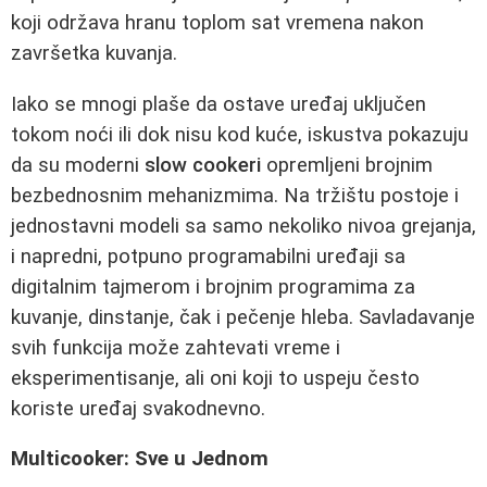
koji održava hranu toplom sat vremena nakon
završetka kuvanja.
Iako se mnogi plaše da ostave uređaj uključen
tokom noći ili dok nisu kod kuće, iskustva pokazuju
da su moderni
slow cookeri
opremljeni brojnim
bezbednosnim mehanizmima. Na tržištu postoje i
jednostavni modeli sa samo nekoliko nivoa grejanja,
i napredni, potpuno programabilni uređaji sa
digitalnim tajmerom i brojnim programima za
kuvanje, dinstanje, čak i pečenje hleba. Savladavanje
svih funkcija može zahtevati vreme i
eksperimentisanje, ali oni koji to uspeju često
koriste uređaj svakodnevno.
Multicooker: Sve u Jednom