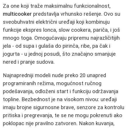
Za one koji traže maksimalnu funkcionalnost,
multicooker
predstavlja vrhunsko rešenje. Ovo su
sveobuhvatni električni uređaji koji kombinuju
funkcije ekspres lonca, slow cookera, pariča, i još
mnogo toga. Omogućavaju pripremu najrazličitijih
jela - od supa i gulaša do pirinča, ribe, pa čak i
jogurta - u jednoj posudi, što značajno smanjuje
nered i pranje sudova.
Najnapredniji modeli nude preko 20 unapred
programiranih režima, mogućnost ručnog
podešavanja, odloženi start i funkciju održavanja
topline. Bezbednost je na visokom nivou: uređaji
imaju brojne sigurnosne brave, senzore za kontrolu
pritiska i pregrevanja, te se ne mogu pokrenuti ako
poklopac nije pravilno zatvoren. Nakon kuvanja,