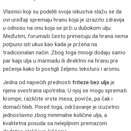
Vlasnici koji su podelili svoja iskustva slažu se da
ovi uređaji spremaju hranu koja je izrazito zdravija
u odnosu na onu koja se prži u dubokom ulju.
Međutim, forumaši često primećuju da hrana
nema
potpuno isti ukus
kao kada je pržena na
tradicionalan način. Zbog toga mnogi dodaju samo
par kapi ulja u marinadu ili direktno na hranu pre
pečenja kako bi postigli željenu teksturu i aromu.
Jedna od najvećih prednosti
friteze bez ulja
je
njena svestrana upotreba. U njoj se mogu spremati
krompir, različite vrste mesa, povrće, pa čak i
domaći hleb. Pored toga, održavanje je izuzetno
jednostavno zbog minimalne količine ulja, a
kvalitetna posuda sa nelepljivim premazom