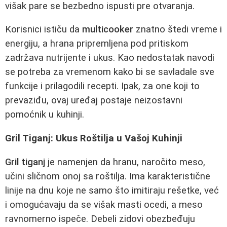
višak pare se bezbedno ispusti pre otvaranja.
Korisnici ističu da
multicooker
znatno štedi vreme i
energiju, a hrana pripremljena pod pritiskom
zadržava nutrijente i ukus. Kao nedostatak navodi
se potreba za vremenom kako bi se savladale sve
funkcije i prilagodili recepti. Ipak, za one koji to
prevaziđu, ovaj uređaj postaje neizostavni
pomoćnik u kuhinji.
Gril Tiganj: Ukus Roštilja u Vašoj Kuhinji
Gril tiganj
je namenjen da hranu, naročito meso,
učini sličnom onoj sa roštilja. Ima karakteristične
linije na dnu koje ne samo što imitiraju rešetke, već
i omogućavaju da se višak masti ocedi, a meso
ravnomerno ispeče. Debeli zidovi obezbeđuju