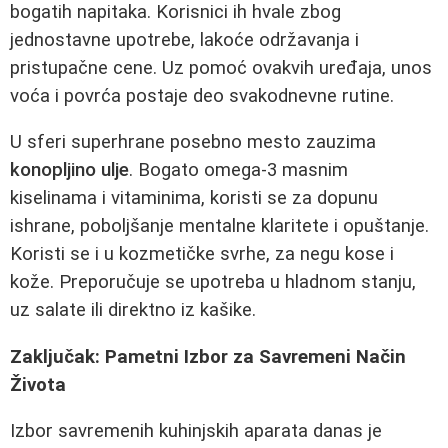
bogatih napitaka. Korisnici ih hvale zbog
jednostavne upotrebe, lakoće održavanja i
pristupačne cene. Uz pomoć ovakvih uređaja, unos
voća i povrća postaje deo svakodnevne rutine.
U sferi superhrane posebno mesto zauzima
konopljino ulje
. Bogato omega-3 masnim
kiselinama i vitaminima, koristi se za dopunu
ishrane, poboljšanje mentalne klaritete i opuštanje.
Koristi se i u kozmetičke svrhe, za negu kose i
kože. Preporučuje se upotreba u hladnom stanju,
uz salate ili direktno iz kašike.
Zaključak: Pametni Izbor za Savremeni Način
Života
Izbor savremenih kuhinjskih aparata danas je