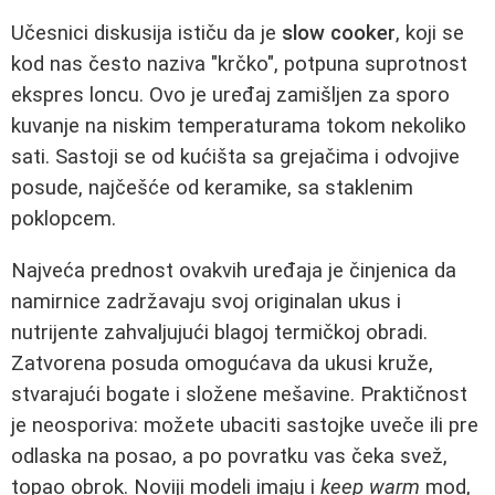
Učesnici diskusija ističu da je
slow cooker
, koji se
kod nas često naziva "krčko", potpuna suprotnost
ekspres loncu. Ovo je uređaj zamišljen za sporo
kuvanje na niskim temperaturama tokom nekoliko
sati. Sastoji se od kućišta sa grejačima i odvojive
posude, najčešće od keramike, sa staklenim
poklopcem.
Najveća prednost ovakvih uređaja je činjenica da
namirnice zadržavaju svoj originalan ukus i
nutrijente zahvaljujući blagoj termičkoj obradi.
Zatvorena posuda omogućava da ukusi kruže,
stvarajući bogate i složene mešavine. Praktičnost
je neosporiva: možete ubaciti sastojke uveče ili pre
odlaska na posao, a po povratku vas čeka svež,
topao obrok. Noviji modeli imaju i
keep warm
mod,