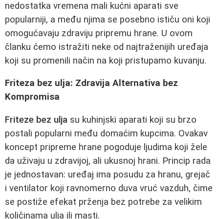
nedostatka vremena mali kućni aparati sve
popularniji, a među njima se posebno ističu oni koji
omogućavaju zdraviju pripremu hrane. U ovom
članku ćemo istražiti neke od najtraženijih uređaja
koji su promenili način na koji pristupamo kuvanju.
Friteza bez ulja: Zdravija Alternativa bez
Kompromisa
Friteze bez ulja
su kuhinjski aparati koji su brzo
postali popularni među domaćim kupcima. Ovakav
koncept pripreme hrane pogoduje ljudima koji žele
da uživaju u zdravijoj, ali ukusnoj hrani. Princip rada
je jednostavan: uređaj ima posudu za hranu, grejač
i ventilator koji ravnomerno duva vruć vazduh, čime
se postiže efekat prženja bez potrebe za velikim
količinama ulja ili masti.