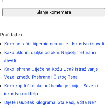
Slanje komentara
Pročitajte i...
Kako se rešiti hiperpigmentacije - Iskustva i saveti
Kako ukloniti ožiljke od akni: Najbolji tretmani i
saveti
Kako Ishrana Utječe na Kožu Lica? Istraživanje
Veze Između Prehrane i Čistog Tena
Kako kupiti školske udžbenike jeftinije - Saveti i
iskustva roditelja
Dijete i Gubitak Kilograma: Šta Radi, a Šta Ne?