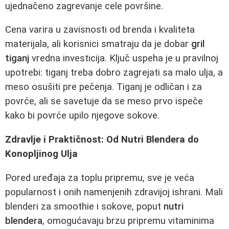
ujednačeno zagrevanje cele površine.
Cena varira u zavisnosti od brenda i kvaliteta
materijala, ali korisnici smatraju da je dobar
gril
tiganj
vredna investicija. Ključ uspeha je u pravilnoj
upotrebi: tiganj treba dobro zagrejati sa malo ulja, a
meso osušiti pre pečenja. Tiganj je odličan i za
povrće, ali se savetuje da se meso prvo ispeče
kako bi povrće upilo njegove sokove.
Zdravlje i Praktičnost: Od Nutri Blendera do
Konopljinog Ulja
Pored uređaja za toplu pripremu, sve je veća
popularnost i onih namenjenih zdravijoj ishrani. Mali
blenderi za smoothie i sokove, poput
nutri
blendera
, omogućavaju brzu pripremu vitaminima