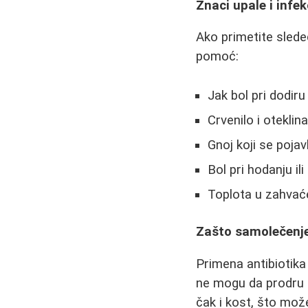
Znaci upale i infek
Ako primetite slede
pomoć:
Jak bol pri dodiru i
Crvenilo i oteklin
Gnoj koji se pojavl
Bol pri hodanju ili
Toplota u zahva
Zašto samolečenje
Primena antibiotika
ne mogu da prodru do
čak i kost, što mož