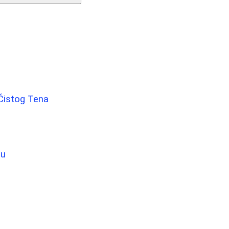
 Čistog Tena
žu