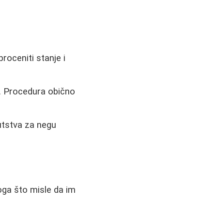
proceniti stanje i
m. Procedura obično
putstva za negu
toga što misle da im