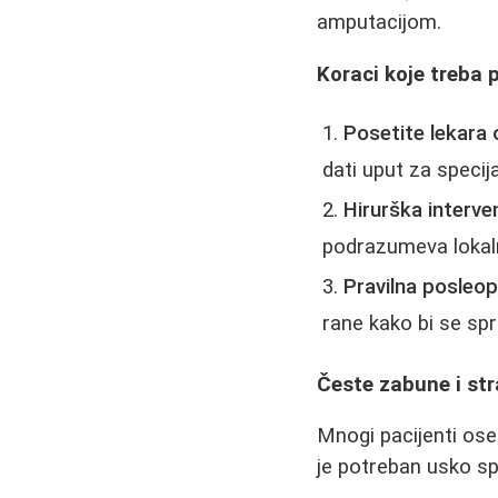
amputacijom.
Koraci koje treba 
Posetite lekara
dati uput za specija
Hirurška interve
podrazumeva lokaln
Pravilna posleo
rane kako bi se spr
Česte zabune i str
Mnogi pacijenti ose
je potreban usko sp