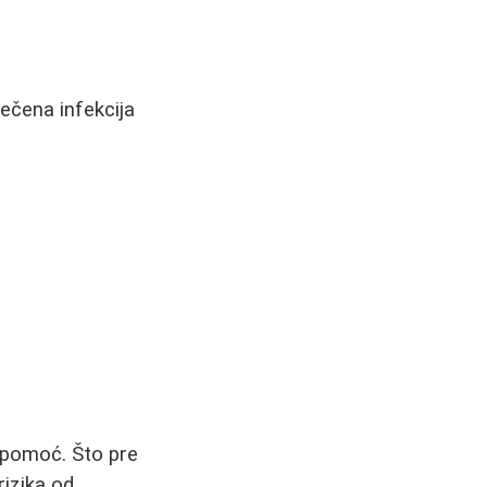
ečena infekcija
u pomoć. Što pre
rizika od