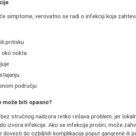
cije
će simptome, verovatno se radi o infekciji koja zahte
li pritisku
a oko nokta
juje
 stajanju
ćenom području
 može biti opasno?
 bez stručnog nadzora retko rešava problem, jer lokaln
 izvora infekcije. Ako se infekcija proširi, može zahvat
e dovesti do ozbiljnih komplikacija poput gangrene ili 