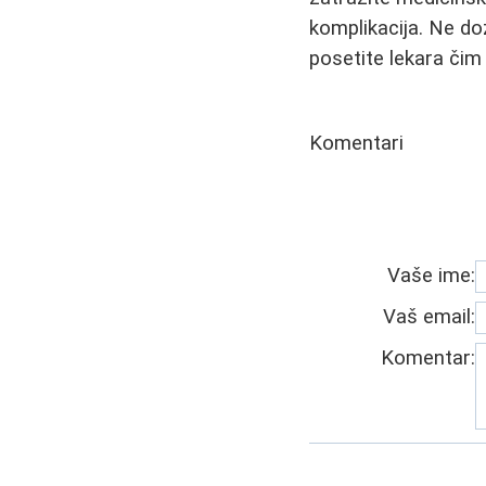
komplikacija. Ne doz
posetite lekara čim 
Komentari
Vaše ime:
Vaš email:
Komentar: