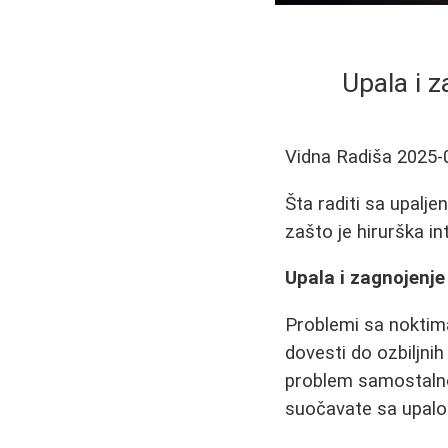
Upala i z
Vidna Radiša
2025-
Šta raditi sa upalj
zašto je hirurška in
Upala i zagnojenje 
Problemi sa noktim
dovesti do ozbiljni
problem samostalno,
suočavate sa upalo