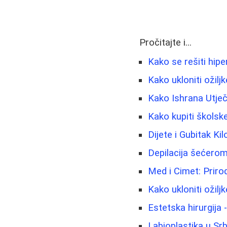
Pročitajte i...
Kako se rešiti hipe
Kako ukloniti ožiljk
Kako Ishrana Utječ
Kako kupiti školske 
Dijete i Gubitak Ki
Depilacija šećerom
Med i Cimet: Priro
Kako ukloniti ožiljk
Estetska hirurgija 
Labioplastika u Srb