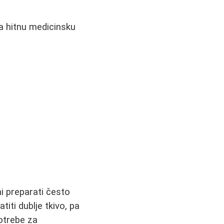
va hitnu medicinsku
i preparati često
iti dublje tkivo, pa
potrebe za