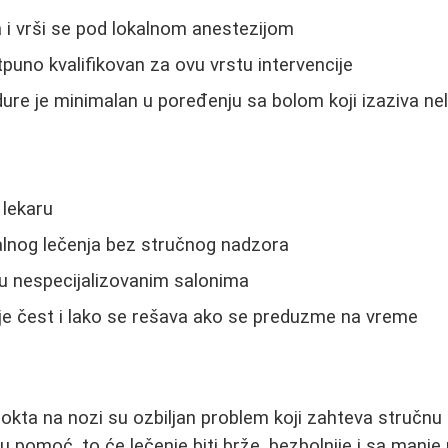
 i vrši se pod lokalnom anestezijom
tpuno kvalifikovan za ovu vrstu intervencije
re je minimalan u poređenju sa bolom koji izaziva nel
 lekaru
lnog lečenja bez stručnog nadzora
u nespecijalizovanim salonima
je čest i lako se rešava ako se preduzme na vreme
nokta na nozi su ozbiljan problem koji zahteva stručn
 pomoć, to će lečenje biti brže, bezbolnije i sa manje 