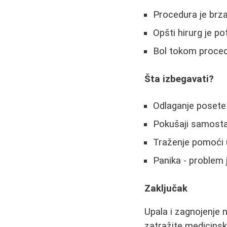
Procedura je brza
Opšti hirurg je po
Bol tokom procedu
Šta izbegavati?
Odlaganje posete
Pokušaji samosta
Traženje pomoći 
Panika - problem 
Zaključak
Upala i zagnojenje 
zatražite medicinsku