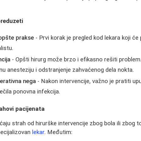
preduzeti
 opšte prakse
- Prvi korak je pregled kod lekara koji će 
listu.
ncija
- Opšti hirurg može brzo i efikasno rešiti proble
u anesteziju i odstranjenje zahvaćenog dela nokta.
perativna nega
- Nakon intervencije, važno je pratiti u
ečila ponovna infekcija.
ahovi pacijenata
ćaju strah od hirurške intervencije zbog bola ili zbog 
ecijalizovan
lekar
. Međutim: