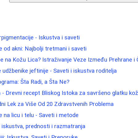
rpigmentacije - Iskustva i saveti
e od akni: Najbolji tretmani i saveti
e na Kožu Lica? Istraživanje Veze Između Prehrane i
udžbenike jeftinije - Saveti i iskustva roditelja
lograma: Šta Radi, a Šta Ne?
 - Drevni recept Bliskog Istoka za savršeno glatku ko
dni Lek za Više Od 20 Zdravstvenih Problema
e na licu i telu - Saveti i metode
- iskustva, prednosti i razmatranja
iji: Iskustva, Saveti i Preporuke