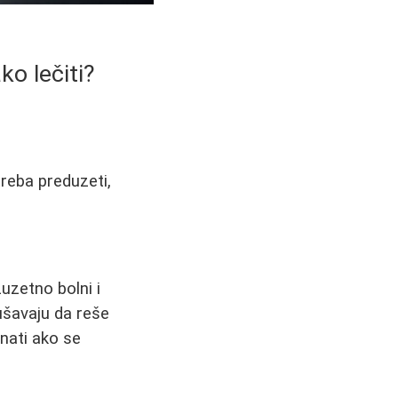
ko lečiti?
treba preduzeti,
uzetno bolni i
ušavaju da reše
nati ako se