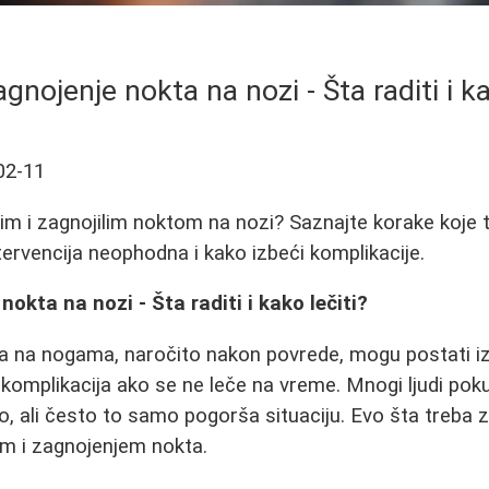
agnojenje nokta na nozi - Šta raditi i ka
02-11
enim i zagnojilim noktom na nozi? Saznajte korake koje 
tervencija neophodna i kako izbeći komplikacije.
nokta na nozi - Šta raditi i kako lečiti?
a na nogama, naročito nakon povrede, mogu postati iz
h komplikacija ako se ne leče na vreme. Mnogi ljudi pok
 ali često to samo pogorša situaciju. Evo šta treba z
m i zagnojenjem nokta.