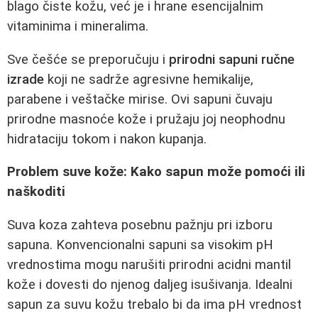
blago čiste kožu, već je i hrane esencijalnim
vitaminima i mineralima.
Sve češće se preporučuju i
prirodni sapuni ručne
izrade
koji ne sadrže agresivne hemikalije,
parabene i veštačke mirise. Ovi sapuni čuvaju
prirodne masnoće kože i pružaju joj neophodnu
hidrataciju tokom i nakon kupanja.
Problem suve kože: Kako sapun može pomoći ili
naškoditi
Suva koza zahteva posebnu pažnju pri izboru
sapuna. Konvencionalni sapuni sa visokim pH
vrednostima mogu narušiti prirodni acidni mantil
kože i dovesti do njenog daljeg isušivanja. Idealni
sapun za suvu kožu trebalo bi da ima pH vrednost