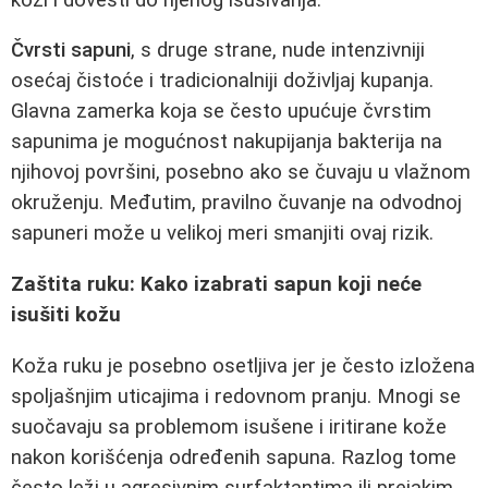
Čvrsti sapuni
, s druge strane, nude intenzivniji
osećaj čistoće i tradicionalniji doživljaj kupanja.
Glavna zamerka koja se često upućuje čvrstim
sapunima je mogućnost nakupijanja bakterija na
njihovoj površini, posebno ako se čuvaju u vlažnom
okruženju. Međutim, pravilno čuvanje na odvodnoj
sapuneri može u velikoj meri smanjiti ovaj rizik.
Zaštita ruku: Kako izabrati sapun koji neće
isušiti kožu
Koža ruku je posebno osetljiva jer je često izložena
spoljašnjim uticajima i redovnom pranju. Mnogi se
suočavaju sa problemom isušene i iritirane kože
nakon korišćenja određenih sapuna. Razlog tome
često leži u agresivnim surfaktantima ili prejakim