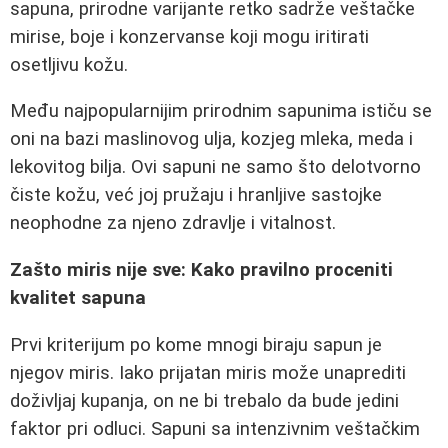
sapuna, prirodne varijante retko sadrže veštačke
mirise, boje i konzervanse koji mogu iritirati
osetljivu kožu.
Među najpopularnijim prirodnim sapunima ističu se
oni na bazi maslinovog ulja, kozjeg mleka, meda i
lekovitog bilja. Ovi sapuni ne samo što delotvorno
čiste kožu, već joj pružaju i hranljive sastojke
neophodne za njeno zdravlje i vitalnost.
Zašto miris nije sve: Kako pravilno proceniti
kvalitet sapuna
Prvi kriterijum po kome mnogi biraju sapun je
njegov miris. Iako prijatan miris može unaprediti
doživljaj kupanja, on ne bi trebalo da bude jedini
faktor pri odluci. Sapuni sa intenzivnim veštačkim