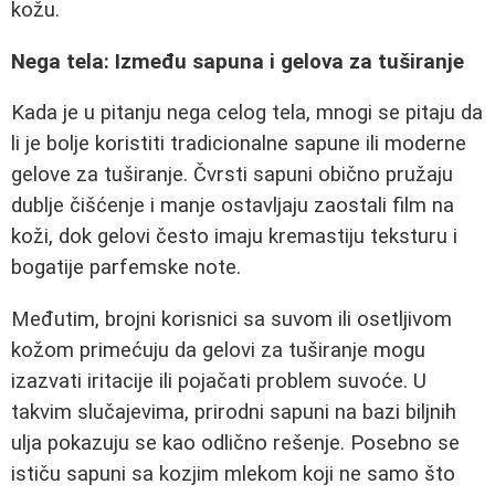
kožu.
Nega tela: Između sapuna i gelova za tuširanje
Kada je u pitanju negа celog tela, mnogi se pitaju da
li je bolje koristiti tradicionalne sapune ili moderne
gelove za tuširanje. Čvrsti sapuni obično pružaju
dublje čišćenje i manje ostavljaju zaostali film na
koži, dok gelovi često imaju kremastiju teksturu i
bogatije parfemske note.
Međutim, brojni korisnici sa suvom ili osetljivom
kožom primećuju da gelovi za tuširanje mogu
izazvati iritacije ili pojačati problem suvoće. U
takvim slučajevima, prirodni sapuni na bazi biljnih
ulja pokazuju se kao odlično rešenje. Posebno se
ističu sapuni sa kozjim mlekom koji ne samo što