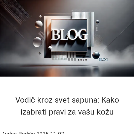
Vodič kroz svet sapuna: Kako
izabrati pravi za vašu kožu
Vidna Radiša
2025-11-07