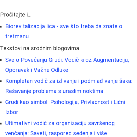
Pročitajte i...
Biorevitalizacija lica - sve što treba da znate o
tretmanu
Tekstovi na srodnim blogovima
Sve o Povećanju Grudi: Vodič kroz Augmentaciju,
Oporavak i Važne Odluke
Kompletan vodič za izlivanje i podmlađivanje šaka:
Rešavanje problema s uraslim noktima
Grudi kao simbol: Psihologija, Privlačnost i Lični
Izbori
Ultimativni vodič za organizaciju savršenog
venčanja: Saveti, raspored sedenja i više