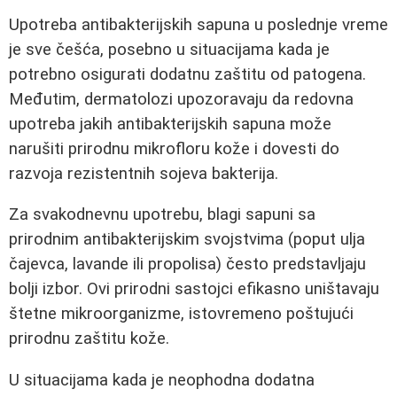
Upotreba antibakterijskih sapuna u poslednje vreme
je sve češća, posebno u situacijama kada je
potrebno osigurati dodatnu zaštitu od patogena.
Međutim, dermatolozi upozoravaju da redovna
upotreba jakih antibakterijskih sapuna može
narušiti prirodnu mikrofloru kože i dovesti do
razvoja rezistentnih sojeva bakterija.
Za svakodnevnu upotrebu, blagi sapuni sa
prirodnim antibakterijskim svojstvima (poput ulja
čajevca, lavande ili propolisa) često predstavljaju
bolji izbor. Ovi prirodni sastojci efikasno uništavaju
štetne mikroorganizme, istovremeno poštujući
prirodnu zaštitu kože.
U situacijama kada je neophodna dodatna