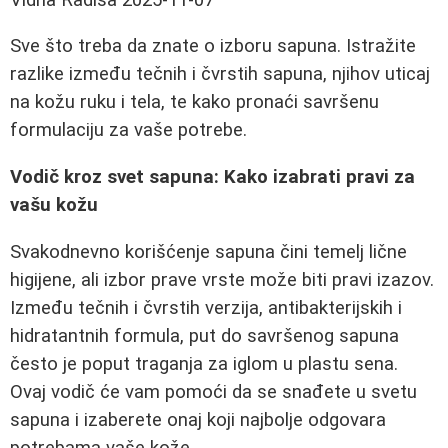
Sve što treba da znate o izboru sapuna. Istražite
razlike između tečnih i čvrstih sapuna, njihov uticaj
na kožu ruku i tela, te kako pronaći savršenu
formulaciju za vaše potrebe.
Vodič kroz svet sapuna: Kako izabrati pravi za
vašu kožu
Svakodnevno korišćenje sapuna čini temelj lične
higijene, ali izbor prave vrste može biti pravi izazov.
Između tečnih i čvrstih verzija, antibakterijskih i
hidratantnih formula, put do savršenog sapuna
često je poput traganja za iglom u plastu sena.
Ovaj vodič će vam pomoći da se snađete u svetu
sapuna i izaberete onaj koji najbolje odgovara
potrebama vaše kože.