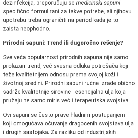
dezinfekcija, preporučuju se
medicinski sapuni
specifično formulirani za takve potrebe, ali njihovu
upotrebu treba ograničiti na period kada je to
zaista neophodno.
Prirodni sapuni: Trend ili dugoročno rešenje?
Sve veća popularnost prirodnih sapuna nije samo
prolazan trend, već svesna odluka potrošača koji
teže kvalitetnijem odnosu prema svojoj koži i
životnoj sredini. Prirodni sapuni ručne izrade obično
sadrže kvalitetnije sirovine i esencijalna ulja koja
pružaju ne samo miris već i terapeutska svojstva.
Ovi sapuni se često prave hladnim postupanjem
koji omogućava očuvanje dragocenih svojstava ulja
i drugih sastojaka. Za razliku od industrijskih