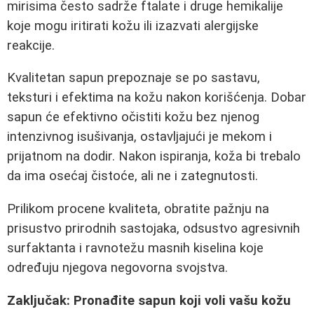
mirisima često sadrže ftalate i druge hemikalije
koje mogu iritirati kožu ili izazvati alergijske
reakcije.
Kvalitetan sapun prepoznaje se po sastavu,
teksturi i efektima na kožu nakon korišćenja. Dobar
sapun će efektivno očistiti kožu bez njenog
intenzivnog isušivanja, ostavljajući je mekom i
prijatnom na dodir. Nakon ispiranja, koža bi trebalo
da ima osećaj čistoće, ali ne i zategnutosti.
Prilikom procene kvaliteta, obratite pažnju na
prisustvo prirodnih sastojaka, odsustvo agresivnih
surfaktanta i ravnotežu masnih kiselina koje
određuju njegova negovorna svojstva.
Zaključak: Pronađite sapun koji voli vašu kožu