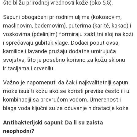
što bližu prirodnoj vrednosti kože (oko 5,5).
Sapuni obogaćeni prirodnim uljima (kokosovim,
maslinovim, bademovim), puterima (karité, kakao) i
voskovima (pčelinjim) formiraju zaštitni sloj na koži
i sprečavaju gubitak vlage. Dodaci poput ovsa,
kamilice i lavande pružaju dodatna umirujuća
svojstva, što je posebno korisno za kožu sklonu
iritacijama i crvenilu.
Važno je napomenuti da čak i najkvalitetniji sapun
može isušiti kožu ako se koristi previše često ili u
kombinaciji sa prevrućom vodom. Umerenost i
blaga voda ključni su za očuvanje hidratacije kože.
Antibakterijski sapuni: Da li su zaista
neophodni?