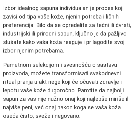
Izbor idealnog sapuna individualan je proces koji
zavisi od tipa vaše kože, njenih potreba i ličnih
preferencija. Bilo da se opredelite za tečni ili čvrsti,
industrijski ili prirodni sapun, ključno je da pažljivo
slušate kako vaša koža reaguje i prilagodite svoj
izbor njenim potrebama.
Pametnom selekcijom i svesnošću o sastavu
proizvoda, možete transformisati svakodnevni
ritual pranja u akt nege koji će očuvati zdravlje i
lepotu vaše kože dugoročno. Pamtite da najbolji
sapun za vas nije nužno onaj koji najlepše miriše ili
najviše peni, već onaj nakon koga se vaša koža
oseća čisto, sveže i negovano.