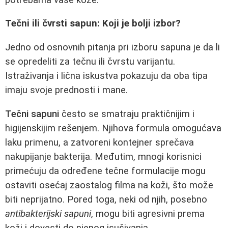
Tečni ili čvrsti sapun: Koji je bolji izbor?
Jedno od osnovnih pitanja pri izboru sapuna je da li
se opredeliti za tečnu ili čvrstu varijantu.
Istraživanja i lična iskustva pokazuju da oba tipa
imaju svoje prednosti i mane.
Tečni sapuni
često se smatraju praktičnijim i
higijenskijim rešenjem. Njihova formula omogućava
laku primenu, a zatvoreni kontejner sprečava
nakupijanje bakterija. Međutim, mnogi korisnici
primećuju da određene tečne formulacije mogu
ostaviti osećaj zaostalog filma na koži, što može
biti neprijatno. Pored toga, neki od njih, posebno
antibakterijski sapuni
, mogu biti agresivni prema
koži i dovesti do njenog isušivanja.