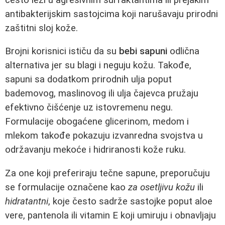
antibakterijskim sastojcima koji narušavaju prirodni
zaštitni sloj kože.
Brojni korisnici ističu da su
bebi sapuni
odlična
alternativa jer su blagi i neguju kožu. Takođe,
sapuni sa dodatkom prirodnih ulja poput
bademovog, maslinovog ili ulja čajevca pružaju
efektivno čišćenje uz istovremenu negu.
Formulacije obogaćene glicerinom, medom i
mlekom takođe pokazuju izvanredna svojstva u
održavanju mekoće i hidriranosti kože ruku.
Za one koji preferiraju tečne sapune, preporučuju
se formulacije označene kao
za osetljivu kožu
ili
hidratantni
, koje često sadrže sastojke poput aloe
vere, pantenola ili vitamin E koji umiruju i obnavljaju