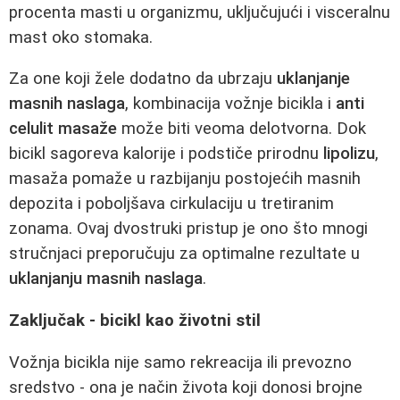
procenta masti u organizmu, uključujući i visceralnu
mast oko stomaka.
Za one koji žele dodatno da ubrzaju
uklanjanje
masnih naslaga
, kombinacija vožnje bicikla i
anti
celulit masaže
može biti veoma delotvorna. Dok
bicikl sagoreva kalorije i podstiče prirodnu
lipolizu
,
masaža pomaže u razbijanju postojećih masnih
depozita i poboljšava cirkulaciju u tretiranim
zonama. Ovaj dvostruki pristup je ono što mnogi
stručnjaci preporučuju za optimalne rezultate u
uklanjanju masnih naslaga
.
Zaključak - bicikl kao životni stil
Vožnja bicikla nije samo rekreacija ili prevozno
sredstvo - ona je način života koji donosi brojne