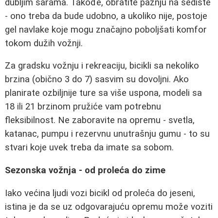
dubljim šarama. Takođe, obratite pažnju na sedište
- ono treba da bude udobno, a ukoliko nije, postoje
gel navlake koje mogu značajno poboljšati komfor
tokom dužih vožnji.
Za gradsku vožnju i rekreaciju, bicikli sa nekoliko
brzina (obično 3 do 7) sasvim su dovoljni. Ako
planirate ozbiljnije ture sa više uspona, modeli sa
18 ili 21 brzinom pružiće vam potrebnu
fleksibilnost. Ne zaboravite na opremu - svetla,
katanac, pumpu i rezervnu unutrašnju gumu - to su
stvari koje uvek treba da imate sa sobom.
Sezonska vožnja - od proleća do zime
Iako većina ljudi vozi bicikl od proleća do jeseni,
istina je da se uz odgovarajuću opremu može voziti