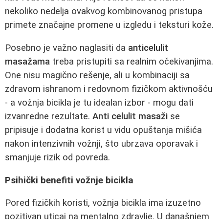
nekoliko nedelja ovakvog kombinovanog pristupa
primete značajne promene u izgledu i teksturi kože.
Posebno je važno naglasiti da
anticelulit
masažama
treba pristupiti sa realnim očekivanjima.
One nisu magično rešenje, ali u kombinaciji sa
zdravom ishranom i redovnom fizičkom aktivnošću
- a vožnja bicikla je tu idealan izbor - mogu dati
izvanredne rezultate.
Anti celulit masaži
se
pripisuje i dodatna korist u vidu opuštanja mišića
nakon intenzivnih vožnji, što ubrzava oporavak i
smanjuje rizik od povreda.
Psihički benefiti vožnje bicikla
Pored fizičkih koristi, vožnja bicikla ima izuzetno
pozitivan uticaj na mentalno zdravlje. U današnjem