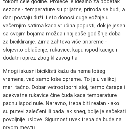
tokom cele godine. Proleće je idealno za početak
sezone - temperature su prijatne, priroda se budi, a
dani postaju duži. Leto donosi duge vožnje u
večernjim satima kada vrućina popusti, dok je jesen
sa svojim bojama možda i najlepše godišnje doba
za bicikliranje. Zima zahteva više pripreme -
slojevito oblačenje, rukavice, kapu ispod kacige i
dodatni oprez zbog klizavog tla.
Mnogi iskusni biciklisti kažu da nema lošeg
vremena, već samo loše opreme. To je u velikoj
meri tačno. Dobar vetrootporni sloj, termo čarape i
adekvatne rukavice čine čuda kada temperature
padnu ispod nule. Naravno, treba biti realan - ako
su putevi zaleđeni ili pada jak sneg, bolje je sačekati
povoljnije uslove. Sigurnost uvek treba da bude na
prvom mestu.