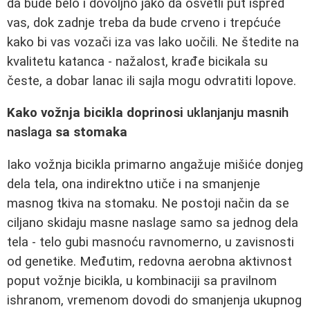
da bude belo i dovoljno jako da osvetli put ispred
vas, dok zadnje treba da bude crveno i trepćuće
kako bi vas vozači iza vas lako uočili. Ne štedite na
kvalitetu katanca - nažalost, krađe bicikala su
česte, a dobar lanac ili sajla mogu odvratiti lopove.
Kako vožnja bicikla doprinosi
uklanjanju masnih
naslaga
sa stomaka
Iako vožnja bicikla primarno angažuje mišiće donjeg
dela tela, ona indirektno utiče i na smanjenje
masnog tkiva na stomaku. Ne postoji način da se
ciljano skidaju masne naslage samo sa jednog dela
tela - telo gubi masnoću ravnomerno, u zavisnosti
od genetike. Međutim, redovna aerobna aktivnost
poput vožnje bicikla, u kombinaciji sa pravilnom
ishranom, vremenom dovodi do smanjenja ukupnog