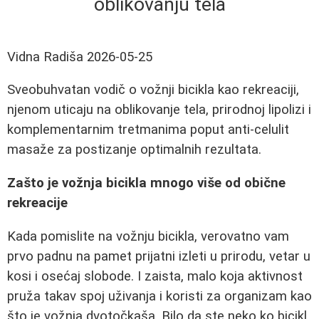
oblikovanju tela
Vidna Radiša
2026-05-25
Sveobuhvatan vodič o vožnji bicikla kao rekreaciji,
njenom uticaju na oblikovanje tela, prirodnoj lipolizi i
komplementarnim tretmanima poput anti-celulit
masaže za postizanje optimalnih rezultata.
Zašto je vožnja bicikla mnogo više od obične
rekreacije
Kada pomislite na vožnju bicikla, verovatno vam
prvo padnu na pamet prijatni izleti u prirodu, vetar u
kosi i osećaj slobode. I zaista, malo koja aktivnost
pruža takav spoj uživanja i koristi za organizam kao
što je vožnja dvotočkaša. Bilo da ste neko ko bicikl