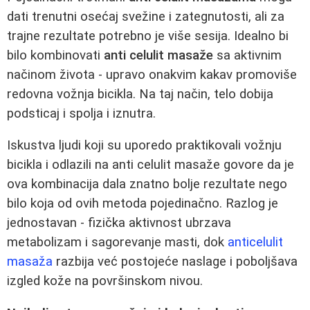
dati trenutni osećaj svežine i zategnutosti, ali za
trajne rezultate potrebno je više sesija. Idealno bi
bilo kombinovati
anti celulit masaže
sa aktivnim
načinom života - upravo onakvim kakav promoviše
redovna vožnja bicikla. Na taj način, telo dobija
podsticaj i spolja i iznutra.
Iskustva ljudi koji su uporedo praktikovali vožnju
bicikla i odlazili na anti celulit masaže govore da je
ova kombinacija dala znatno bolje rezultate nego
bilo koja od ovih metoda pojedinačno. Razlog je
jednostavan - fizička aktivnost ubrzava
metabolizam i sagorevanje masti, dok
anticelulit
masaža
razbija već postojeće naslage i poboljšava
izgled kože na površinskom nivou.