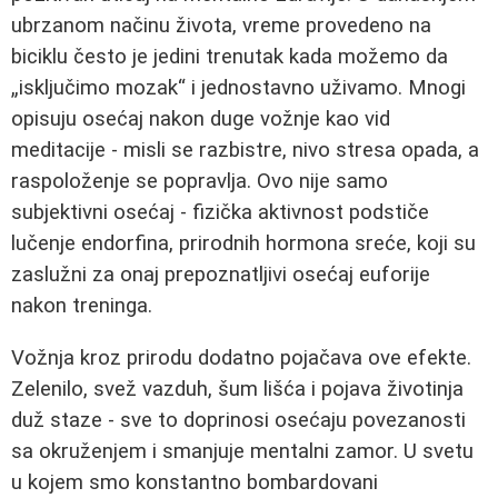
ubrzanom načinu života, vreme provedeno na
biciklu često je jedini trenutak kada možemo da
„isključimo mozak“ i jednostavno uživamo. Mnogi
opisuju osećaj nakon duge vožnje kao vid
meditacije - misli se razbistre, nivo stresa opada, a
raspoloženje se popravlja. Ovo nije samo
subjektivni osećaj - fizička aktivnost podstiče
lučenje endorfina, prirodnih hormona sreće, koji su
zaslužni za onaj prepoznatljivi osećaj euforije
nakon treninga.
Vožnja kroz prirodu dodatno pojačava ove efekte.
Zelenilo, svež vazduh, šum lišća i pojava životinja
duž staze - sve to doprinosi osećaju povezanosti
sa okruženjem i smanjuje mentalni zamor. U svetu
u kojem smo konstantno bombardovani