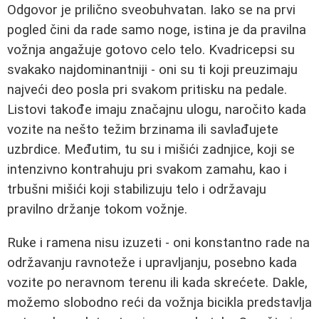
Odgovor je prilično sveobuhvatan. Iako se na prvi
pogled čini da rade samo noge, istina je da pravilna
vožnja angažuje gotovo celo telo. Kvadricepsi su
svakako najdominantniji - oni su ti koji preuzimaju
najveći deo posla pri svakom pritisku na pedale.
Listovi takođe imaju značajnu ulogu, naročito kada
vozite na nešto težim brzinama ili savlađujete
uzbrdice. Međutim, tu su i mišići zadnjice, koji se
intenzivno kontrahuju pri svakom zamahu, kao i
trbušni mišići koji stabilizuju telo i održavaju
pravilno držanje tokom vožnje.
Ruke i ramena nisu izuzeti - oni konstantno rade na
održavanju ravnoteže i upravljanju, posebno kada
vozite po neravnom terenu ili kada skrećete. Dakle,
možemo slobodno reći da vožnja bicikla predstavlja