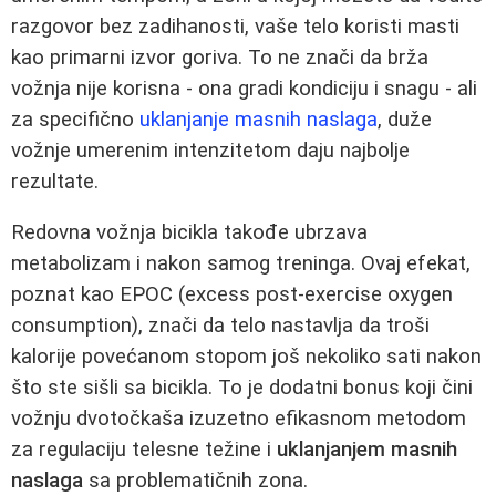
razgovor bez zadihanosti, vaše telo koristi masti
kao primarni izvor goriva. To ne znači da brža
vožnja nije korisna - ona gradi kondiciju i snagu - ali
za specifično
uklanjanje masnih naslaga
, duže
vožnje umerenim intenzitetom daju najbolje
rezultate.
Redovna vožnja bicikla takođe ubrzava
metabolizam i nakon samog treninga. Ovaj efekat,
poznat kao EPOC (excess post-exercise oxygen
consumption), znači da telo nastavlja da troši
kalorije povećanom stopom još nekoliko sati nakon
što ste sišli sa bicikla. To je dodatni bonus koji čini
vožnju dvotočkaša izuzetno efikasnom metodom
za regulaciju telesne težine i
uklanjanjem masnih
naslaga
sa problematičnih zona.