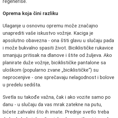
regeneriše.
Oprema koja čini razliku
Ulaganje u osnovnu opremu može značajno
unaprediti vaše iskustvo vožnje. Kaciga je
apsolutno obavezna - ona štiti glavu u slučaju pada
i može bukvalno spasiti život. Biciklističke rukavice
smanjuju pritisak na dlanove i štite od žuljeva. Ako
planirate duže vožnje, biciklističke pantalone sa
uloškom (popularno zvane „biciklističke“) su
neprocenjive - one sprečavaju nelagodnost i bolove
u predelu sedišta.
Svetla su takođe važna, čak i ako vozite samo po
danu - u slučaju da vas mrak zatekne na putu,
bićete zahvalni što ih imate. Prednje svetlo treba