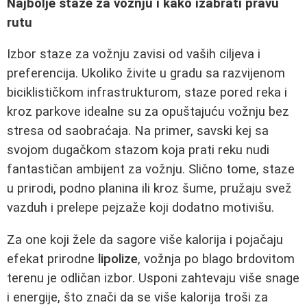
Najbolje staze za vožnju i kako izabrati pravu
rutu
Izbor staze za vožnju zavisi od vaših ciljeva i
preferencija. Ukoliko živite u gradu sa razvijenom
biciklističkom infrastrukturom, staze pored reka i
kroz parkove idealne su za opuštajuću vožnju bez
stresa od saobraćaja. Na primer, savski kej sa
svojom dugačkom stazom koja prati reku nudi
fantastičan ambijent za vožnju. Slično tome, staze
u prirodi, podno planina ili kroz šume, pružaju svež
vazduh i prelepe pejzaže koji dodatno motivišu.
Za one koji žele da sagore više kalorija i pojačaju
efekat prirodne
lipolize
, vožnja po blago brdovitom
terenu je odličan izbor. Usponi zahtevaju više snage
i energije, što znači da se više kalorija troši za