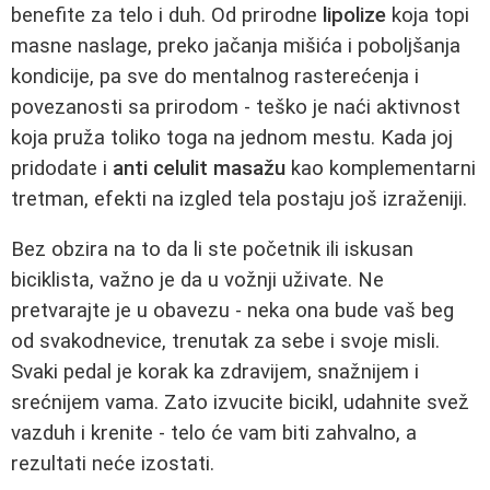
benefite za telo i duh. Od prirodne
lipolize
koja topi
masne naslage, preko jačanja mišića i poboljšanja
kondicije, pa sve do mentalnog rasterećenja i
povezanosti sa prirodom - teško je naći aktivnost
koja pruža toliko toga na jednom mestu. Kada joj
pridodate i
anti celulit masažu
kao komplementarni
tretman, efekti na izgled tela postaju još izraženiji.
Bez obzira na to da li ste početnik ili iskusan
biciklista, važno je da u vožnji uživate. Ne
pretvarajte je u obavezu - neka ona bude vaš beg
od svakodnevice, trenutak za sebe i svoje misli.
Svaki pedal je korak ka zdravijem, snažnijem i
srećnijem vama. Zato izvucite bicikl, udahnite svež
vazduh i krenite - telo će vam biti zahvalno, a
rezultati neće izostati.