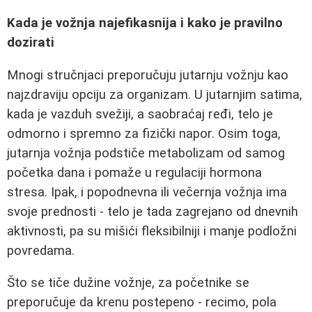
Kada je vožnja najefikasnija i kako je pravilno
dozirati
Mnogi stručnjaci preporučuju jutarnju vožnju kao
najzdraviju opciju za organizam. U jutarnjim satima,
kada je vazduh svežiji, a saobraćaj ređi, telo je
odmorno i spremno za fizički napor. Osim toga,
jutarnja vožnja podstiče metabolizam od samog
početka dana i pomaže u regulaciji hormona
stresa. Ipak, i popodnevna ili večernja vožnja ima
svoje prednosti - telo je tada zagrejano od dnevnih
aktivnosti, pa su mišići fleksibilniji i manje podložni
povredama.
Što se tiče dužine vožnje, za početnike se
preporučuje da krenu postepeno - recimo, pola