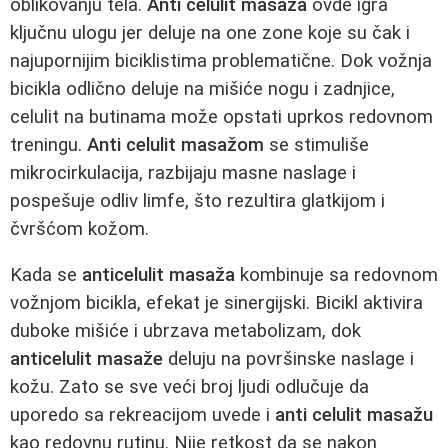
oblikovanju tela.
Anti celulit masaža
ovde igra
ključnu ulogu jer deluje na one zone koje su čak i
najupornijim biciklistima problematične. Dok vožnja
bicikla odlično deluje na mišiće nogu i zadnjice,
celulit na butinama može opstati uprkos redovnom
treningu.
Anti celulit masažom
se stimuliše
mikrocirkulacija, razbijaju masne naslage i
pospešuje odliv limfe, što rezultira glatkijom i
čvršćom kožom.
Kada se
anticelulit masaža
kombinuje sa redovnom
vožnjom bicikla, efekat je sinergijski. Bicikl aktivira
duboke mišiće i ubrzava metabolizam, dok
anticelulit masaže
deluju na površinske naslage i
kožu. Zato se sve veći broj ljudi odlučuje da
uporedo sa rekreacijom uvede i
anti celulit masažu
kao redovnu rutinu. Nije retkost da se nakon