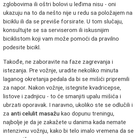
zglobovima ili oštri bolovi u leđima nisu - oni
ukazuju na to da nešto nije u redu sa položajem na
biciklu ili da se previše forsirate. U tom slučaju,
konsultujte se sa serviserom ili iskusnijim
biciklistom koji vam može pomoći da pravilno
podesite bicikl.
Takođe, ne zaboravite na faze zagrevanja i
istezanja. Pre vožnje, uradite nekoliko minuta
laganog okretanja pedala da bi se mišići pripremili
za napor. Nakon vožnje, istegnite kvadricepse,
listove i zadnjicu - to će smanjiti upalu mišića i
ubrzati oporavak. I naravno, ukoliko ste se odlučili i
za
anti celulit masažu
kao dopunu treningu,
najbolje je da je zakažete u danima kada nemate
intenzivnu vožnju, kako bi telo imalo vremena da se