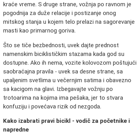
kraće vreme. S druge strane, vožnja po ravnom je
pogodnija za duže relacije i postizanje onog
mitskog stanja u kojem telo prelazi na sagorevanje
masti kao primarnog goriva.
Što se tiče bezbednosti, uvek dajte prednost
namenskim biciklističkim stazama kada god su
dostupne. Ako ih nema, vozite kolovozom poštujući
saobraćajna pravila - uvek sa desne strane, sa
upaljenim svetlima u večernjim satima i obavezno
sa kacigom na glavi. Izbegavajte vožnju po
trotoarima na kojima ima pešaka, jer to stvara
konfuziju i povećava rizik od nezgoda.
Kako izabrati pravi bicikl - vodič za početnike i
napredne