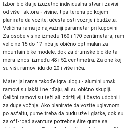
Izbor bicikla je izuzetno individualna stvar i zavisi
od više faktora - visine, tipa terena po kojem
planirate da vozite, učestalosti vožnje i budžeta.
Veličina rama je najvažniji parametar pri kupovini.
Za osobe visine između 160 i 170 centimetara, ram
veličine 15 do 17 inča je obično optimalan za
mountain bike modele, dok za drumske bicikle ta
mera iznosi između 48 i 52 centimetra. Za one koji
su viši, ramovi idu do 20 i više inča.
Materijal rama takođe igra ulogu - aluminijumski
ramovi su lakši i ne rđaju, ali su obično skuplji.
Čelični ramovi su teži ali izdržljiviji i često udobniji
za duge vožnje. Ako planirate da vozite uglavnom
po asfaltu, gume treba da budu uže i glatke, dok su
za off-road avanture potrebne šire gume sa