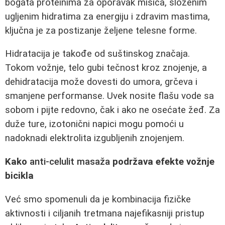
bogata proteinima za oporavak mišića, složenim
ugljenim hidratima za energiju i zdravim mastima,
ključna je za postizanje željene telesne forme.
Hidratacija je takođe od suštinskog značaja.
Tokom vožnje, telo gubi tečnost kroz znojenje, a
dehidratacija može dovesti do umora, grčeva i
smanjene performanse. Uvek nosite flašu vode sa
sobom i pijte redovno, čak i ako ne osećate žeđ. Za
duže ture, izotonični napici mogu pomoći u
nadoknadi elektrolita izgubljenih znojenjem.
Kako
anti-celulit masaža
podržava efekte vožnje
bicikla
Već smo spomenuli da je kombinacija fizičke
aktivnosti i ciljanih tretmana najefikasniji pristup