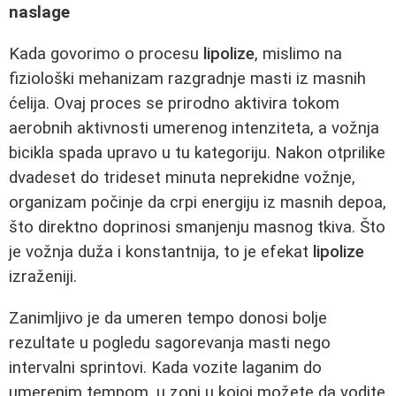
naslage
Kada govorimo o procesu
lipolize
, mislimo na
fiziološki mehanizam razgradnje masti iz masnih
ćelija. Ovaj proces se prirodno aktivira tokom
aerobnih aktivnosti umerenog intenziteta, a vožnja
bicikla spada upravo u tu kategoriju. Nakon otprilike
dvadeset do trideset minuta neprekidne vožnje,
organizam počinje da crpi energiju iz masnih depoa,
što direktno doprinosi smanjenju masnog tkiva. Što
je vožnja duža i konstantnija, to je efekat
lipolize
izraženiji.
Zanimljivo je da umeren tempo donosi bolje
rezultate u pogledu sagorevanja masti nego
intervalni sprintovi. Kada vozite laganim do
umerenim tempom, u zoni u kojoj možete da vodite