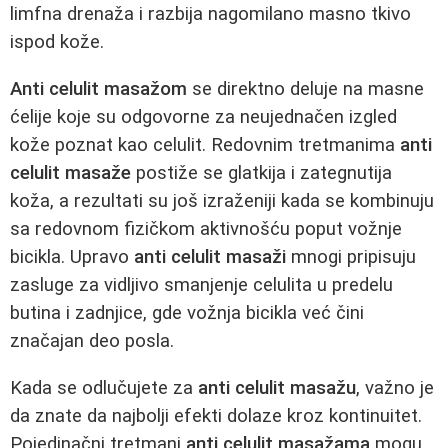
limfna drenaža i razbija nagomilano masno tkivo
ispod kože.
Anti celulit masažom
se direktno deluje na masne
ćelije koje su odgovorne za neujednačen izgled
kože poznat kao celulit. Redovnim tretmanima
anti
celulit masaže
postiže se glatkija i zategnutija
koža, a rezultati su još izraženiji kada se kombinuju
sa redovnom fizičkom aktivnošću poput vožnje
bicikla. Upravo
anti celulit masaži
mnogi pripisuju
zasluge za vidljivo smanjenje celulita u predelu
butina i zadnjice, gde vožnja bicikla već čini
značajan deo posla.
Kada se odlučujete za
anti celulit masažu
, važno je
da znate da najbolji efekti dolaze kroz kontinuitet.
Pojedinačni tretmani
anti celulit masažama
mogu