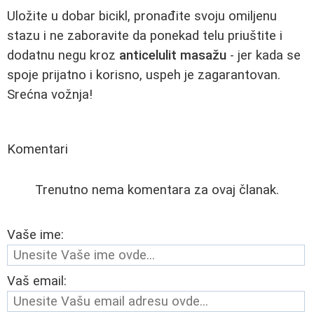
Uložite u dobar bicikl, pronađite svoju omiljenu
stazu i ne zaboravite da ponekad telu priuštite i
dodatnu negu kroz
anticelulit masažu
- jer kada se
spojе prijatno i korisno, uspeh je zagarantovan.
Srećna vožnja!
Komentari
Trenutno nema komentara za ovaj članak.
Vaše ime:
Vaš email: