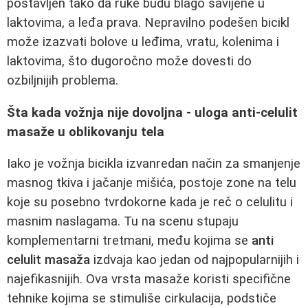
postavljen tako da ruke budu blago savijene u
laktovima, a leđa prava. Nepravilno podešen bicikl
može izazvati bolove u leđima, vratu, kolenima i
laktovima, što dugoročno može dovesti do
ozbiljnijih problema.
Šta kada vožnja nije dovoljna - uloga anti-celulit
masaže u oblikovanju tela
Iako je vožnja bicikla izvanredan način za smanjenje
masnog tkiva i jačanje mišića, postoje zone na telu
koje su posebno tvrdokorne kada je reč o celulitu i
masnim naslagama. Tu na scenu stupaju
komplementarni tretmani, među kojima se
anti
celulit masaža
izdvaja kao jedan od najpopularnijih i
najefikasnijih. Ova vrsta masaže koristi specifične
tehnike kojima se stimuliše cirkulacija, podstiče