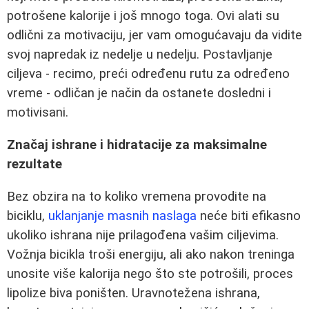
potrošene kalorije i još mnogo toga. Ovi alati su
odlični za motivaciju, jer vam omogućavaju da vidite
svoj napredak iz nedelje u nedelju. Postavljanje
ciljeva - recimo, preći određenu rutu za određeno
vreme - odličan je način da ostanete dosledni i
motivisani.
Značaj ishrane i hidratacije za maksimalne
rezultate
Bez obzira na to koliko vremena provodite na
biciklu,
uklanjanje masnih naslaga
neće biti efikasno
ukoliko ishrana nije prilagođena vašim ciljevima.
Vožnja bicikla troši energiju, ali ako nakon treninga
unosite više kalorija nego što ste potrošili, proces
lipolize biva poništen. Uravnotežena ishrana,