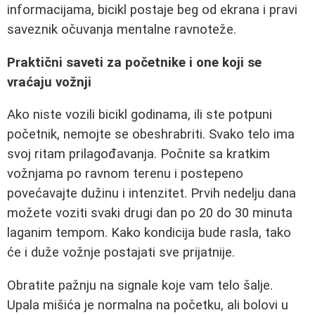
informacijama, bicikl postaje beg od ekrana i pravi
saveznik očuvanja mentalne ravnoteže.
Praktični saveti za početnike i one koji se
vraćaju vožnji
Ako niste vozili bicikl godinama, ili ste potpuni
početnik, nemojte se obeshrabriti. Svako telo ima
svoj ritam prilagođavanja. Počnite sa kratkim
vožnjama po ravnom terenu i postepeno
povećavajte dužinu i intenzitet. Prvih nedelju dana
možete voziti svaki drugi dan po 20 do 30 minuta
laganim tempom. Kako kondicija bude rasla, tako
će i duže vožnje postajati sve prijatnije.
Obratite pažnju na signale koje vam telo šalje.
Upala mišića je normalna na početku, ali bolovi u