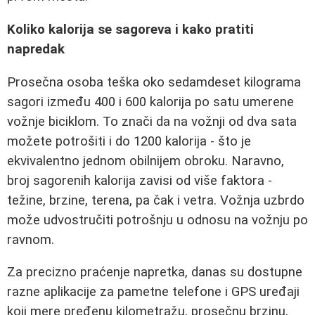
Koliko kalorija se sagoreva i kako pratiti
napredak
Prosečna osoba teška oko sedamdeset kilograma
sagori između 400 i 600 kalorija po satu umerene
vožnje biciklom. To znači da na vožnji od dva sata
možete potrošiti i do 1200 kalorija - što je
ekvivalentno jednom obilnijem obroku. Naravno,
broj sagorenih kalorija zavisi od više faktora -
težine, brzine, terena, pa čak i vetra. Vožnja uzbrdo
može udvostručiti potrošnju u odnosu na vožnju po
ravnom.
Za precizno praćenje napretka, danas su dostupne
razne aplikacije za pametne telefone i GPS uređaji
koji mere pređenu kilometražu, prosečnu brzinu,