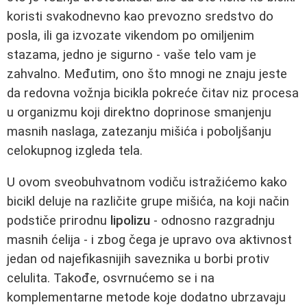
koristi svakodnevno kao prevozno sredstvo do
posla, ili ga izvozate vikendom po omiljenim
stazama, jedno je sigurno - vaše telo vam je
zahvalno. Međutim, ono što mnogi ne znaju jeste
da redovna vožnja bicikla pokreće čitav niz procesa
u organizmu koji direktno doprinose smanjenju
masnih naslaga, zatezanju mišića i poboljšanju
celokupnog izgleda tela.
U ovom sveobuhvatnom vodiču istražićemo kako
bicikl deluje na različite grupe mišića, na koji način
podstiče prirodnu
lipolizu
- odnosno razgradnju
masnih ćelija - i zbog čega je upravo ova aktivnost
jedan od najefikasnijih saveznika u borbi protiv
celulita. Takođe, osvrnućemo se i na
komplementarne metode koje dodatno ubrzavaju