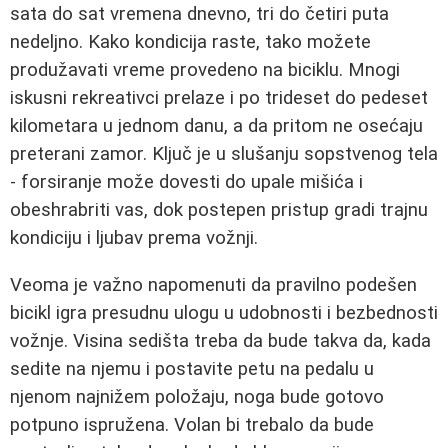
sata do sat vremena dnevno, tri do četiri puta
nedeljno. Kako kondicija raste, tako možete
produžavati vreme provedeno na biciklu. Mnogi
iskusni rekreativci prelaze i po trideset do pedeset
kilometara u jednom danu, a da pritom ne osećaju
preterani zamor. Ključ je u slušanju sopstvenog tela
- forsiranje može dovesti do upale mišića i
obeshrabriti vas, dok postepen pristup gradi trajnu
kondiciju i ljubav prema vožnji.
Veoma je važno napomenuti da pravilno podešen
bicikl igra presudnu ulogu u udobnosti i bezbednosti
vožnje. Visina sedišta treba da bude takva da, kada
sedite na njemu i postavite petu na pedalu u
njenom najnižem položaju, noga bude gotovo
potpuno ispružena. Volan bi trebalo da bude