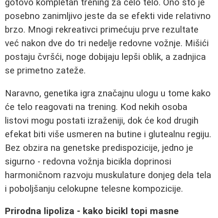
gotovo kompletan trening za celo telo. Ono što je
posebno zanimljivo jeste da se efekti vide relativno
brzo. Mnogi rekreativci primećuju prve rezultate
već nakon dve do tri nedelje redovne vožnje. Mišići
postaju čvršći, noge dobijaju lepši oblik, a zadnjica
se primetno zateže.
Naravno, genetika igra značajnu ulogu u tome kako
će telo reagovati na trening. Kod nekih osoba
listovi mogu postati izraženiji, dok će kod drugih
efekat biti više usmeren na butine i glutealnu regiju.
Bez obzira na genetske predispozicije, jedno je
sigurno - redovna vožnja bicikla doprinosi
harmoničnom razvoju muskulature donjeg dela tela
i poboljšanju celokupne telesne kompozicije.
Prirodna lipoliza - kako bicikl topi masne