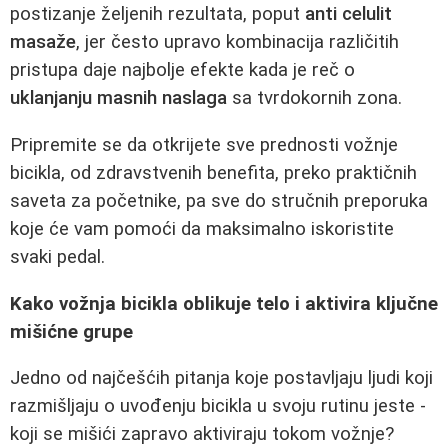
postizanje željenih rezultata, poput
anti celulit
masaže
, jer često upravo kombinacija različitih
pristupa daje najbolje efekte kada je reč o
uklanjanju masnih naslaga
sa tvrdokornih zona.
Pripremite se da otkrijete sve prednosti vožnje
bicikla, od zdravstvenih benefita, preko praktičnih
saveta za početnike, pa sve do stručnih preporuka
koje će vam pomoći da maksimalno iskoristite
svaki pedal.
Kako vožnja bicikla oblikuje telo i aktivira ključne
mišićne grupe
Jedno od najčešćih pitanja koje postavljaju ljudi koji
razmišljaju o uvođenju bicikla u svoju rutinu jeste -
koji se mišići zapravo aktiviraju tokom vožnje?