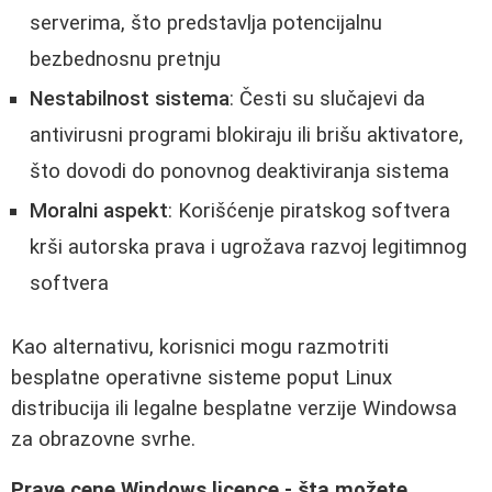
serverima, što predstavlja potencijalnu
bezbednosnu pretnju
Nestabilnost sistema
: Česti su slučajevi da
antivirusni programi blokiraju ili brišu aktivatore,
što dovodi do ponovnog deaktiviranja sistema
Moralni aspekt
: Korišćenje piratskog softvera
krši autorska prava i ugrožava razvoj legitimnog
softvera
Kao alternativu, korisnici mogu razmotriti
besplatne operativne sisteme poput Linux
distribucija ili legalne besplatne verzije Windowsa
za obrazovne svrhe.
Prave cene Windows licence - šta možete