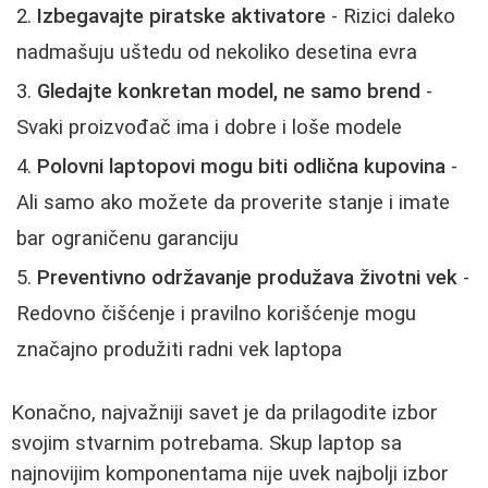
Izbegavajte piratske aktivatore
- Rizici daleko
nadmašuju uštedu od nekoliko desetina evra
Gledajte konkretan model, ne samo brend
-
Svaki proizvođač ima i dobre i loše modele
Polovni laptopovi mogu biti odlična kupovina
-
Ali samo ako možete da proverite stanje i imate
bar ograničenu garanciju
Preventivno održavanje produžava životni vek
-
Redovno čišćenje i pravilno korišćenje mogu
značajno produžiti radni vek laptopa
Konačno, najvažniji savet je da prilagodite izbor
svojim stvarnim potrebama. Skup laptop sa
najnovijim komponentama nije uvek najbolji izbor