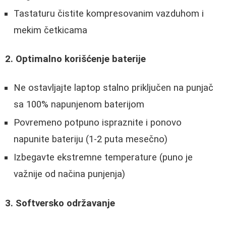
Tastaturu čistite kompresovanim vazduhom i
mekim četkicama
2. Optimalno korišćenje baterije
Ne ostavljajte laptop stalno priključen na punjač
sa 100% napunjenom baterijom
Povremeno potpuno ispraznite i ponovo
napunite bateriju (1-2 puta mesečno)
Izbegavte ekstremne temperature (puno je
važnije od načina punjenja)
3. Softversko održavanje