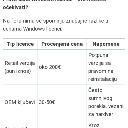
očekivati?
Na forumima se spominju značajne razlike u
cenama Windows licenci:
Tip licence
Procenjena cena
Napomene
Potpuna
Retail verzija
verzija sa
oko 200€
(pun iznos)
pravom na
reinstalaciju
Često
sumnjivog
OEM ključevi
30-50€
porekla, vezani
za hardver
Kroz