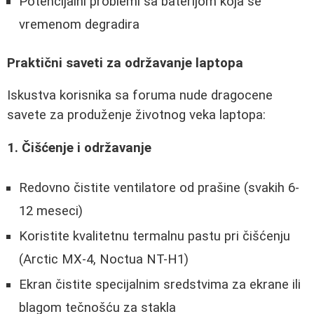
Potencijalni problemi sa baterijom koja se
vremenom degradira
Praktični saveti za održavanje laptopa
Iskustva korisnika sa foruma nude dragocene
savete za produženje životnog veka laptopa:
1. Čišćenje i održavanje
Redovno čistite ventilatore od prašine (svakih 6-
12 meseci)
Koristite kvalitetnu termalnu pastu pri čišćenju
(Arctic MX-4, Noctua NT-H1)
Ekran čistite specijalnim sredstvima za ekrane ili
blagom tečnošću za stakla