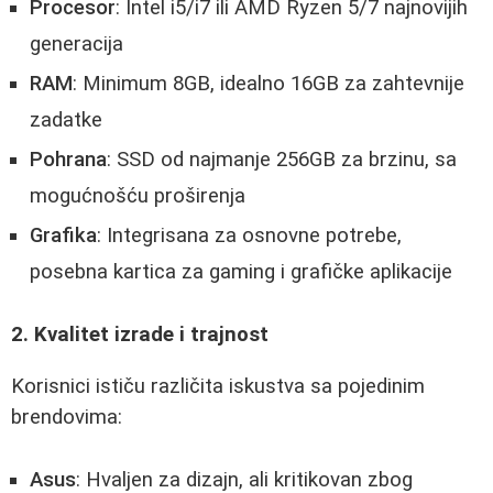
Procesor
: Intel i5/i7 ili AMD Ryzen 5/7 najnovijih
generacija
RAM
: Minimum 8GB, idealno 16GB za zahtevnije
zadatke
Pohrana
: SSD od najmanje 256GB za brzinu, sa
mogućnošću proširenja
Grafika
: Integrisana za osnovne potrebe,
posebna kartica za gaming i grafičke aplikacije
2. Kvalitet izrade i trajnost
Korisnici ističu različita iskustva sa pojedinim
brendovima:
Asus
: Hvaljen za dizajn, ali kritikovan zbog