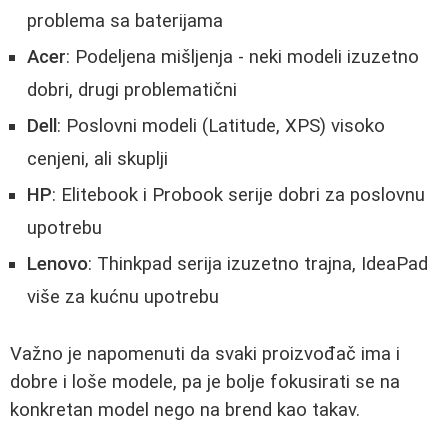
problema sa baterijama
Acer
: Podeljena mišljenja - neki modeli izuzetno
dobri, drugi problematični
Dell
: Poslovni modeli (Latitude, XPS) visoko
cenjeni, ali skuplji
HP
: Elitebook i Probook serije dobri za poslovnu
upotrebu
Lenovo
: Thinkpad serija izuzetno trajna, IdeaPad
više za kućnu upotrebu
Važno je napomenuti da svaki proizvođač ima i
dobre i loše modele, pa je bolje fokusirati se na
konkretan model nego na brend kao takav.