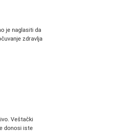
o je naglasiti da
očuvanje zdravlja
ivo. Veštački
e donosi iste