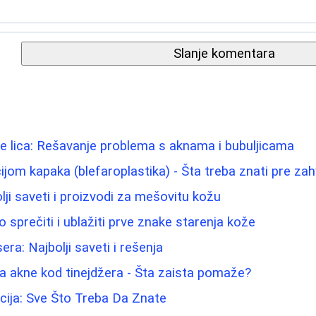
Slanje komentara
e lica: Rešavanje problema s aknama i bubuljicama
ijom kapaka (blefaroplastika) - Šta treba znati pre za
bolji saveti i proizvodi za mešovitu kožu
 sprečiti i ublažiti prve znake starenja kože
era: Najbolji saveti i rešenja
a akne kod tinejdžera - Šta zaista pomaže?
cija: Sve Što Treba Da Znate