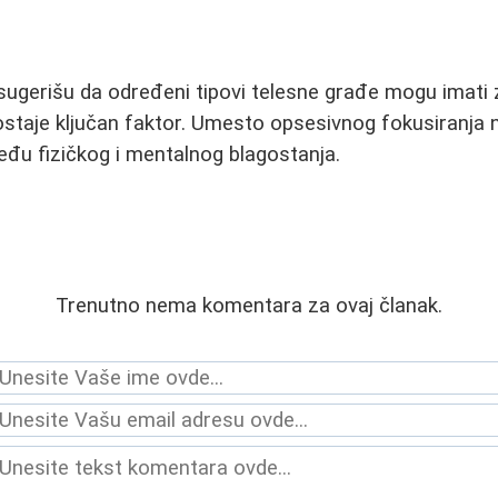
sugerišu da određeni tipovi telesne građe mogu imati z
ostaje ključan faktor. Umesto opsesivnog fokusiranja na
među fizičkog i mentalnog blagostanja.
Trenutno nema komentara za ovaj članak.