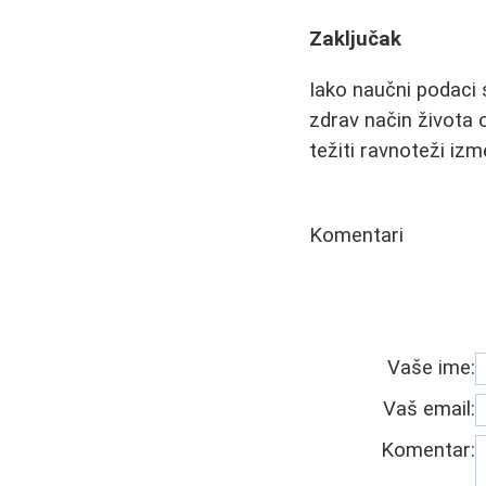
Zaključak
Iako naučni podaci 
zdrav način života 
težiti ravnoteži iz
Komentari
Vaše ime:
Vaš email:
Komentar: