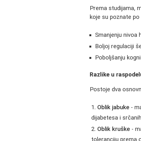
Prema studijama, ma
koje su poznate po
Smanjenju nivoa h
Boljoj regulaciji š
Poboljšanju kognit
Razlike u raspode
Postoje dva osnovn
Oblik jabuke
- ma
dijabetesa i srčani
Oblik kruške
- ma
toleranciju prema 