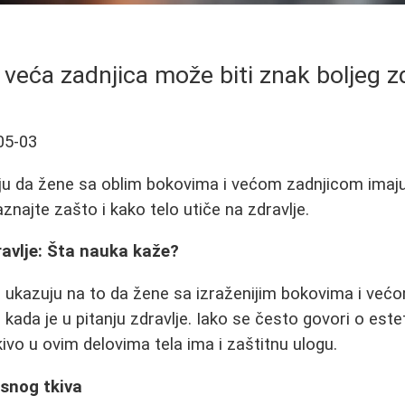
 veća zadnjica može biti znak boljeg zd
05-03
ju da žene sa oblim bokovima i većom zadnjicom imaju 
aznajte zašto i kako telo utiče na zdravlje.
ravlje: Šta nauka kaže?
a ukazuju na to da žene sa izraženijim bokovima i već
kada je u pitanju zdravlje. Iako se često govori o est
ivo u ovim delovima tela ima i zaštitnu ulogu.
snog tkiva