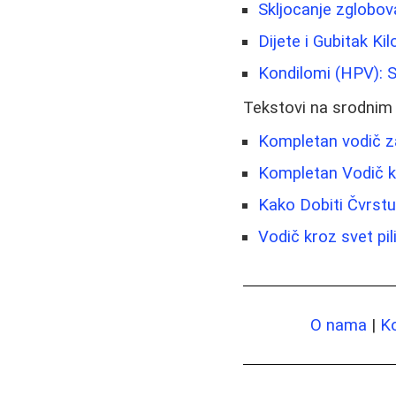
Skljocanje zglobova
Dijete i Gubitak Ki
Kondilomi (HPV): S
Tekstovi na srodnim
Kompletan vodič z
Kompletan Vodič kr
Kako Dobiti Čvrstu
Vodič kroz svet pili
O nama
|
K