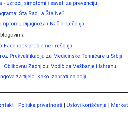
 - uzroci, simptomi i saveti za prevenciju
lograma: Šta Radi, a Šta Ne?
imptomi, Dijagnoza i Načini Lečenja
 blogovima
a Facebook probleme i rešenja
oz Prekvalifikaciju za Medicinske Tehničare u Srbiji
 i Oblikovnu Zadnjicu: Vodič za Vežbanje i Ishranu
ngova za tijelo: Kako izabrati najbolji
ontakt
|
Politika privatnosti
|
Uslovi korišćenja
|
Marketi