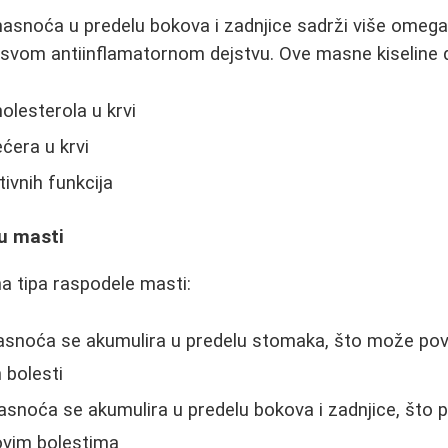
snoća u predelu bokova i zadnjice sadrži više omega-
 svom antiinflamatornom dejstvu. Ove masne kiseline 
olesterola u krvi
ećera u krvi
ivnih funkcija
lu masti
a tipa raspodele masti:
snoća se akumulira u predelu stomaka, što može pove
h bolesti
snoća se akumulira u predelu bokova i zadnjice, što 
ovim bolestima