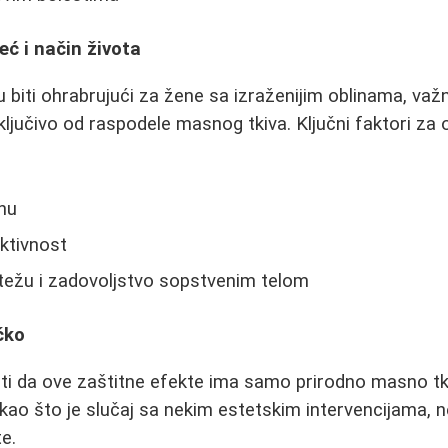
eć i način života
 biti ohrabrujući za žene sa izraženijim oblinama, važn
sključivo od raspodele masnog tkiva. Ključni faktori za 
nu
ktivnost
težu i zadovoljstvo sopstvenim telom
čko
i da ove zaštitne efekte ima samo prirodno masno tk
 kao što je slučaj sa nekim estetskim intervencijama, n
e.