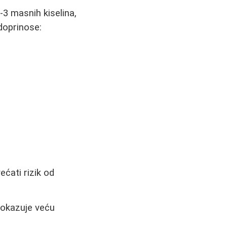
3 masnih kiselina,
doprinose:
ćati rizik od
pokazuje veću