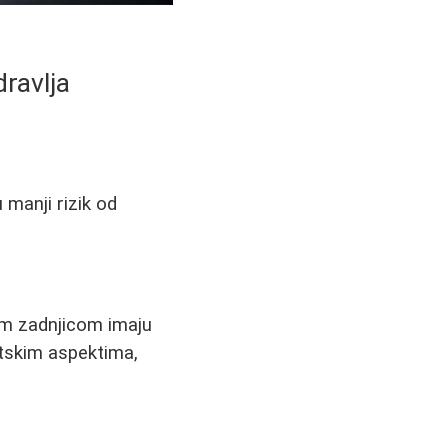
ravlja
manji rizik od
om zadnjicom imaju
etskim aspektima,