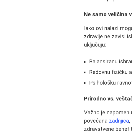
Ne samo veličina v
Iako ovi nalazi mogu
zdravlje ne zavisi i
uključuju:
Balansiranu ishra
Redovnu fizičku a
Psihološku ravno
Prirodno vs. vešta
Važno je napomenut
povećana
zadnjica
,
zdravstvene benefit