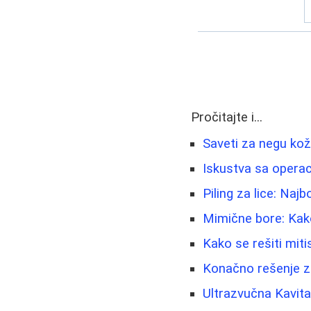
Pročitajte i...
Saveti za negu kož
Iskustva sa operac
Piling za lice: Naj
Mimične bore: Kako
Kako se rešiti mitis
Konačno rešenje z
Ultrazvučna Kavita