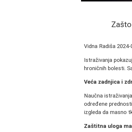
Zašto
Vidna Radiša
2024-
Istraživanja pokazu
hroničnih bolesti. S
Veća zadnjica i zd
Naučna istraživanj
određene prednosti 
izgleda da masno tk
Zaštitna uloga ma