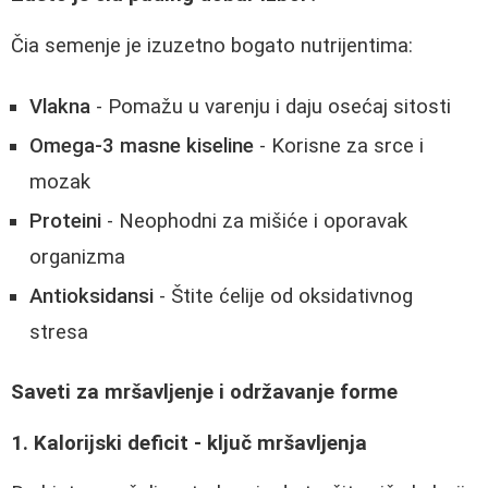
Čia semenje je izuzetno bogato nutrijentima:
Vlakna
- Pomažu u varenju i daju osećaj sitosti
Omega-3 masne kiseline
- Korisne za srce i
mozak
Proteini
- Neophodni za mišiće i oporavak
organizma
Antioksidansi
- Štite ćelije od oksidativnog
stresa
Saveti za mršavljenje i održavanje forme
1. Kalorijski deficit - ključ mršavljenja