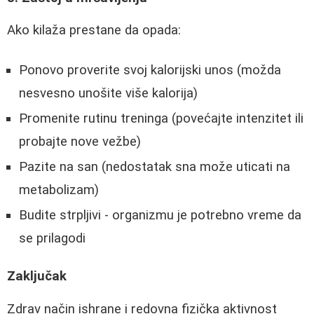
Ako kilaža prestane da opada:
Ponovo proverite svoj kalorijski unos (možda
nesvesno unošite više kalorija)
Promenite rutinu treninga (povećajte intenzitet ili
probajte nove vežbe)
Pazite na san (nedostatak sna može uticati na
metabolizam)
Budite strpljivi - organizmu je potrebno vreme da
se prilagodi
Zaključak
Zdrav način ishrane i redovna fizička aktivnost