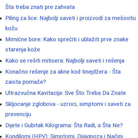
Šta treba znati pre zahvata
Piling za lice: Najbolji saveti i proizvodi za mešovitu
kožu
Mimične bore: Kako sprečiti i ublažiti prve znake
starenja kože
Kako se rešiti mitisera: Najbolji saveti i rešenja
Konačno rešenje za akne kod tinejdžera - Šta
zaista pomaže?
Ultrazvučna Kavitacija: Sve Što Treba Da Znate
Skljocanje zglobova - uzroci, simptomi i saveti za
prevenciju
Dijete i Gubitak Kilograma: Šta Radi, a Šta Ne?
Kondilomi (HPV): Simptomi, Dijagnoza i Načini