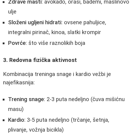
Zdrave masti
: avokado, orasi, bademi, maslinovo
ulje
Složeni ugljeni hidrati
: ovsene pahuljice,
integralni pirinač, kinoa, slatki krompir
Povrće
: što više raznolikih boja
3. Redovna fizička aktivnost
Kombinacija treninga snage i kardio vežbi je
najefikasnija:
Trening snage
: 2-3 puta nedeljno (čuva mišićnu
masu)
Kardio
: 3-5 puta nedeljno (trčanje, šetnja,
plivanje, vožnja bicikla)