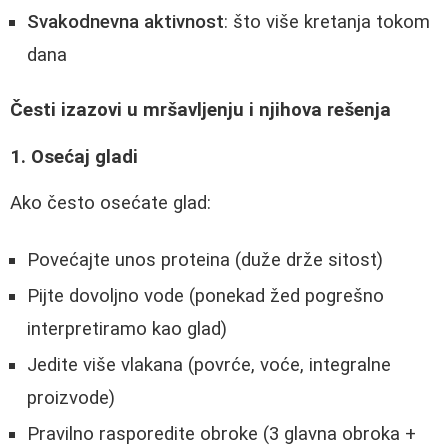
Svakodnevna aktivnost
: što više kretanja tokom
dana
Česti izazovi u mršavljenju i njihova rešenja
1. Osećaj gladi
Ako često osećate glad:
Povećajte unos proteina (duže drže sitost)
Pijte dovoljno vode (ponekad žed pogrešno
interpretiramo kao glad)
Jedite više vlakana (povrće, voće, integralne
proizvode)
Pravilno rasporedite obroke (3 glavna obroka +