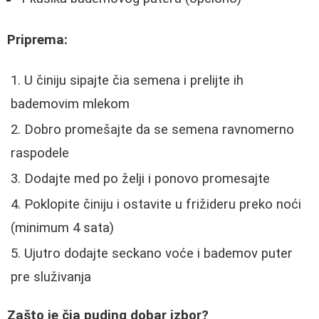
Priprema:
U činiju sipajte čia semena i prelijte ih
bademovim mlekom
Dobro promešajte da se semena ravnomerno
raspodele
Dodajte med po želji i ponovo promesajte
Poklopite činiju i ostavite u frižideru preko noći
(minimum 4 sata)
Ujutro dodajte seckano voće i bademov puter
pre služivanja
Zašto je čia puding dobar izbor?