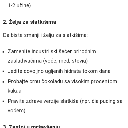
1-2 užine)
2. Želja za slatkišima
Da biste smanjili želju za slatkišima:
Zamenite industrijski šećer prirodnim
zaslađivačima (voće, med, stevia)
Jedite dovoljno ugljenih hidrata tokom dana
Probajte crnu čokoladu sa visokim procentom
kakaa
Pravite zdrave verzije slatkiša (npr. čia puding sa
voćem)
3. Zastoj u mršavljenju