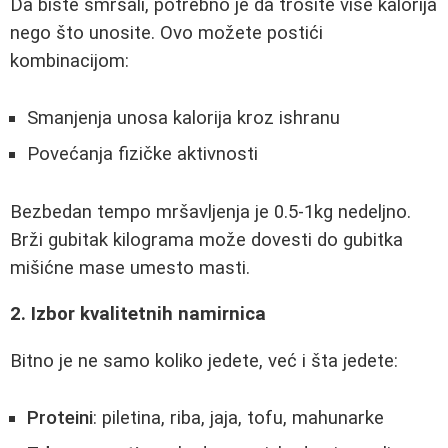
Da biste smršali, potrebno je da trošite više kalorija
nego što unosite. Ovo možete postići
kombinacijom:
Smanjenja unosa kalorija kroz ishranu
Povećanja fizičke aktivnosti
Bezbedan tempo mršavljenja je 0.5-1kg nedeljno.
Brži gubitak kilograma može dovesti do gubitka
mišićne mase umesto masti.
2. Izbor kvalitetnih namirnica
Bitno je ne samo koliko jedete, već i šta jedete:
Proteini
: piletina, riba, jaja, tofu, mahunarke