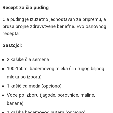
Recept za čia puding
Čia puding je izuzetno jednostavan za pripremu, a
pruža brojne zdravstvene benefite. Evo osnovnog
recepta:
Sastojci:
2 kašike čia semena
100-150ml bademovog mleka (ili drugog biljnog
mleka po izboru)
1 kašičica meda (opciono)
Voće po izboru (jagode, borovnice, maline,
banane)
1 kašika bademovog putera (opciono)