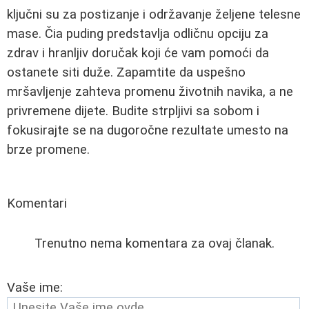
ključni su za postizanje i održavanje željene telesne
mase. Čia puding predstavlja odličnu opciju za
zdrav i hranljiv doručak koji će vam pomoći da
ostanete siti duže. Zapamtite da uspešno
mršavljenje zahteva promenu životnih navika, a ne
privremene dijete. Budite strpljivi sa sobom i
fokusirajte se na dugoročne rezultate umesto na
brze promene.
Komentari
Trenutno nema komentara za ovaj članak.
Vaše ime: