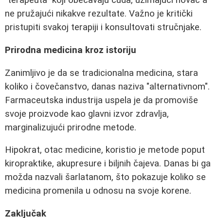
"terapeuta" koji obećavaju čuda, uzimajući novac a
ne pružajući nikakve rezultate. Važno je kritički
pristupiti svakoj terapiji i konsultovati stručnjake.
Prirodna medicina kroz istoriju
Zanimljivo je da se tradicionalna medicina, stara
koliko i čovečanstvo, danas naziva "alternativnom".
Farmaceutska industrija uspela je da promoviše
svoje proizvode kao glavni izvor zdravlja,
marginalizujući prirodne metode.
Hipokrat, otac medicine, koristio je metode poput
kiropraktike, akupresure i biljnih čajeva. Danas bi ga
možda nazvali šarlatanom, što pokazuje koliko se
medicina promenila u odnosu na svoje korene.
Zaključak