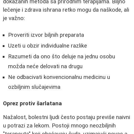
dokazanih metoda sa prirodnim terapijama. Biljno
lečenje i zdrava ishrana retko mogu da naškode, ali
je važno:
Proveriti izvor biljnih preparata
Uzeti u obzir individualne razlike
Razumeti da ono što deluje na jednu osobu
možda neće delovati na drugu
Ne odbacivati konvencionalnu medicinu u
ozbiljnim slučajevima
Oprez protiv šarlatana
Nažalost, bolestni ljudi često postaju previše naivni
u potrazi za lekom. Postoji mnogo neozbiljnih