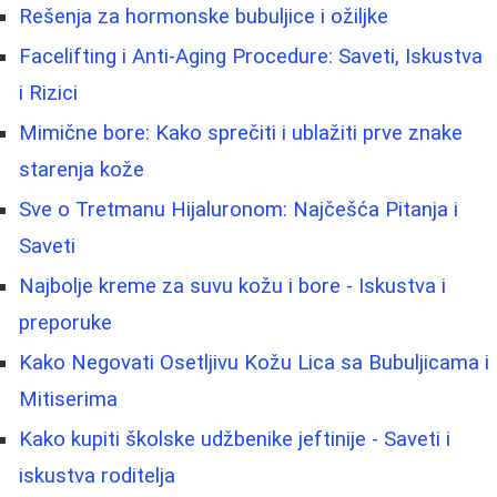
Rešenja za hormonske bubuljice i ožiljke
Facelifting i Anti-Aging Procedure: Saveti, Iskustva
i Rizici
Mimične bore: Kako sprečiti i ublažiti prve znake
starenja kože
Sve o Tretmanu Hijaluronom: Najčešća Pitanja i
Saveti
Najbolje kreme za suvu kožu i bore - Iskustva i
preporuke
Kako Negovati Osetljivu Kožu Lica sa Bubuljicama i
Mitiserima
Kako kupiti školske udžbenike jeftinije - Saveti i
iskustva roditelja