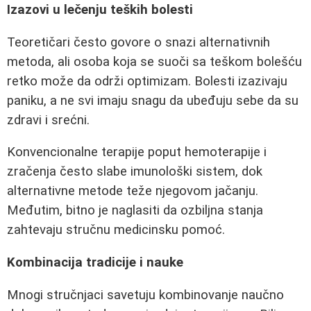
Izazovi u lečenju teških bolesti
Teoretičari često govore o snazi alternativnih
metoda, ali osoba koja se suoči sa teškom bolešću
retko može da održi optimizam. Bolesti izazivaju
paniku, a ne svi imaju snagu da ubeđuju sebe da su
zdravi i srećni.
Konvencionalne terapije poput hemoterapije i
zračenja često slabe imunološki sistem, dok
alternativne metode teže njegovom jačanju.
Međutim, bitno je naglasiti da ozbiljna stanja
zahtevaju stručnu medicinsku pomoć.
Kombinacija tradicije i nauke
Mnogi stručnjaci savetuju kombinovanje naučno