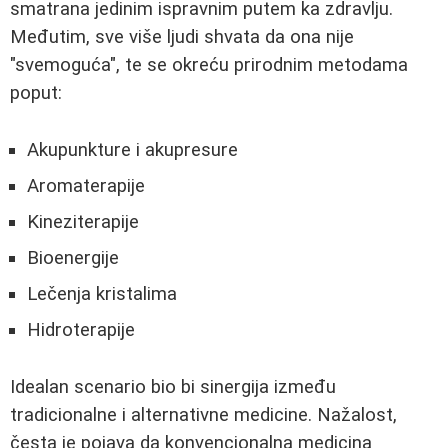
smatrana jedinim ispravnim putem ka zdravlju.
Međutim, sve više ljudi shvata da ona nije
"svemoguća", te se okreću prirodnim metodama
poput:
Akupunkture i akupresure
Aromaterapije
Kineziterapije
Bioenergije
Lečenja kristalima
Hidroterapije
Idealan scenario bio bi sinergija između
tradicionalne i alternativne medicine. Nažalost,
česta je pojava da konvencionalna medicina