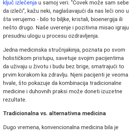
ključ izlečenja
u samoj veri. "Čovek može sam sebe
da izleči", kažu neki, naglašavajući da nas leči ono u
šta verujemo - bilo to biljke, kristali, bioenergija ili
nešto drugo. Naše uverenje i pozitivna misao igraju
presudnu ulogu u procesu ozdravljenja.
Jedna medicinska stručnjakinja, poznata po svom
holističkom pristupu, savetuje svojim pacijentima
da uživaju u životu i budu bez brige, smatrajući to
prvim korakom ka zdravlju. Njeni pacijenti je veoma
hvale, što pokazuje da kombinacija tradicionalne
medicine i duhovnih praksi može doneti izuzetne
rezultate.
Tradicionalna vs. alternativna medicina
Dugo vremena, konvencionalna medicina bila je