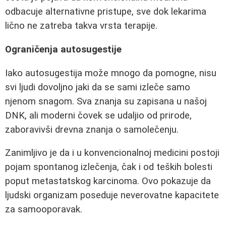
odbacuje alternativne pristupe, sve dok lekarima
lično ne zatreba takva vrsta terapije.
Ograničenja autosugestije
Iako autosugestija može mnogo da pomogne, nisu
svi ljudi dovoljno jaki da se sami izleče samo
njenom snagom. Sva znanja su zapisana u našoj
DNK, ali moderni čovek se udaljio od prirode,
zaboravivši drevna znanja o samolečenju.
Zanimljivo je da i u konvencionalnoj medicini postoji
pojam spontanog izlečenja, čak i od teških bolesti
poput metastatskog karcinoma. Ovo pokazuje da
ljudski organizam poseduje neverovatne kapacitete
za samooporavak.