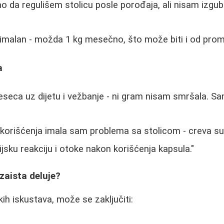
o da regulišem stolicu posle porođaja, ali nisam izgubi
nimalan - možda 1 kg mesečno, što može biti i od prom
a
eseca uz dijetu i vežbanje - ni gram nisam smršala. Sa
korišćenja imala sam problema sa stolicom - creva su p
jsku reakciju i otoke nakon korišćenja kapsula."
 zaista deluje?
ih iskustava, može se zaključiti: