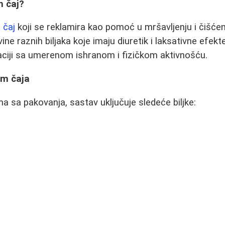
m čaj?
i čaj
koji se reklamira kao pomoć u mršavljenju i čišće
ne raznih biljaka koje imaju diuretik i laksativne efek
aciji sa umerenom ishranom i fizičkom aktivnošću.
am čaja
 sa pakovanja, sastav uključuje sledeće biljke: