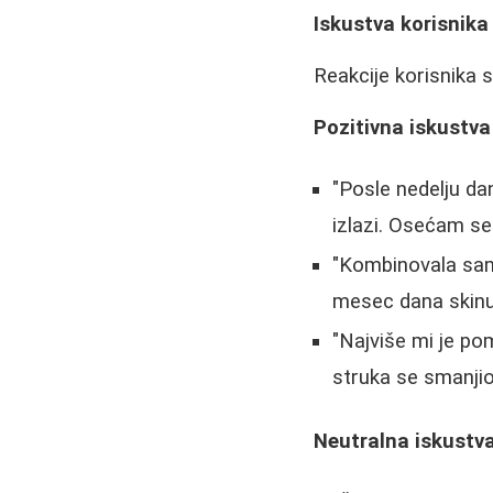
Iskustva korisnik
Reakcije korisnika s
Pozitivna iskustva
"Posle nedelju da
izlazi. Osećam se 
"Kombinovala sam 
mesec dana skinu
"Najviše mi je pom
struka se smanjio
Neutralna iskustv