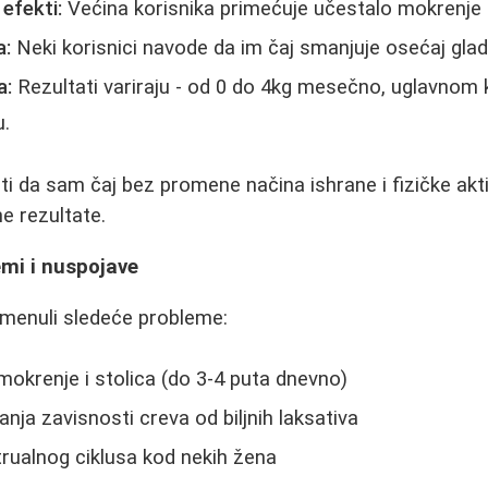
 efekti:
Većina korisnika primećuje učestalo mokrenje i
a:
Neki korisnici navode da im čaj smanjuje osećaj gladi
a:
Rezultati variraju - od 0 do 4kg mesečno, uglavnom k
u.
 da sam čaj bez promene načina ishrane i fizičke akt
e rezultate.
emi i nuspojave
omenuli sledeće probleme:
okrenje i stolica (do 3-4 puta dnevno)
nja zavisnosti creva od biljnih laksativa
ualnog ciklusa kod nekih žena