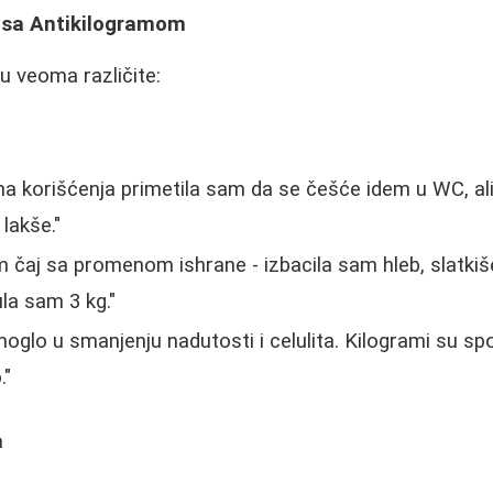
a sa Antikilogramom
u veoma različite:
na korišćenja primetila sam da se češće idem u WC, a
lakše."
čaj sa promenom ishrane - izbacila sam hleb, slatkiš
la sam 3 kg."
oglo u smanjenju nadutosti i celulita. Kilogrami su spor
."
a