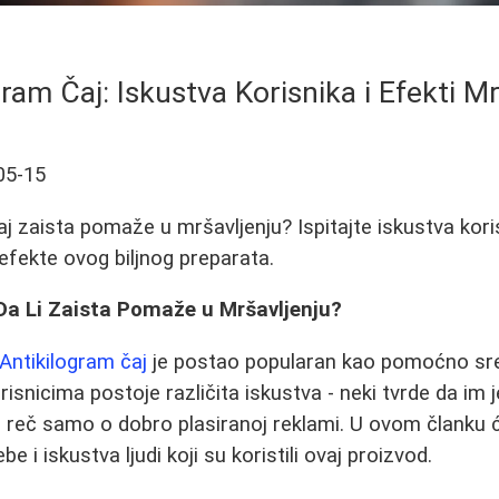
gram Čaj: Iskustva Korisnika i Efekti Mr
05-15
aj zaista pomaže u mršavljenju? Ispitajte iskustva kori
fekte ovog biljnog preparata.
Da Li Zaista Pomaže u Mršavljenju?
Antikilogram čaj
je postao popularan kao pomoćno sre
isnicima postoje različita iskustva - neki tvrde da im
e reč samo o dobro plasiranoj reklami. U ovom članku ć
e i iskustva ljudi koji su koristili ovaj proizvod.