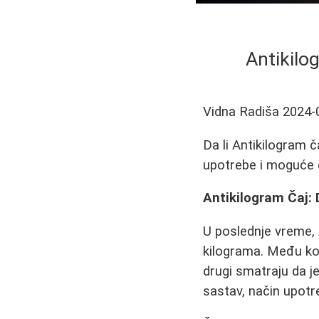
Antikilo
Vidna Radiša
2024-
Da li Antikilogram č
upotrebe i moguće e
Antikilogram Čaj: 
U poslednje vreme,
kilograma. Među kor
drugi smatraju da j
sastav, način upotreb