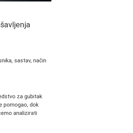
šavljenja
snika, sastav, način
dstvo za gubitak
 je pomogao, dok
emo analizirati