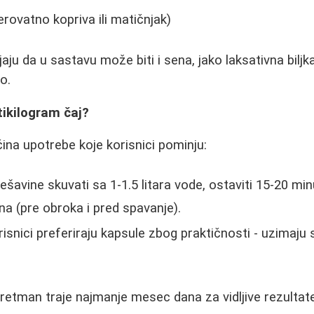
erovatno kopriva ili matičnjak)
aju da u sastavu može biti i sena, jako laksativna biljka
o.
tikilogram čaj?
čina upotrebe koje korisnici pominju:
šavine skuvati sa 1-1.5 litara vode, ostaviti 15-20 minu
a (pre obroka i pred spavanje).
isnici preferiraju kapsule zbog praktičnosti - uzimaju
retman traje najmanje mesec dana za vidljive rezultate