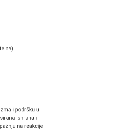
teina)
izma i podršku u
nsirana ishrana i
 pažnju na reakcije