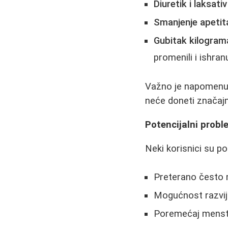
Diuretik i laksativ
Smanjenje apetit
Gubitak kilogram
promenili i ishran
Važno je napomenuti
neće doneti značajn
Potencijalni probl
Neki korisnici su p
Preterano često m
Mogućnost razvija
Poremećaj menstr