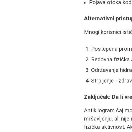
Pojava otoka kod 
Alternativni prist
Mnogi korisnici isti
Postepena promen
Redovna fizička a
Održavanje hidrat
Strpljenje - zdra
Zaključak: Da li v
Antikilogram čaj m
mršavljenju, ali nij
fizička aktivnost. A