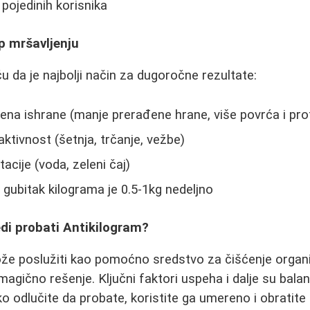
pojedinih korisnika
up mršavljenju
ču da je najbolji način za dugoročne rezultate:
a ishrane (manje prerađene hrane, više povrća i pro
ktivnost (šetnja, trčanje, vežbe)
acije (voda, zeleni čaj)
v gubitak kilograma je 0.5-1kg nedeljno
redi probati Antikilogram?
ože poslužiti kao pomoćno sredstvo za čišćenje organ
e magično rešenje. Ključni faktori uspeha i dalje su bala
ko odlučite da probate, koristite ga umereno i obratite