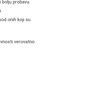
 bolju probavu.
.
od onih koji su
ivnosti verovatno