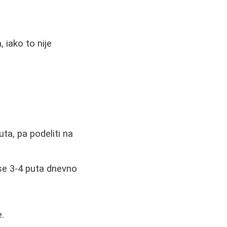
, iako to nije
ta, pa podeliti na
 se 3-4 puta dnevno
.