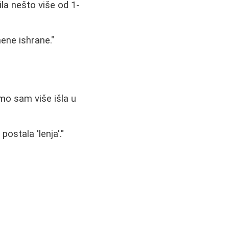
la nešto više od 1-
ene ishrane."
mo sam više išla u
ostala 'lenja'."