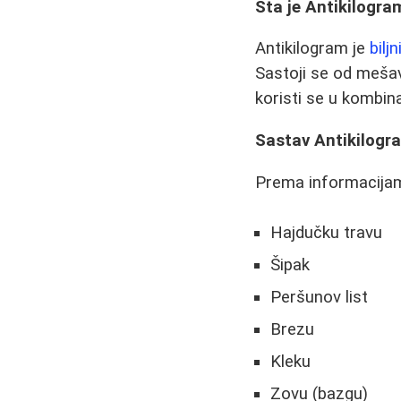
Šta je Antikilogra
Antikilogram je
biljn
Sastoji se od mešavi
koristi se u kombin
Sastav Antikilogr
Prema informacijama
Hajdučku travu
Šipak
Peršunov list
Brezu
Kleku
Zovu (bazgu)