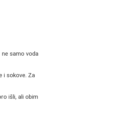
li ne samo voda
e i sokove. Za
o išli, ali obim