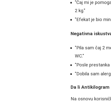
"Čaj mi je pomoga
2 kg."
"Efekat je bio mi
Negativna iskustv
"Pila sam čaj 2 m
WC."
"Posle prestanka 
"Dobila sam alergi
Da li Antikilogram
Na osnovu korisničk