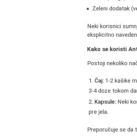
Zeleni dodatak (v
Neki korisnici sumnj
eksplicitno naveden
Kako se koristi An
Postoji nekoliko na
Čaj:
1-2 kašike me
3-4 doze tokom dan
Kapsule:
Neki kor
pre jela.
Preporučuje se da t