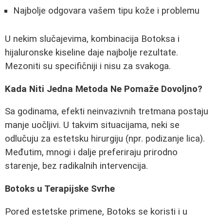
Najbolje odgovara vašem tipu kože i problemu
U nekim slučajevima, kombinacija Botoksa i
hijaluronske kiseline daje najbolje rezultate.
Mezoniti su specifičniji i nisu za svakoga.
Kada Niti Jedna Metoda Ne Pomaže Dovoljno?
Sa godinama, efekti neinvazivnih tretmana postaju
manje uočljivi. U takvim situacijama, neki se
odlučuju za estetsku hirurgiju (npr. podizanje lica).
Međutim, mnogi i dalje preferiraju prirodno
starenje, bez radikalnih intervencija.
Botoks u Terapijske Svrhe
Pored estetske primene, Botoks se koristi i u