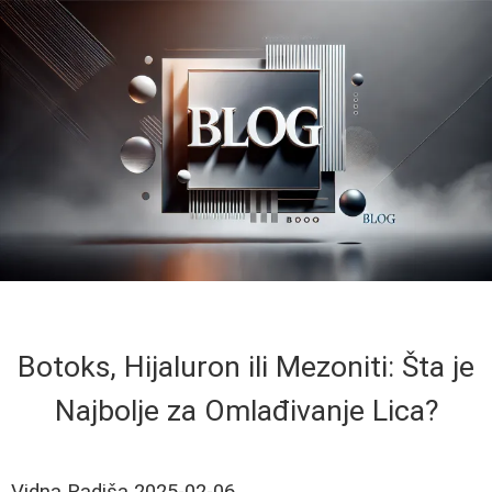
Botoks, Hijaluron ili Mezoniti: Šta je
Najbolje za Omlađivanje Lica?
Vidna Radiša
2025-02-06