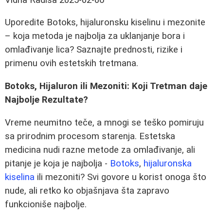
Uporedite Botoks, hijaluronsku kiselinu i mezonite
– koja metoda je najbolja za uklanjanje bora i
omlađivanje lica? Saznajte prednosti, rizike i
primenu ovih estetskih tretmana.
Botoks, Hijaluron ili Mezoniti: Koji Tretman daje
Najbolje Rezultate?
Vreme neumitno teče, a mnogi se teško pomiruju
sa prirodnim procesom starenja. Estetska
medicina nudi razne metode za omlađivanje, ali
pitanje je koja je najbolja -
Botoks
,
hijaluronska
kiselina
ili mezoniti? Svi govore u korist onoga što
nude, ali retko ko objašnjava šta zapravo
funkcioniše najbolje.