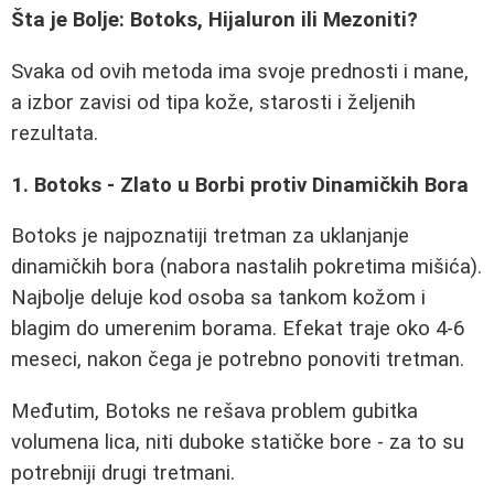
Šta je Bolje: Botoks, Hijaluron ili Mezoniti?
Svaka od ovih metoda ima svoje prednosti i mane,
a izbor zavisi od tipa kože, starosti i željenih
rezultata.
1. Botoks - Zlato u Borbi protiv Dinamičkih Bora
Botoks je najpoznatiji tretman za uklanjanje
dinamičkih bora (nabora nastalih pokretima mišića).
Najbolje deluje kod osoba sa tankom kožom i
blagim do umerenim borama. Efekat traje oko 4-6
meseci, nakon čega je potrebno ponoviti tretman.
Međutim, Botoks ne rešava problem gubitka
volumena lica, niti duboke statičke bore - za to su
potrebniji drugi tretmani.