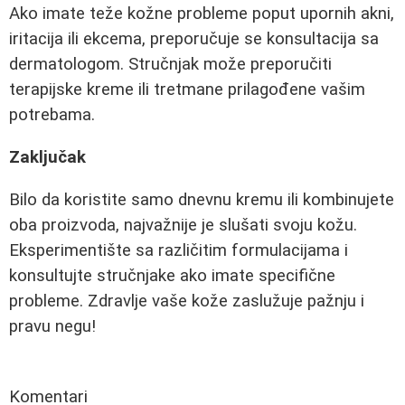
Ako imate teže kožne probleme poput upornih akni,
iritacija ili ekcema, preporučuje se konsultacija sa
dermatologom. Stručnjak može preporučiti
terapijske kreme ili tretmane prilagođene vašim
potrebama.
Zaključak
Bilo da koristite samo dnevnu kremu ili kombinujete
oba proizvoda, najvažnije je slušati svoju kožu.
Eksperimentište sa različitim formulacijama i
konsultujte stručnjake ako imate specifične
probleme. Zdravlje vaše kože zaslužuje pažnju i
pravu negu!
Komentari