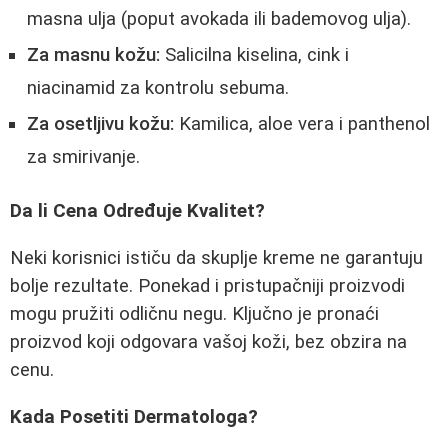
masna ulja (poput avokada ili bademovog ulja).
Za masnu kožu:
Salicilna kiselina, cink i
niacinamid za kontrolu sebuma.
Za osetljivu kožu:
Kamilica, aloe vera i panthenol
za smirivanje.
Da li Cena Određuje Kvalitet?
Neki korisnici ističu da skuplje kreme ne garantuju
bolje rezultate. Ponekad i pristupačniji proizvodi
mogu pružiti odličnu negu. Ključno je pronaći
proizvod koji odgovara vašoj koži, bez obzira na
cenu.
Kada Posetiti Dermatologa?