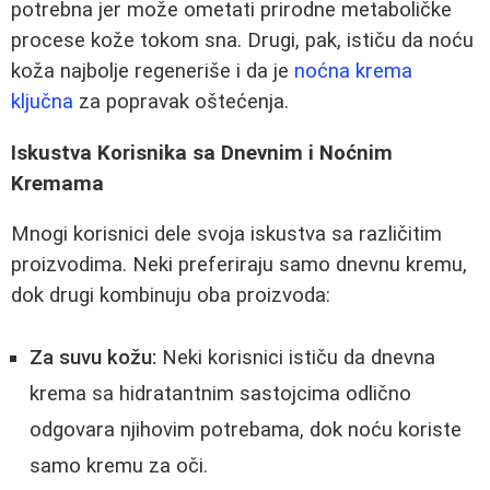
potrebna jer može ometati prirodne metaboličke
procese kože tokom sna. Drugi, pak, ističu da noću
koža najbolje regeneriše i da je
noćna krema
ključna
za popravak oštećenja.
Iskustva Korisnika sa Dnevnim i Noćnim
Kremama
Mnogi korisnici dele svoja iskustva sa različitim
proizvodima. Neki preferiraju samo dnevnu kremu,
dok drugi kombinuju oba proizvoda:
Za suvu kožu:
Neki korisnici ističu da dnevna
krema sa hidratantnim sastojcima odlično
odgovara njihovim potrebama, dok noću koriste
samo kremu za oči.