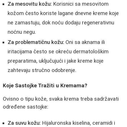
Za mesovitu kožu:
Korisnici sa mesovitom
kožom često koriste lagane dnevne kreme koje
ne zamastuju, dok noću dodaju regenerativnu
noćnu negu.
Za problematičnu kožu:
Oni sa aknama ili
iritacijama često se okreću dermatološkim
preparatima, uključujući i jake kreme koje
zahtevaju stručno odobrenje.
Koje Sastojke Tražiti u Kremama?
Ovisno o tipu kože, svaka krema treba sadržavati
određene sastojke:
Za suvu kožu:
Hijaluronska kiselina, ceramidi i