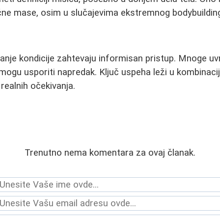
ćne mase, osim u slučajevima ekstremnog bodybuildin
icanje kondicije zahtevaju informisan pristup. Mnoge 
ogu usporiti napredak. Ključ uspeha leži u kombinaciji
realnih očekivanja.
Trenutno nema komentara za ovaj članak.