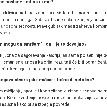
e naslage - istina ili mit?
i aktivira metabolizam i jača sistem termoregulacije, 
 masnih naslaga. Gubitak težine nakon znojenja u sauni
 unosom tečnosti. Pravi gubitak masti zahteva kombina
ivnosti.
m mogu da smršam" - da li je to dovoljno?
 ključna za sagorevanje kalorija, ali sama po sebi nije 
i smanjenja unosa kalorija, rezultati će biti ograničeni
zmeđu treninga i umerenog unosa hrane.
tegova stvara jake mišiće - tačno ili netačno?
mišljenju, sporije i kontrolisanije dizanje tegova ne
ća. Brže izvođenje pokreta može biti efikasnije za pov
 presudna kako bi se izbegle povrede.