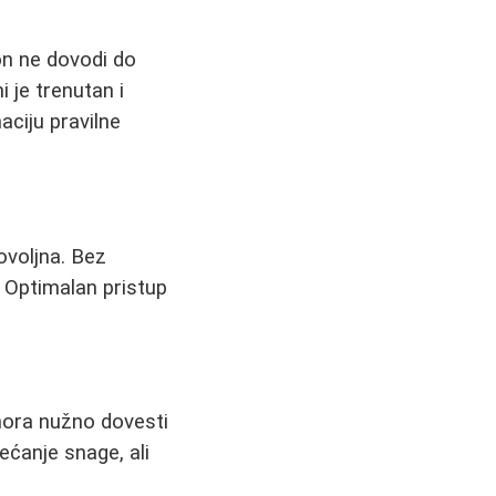
on ne dovodi do
 je trenutan i
ciju pravilne
dovoljna. Bez
. Optimalan pristup
 mora nužno dovesti
ećanje snage, ali