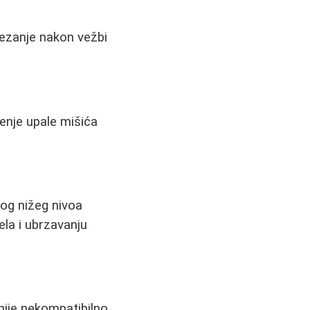
tezanje nakon vežbi
enje upale mišića
bog nižeg nivoa
ela i ubrzavanju
nije nekompatibilno