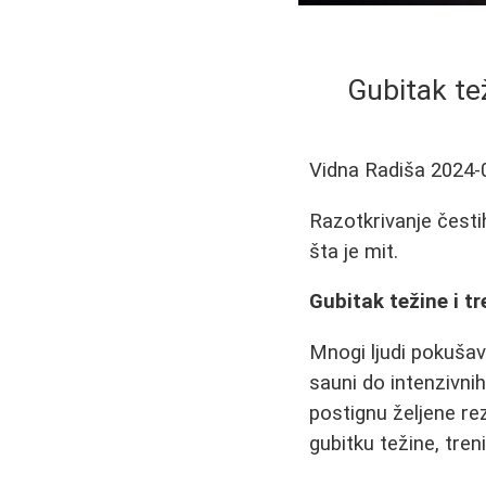
Gubitak te
Vidna Radiša
2024-
Razotkrivanje čestih
šta je mit.
Gubitak težine i t
Mnogi ljudi pokušav
sauni do intenzivni
postignu željene re
gubitku težine, treni