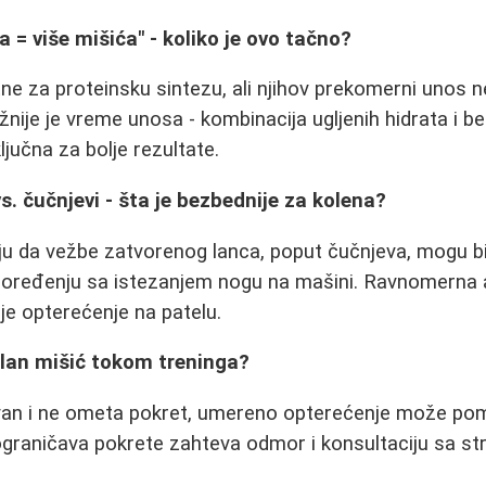
a = više mišića" - koliko je ovo tačno?
tne za proteinsku sintezu, ali njihov prekomerni unos 
žnije je vreme unosa - kombinacija ugljenih hidrata i b
ljučna za bolje rezultate.
s. čučnjevi - šta je bezbednije za kolena?
ju da vežbe zatvorenog lanca, poput čučnjeva, mogu bi
poređenju sa istezanjem nogu na mašini. Ravnomerna a
e opterećenje na patelu.
bolan mišić tokom treninga?
zivan i ne ometa pokret, umereno opterećenje može po
ograničava pokrete zahteva odmor i konsultaciju sa st