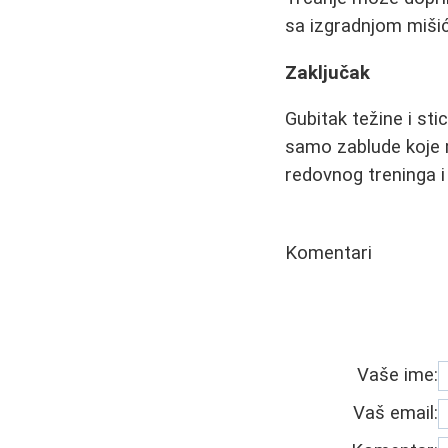
sa izgradnjom miši
Zaključak
Gubitak težine i st
samo zablude koje m
redovnog treninga i 
Komentari
Vaše ime:
Vaš email: