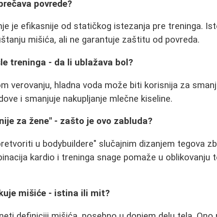
 sprečava povrede?
e je efikasnije od statičkog istezanja pre treninga. Is
anju mišića, ali ne garantuje zaštitu od povreda.
le treninga - da li ublažava bol?
 verovanju, hladna voda može biti korisnija za smanj
dove i smanjuje nakupljanje mlečne kiseline.
nije za žene" - zašto je ovo zabluda?
etvoriti u bodybuildere" slučajnim dizanjem tegova z
nacija kardio i treninga snage pomaže u oblikovanju t
uje mišiće - istina ili mit?
eti definiciji mišića, posebno u donjem delu tela. Ono 