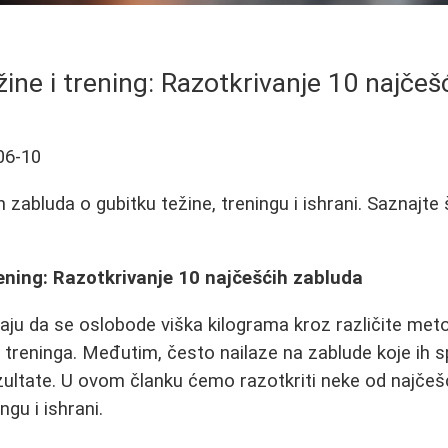
žine i trening: Razotkrivanje 10 najčeš
06-10
 zabluda o gubitku težine, treningu i ishrani. Saznajte 
rening: Razotkrivanje 10 najčešćih zabluda
aju da se oslobode viška kilograma kroz različite met
h treninga. Međutim, često nailaze na zablude koje ih 
zultate. U ovom članku ćemo razotkriti neke od najčeš
ngu i ishrani.