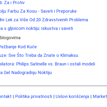
i: Za i Protiv
olju Farbu Za Kosu - Saveti i Preporuke
dni Lek za Više Od 20 Zdravstvenih Problema
s gljivicom noktiju: iskustva i saveti
 blogovima
Vežbanje Kod Kuće
e: Sve Što Treba da Znate o Klimaksu
ilatora: Philips Satinelle vs. Braun i ostali modeli
a Gel Nadogradnju Noktiju
ontakt
|
Politika privatnosti
|
Uslovi korišćenja
|
Marketi