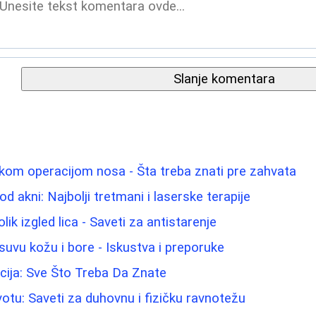
Slanje komentara
kom operacijom nosa - Šta treba znati pre zahvata
od akni: Najbolji tretmani i laserske terapije
ik izgled lica - Saveti za antistarenje
suvu kožu i bore - Iskustva i preporuke
cija: Sve Što Treba Da Znate
otu: Saveti za duhovnu i fizičku ravnotežu