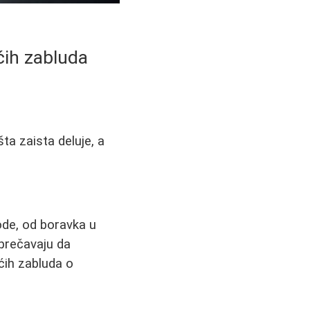
ćih zabluda
šta zaista deluje, a
ode, od boravka u
sprečavaju da
ćih zabluda o