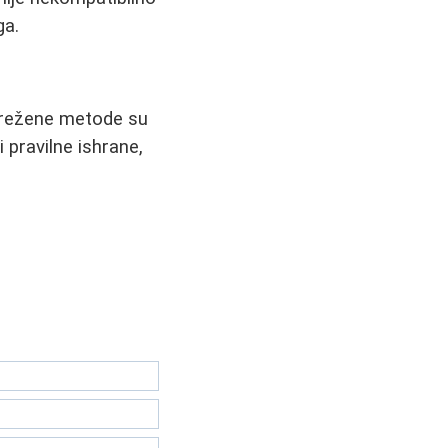
ga.
uvrežene metode su
 pravilne ishrane,