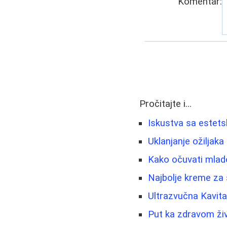
Komentar:
Pročitajte i...
Iskustva sa estets
Uklanjanje ožiljaka 
Kako očuvati mladol
Najbolje kreme za 
Ultrazvučna Kavita
Put ka zdravom živ