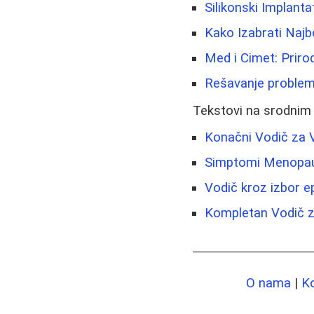
Silikonski Implantat
Kako Izabrati Najb
Med i Cimet: Priro
Rešavanje problema 
Tekstovi na srodnim
Konačni Vodič za 
Simptomi Menopauz
Vodič kroz izbor ep
Kompletan Vodič z
O nama
|
K