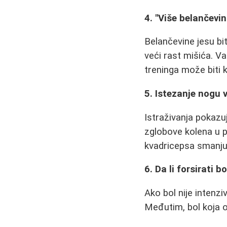
4. "Više belančevin
Belančevine jesu bi
veći rast mišića. Va
treninga može biti k
5. Istezanje nogu v
Istraživanja pokazu
zglobove kolena u 
kvadricepsa smanjuj
6. Da li forsirati 
Ako bol nije inten
Međutim, bol koja 