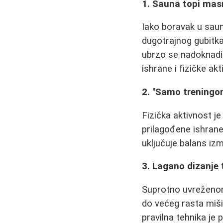
1. Sauna topi masn
Iako boravak u saun
dugotrajnog gubitka
ubrzo se nadoknadi
ishrane i fizičke akt
2. "Samo treningo
Fizička aktivnost je
prilagođene ishrane 
uključuje balans i
3. Lagano dizanje 
Suprotno uvreženom 
do većeg rasta miši
pravilna tehnika je