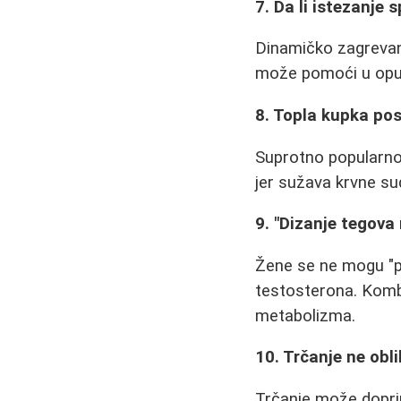
7. Da li istezanje
Dinamičko zagrevanj
može pomoći u opušt
8. Topla kupka pos
Suprotno popularnom
jer sužava krvne su
9. "Dizanje tegova 
Žene se ne mogu "pr
testosterona. Kombi
metabolizma.
10. Trčanje ne oblik
Trčanje može doprin