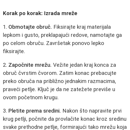
Korak po korak: Izrada mreže
1.
Obmotajte obruč.
Fiksirajte kraj materijala
lepkom i gusto, preklapajući redove, namotajte ga
po celom obruču. Završetak ponovo lepko
fiksirajte.
2.
Započnite mrežu.
Vežite jedan kraj konca za
obruč čvrstim čvorom. Zatim konac prebacujte
preko obruča na približno jednakim razmacima,
praveći petlje. Ključ je da ne zatežete previše u
ovom početnom krugu.
3.
Pletite prema sredini.
Nakon što napravite prvi
krug petlji, počnite da provlačite konac kroz sredinu
svake prethodne petlje, formirajući tako mrežu koja