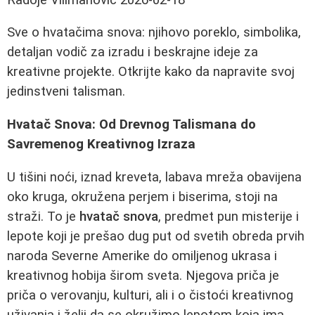
Sve o hvatačima snova: njihovo poreklo, simbolika,
detaljan vodič za izradu i beskrajne ideje za
kreativne projekte. Otkrijte kako da napravite svoj
jedinstveni talisman.
Hvatač Snova: Od Drevnog Talismana do
Savremenog Kreativnog Izraza
U tišini noći, iznad kreveta, labava mreža obavijena
oko kruga, okružena perjem i biserima, stoji na
straži. To je
hvatač snova
, predmet pun misterije i
lepote koji je prešao dug put od svetih obreda prvih
naroda Severne Amerike do omiljenog ukrasa i
kreativnog hobija širom sveta. Njegova priča je
priča o verovanju, kulturi, ali i o čistoći kreativnog
uživanja i želji da se okružimo lepotom koja ima