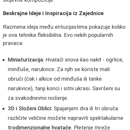
Beskrajne Ideje i Inspiracija iz Zajednice
Razmena ideja među entuzijastima pokazuje koliko
je ova tehnika fleksibilna. Evo nekih popularnih
pravaca:
Miniaturizacija:
Hvatači snova kao nakit
- ogrlice,
minđuše, narukvice. Za njih se koriste mali
obruči (čak i alkice od minđuša ili tanke
narukvice), tanji konci i sitni ukrasi. Savršeni su
za svakodnevno nošenje.
3D i Složeni Oblici:
Spajanjem dva ili tri obruča
različite veličine možete napraviti spektakularne
trodimenzionalne hvatače
. Pletenje mreže