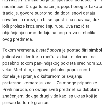
nadahnuće. Druga tumačenja, poput onog iz Lakota
tradicije, govore suprotno: da dobri snovi ostaju
uhvaćeni u mreži, da bi se spustili na spavača, dok
loši prolaze kroz središnju rupu. Ova različita
objašnjenja samo dodaju na bogatstvu simbolike
ovog predmeta.
Tokom vremena,
hvatač snova
je postao širi
simbol
jedinstva
i identiteta među različitim plemenima,
posebno tokom pan-indijskog pokreta sredinom 20.
veka. Međutim, njegova globalna popularnost
donela je i pitanja o kulturnom prisvajanju i
preteranoj komercijalizaciji. Za mnoge pripadnike
Prvih naroda, on ostaje sveti predmet sa dubokim
značenjem, dok ga drugi vide kao lep ukras koji je
prešao kulturné granice.