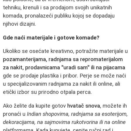
tehniku, krenuli i sa prodajom svojih unikatnih
komada, pronalazeći publiku kojoj se dopadaju
njihovi dizajni.
Gde naći materijale i gotove komade?
Ukoliko se osećate kreativno, potražite materijale u
pozamanterijama, radnjama sa repromaterijalom
za nakit, prodavnicama "uradi sam" ili na pijacama
gde se prodaje plastika i pribor. Perje se može naći
u specijalizovanim radnjama za nakit ili online, ali
etički izbor su prirodno otpala perca.
Ako želite da kupite gotov
hvatač snova
, možete ih
pronaći u
Indian shopovima, radnjama sa esoterijom,
dekoracijama, na sajmovima rukotvorina ili na online
platformama
. Kada kupujete, cenite ručni rad i