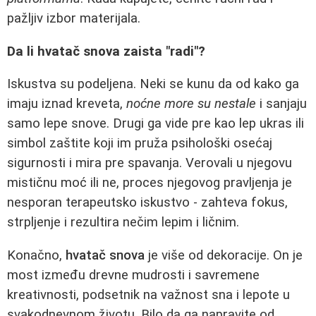
pažljiv izbor materijala.
Da li hvatač snova zaista "radi"?
Iskustva su podeljena. Neki se kunu da od kako ga
imaju iznad kreveta,
noćne more su nestale
i sanjaju
samo lepe snove. Drugi ga vide pre kao lep ukras ili
simbol zaštite koji im pruža psihološki osećaj
sigurnosti i mira pre spavanja. Verovali u njegovu
mističnu moć ili ne, proces njegovog pravljenja je
nesporan terapeutsko iskustvo - zahteva fokus,
strpljenje i rezultira nečim lepim i ličnim.
Konačno,
hvatač snova
je više od dekoracije. On je
most između drevne mudrosti i savremene
kreativnosti, podsetnik na važnost sna i lepote u
svakodnevnom životu. Bilo da ga napravite od