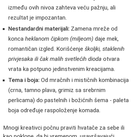
između ovih nivoa zahteva veću pažnju, ali
rezultat je impozantan.
Nestandardni materijali:
Zamena mreže od
konca
heklanom čipkom (miljeom)
daje mek,
romantičan izgled. Korišćenje
školjki, staklenih
privjesaka ili čak malih svetlećih dioda
otvara
vrata ka potpuno jedinstvenim kreacijama.
Tema i boja:
Od mračnih i mističnih kombinacija
(crna, tamno plava, grimiz sa srebrnim
perlicama) do pastelnih i božićnih šema - paleta
boja određuje raspoloženje komada.
Mnogi kreativci počnu praviti hvatače za sebe ili
kao poklone, da bi vremenom, usavršavajući