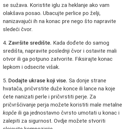
se sužava. Koristite iglu za heklanje ako vam
olakšava posao. Ubacujte perlice po želji,
nanizavajući ih na konac pre nego što napravite
sledeći čvor.
4.
Završite središte.
Kada dođete do samog
središta, napravite poslednji čvor i ostavite mali
otvor ili ga potpuno zatvorite. Fiksirajte konac
lepkom i odsecite višak.
5.
Dodajte ukrase koji vise.
Sa donje strane
hvatača, pričvrstite duže konce ili lance na koje
ćete nanizati perle i pričvrstiti perje. Za
pričvršćivanje perja možete koristiti male metalne
kopče
ili ga jednostavno čvrsto umotati u konac i
zalepiti za sigurnost. Ovdje možete stvoriti
slojevite kompozicije.