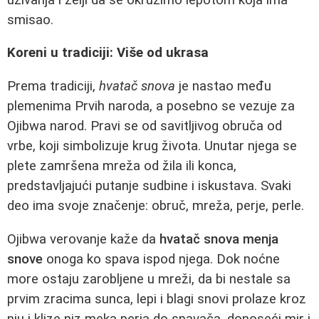
smisao.
Koreni u tradiciji: Više od ukrasa
Prema tradiciji,
hvatač snova
je nastao među
plemenima Prvih naroda, a posebno se vezuje za
Ojibwa narod. Pravi se od savitljivog obruča od
vrbe, koji simbolizuje krug života. Unutar njega se
plete zamršena mreža od žila ili konca,
predstavljajući putanje sudbine i iskustava. Svaki
deo ima svoje značenje: obruč, mreža, perje, perle.
Ojibwa verovanje kaže da
hvatač snova menja
snove
onoga ko spava ispod njega. Dok noćne
more ostaju zarobljene u mreži, da bi nestale sa
prvim zracima sunca, lepi i blagi snovi prolaze kroz
nju i klize niz meka perja do spavača, donoseći mir i