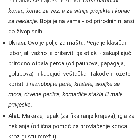
ali danas se najčešće koristi
čvrst pamučni
konac, konac za vez, a za sitnije projekte i konac
za heklanje
. Boja je na vama - od prirodnih nijansi
do živopisnih.
Ukrasi:
Ovo je polje za maštu.
Perje
je klasičan
izbor, ali važno je pribaviti ga etički - sakupljajući
prirodno otpala perca (od paunova, papagaja,
golubova) ili kupujući veštačka. Takođe možete
koristiti
raznobojne perle, kristale, školjke sa
mora, drvene perlice, komadiće stakla ili male
privjeske
.
Alat:
Makaze, lepak (za fiksiranje krajeva), igla za
heklanje (odlična pomoć za provlačenje konca
kroz gustu mrežu).