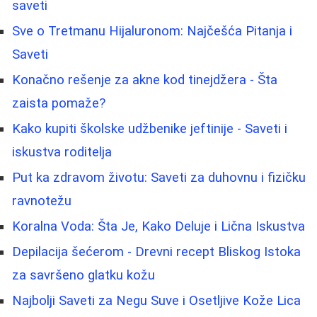
saveti
Sve o Tretmanu Hijaluronom: Najčešća Pitanja i
Saveti
Konačno rešenje za akne kod tinejdžera - Šta
zaista pomaže?
Kako kupiti školske udžbenike jeftinije - Saveti i
iskustva roditelja
Put ka zdravom životu: Saveti za duhovnu i fizičku
ravnotežu
Koralna Voda: Šta Je, Kako Deluje i Lična Iskustva
Depilacija šećerom - Drevni recept Bliskog Istoka
za savršeno glatku kožu
Najbolji Saveti za Negu Suve i Osetljive Kože Lica