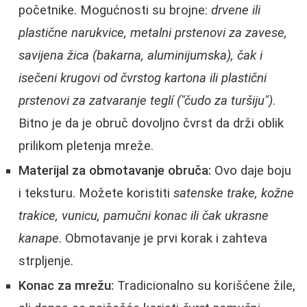
početnike. Mogućnosti su brojne:
drvene ili
plastične narukvice, metalni prstenovi za zavese,
savijena žica (bakarna, aluminijumska), čak i
isečeni krugovi od čvrstog kartona ili plastični
prstenovi za zatvaranje teglí ("čudo za turšiju")
.
Bitno je da je obruč dovoljno čvrst da drži oblik
prilikom pletenja mreže.
Materijal za obmotavanje obruča:
Ovo daje boju
i teksturu. Možete koristiti
satenske trake, kožne
trakice, vunicu, pamučni konac ili čak ukrasne
kanape
. Obmotavanje je prvi korak i zahteva
strpljenje.
Konac za mrežu:
Tradicionalno su korišćene žile,