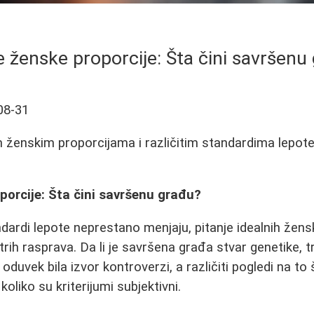
e ženske proporcije: Šta čini savršenu
08-31
m ženskim proporcijama i različitim standardima lepo
porcije: Šta čini savršenu građu?
dardi lepote neprestano menjaju, pitanje idealnih žens
ih rasprava. Da li je savršena građa stvar genetike, tre
duvek bila izvor kontroverzi, a različiti pogledi na to 
koliko su kriterijumi subjektivni.