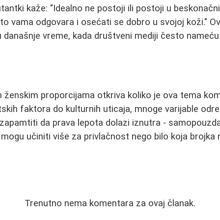
antki kaže: "Idealno ne postoji ili postoji u beskonačn
to vama odgovara i osećati se dobro u svojoj koži." O
 današnje vreme, kada društveni mediji često nameću
m ženskim proporcijama otkriva koliko je ova tema kom
tskih faktora do kulturnih uticaja, mnoge varijable o
e zapamtiti da prava lepota dolazi iznutra - samopouzda
mogu učiniti više za privlačnost nego bilo koja brojka 
Trenutno nema komentara za ovaj članak.