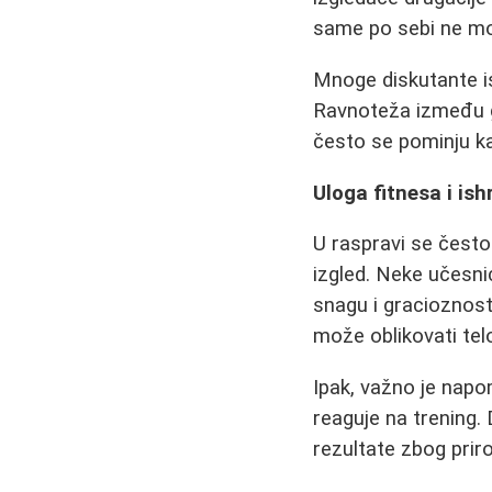
same po sebi ne mog
Mnoge diskutante ist
Ravnoteža između go
često se pominju kao
Uloga fitnesa i ish
U raspravi se često
izgled. Neke učesni
snagu i gracioznost
može oblikovati telo
Ipak, važno je napo
reaguje na trening.
rezultate zbog prir