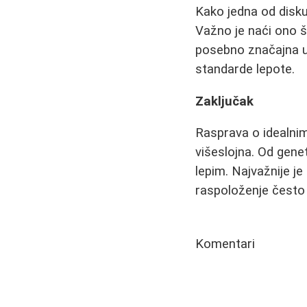
Kako jedna od diskut
Važno je naći ono š
posebno značajna u
standarde lepote.
Zaključak
Rasprava o idealni
višeslojna. Od gene
lepim. Najvažnije j
raspoloženje često 
Komentari