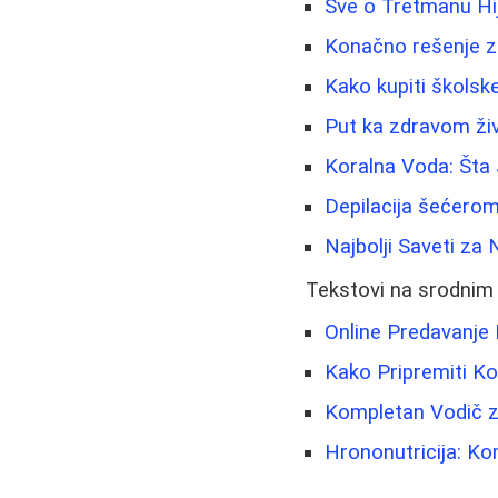
Sve o Tretmanu Hij
Konačno rešenje z
Kako kupiti školske 
Put ka zdravom živ
Koralna Voda: Šta 
Depilacija šećerom
Najbolji Saveti za 
Tekstovi na srodnim
Online Predavanje 
Kako Pripremiti Ko
Kompletan Vodič za
Hrononutricija: Ko