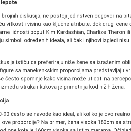
 lepote
iz brojnih diskusija, ne postoji jedinstven odgovor na pit
ču vitkost i visinu kao ključne atribute, dok drugi cene o
rne ličnosti poput Kim Kardashian, Charlize Theron ili 
 simboli određenih ideala, ali čak i njihovi izgledi nisu
usija ističu da preferiraju niže žene sa izraženim obl
 figure sa manekenkskim proporcijama predstavljaju vr
se često spominje kako visina može uticati na percepci
 između struka i kukova je primetnija kod nižih žena.
cija
-90 često se navode kao ideal, ali koliko je ovo realn
na ove proporcije? Na primer, žena visoka 180cm sa s
 od one koja je 160cm visoka sa istim merama. Očigled