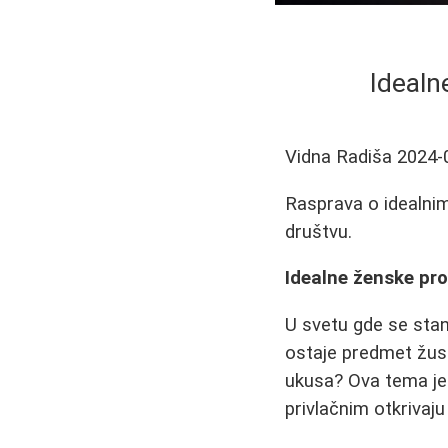
Idealn
Vidna Radiša
2024-
Rasprava o idealni
društvu.
Idealne ženske pro
U svetu gde se stan
ostaje predmet žustr
ukusa? Ova tema je o
privlačnim otkrivaju 