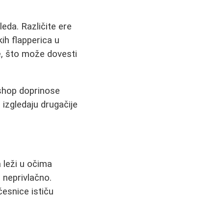
eda. Različite ere
kih flapperica u
e, što može dovesti
oshop doprinose
 izgledaju drugačije
a leži u očima
 neprivlačno.
esnice ističu