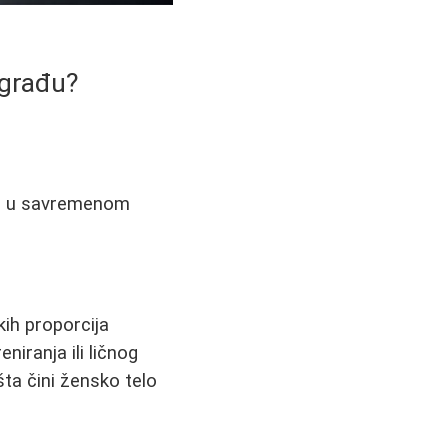
 građu?
te u savremenom
kih proporcija
niranja ili ličnog
šta čini žensko telo