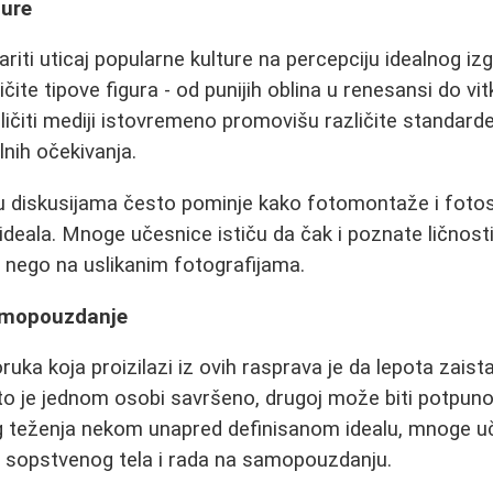
ture
ti uticaj popularne kulture na percepciju idealnog izgl
čite tipove figura - od punijih oblina u renesansi do vit
ličiti mediji istovremeno promovišu različite standard
lnih očekivanja.
e u diskusijama često pominje kako fotomontaže i fot
ideala. Mnoge učesnice ističu da čak i poznate ličnosti
 nego na uslikanim fotografijama.
samopouzdanje
uka koja proizilazi iz ovih rasprava je da lepota zaist
o je jednom osobi savršeno, drugoj može biti potpuno
teženja nekom unapred definisanom idealu, mnoge uč
a sopstvenog tela i rada na samopouzdanju.