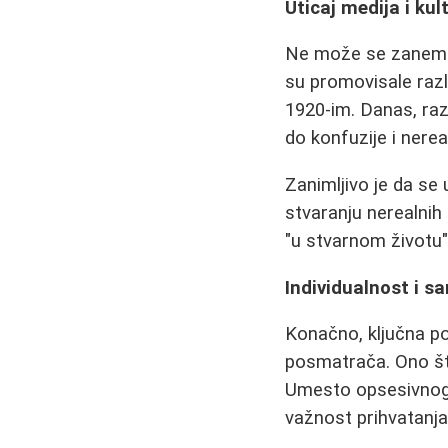
Uticaj medija i kul
Ne može se zanemari
su promovisale razli
1920-im. Danas, raz
do konfuzije i nerea
Zanimljivo je da s
stvaranju nerealnih 
"u stvarnom životu"
Individualnost i 
Konačno, ključna por
posmatrača. Ono št
Umesto opsesivnog 
važnost prihvatanj