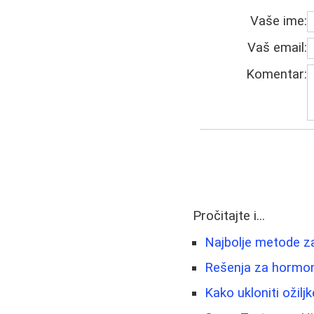
Vaše ime:
Vaš email:
Komentar:
Pročitajte i...
Najbolje metode za
Rešenja za hormons
Kako ukloniti ožiljk