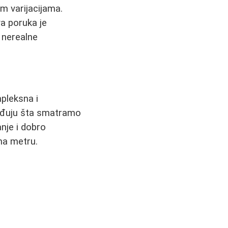
im varijacijama.
va poruka je
 nerealne
pleksna i
dređuju šta smatramo
nje i dobro
na metru.