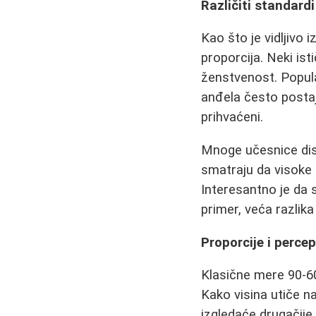
Različiti standardi
Kao što je vidljivo 
proporcija. Neki isti
ženstvenost. Popula
anđela često postaju
prihvaćeni.
Mnoge učesnice disk
smatraju da visoke
Interesantno je da 
primer, veća razlika
Proporcije i percep
Klasične mere 90-60
Kako visina utiče 
izgledaće drugačije