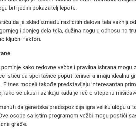
u biti jedini pokazatelj lepote.
iču da je sklad između različitih delova tela važniji o
rnjeg i donjeg dela tela, dužina nogu u odnosu na tru
 ključni faktori.
rane
 pominje kako redovne vežbe i pravilna ishrana mogu 
ce ističu da sportašice poput teniserki imaju idealnu g
. Fitnes modeli takođe predstavljaju interesantan prim
, iako se ukusi razlikuju kada je reč o stepenu mišićav
menuti da genetska predispozicija igra veliku ulogu u 
 Dve osobe sa istim programom vežbi mogu postići sas
odne građe.