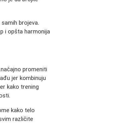
d samih brojeva.
p i opšta harmonija
značajno promeniti
rađu jer kombinuju
er kako trening
osti.
tome kako telo
vim različite