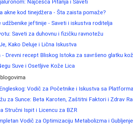
aluronom: Najčešća Pitanja i Saveti
a akne kod tinejdžera - Šta zaista pomaže?
udžbenike jeftinije - Saveti i iskustva roditelja
otu: Saveti za duhovnu i fizičku ravnotežu
Je, Kako Deluje i Lična Iskustva
 - Drevni recept Bliskog Istoka za savršeno glatku ko
Negu Suve i Osetljive Kože Lica
 blogovima
Engleskog: Vodič za Početnike i Iskustva sa Platfor
žu za Sunce: Beta Karoten, Zaštitni Faktori i Zdrav 
 Stručni Ispit i Licencu za BZR
mpletan Vodič za Optimizaciju Metabolizma i Gubljenj