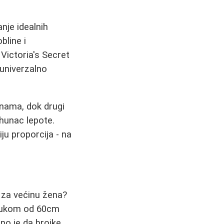
anje idealnih
bline i
Victoria's Secret
 univerzalno
inama, dok drugi
hunac lepote.
ju proporcija - na
o za većinu žena?
trukom od 60cm
no je da brojke