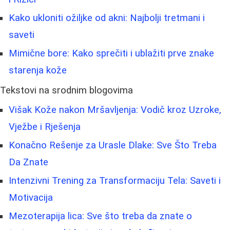
Kako ukloniti ožiljke od akni: Najbolji tretmani i
saveti
Mimične bore: Kako sprečiti i ublažiti prve znake
starenja kože
Tekstovi na srodnim blogovima
Višak Kože nakon Mršavljenja: Vodič kroz Uzroke,
Vježbe i Rješenja
Konačno Rešenje za Urasle Dlake: Sve Što Treba
Da Znate
Intenzivni Trening za Transformaciju Tela: Saveti i
Motivacija
Mezoterapija lica: Sve što treba da znate o