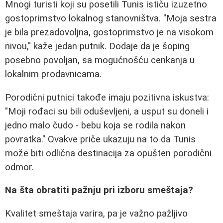
Mnogi turisti koji su posetili Tunis ističu izuzetno
gostoprimstvo lokalnog stanovništva. "Moja sestra
je bila prezadovoljna, gostoprimstvo je na visokom
nivou," kaže jedan putnik. Dodaje da je šoping
posebno povoljan, sa mogućnošću cenkanja u
lokalnim prodavnicama.
Porodični putnici takođe imaju pozitivna iskustva:
"Moji rođaci su bili oduševljeni, a usput su doneli i
jedno malo čudo - bebu koja se rodila nakon
povratka." Ovakve priče ukazuju na to da Tunis
može biti odlična destinacija za opušten porodični
odmor.
Na šta obratiti pažnju pri izboru smeštaja?
Kvalitet smeštaja varira, pa je važno pažljivo