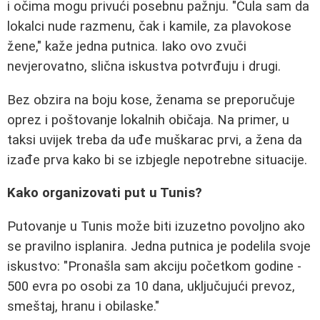
i očima mogu privući posebnu pažnju. "Čula sam da
lokalci nude razmenu, čak i kamile, za plavokose
žene," kaže jedna putnica. Iako ovo zvuči
nevjerovatno, slična iskustva potvrđuju i drugi.
Bez obzira na boju kose, ženama se preporučuje
oprez i poštovanje lokalnih običaja. Na primer, u
taksi uvijek treba da uđe muškarac prvi, a žena da
izađe prva kako bi se izbjegle nepotrebne situacije.
Kako organizovati put u Tunis?
Putovanje u Tunis može biti izuzetno povoljno ako
se pravilno isplanira. Jedna putnica je podelila svoje
iskustvo: "Pronašla sam akciju početkom godine -
500 evra po osobi za 10 dana, uključujući prevoz,
smeštaj, hranu i obilaske."