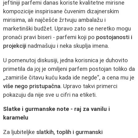
jeftiniji parfemi danas koriste kvalitetne mirisne
kompozicije inspirisane čuvenim dizajnerskim
mirisima, ali najčešće žrtvuju ambalažu i
marketinški budžet. Upravo zato se neretko mogu
pronaći pravi biseri - parfemi koji po
postojanosti i
projekciji
nadmašuju i neka skuplja imena.
U pomenutoj diskusiji, jedna korisnica je duhovito
primetila da joj je omiljeni parfem postojan toliko da
„zamiriše čitavu kuću kada ide negde“, a cena mu je
više nego pristupačna
. Upravo takvi primerci
pokazuju da nije sve u cifri na etiketi.
Slatke i gurmanske note - raj za vanilu i
karamelu
Za ljubiteljke
slatkih, toplih i gurmanski