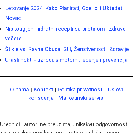
Letovanje 2024: Kako Planirati, Gde Ići i Uštedeti
Novac
Niskougljeni hidratni recepti sa piletinom i zdrave
večere
Štikle vs. Ravna Obuća: Stil, Ženstvenost i Zdravlje
Urasli nokti - uzroci, simptomi, lečenje i prevencija
O nama
|
Kontakt
|
Politika privatnosti
|
Uslovi
korišćenja
|
Marketinški servisi
Urednici i autori ne preuzimaju nikakvu odgovornost
za bilo kakve greške ili propuste u sadržaju ovog