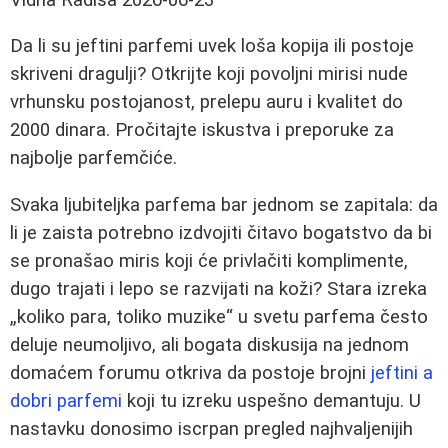
Da li su jeftini parfemi uvek loša kopija ili postoje
skriveni dragulji? Otkrijte koji povoljni mirisi nude
vrhunsku postojanost, prelepu auru i kvalitet do
2000 dinara. Pročitajte iskustva i preporuke za
najbolje parfemčiće.
Svaka ljubiteljka parfema bar jednom se zapitala: da
li je zaista potrebno izdvojiti čitavo bogatstvo da bi
se pronašao miris koji će privlačiti komplimente,
dugo trajati i lepo se razvijati na koži? Stara izreka
„koliko para, toliko muzike“ u svetu parfema često
deluje neumoljivo, ali bogata diskusija na jednom
domaćem forumu otkriva da postoje brojni
jeftini a
dobri parfemi
koji tu izreku uspešno demantuju. U
nastavku donosimo iscrpan pregled najhvaljenijih