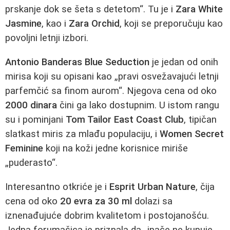
prskanje dok se šeta s detetom“. Tu je i
Zara White
Jasmine
, kao i
Zara Orchid
, koji se preporučuju kao
povoljni letnji izbori.
Antonio Banderas Blue Seduction
je jedan od onih
mirisa koji su opisani kao „pravi osvežavajući letnji
parfemčić sa finom aurom“. Njegova cena od oko
2000 dinara
čini ga lako dostupnim. U istom rangu
su i pominjani
Tom Tailor East Coast Club
, tipičan
slatkast miris za mlađu populaciju, i
Women Secret
Feminine
koji na koži jedne korisnice miriše
„puderasto“.
Interesantno otkriće je i
Esprit Urban Nature
, čija
cena od oko
20 evra za 30 ml
dolazi sa
iznenađujuće dobrim kvalitetom i postojanošću.
Jedna forumašica je priznala da „inače ne kupuje