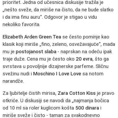
prioritet. Jedna od učesnica diskusije tražila je
„nešto sveže, da miriše na čisto, da ne bude slatko
i da ima finu auru“. Odgovor je stigao u vidu
nekoliko favorita.
Elizabeth Arden Green Tea
se često pominje kao
klasik koji miriše „fino, zeleno, osvežavajuće“, mada
mu je
postojanost slaba
- naprskan na odeću ipak
traje duže. Cena mu je često oko
20 evra
, što ga
svrstava u povoljnije dizajnerske parfeme. Sličnu
svežinu nudi i
Moschino I Love Love
sa notom
narandže.
Za ljubitelje čistih mirisa,
Zara Cotton Kiss
je pravo
otkriće. U diskusiji se navodi da „najmanja bočica
od 10 ml sa roler kuglicom košta
500 dinara
i
miriše sveže i čisto - taman za svakodnevno