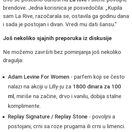
brendove. Jedna korisnica je posvedočila: „Kupila
sam La Rive, razočarala se, ostavila ga godinu dana
i sada je postojan i divan. Vredi mu dati šansu.“
Još nekoliko sjajnih preporuka iz diskusije
Ne možemo završiti bez pominjanja još nekoliko
dragulja:
Adam Levine For Women
- parfem koji se često
nalazi na akciji u Lilly-ju za
1800 dinara za 100
ml
, miriše na začine, drvo i vanilu, dobija stalne
komplimente.
Replay Signature / Replay Stone
- povoljni a
postojani, crni sa roze prugama ili crni u limenci.