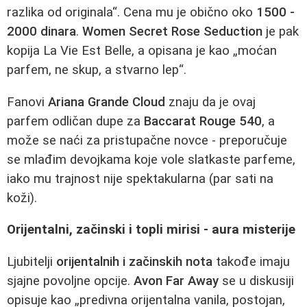
razlika od originala“. Cena mu je obično oko
1500 -
2000 dinara
.
Women Secret Rose Seduction
je pak
kopija La Vie Est Belle, a opisana je kao „moćan
parfem, ne skup, a stvarno lep“.
Fanovi
Ariana Grande Cloud
znaju da je ovaj
parfem odličan dupe za
Baccarat Rouge 540
, a
može se naći za pristupačne novce - preporučuje
se mlađim devojkama koje vole slatkaste parfeme,
iako mu trajnost nije spektakularna (par sati na
koži).
Orijentalni, začinski i topli mirisi - aura misterije
Ljubitelji
orijentalnih i začinskih nota
takođe imaju
sjajne povoljne opcije.
Avon Far Away
se u diskusiji
opisuje kao „predivna orijentalna vanila, postojan,