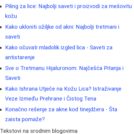
Piling za lice: Najbolji saveti i proizvodi za mešovitu
kožu
Kako ukloniti ožiljke od akni: Najbolji tretmani i
saveti
Kako očuvati mladolik izgled lica - Saveti za
antistarenje
Sve o Tretmanu Hijaluronom: Najčešća Pitanja i
Saveti
Kako Ishrana Utječe na Kožu Lica? Istraživanje
Veze Između Prehrane i Čistog Tena
Konačno rešenje za akne kod tinejdžera - Šta
zaista pomaže?
Tekstovi na srodnim blogovima