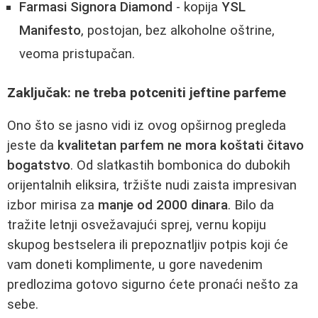
Farmasi Signora Diamond
- kopija
YSL
Manifesto
, postojan, bez alkoholne oštrine,
veoma pristupačan.
Zaključak: ne treba potceniti jeftine parfeme
Ono što se jasno vidi iz ovog opširnog pregleda
jeste da
kvalitetan parfem ne mora koštati čitavo
bogatstvo
. Od slatkastih bombonica do dubokih
orijentalnih eliksira, tržište nudi zaista impresivan
izbor mirisa za
manje od 2000 dinara
. Bilo da
tražite letnji osvežavajući sprej, vernu kopiju
skupog bestselera ili prepoznatljiv potpis koji će
vam doneti komplimente, u gore navedenim
predlozima gotovo sigurno ćete pronaći nešto za
sebe.