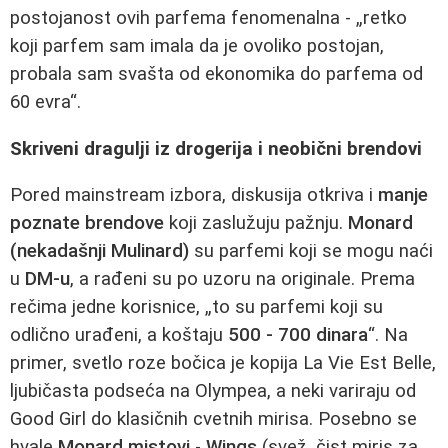
postojanost ovih parfema fenomenalna - „retko
koji parfem sam imala da je ovoliko postojan,
probala sam svašta od ekonomika do parfema od
60 evra“.
Skriveni dragulji iz drogerija i neobični brendovi
Pored mainstream izbora, diskusija otkriva i
manje
poznate brendove
koji zaslužuju pažnju.
Monard
(nekadašnji Mulinard)
su parfemi koji se mogu naći
u
DM-u
, a rađeni su po uzoru na originale. Prema
rečima jedne korisnice, „to su parfemi koji su
odlično urađeni, a koštaju
500 - 700 dinara
“. Na
primer, svetlo roze bočica je kopija La Vie Est Belle,
ljubičasta podseća na Olympea, a neki variraju od
Good Girl do klasičnih cvetnih mirisa. Posebno se
hvale
Monard mistovi
-
Wings
(svež, čist miris za