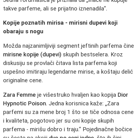
takve parfeme, ali se prijatno iznenadila“.
Kopije poznatih mirisa - mirisni dupevi koji
obaraju s nogu
Možda najzanimljiviji segment jeftinih parfema čine
mirisne kopije (dupevi)
skupih bestselera. Kroz
diskusiju se provlači čitava lista parfema koji
uspešno imitiraju legendarne mirise, a koštaju delić
originalne cene.
Zara Femme
je višestruko hvaljen kao kopija
Dior
Hypnotic Poison
. Jedna korisnica kaže: „Zara
parfemi su za mene broj 1 što se tiče odnosa cene
i kvaliteta, pogotovo jer su oni kopije skupih
parfema - mirišu dobro i traju.“ Pojedinačne bočice
su često na akciji
dve po ceni jedne
, što ih čini