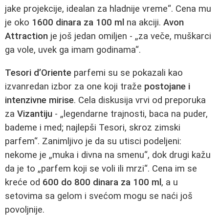
jake projekcije, idealan za hladnije vreme“. Cena mu
je oko
1600 dinara za 100 ml
na akciji.
Avon
Attraction
je još jedan omiljen - „za veče, muškarci
ga vole, uvek ga imam godinama“.
Tesori d’Oriente
parfemi su se pokazali kao
izvanredan izbor za one koji traže
postojane i
intenzivne mirise
. Cela diskusija vrvi od preporuka
za
Vizantiju
- „legendarne trajnosti, baca na puder,
bademe i med; najlepši Tesori, skroz zimski
parfem“. Zanimljivo je da su utisci podeljeni:
nekome je „muka i divna na smenu“, dok drugi kažu
da je to „parfem koji se voli ili mrzi“. Cena im se
kreće od
600 do 800 dinara za 100 ml
, a u
setovima sa gelom i svećom mogu se naći još
povoljnije.