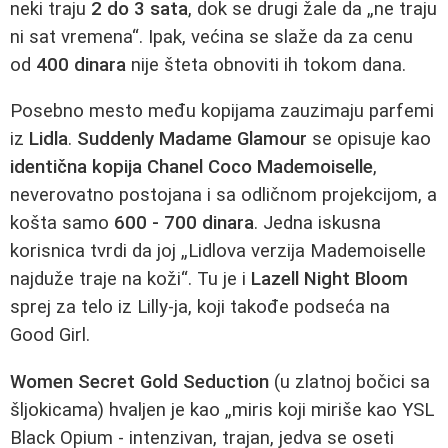
neki traju
2 do 3 sata
, dok se drugi žale da „ne traju
ni sat vremena“. Ipak, većina se slaže da za cenu
od
400 dinara
nije šteta obnoviti ih tokom dana.
Posebno mesto među kopijama zauzimaju parfemi
iz
Lidla
.
Suddenly Madame Glamour
se opisuje kao
identična kopija Chanel Coco Mademoiselle
,
neverovatno postojana i sa odličnom projekcijom, a
košta samo
600 - 700 dinara
. Jedna iskusna
korisnica tvrdi da joj „Lidlova verzija Mademoiselle
najduže traje na koži“. Tu je i
Lazell Night Bloom
sprej za telo iz Lilly-ja, koji takođe podseća na
Good Girl.
Women Secret Gold Seduction
(u zlatnoj bočici sa
šljokicama) hvaljen je kao „miris koji miriše kao YSL
Black Opium - intenzivan, trajan, jedva se oseti