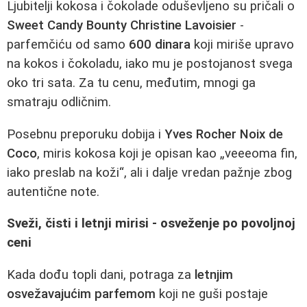
Ljubitelji kokosa i čokolade oduševljeno su pričali o
Sweet Candy Bounty Christine Lavoisier
-
parfemčiću od samo
600 dinara
koji miriše upravo
na kokos i čokoladu, iako mu je postojanost svega
oko tri sata. Za tu cenu, međutim, mnogi ga
smatraju odličnim.
Posebnu preporuku dobija i
Yves Rocher Noix de
Coco
, miris kokosa koji je opisan kao „veeeoma fin,
iako preslab na koži“, ali i dalje vredan pažnje zbog
autentične note.
Sveži, čisti i letnji mirisi - osveženje po povoljnoj
ceni
Kada dođu topli dani, potraga za
letnjim
osvežavajućim parfemom
koji ne guši postaje