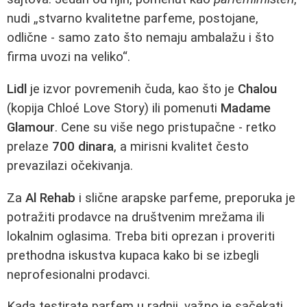
nudi „stvarno kvalitetne parfeme, postojane,
odlične - samo zato što nemaju ambalažu i što
firma uvozi na veliko“.
Lidl
je izvor povremenih čuda, kao što je
Chalou
(kopija Chloé Love Story) ili pomenuti
Madame
Glamour
. Cene su više nego pristupačne - retko
prelaze
700 dinara
, a mirisni kvalitet često
prevazilazi očekivanja.
Za
Al Rehab
i slične arapske parfeme, preporuka je
potražiti prodavce na društvenim mrežama ili
lokalnim oglasima. Treba biti oprezan i proveriti
prethodna iskustva kupaca kako bi se izbegli
neprofesionalni prodavci.
Kada testirate parfem u radnji, važno je sačekati