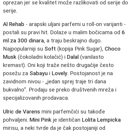
oprezan jer se kvalitet može razlikovati od serije do
serije.
Al Rehab
- arapski uljani parfemi u roll-on varijanti -
postali su pravi hit. Dolaze u malim bočicama od
6
ml za 300 dinara
, a traju beskrajno dugo.
Najpopularniji su
Soft
(kopija Pink Sugar),
Choco
Musk
(čokoladni kolačić) i
Dalal
(vanilasto
kremast). Oni koji traže nešto drugačije često
posežu za
Sabayu
i
Lovely
. Postojanost je na
zavidnom nivou - „jedan sprej traje tri dana
bukvalno“. Prodaju se preko društvenih mreža i
specijalizovanih prodavaca.
Ulric de Varens
mini parfemčići su takođe
pohvaljeni.
Mini Pink
je identičan
Lolita Lempicka
mirisu, a neki tvrde da je čak postojaniji od