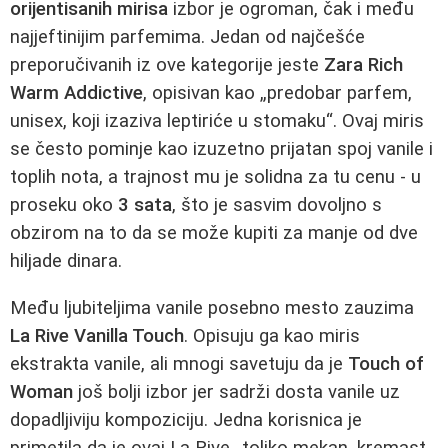
orijentisanih mirisa
izbor je ogroman, čak i među
najjeftinijim parfemima. Jedan od najčešće
preporučivanih iz ove kategorije jeste
Zara Rich
Warm Addictive
, opisivan kao „predobar parfem,
unisex, koji izaziva leptiriće u stomaku“. Ovaj miris
se često pominje kao izuzetno prijatan spoj vanile i
toplih nota, a trajnost mu je solidna za tu cenu - u
proseku oko
3 sata
, što je sasvim dovoljno s
obzirom na to da se može kupiti za manje od dve
hiljade dinara.
Među ljubiteljima vanile posebno mesto zauzima
La Rive Vanilla Touch
. Opisuju ga kao miris
ekstrakta vanile, ali mnogi savetuju da je
Touch of
Woman
još bolji izbor jer sadrži dosta vanile uz
dopadljiviju kompoziciju. Jedna korisnica je
primetila da je ovaj La Rive „toliko mekan, kremast,