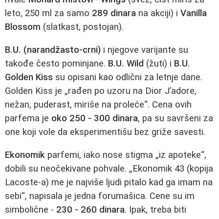
leto, 250 ml za samo
289 dinara
na akciji) i
Vanilla
Blossom
(slatkast, postojan).
B.U. (narandžasto-crni)
i njegove varijante su
takođe često pominjane.
B.U. Wild
(žuti) i
B.U.
Golden Kiss
su opisani kao odlični za letnje dane.
Golden Kiss je „rađen po uzoru na Dior J’adore,
nežan, puderast, miriše na proleće“. Cena ovih
parfema je
oko 250 - 300 dinara
, pa su savršeni za
one koji vole da eksperimentišu bez griže savesti.
Ekonomik
parfemi, iako nose stigma „iz apoteke“,
dobili su neočekivane pohvale. „Ekonomik 43 (kopija
Lacoste-a) me je najviše ljudi pitalo kad ga imam na
sebi“, napisala je jedna forumašica. Cene su im
simbolične -
230 - 260 dinara
. Ipak, treba biti