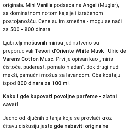
originala.
Mini Vanilla
podseća na
Angel
(Mugler),
sa dominatnom notom kajsije i izraženom
postojanošću. Cene su im smešne - mogu se naći
za
500 - 800 dinara
.
Ljubitelji
mošusnih mirisa
jedinstveno su
preporučivali
Tesori d’Oriente White Musk
i
Ulric de
Varens Cotton Musc
. Prvi je opisan kao „miris
čistoće, puderast, pomalo hladan“, dok drugi nudi
mekši, pamučni mošus sa lavandom. Oba koštaju
ispod
800 dinara za 100 ml
.
Kako i gde kupovati povoljne parfeme - zlatni
saveti
Jedno od ključnih pitanja koje se provlači kroz
čitavu diskusiju jeste
gde nabaviti originalne