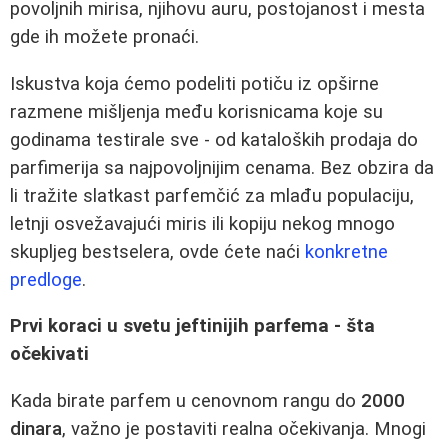
povoljnih mirisa, njihovu auru, postojanost i mesta
gde ih možete pronaći.
Iskustva koja ćemo podeliti potiču iz opširne
razmene mišljenja među korisnicama koje su
godinama testirale sve - od kataloških prodaja do
parfimerija sa najpovoljnijim cenama. Bez obzira da
li tražite slatkast parfemčić za mlađu populaciju,
letnji osvežavajući miris ili kopiju nekog mnogo
skupljeg bestselera, ovde ćete naći
konkretne
predloge
.
Prvi koraci u svetu jeftinijih parfema - šta
očekivati
Kada birate parfem u cenovnom rangu do
2000
dinara
, važno je postaviti realna očekivanja. Mnogi