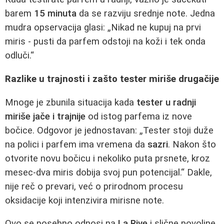
barem
15 minuta
da se razviju srednje note. Jedna
mudra opservacija glasi: „Nikad ne kupuj na prvi
miris - pusti da parfem odstoji na koži i tek onda
odluči.“
Razlike u trajnosti i zašto tester miriše drugačije
Mnoge je zbunila situacija kada
tester u radnji
miriše jače i trajnije
od istog parfema iz nove
bočice. Odgovor je jednostavan: „Tester stoji duže
na polici i parfem ima vremena da
sazri
. Nakon što
otvorite novu bočicu i nekoliko puta prsnete, kroz
mesec-dva miris dobija svoj pun potencijal.“ Dakle,
nije reč o prevari, već o prirodnom procesu
oksidacije koji intenzivira mirisne note.
Ovo se posebno odnosi na
La Rive
i slične povoljne