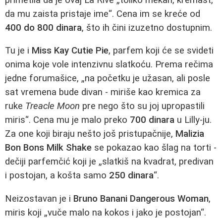
da mu zaista pristaje ime“. Cena im se kreće od
400 do 800 dinara
, što ih čini izuzetno dostupnim.
Tu je i
Miss Kay Cutie Pie
, parfem koji će se svideti
onima koje vole intenzivnu slatkoću. Prema rečima
jedne forumašice, „na početku je užasan, ali posle
sat vremena bude divan - miriše kao kremica za
ruke
Treacle Moon
pre nego što su joj upropastili
miris“. Cena mu je malo preko
700 dinara
u Lilly-ju.
Za one koji biraju nešto još pristupačnije,
Malizia
Bon Bons Milk Shake
se pokazao kao šlag na torti -
dečiji parfemčić koji je „slatkiš na kvadrat, predivan
i postojan, a košta samo
250 dinara
“.
Neizostavan je i
Bruno Banani Dangerous Woman
,
miris koji „vuče malo na kokos i jako je postojan“.