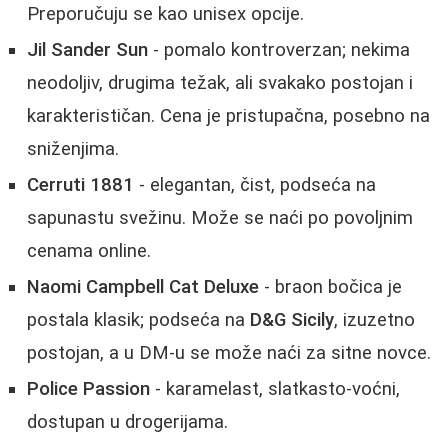
Preporučuju se kao unisex opcije.
Jil Sander Sun
- pomalo kontroverzan; nekima
neodoljiv, drugima težak, ali svakako postojan i
karakterističan. Cena je pristupačna, posebno na
sniženjima.
Cerruti 1881
- elegantan, čist, podseća na
sapunastu svežinu. Može se naći po povoljnim
cenama online.
Naomi Campbell Cat Deluxe
- braon bočica je
postala klasik; podseća na
D&G Sicily
, izuzetno
postojan, a u DM-u se može naći za sitne novce.
Police Passion
- karamelast, slatkasto-voćni,
dostupan u drogerijama.