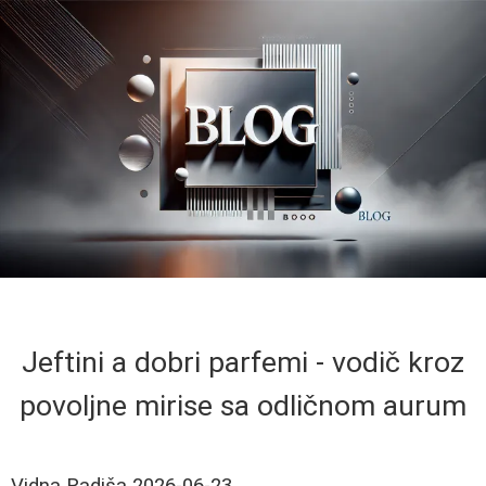
Jeftini a dobri parfemi - vodič kroz
povoljne mirise sa odličnom aurum
Vidna Radiša
2026-06-23