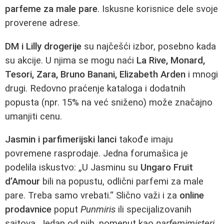
parfeme za male pare
. Iskusne korisnice dele svoje
proverene adrese.
DM i Lilly drogerije
su najčešći izbor, posebno kada
su akcije. U njima se mogu naći
La Rive, Monard,
Tesori, Zara, Bruno Banani, Elizabeth Arden
i mnogi
drugi. Redovno praćenje kataloga i dodatnih
popusta (npr. 15% na već sniženo) može značajno
umanjiti cenu.
Jasmin i parfimerijski lanci
takođe imaju
povremene rasprodaje. Jedna forumašica je
podelila iskustvo: „U Jasminu su
Ungaro Fruit
d’Amour
bili na popustu, odlični parfemi za male
pare. Treba samo vrebati.“ Slično važi i za
online
prodavnice
poput
Punmiris
ili specijalizovanih
sajtova. Jedan od njih, pomenut kao
parfemimisteri
,