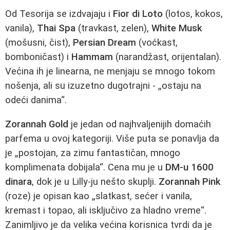
Od Tesorija se izdvajaju i
Fior di Loto
(lotos, kokos,
vanila),
Thai Spa
(travkast, zelen),
White Musk
(mošusni, čist),
Persian Dream
(voćkast,
bomboničast) i
Hammam
(narandžast, orijentalan).
Većina ih je linearna, ne menjaju se mnogo tokom
nošenja, ali su izuzetno dugotrajni - „ostaju na
odeći danima“.
Zorannah Gold
je jedan od najhvaljenijih domaćih
parfema u ovoj kategoriji. Više puta se ponavlja da
je „postojan, za zimu fantastičan, mnogo
komplimenata dobijala“. Cena mu je u
DM-u 1600
dinara
, dok je u Lilly-ju nešto skuplji.
Zorannah Pink
(roze) je opisan kao „slatkast, sećer i vanila,
kremast i topao, ali isključivo za hladno vreme“.
Zanimljivo je da velika većina korisnica tvrdi da je