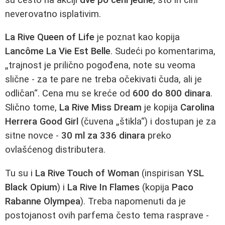
neverovatno isplativim.
La Rive Queen of Life
je poznat kao kopija
Lancôme La Vie Est Belle
. Sudeći po komentarima,
„trajnost je prilično pogođena, note su veoma
slične - za te pare ne treba očekivati čuda, ali je
odličan“. Cena mu se kreće od
600 do 800 dinara
.
Slično tome,
La Rive Miss Dream
je kopija
Carolina
Herrera Good Girl
(čuvena „štikla“) i dostupan je za
sitne novce -
30 ml za 336 dinara
preko
ovlašćenog distributera.
Tu su i
La Rive Touch of Woman
(inspirisan
YSL
Black Opium
) i
La Rive In Flames
(kopija
Paco
Rabanne Olympea
). Treba napomenuti da je
postojanost ovih parfema često tema rasprave -